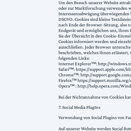
Um den Besuch unserer Website attrak
oder zur Marktforschung verwenden wi
Interessensabwägung überwiegenden bere
DSGVO. Cookies sind kleine Textdateie
nach Ende der Browser-Sitzung, also n
Endgerät und ermöglichen uns, Ihren 
Sie der Übersicht in den Cookie-Einst
Cookies informiert werden und einzel
ausschließen. Jeder Browser unterschei
beschrieben, welches Ihnen erläutert, 
folgenden Links:
Internet Explorer™: http://windows.
Safari™: https://support.apple.com/k
Chrome™: http://support.google.co
Firefox™ https://support.mozilla.org
Opera™ : http://help.opera.com/Wind
Bei der Nichtannahme von Cookies kann
7. Social Media PlugIns
Verwendung von Social Plugins von Fa
Auf unserer Website werden Social Bu