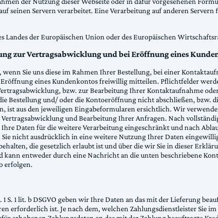
 Rahmen der Nutzung dieser Webseite oder in dafür vorgesehenen Form
 seinen Servern verarbeitet. Eine Verarbeitung auf anderen Servern f
eines Landes der Europäischen Union oder des Europäischen Wirtschafts
ng zur Vertragsabwicklung und bei Eröffnung eines Kunde
wenn Sie uns diese im Rahmen Ihrer Bestellung, bei einer Kontaktauf
Eröffnung eines Kundenkontos freiwillig mitteilen. Pflichtfelder werd
 Vertragsabwicklung, bzw. zur Bearbeitung Ihrer Kontaktaufnahme od
ie Bestellung und/ oder die Kontoeröffnung nicht abschließen, bzw. 
ist aus den jeweiligen Eingabeformularen ersichtlich. Wir verwende
zur Vertragsabwicklung und Bearbeitung Ihrer Anfragen. Nach vollständ
re Daten für die weitere Verarbeitung eingeschränkt und nach Ablauf
Sie nicht ausdrücklich in eine weitere Nutzung Ihrer Daten eingewilli
ten, die gesetzlich erlaubt ist und über die wir Sie in dieser Erklä
d kann entweder durch eine Nachricht an die unten beschriebene Kont
 erfolgen.
. 1 S. 1 lit. b DSGVO geben wir Ihre Daten an das mit der Lieferung be
aren erforderlich ist. Je nach dem, welchen Zahlungsdienstleister Sie i
für erhobenen Zahlungsdaten an das mit der Zahlung beauftragte Kredit