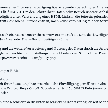
hmen einer Interessensabwägung überwiegenden berechtigten Interes
. 1 lit. f DSGVO. Um den Schutz Ihrer Daten beim Besuch unserer Websi
lediglich unter Verwendung eines HTML-Links in die Seite eingebunden
tritts, die solche Buttons enthält, noch keine Verbindung mit den Serve
t sich ein neues Fenster Ihres Browsers und ruft die Seite des jeweiligen
den Like- oder Share-Button betätigen können.
nd die weitere Verarbeitung und Nutzung der Daten durch die Anbiete
lichen Rechte und Einstellungsmöglichkeiten zum Schutz Ihrer Privat
http://www.facebook.com/policy.php
en per E-Mail
 Shops
 Ihrer Bestellung Ihre ausdrückliche Einwilligung gemäß Art. 6 Abs. 1 S
n die Trusted Shops GmbH, Subbelrather Str. 15c, 50823 Köln (www.tru
endet.
ch eine Nachricht an die unten beschriebene Kontaktmöglichkeit oder 