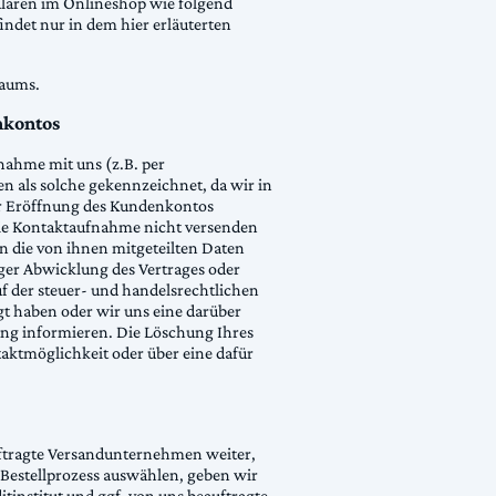
ularen im Onlineshop wie folgend
indet nur in dem hier erläuterten
raums.
nkontos
nahme mit uns (z.B. per
en als solche gekennzeichnet, da wir in
er Eröffnung des Kundenkontos
die Kontaktaufnahme nicht versenden
n die von ihnen mitgeteilten Daten
iger Abwicklung des Vertrages oder
 der steuer- und handelsrechtlichen
gt haben oder wir uns eine darüber
rung informieren. Die Löschung Ihres
aktmöglichkeit oder über eine dafür
auftragte Versandunternehmen weiter,
m Bestellprozess auswählen, geben wir
institut und ggf. von uns beauftragte