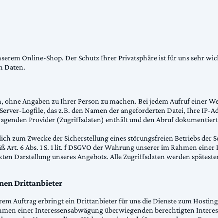
nserem Online-Shop. Der Schutz Ihrer Privatsphäre ist für uns sehr wi
n Daten.
, ohne Angaben zu Ihrer Person zu machen. Bei jedem Aufruf einer We
Server-Logfile, das z.B. den Namen der angeforderten Datei, Ihre IP-A
genden Provider (Zugriffsdaten) enthält und den Abruf dokumentiert
ich zum Zwecke der Sicherstellung eines störungsfreien Betriebs der S
ß Art. 6 Abs. 1 S. 1 lit. f DSGVO der Wahrung unserer im Rahmen ein
kten Darstellung unseres Angebots. Alle Zugriffsdaten werden spätest
nen Drittanbieter
em Auftrag erbringt ein Drittanbieter für uns die Dienste zum Hosting
hmen einer Interessensabwägung überwiegenden berechtigten Interess