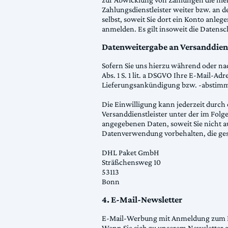
Zahlungsdienstleister weiter bzw. an 
selbst, soweit Sie dort ein Konto anleg
anmelden. Es gilt insoweit die Datensc
Datenweitergabe an Versanddiens
Sofern Sie uns hierzu während oder nac
Abs. 1 S. 1 lit. a DSGVO Ihre E-Mail-A
Lieferungsankündigung bzw. -abstim
Die Einwilligung kann jederzeit durch
Versanddienstleister unter der im Fol
angegebenen Daten, soweit Sie nicht a
Datenverwendung vorbehalten, die geset
DHL Paket GmbH
Sträßchensweg 10
53113
Bonn
4. E-Mail-Newsletter
E-Mail-Werbung mit Anmeldung zum 
Wenn Sie sich zu unserem Newsletter a