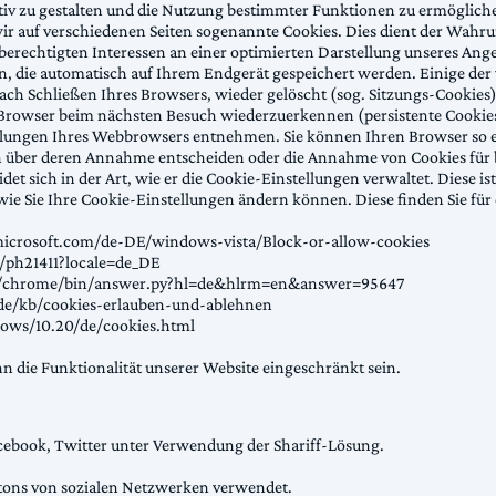
tiv zu gestalten und die Nutzung bestimmter Funktionen zu ermöglic
r auf verschiedenen Seiten sogenannte Cookies. Dies dient der Wahr
chtigten Interessen an einer optimierten Darstellung unseres Angebots
n, die automatisch auf Ihrem Endgerät gespeichert werden. Einige d
ach Schließen Ihres Browsers, wieder gelöscht (sog. Sitzungs-Cookies
Browser beim nächsten Besuch wiederzuerkennen (persistente Cookie
ellungen Ihres Webbrowsers entnehmen. Sie können Ihren Browser so ein
n über deren Annahme entscheiden oder die Annahme von Cookies für b
det sich in der Art, wie er die Cookie-Einstellungen verwaltet. Diese i
wie Sie Ihre Cookie-Einstellungen ändern können. Diese finden Sie für
microsoft.com/de-DE/windows-vista/Block-or-allow-cookies
b/ph21411?locale=de_DE
m/chrome/bin/answer.py?hl=de&hlrm=en&answer=95647
/de/kb/cookies-erlauben-und-ablehnen
ows/10.20/de/cookies.html
 die Funktionalität unserer Website eingeschränkt sein.
cebook, Twitter unter Verwendung der Shariff-Lösung.
ttons von sozialen Netzwerken verwendet.