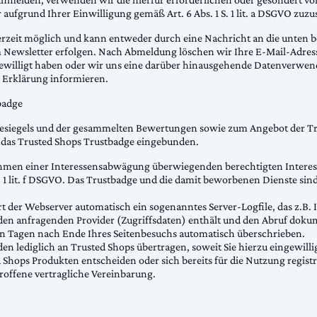
ufgrund Ihrer Einwilligung gemäß Art. 6 Abs. 1 S. 1 lit. a DSGVO zuz
erzeit möglich und kann entweder durch eine Nachricht an die unten 
 Newsletter erfolgen. Nach Abmeldung löschen wir Ihre E-Mail-Adresse
ewilligt haben oder wir uns eine darüber hinausgehende Datenverwend
er Erklärung informieren.
badge
tesiegels und der gesammelten Bewertungen sowie zum Angebot der Tr
te das Trusted Shops Trustbadge eingebunden.
hmen einer Interessensabwägung überwiegenden berechtigten Interes
S. 1 lit. f DSGVO. Das Trustbadge und die damit beworbenen Dienste si
t der Webserver automatisch ein sogenanntes Server-Logfile, das z.B. 
en anfragenden Provider (Zugriffsdaten) enthält und den Abruf dokum
en Tagen nach Ende Ihres Seitenbesuchs automatisch überschrieben.
 lediglich an Trusted Shops übertragen, soweit Sie hierzu eingewillig
Shops Produkten entscheiden oder sich bereits für die Nutzung registrie
offene vertragliche Vereinbarung.