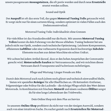
unsere passgenauen
Ansaugstutzen
, die oft porös werden und durch neue
Ersatzteile
ersetzt werden sollten.
Sound und Optik
Der
Auspuff
ist oft das erste Teil, das gegen
Motorrad Tuning Teile
getauscht wird.
Er sorgt nicht nur für einen satteren Klang, sondern optimiert in vielen Fällen auch den
Drehmomentverlauf.
Motorrad Tuning Teile: Individualität ohne Grenzen
Für viele Biker ist das Standardmodell nur die Basis. Mit unseren
Motorrad Tuning
Teilen
kannst du dein Fahrzeug von der Masse abheben. Tuning bedeutet bei uns
jedoch nicht nur Optik, sondern auch technische Optimierung. Leichtere Komponenten,
effizientere
Luftfilter
oder eine verbesserte Ergonomie durch hochwertige
Zubehör
-
Elemente machen aus deiner Maschine ein echtes Unikat.
Wir achten bei jedem Artikel darauf, dass er den hohen Ansprüchen der Community
gerecht wird.
Motorradteile kaufen
ist Vertrauenssache, und wir möchten dieses
Vertrauen durch Transparenz und Fachwissen rechtfertigen.
Pflege und Wartung: Länger Freude am Bike
Damit dein Motorrad auch nach Jahren noch glänzt und technisch einwandfrei bleibt,
bieten wir speziellen
Reiniger
für alle Oberflächen an. Ob Kettenfett-Entferner,
Felgenreiniger oder Politur für die Lackteile – die richtige Pflege erhält den Wert deines
Motorrads. In Kombination mit frischem
Motoröl
und einem sauberen
Ölfilter
sorgst
du für eine lange Lebensdauer des Triebwerks.
Dein Online Shop mit dem Plus an Service
In unserem
Online Shop
profitierst du nicht nur von der riesigen Auswahl, sondern
auch von einer intuitiven Suche. Du suchst gezielt nach
Ersatzteilen für Motorrad
-