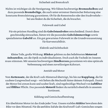
Sicherheit und Bremskraft
Nichts ist wichtiger als die Verzögerung. Wir führen hochwertige
Bremsscheiben
und
dazu passende
Bremsbeläge
, die auch unter extremer thermischer Belastung eine
konstante Bremsleistung garantieren. Ob für die Rennstrecke oder den Stadtverkehr –
bei uns findest du die Sicherheit, die du brauchst.
Fahrwerk und Gabel
Für ein präzises Handling sind die
Gabelstandrohre
entscheidend. Damit diese
geschmeidig eintauchen, bieten wir die passenden
Gabelsimmerringe
sowie
spezialisiertes
Gabelöl
an. Ein gut gewartetes Fahrwerk ist die Grundvoraussetzung
für Kurvenstabilität.
Elektrik und Sichtbarkeit
Kleine Teile, große Wirkung:
Blinker
gehören zu den beliebtesten
Motorrad
Anbauteilen
, um die Optik zu individualisieren. Doch auch die Technik im Inneren
muss stimmen. Mit unseren hochwertigen
Zündkerzen
garantieren wir eine optimale
Verbrennung und einen zuverlässigen Kaltstart.
Antrieb und Motor
Vom
Kettensatz
, der die Kraft aufs Hinterrad überträgt, bis hin zur
Kupplung
, die für
saubere Gangwechsel sorgt – wir liefern die Mechanik hinter deinem Fahrspaß. Damit
der Motor frei atmen kann und sauber läuft, sind regelmäßige Wechsel von
Luftfilter
und
Ölfilter
Pflicht. Das passende
Motoröl
findest du natürlich ebenfalls in unserem
Sortiment.
Kühlung und Gemischaufbereitung
Ein überhitzter Motor ist das Ende jeder Tour. Unsere stabilen
Kühler
bewahren dein
Bike vor dem Hitzetod. Für die perfekte Zufuhr des Kraftstoff-Luft-Gemisches sorgen