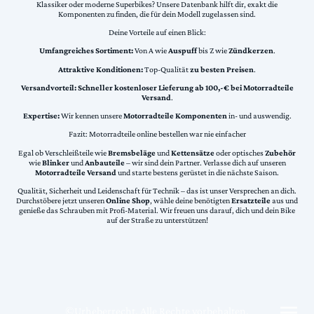
Klassiker oder moderne Superbikes? Unsere Datenbank hilft dir, exakt die
Komponenten zu finden, die für dein Modell zugelassen sind.
Deine Vorteile auf einen Blick:
Umfangreiches Sortiment:
Von A wie
Auspuff
bis Z wie
Zündkerzen
.
Attraktive Konditionen:
Top-Qualität
zu besten Preisen
.
Versandvorteil:
Schneller kostenloser Lieferung ab 100,-€ bei Motorradteile
Versand
.
Expertise:
Wir kennen unsere
Motorradteile Komponenten
in- und auswendig.
Fazit: Motorradteile online bestellen war nie einfacher
Egal ob Verschleißteile wie
Bremsbeläge
und
Kettensätze
oder optisches
Zubehör
wie
Blinker
und
Anbauteile
– wir sind dein Partner. Verlasse dich auf unseren
Motorradteile Versand
und starte bestens gerüstet in die nächste Saison.
Qualität, Sicherheit und Leidenschaft für Technik – das ist unser Versprechen an dich.
Durchstöbere jetzt unseren
Online Shop
, wähle deine benötigten
Ersatzteile
aus und
genieße das Schrauben mit Profi-Material. Wir freuen uns darauf, dich und dein Bike
auf der Straße zu unterstützen!
©Urheberrecht. Alle Rechte vorbehalten.