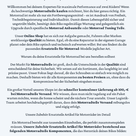
Willkommen bei deinem Experten für maximale Performance auf zwei Rädern! Wenn
du hochwertige
Motorradteile kaufen
möchtest, bist du hier genau richtig. Ein
Motorrad ist mehr als nur ein Fortbewegungsmittel – es ist Ausdruck von Freiheit,
Technikbegeisterung und Individualität. Damit dieses Lebensgefühl sicher und
ungetrübt bleibt, benötigt dein Bike regelmäßige Wartung und gelegentlich ein
Upgrade durch spezifische
Motorrad Anbauteile
oder
Motorrad Tuning Teile
.
Unser
Online Shop
hat es sich zur Aufgabe gemacht, Fahrern aller Marken
erstklassige
Qualität
zu bieten. Egal, ob du eine Reparatur in der eigenen Garage
planst oder dein Bike optisch und technisch aufwerten willst: Bei uns findest du die
passenden
Ersatzteile für Motorrad
-Modelle jeglicher Art.
Warum du deine Ersatzteile für Motorrad bei uns bestellen solltest
Der Markt für
Motorradteile
ist groß, doch die Unterschiede in der
Qualität
sind
entscheidend für deine Sicherheit. Wir setzen auf ein Sortiment, das langlebig ist und
präzise passt. Unser Fokus liegt darauf, dir das Schrauben so einfach wie möglich zu
machen. Deshalb bieten wir dir alle Komponenten
zu besten Preisen
an, ohne dass du
Kompromisse bei der Sicherheit eingehen musst.
Ein großer Vorteil unseres Shops ist der
schneller kostenloser Lieferung ab 100,-€
bei Motorradteile Versand
. Wir wissen, dass man nicht tagelang auf ein Paket
warten möchte, wenn die Sonne scheint und die nächste Tour ansteht. Unser Logistik-
Team arbeitet hochdruckgeprüft daran, dass dein
Motorradteile Versand
reibungslos
und zügig erfolgt.
Unsere Zubehör Ersatzteile Artikel für Motorräder im Detail
Ein Motorrad besteht aus tausenden Einzelteilen, die perfekt zusammenspielen
müssen.
Unsere Zubehör Ersatzteile Artikel für Motorräder bestehend aus
folgenden Motorradteile Komponenten
, die das Herzstück deines Bikes bilden: