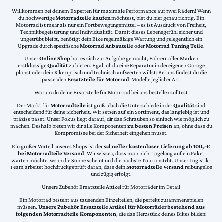
Willkommen bei deinem Experten für maximale Performance auf zwei Rädern! Wenn
du hochwertige
Motorradteile kaufen
möchtest, bist du hier genau richtig. Ein
Motorrad ist mehr als nur ein Fortbewegungsmittel – es ist Ausdruck von Freiheit,
Technikbegeisterung und Individualität. Damit dieses Lebensgefühl sicher und
ungetrübt bleibt, benötigt dein Bike regelmäßige Wartung und gelegentlich ein
Upgrade durch spezifische
Motorrad Anbauteile
oder
Motorrad Tuning Teile
.
Unser
Online Shop
hat es sich zur Aufgabe gemacht, Fahrern aller Marken
erstklassige
Qualität
zu bieten. Egal, ob du eine Reparatur in der eigenen Garage
planst oder dein Bike optisch und technisch aufwerten willst: Bei uns findest du die
passenden
Ersatzteile für Motorrad
-Modelle jeglicher Art.
Warum du deine Ersatzteile für Motorrad bei uns bestellen solltest
Der Markt für
Motorradteile
ist groß, doch die Unterschiede in der
Qualität
sind
entscheidend für deine Sicherheit. Wir setzen auf ein Sortiment, das langlebig ist und
präzise passt. Unser Fokus liegt darauf, dir das Schrauben so einfach wie möglich zu
machen. Deshalb bieten wir dir alle Komponenten
zu besten Preisen
an, ohne dass du
Kompromisse bei der Sicherheit eingehen musst.
Ein großer Vorteil unseres Shops ist der
schneller kostenloser Lieferung ab 100,-€
bei Motorradteile Versand
. Wir wissen, dass man nicht tagelang auf ein Paket
warten möchte, wenn die Sonne scheint und die nächste Tour ansteht. Unser Logistik-
Team arbeitet hochdruckgeprüft daran, dass dein
Motorradteile Versand
reibungslos
und zügig erfolgt.
Unsere Zubehör Ersatzteile Artikel für Motorräder im Detail
Ein Motorrad besteht aus tausenden Einzelteilen, die perfekt zusammenspielen
müssen.
Unsere Zubehör Ersatzteile Artikel für Motorräder bestehend aus
folgenden Motorradteile Komponenten
, die das Herzstück deines Bikes bilden: