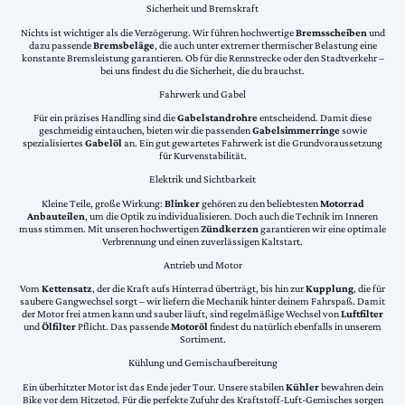
Sicherheit und Bremskraft
Nichts ist wichtiger als die Verzögerung. Wir führen hochwertige
Bremsscheiben
und
dazu passende
Bremsbeläge
, die auch unter extremer thermischer Belastung eine
konstante Bremsleistung garantieren. Ob für die Rennstrecke oder den Stadtverkehr –
bei uns findest du die Sicherheit, die du brauchst.
Fahrwerk und Gabel
Für ein präzises Handling sind die
Gabelstandrohre
entscheidend. Damit diese
geschmeidig eintauchen, bieten wir die passenden
Gabelsimmerringe
sowie
spezialisiertes
Gabelöl
an. Ein gut gewartetes Fahrwerk ist die Grundvoraussetzung
für Kurvenstabilität.
Elektrik und Sichtbarkeit
Kleine Teile, große Wirkung:
Blinker
gehören zu den beliebtesten
Motorrad
Anbauteilen
, um die Optik zu individualisieren. Doch auch die Technik im Inneren
muss stimmen. Mit unseren hochwertigen
Zündkerzen
garantieren wir eine optimale
Verbrennung und einen zuverlässigen Kaltstart.
Antrieb und Motor
Vom
Kettensatz
, der die Kraft aufs Hinterrad überträgt, bis hin zur
Kupplung
, die für
saubere Gangwechsel sorgt – wir liefern die Mechanik hinter deinem Fahrspaß. Damit
der Motor frei atmen kann und sauber läuft, sind regelmäßige Wechsel von
Luftfilter
und
Ölfilter
Pflicht. Das passende
Motoröl
findest du natürlich ebenfalls in unserem
Sortiment.
Kühlung und Gemischaufbereitung
Ein überhitzter Motor ist das Ende jeder Tour. Unsere stabilen
Kühler
bewahren dein
Bike vor dem Hitzetod. Für die perfekte Zufuhr des Kraftstoff-Luft-Gemisches sorgen