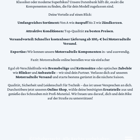
Klassiker oder moderne Superbikes? Unsere Datenbank hilft dir, exakt die
Komponenten zu finden, die für dein Modell zugelassen sind.
Deine Vorteile auf einen Blick:
Umfangreiches Sortiment:
Von A wie
Auspuff
bis Z wie
Zündkerzen
.
Attraktive Konditionen:
Top-Qualität
zu besten Preisen
.
Versandvorteil:
Schneller kostenloser Lieferung ab 100,-€ bei Motorradteile
Versand
.
Expertise:
Wir kennen unsere
Motorradteile Komponenten
in- und auswendig.
Fazit: Motorradteile online bestellen war nie einfacher
Egal ob Verschleißteile wie
Bremsbeläge
und
Kettensätze
oder optisches
Zubehör
wie
Blinker
und
Anbauteile
– wir sind dein Partner. Verlasse dich auf unseren
Motorradteile Versand
und starte bestens gerüstet in die nächste Saison.
Qualität, Sicherheit und Leidenschaft für Technik – das ist unser Versprechen an dich.
Durchstöbere jetzt unseren
Online Shop
, wähle deine benötigten
Ersatzteile
aus und
genieße das Schrauben mit Profi-Material. Wir freuen uns darauf, dich und dein Bike
auf der Straße zu unterstützen!
©Urheberrecht. Alle Rechte vorbehalten.