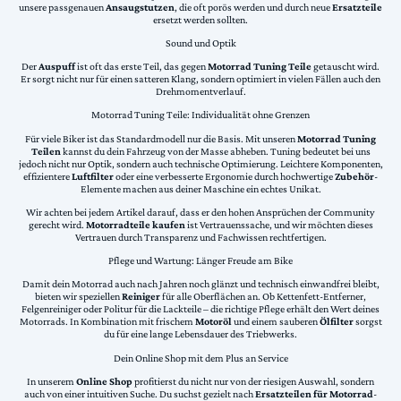
unsere passgenauen
Ansaugstutzen
, die oft porös werden und durch neue
Ersatzteile
ersetzt werden sollten.
Sound und Optik
Der
Auspuff
ist oft das erste Teil, das gegen
Motorrad Tuning Teile
getauscht wird.
Er sorgt nicht nur für einen satteren Klang, sondern optimiert in vielen Fällen auch den
Drehmomentverlauf.
Motorrad Tuning Teile: Individualität ohne Grenzen
Für viele Biker ist das Standardmodell nur die Basis. Mit unseren
Motorrad Tuning
Teilen
kannst du dein Fahrzeug von der Masse abheben. Tuning bedeutet bei uns
jedoch nicht nur Optik, sondern auch technische Optimierung. Leichtere Komponenten,
effizientere
Luftfilter
oder eine verbesserte Ergonomie durch hochwertige
Zubehör
-
Elemente machen aus deiner Maschine ein echtes Unikat.
Wir achten bei jedem Artikel darauf, dass er den hohen Ansprüchen der Community
gerecht wird.
Motorradteile kaufen
ist Vertrauenssache, und wir möchten dieses
Vertrauen durch Transparenz und Fachwissen rechtfertigen.
Pflege und Wartung: Länger Freude am Bike
Damit dein Motorrad auch nach Jahren noch glänzt und technisch einwandfrei bleibt,
bieten wir speziellen
Reiniger
für alle Oberflächen an. Ob Kettenfett-Entferner,
Felgenreiniger oder Politur für die Lackteile – die richtige Pflege erhält den Wert deines
Motorrads. In Kombination mit frischem
Motoröl
und einem sauberen
Ölfilter
sorgst
du für eine lange Lebensdauer des Triebwerks.
Dein Online Shop mit dem Plus an Service
In unserem
Online Shop
profitierst du nicht nur von der riesigen Auswahl, sondern
auch von einer intuitiven Suche. Du suchst gezielt nach
Ersatzteilen für Motorrad
-