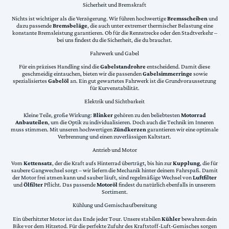
Sicherheit und Bremskraft
Nichts ist wichtiger als die Verzögerung. Wir führen hochwertige
Bremsscheiben
und
dazu passende
Bremsbeläge
, die auch unter extremer thermischer Belastung eine
konstante Bremsleistung garantieren. Ob für die Rennstrecke oder den Stadtverkehr –
bei uns findest du die Sicherheit, die du brauchst.
Fahrwerk und Gabel
Für ein präzises Handling sind die
Gabelstandrohre
entscheidend. Damit diese
geschmeidig eintauchen, bieten wir die passenden
Gabelsimmerringe
sowie
spezialisiertes
Gabelöl
an. Ein gut gewartetes Fahrwerk ist die Grundvoraussetzung
für Kurvenstabilität.
Elektrik und Sichtbarkeit
Kleine Teile, große Wirkung:
Blinker
gehören zu den beliebtesten
Motorrad
Anbauteilen
, um die Optik zu individualisieren. Doch auch die Technik im Inneren
muss stimmen. Mit unseren hochwertigen
Zündkerzen
garantieren wir eine optimale
Verbrennung und einen zuverlässigen Kaltstart.
Antrieb und Motor
Vom
Kettensatz
, der die Kraft aufs Hinterrad überträgt, bis hin zur
Kupplung
, die für
saubere Gangwechsel sorgt – wir liefern die Mechanik hinter deinem Fahrspaß. Damit
der Motor frei atmen kann und sauber läuft, sind regelmäßige Wechsel von
Luftfilter
und
Ölfilter
Pflicht. Das passende
Motoröl
findest du natürlich ebenfalls in unserem
Sortiment.
Kühlung und Gemischaufbereitung
Ein überhitzter Motor ist das Ende jeder Tour. Unsere stabilen
Kühler
bewahren dein
Bike vor dem Hitzetod. Für die perfekte Zufuhr des Kraftstoff-Luft-Gemisches sorgen