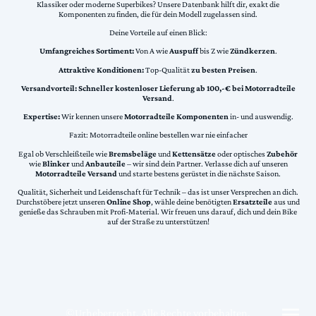
Klassiker oder moderne Superbikes? Unsere Datenbank hilft dir, exakt die
Komponenten zu finden, die für dein Modell zugelassen sind.
Deine Vorteile auf einen Blick:
Umfangreiches Sortiment:
Von A wie
Auspuff
bis Z wie
Zündkerzen
.
Attraktive Konditionen:
Top-Qualität
zu besten Preisen
.
Versandvorteil:
Schneller kostenloser Lieferung ab 100,-€ bei Motorradteile
Versand
.
Expertise:
Wir kennen unsere
Motorradteile Komponenten
in- und auswendig.
Fazit: Motorradteile online bestellen war nie einfacher
Egal ob Verschleißteile wie
Bremsbeläge
und
Kettensätze
oder optisches
Zubehör
wie
Blinker
und
Anbauteile
– wir sind dein Partner. Verlasse dich auf unseren
Motorradteile Versand
und starte bestens gerüstet in die nächste Saison.
Qualität, Sicherheit und Leidenschaft für Technik – das ist unser Versprechen an dich.
Durchstöbere jetzt unseren
Online Shop
, wähle deine benötigten
Ersatzteile
aus und
genieße das Schrauben mit Profi-Material. Wir freuen uns darauf, dich und dein Bike
auf der Straße zu unterstützen!
©Urheberrecht. Alle Rechte vorbehalten.