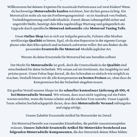
Willkommen bei deinem Experten für maximale Performance auf zwei Rädern! Wenn
du hochwertige
Motorradteile kaufen
möchtest, bist du hier genau richtig. Ein
Motorrad ist mehr als nur ein Fortbewegungsmittel – es ist Ausdruck von Freiheit,
Technikbegeisterung und Individualität. Damit dieses Lebensgefühl sicher und
ungetrübt bleibt, benötigt dein Bike regelmäßige Wartung und gelegentlich ein
Upgrade durch spezifische
Motorrad Anbauteile
oder
Motorrad Tuning Teile
.
Unser
Online Shop
hat es sich zur Aufgabe gemacht, Fahrern aller Marken
erstklassige
Qualität
zu bieten. Egal, ob du eine Reparatur in der eigenen Garage
planst oder dein Bike optisch und technisch aufwerten willst: Bei uns findest du die
passenden
Ersatzteile für Motorrad
-Modelle jeglicher Art.
Warum du deine Ersatzteile für Motorrad bei uns bestellen solltest
Der Markt für
Motorradteile
ist groß, doch die Unterschiede in der
Qualität
sind
entscheidend für deine Sicherheit. Wir setzen auf ein Sortiment, das langlebig ist und
präzise passt. Unser Fokus liegt darauf, dir das Schrauben so einfach wie möglich zu
machen. Deshalb bieten wir dir alle Komponenten
zu besten Preisen
an, ohne dass du
Kompromisse bei der Sicherheit eingehen musst.
Ein großer Vorteil unseres Shops ist der
schneller kostenloser Lieferung ab 100,-€
bei Motorradteile Versand
. Wir wissen, dass man nicht tagelang auf ein Paket
warten möchte, wenn die Sonne scheint und die nächste Tour ansteht. Unser Logistik-
Team arbeitet hochdruckgeprüft daran, dass dein
Motorradteile Versand
reibungslos
und zügig erfolgt.
Unsere Zubehör Ersatzteile Artikel für Motorräder im Detail
Ein Motorrad besteht aus tausenden Einzelteilen, die perfekt zusammenspielen
müssen.
Unsere Zubehör Ersatzteile Artikel für Motorräder bestehend aus
folgenden Motorradteile Komponenten
, die das Herzstück deines Bikes bilden: