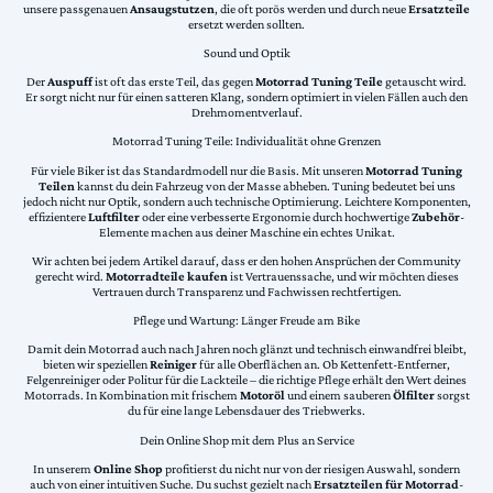
unsere passgenauen
Ansaugstutzen
, die oft porös werden und durch neue
Ersatzteile
ersetzt werden sollten.
Sound und Optik
Der
Auspuff
ist oft das erste Teil, das gegen
Motorrad Tuning Teile
getauscht wird.
Er sorgt nicht nur für einen satteren Klang, sondern optimiert in vielen Fällen auch den
Drehmomentverlauf.
Motorrad Tuning Teile: Individualität ohne Grenzen
Für viele Biker ist das Standardmodell nur die Basis. Mit unseren
Motorrad Tuning
Teilen
kannst du dein Fahrzeug von der Masse abheben. Tuning bedeutet bei uns
jedoch nicht nur Optik, sondern auch technische Optimierung. Leichtere Komponenten,
effizientere
Luftfilter
oder eine verbesserte Ergonomie durch hochwertige
Zubehör
-
Elemente machen aus deiner Maschine ein echtes Unikat.
Wir achten bei jedem Artikel darauf, dass er den hohen Ansprüchen der Community
gerecht wird.
Motorradteile kaufen
ist Vertrauenssache, und wir möchten dieses
Vertrauen durch Transparenz und Fachwissen rechtfertigen.
Pflege und Wartung: Länger Freude am Bike
Damit dein Motorrad auch nach Jahren noch glänzt und technisch einwandfrei bleibt,
bieten wir speziellen
Reiniger
für alle Oberflächen an. Ob Kettenfett-Entferner,
Felgenreiniger oder Politur für die Lackteile – die richtige Pflege erhält den Wert deines
Motorrads. In Kombination mit frischem
Motoröl
und einem sauberen
Ölfilter
sorgst
du für eine lange Lebensdauer des Triebwerks.
Dein Online Shop mit dem Plus an Service
In unserem
Online Shop
profitierst du nicht nur von der riesigen Auswahl, sondern
auch von einer intuitiven Suche. Du suchst gezielt nach
Ersatzteilen für Motorrad
-