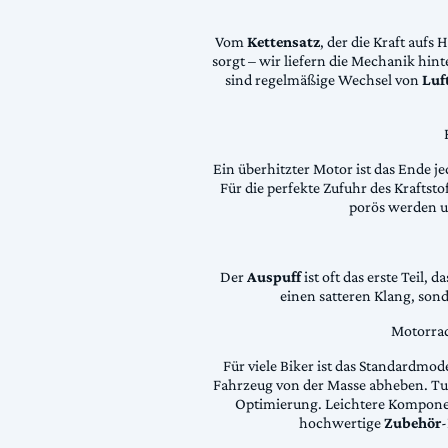
Vom
Kettensatz
, der die Kraft aufs 
sorgt – wir liefern die Mechanik hin
sind regelmäßige Wechsel von
Luft
Ein überhitzter Motor ist das Ende je
Für die perfekte Zufuhr des Krafts
porös werden 
Der
Auspuff
ist oft das erste Teil, 
einen satteren Klang, son
Motorrad
Für viele Biker ist das Standardmode
Fahrzeug von der Masse abheben. Tun
Optimierung. Leichtere Komponen
hochwertige
Zubehör
-