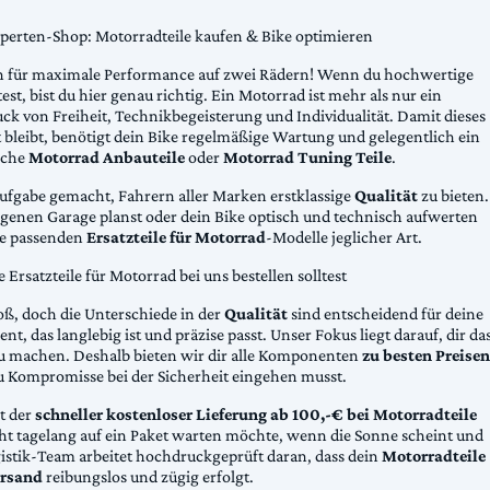
xperten-Shop: Motorradteile kaufen & Bike optimieren
 für maximale Performance auf zwei Rädern! Wenn du hochwertige
st, bist du hier genau richtig. Ein Motorrad ist mehr als nur ein
ck von Freiheit, Technikbegeisterung und Individualität. Damit dieses
 bleibt, benötigt dein Bike regelmäßige Wartung und gelegentlich ein
sche
Motorrad Anbauteile
oder
Motorrad Tuning Teile
.
Aufgabe gemacht, Fahrern aller Marken erstklassige
Qualität
zu bieten.
eigenen Garage planst oder dein Bike optisch und technisch aufwerten
die passenden
Ersatzteile für Motorrad
-Modelle jeglicher Art.
Ersatzteile für Motorrad bei uns bestellen solltest
oß, doch die Unterschiede in der
Qualität
sind entscheidend für deine
nt, das langlebig ist und präzise passt. Unser Fokus liegt darauf, dir da
u machen. Deshalb bieten wir dir alle Komponenten
zu besten Preisen
u Kompromisse bei der Sicherheit eingehen musst.
st der
schneller kostenloser Lieferung ab 100,-€ bei Motorradteile
cht tagelang auf ein Paket warten möchte, wenn die Sonne scheint und
gistik-Team arbeitet hochdruckgeprüft daran, dass dein
Motorradteile
rsand
reibungslos und zügig erfolgt.