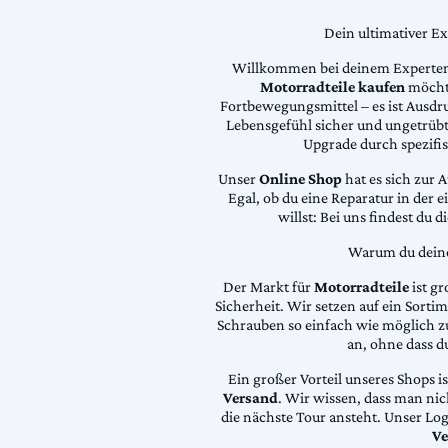
Dein ultimativer E
Willkommen bei deinem Experten
Motorradteile kaufen
möchte
Fortbewegungsmittel – es ist Ausdru
Lebensgefühl sicher und ungetrübt
Upgrade durch spezifi
Unser
Online Shop
hat es sich zur 
Egal, ob du eine Reparatur in der 
willst: Bei uns findest du 
Warum du deine 
Der Markt für
Motorradteile
ist gr
Sicherheit. Wir setzen auf ein Sortime
Schrauben so einfach wie möglich z
an, ohne dass d
Ein großer Vorteil unseres Shops i
Versand
. Wir wissen, dass man ni
die nächste Tour ansteht. Unser Lo
Ve