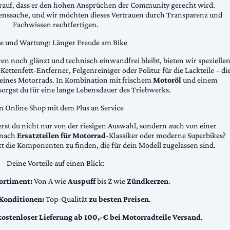
arauf, dass er den hohen Ansprüchen der Community gerecht wird.
uenssache, und wir möchten dieses Vertrauen durch Transparenz und
Fachwissen rechtfertigen.
ge und Wartung: Länger Freude am Bike
n noch glänzt und technisch einwandfrei bleibt, bieten wir spezielle
Kettenfett-Entferner, Felgenreiniger oder Politur für die Lackteile – di
 deines Motorrads. In Kombination mit frischem
Motoröl
und einem
sorgst du für eine lange Lebensdauer des Triebwerks.
n Online Shop mit dem Plus an Service
erst du nicht nur von der riesigen Auswahl, sondern auch von einer
t nach
Ersatzteilen für Motorrad
-Klassiker oder moderne Superbikes?
kt die Komponenten zu finden, die für dein Modell zugelassen sind.
Deine Vorteile auf einen Blick:
ortiment:
Von A wie
Auspuff
bis Z wie
Zündkerzen
.
 Konditionen:
Top-Qualität
zu besten Preisen
.
kostenloser Lieferung ab 100,-€ bei Motorradteile Versand
.