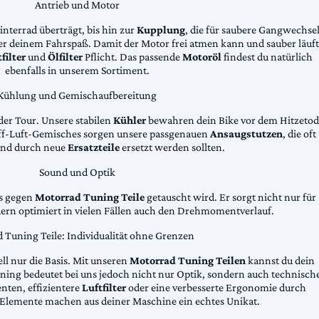
Antrieb und Motor
Hinterrad überträgt, bis hin zur
Kupplung
, die für saubere Gangwechse
ter deinem Fahrspaß. Damit der Motor frei atmen kann und sauber läuft
filter
und
Ölfilter
Pflicht. Das passende
Motoröl
findest du natürlich
ebenfalls in unserem Sortiment.
Kühlung und Gemischaufbereitung
der Tour. Unsere stabilen
Kühler
bewahren dein Bike vor dem Hitzetod
toff-Luft-Gemisches sorgen unsere passgenauen
Ansaugstutzen
, die oft
und durch neue
Ersatzteile
ersetzt werden sollten.
Sound und Optik
das gegen
Motorrad Tuning Teile
getauscht wird. Er sorgt nicht nur für
dern optimiert in vielen Fällen auch den Drehmomentverlauf.
 Tuning Teile: Individualität ohne Grenzen
ll nur die Basis. Mit unseren
Motorrad Tuning Teilen
kannst du dein
ing bedeutet bei uns jedoch nicht nur Optik, sondern auch technisch
ten, effizientere
Luftfilter
oder eine verbesserte Ergonomie durch
Elemente machen aus deiner Maschine ein echtes Unikat.