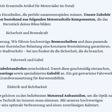
ör Ersatzteile Artikel für Motorräder im Detail
n Einzelteilen, die perfekt zusammenspielen müssen.
Unsere Zubehör
äder bestehend aus folgenden Motorradteile Komponenten
, die das
Herzstück deines Bikes bilden:
Sicherheit und Bremskraft
zögerung. Wir führen hochwertige
Bremsscheiben
und dazu passende
emer thermischer Belastung eine konstante Bremsleistung garantieren.
 Stadtverkehr – bei uns findest du die Sicherheit, die du brauchst.
Fahrwerk und Gabel
Gabelstandrohre
entscheidend. Damit diese geschmeidig eintauchen,
erringe
sowie spezialisiertes
Gabelöl
an. Ein gut gewartetes Fahrwer
e Grundvoraussetzung für Kurvenstabilität.
Elektrik und Sichtbarkeit
r
gehören zu den beliebtesten
Motorrad Anbauteilen
, um die Optik zu
die Technik im Inneren muss stimmen. Mit unseren hochwertigen
 eine optimale Verbrennung und einen zuverlässigen Kaltstart.