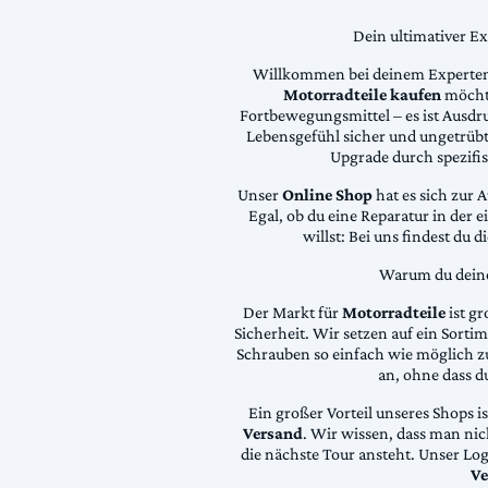
Dein ultimativer E
Willkommen bei deinem Experten
Motorradteile kaufen
möchte
Fortbewegungsmittel – es ist Ausdru
Lebensgefühl sicher und ungetrübt
Upgrade durch spezifi
Unser
Online Shop
hat es sich zur 
Egal, ob du eine Reparatur in der 
willst: Bei uns findest du 
Warum du deine 
Der Markt für
Motorradteile
ist gr
Sicherheit. Wir setzen auf ein Sortime
Schrauben so einfach wie möglich z
an, ohne dass d
Ein großer Vorteil unseres Shops i
Versand
. Wir wissen, dass man ni
die nächste Tour ansteht. Unser Lo
Ve