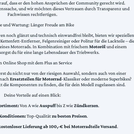
arauf, dass er den hohen Ansprüchen der Community gerecht wird.
uenssache, und wir möchten dieses Vertrauen durch Transparenz und
Fachwissen rechtfertigen.
ge und Wartung: Länger Freude am Bike
n noch glänzt und technisch einwandfrei bleibt, bieten wir spezielle
Kettenfett-Entferner, Felgenreiniger oder Politur für die Lackteile – di
 deines Motorrads. In Kombination mit frischem
Motoröl
und einem
sorgst du für eine lange Lebensdauer des Triebwerks.
n Online Shop mit dem Plus an Service
erst du nicht nur von der riesigen Auswahl, sondern auch von einer
t nach
Ersatzteilen für Motorrad
-Klassiker oder moderne Superbikes?
kt die Komponenten zu finden, die für dein Modell zugelassen sind.
Deine Vorteile auf einen Blick:
ortiment:
Von A wie
Auspuff
bis Z wie
Zündkerzen
.
 Konditionen:
Top-Qualität
zu besten Preisen
.
kostenloser Lieferung ab 100,-€ bei Motorradteile Versand
.