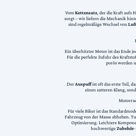
Vom
Kettensatz
, der die Kraft aufs 
sorgt – wir liefern die Mechanik hin
sind regelmäßige Wechsel von
Luft
Ein überhitzter Motor ist das Ende je
Für die perfekte Zufuhr des Krafts
porös werden 
Der
Auspuff
ist oft das erste Teil, 
einen satteren Klang, son
Motorrad
Für viele Biker ist das Standardmode
Fahrzeug von der Masse abheben. Tun
Optimierung. Leichtere Komponen
hochwertige
Zubehör
-