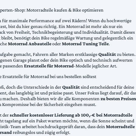
xperten-Shop: Motorradteile kaufen & Bike optimieren
 für maximale Performance auf zwei Rädern! Wenn du hochwertige
st, bist du hier genau richtig. Ein Motorrad ist mehr als nur ein
ck von Freiheit, Technikbegeisterung und Individualität. Damit dieses
 bleibt, benötigt dein Bike regelmäßige Wartung und gelegentlich ein
sche
Motorrad Anbauteile
oder
Motorrad Tuning Teile
.
Aufgabe gemacht, Fahrern aller Marken erstklassige
Qualität
zu bieten.
eigenen Garage planst oder dein Bike optisch und technisch aufwerten
die passenden
Ersatzteile für Motorrad
-Modelle jeglicher Art.
Ersatzteile für Motorrad bei uns bestellen solltest
oß, doch die Unterschiede in der
Qualität
sind entscheidend für deine
nt, das langlebig ist und präzise passt. Unser Fokus liegt darauf, dir da
u machen. Deshalb bieten wir dir alle Komponenten
zu besten Preisen
u Kompromisse bei der Sicherheit eingehen musst.
st der
schneller kostenloser Lieferung ab 100,-€ bei Motorradteile
cht tagelang auf ein Paket warten möchte, wenn die Sonne scheint und
gistik-Team arbeitet hochdruckgeprüft daran, dass dein
Motorradteile
rsand
reibungslos und zügig erfolgt.