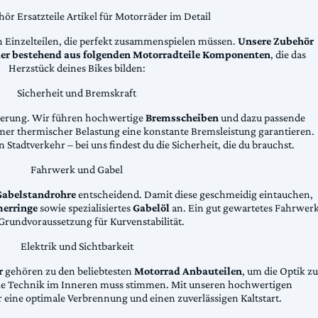
ör Ersatzteile Artikel für Motorräder im Detail
n Einzelteilen, die perfekt zusammenspielen müssen.
Unsere Zubehör
äder bestehend aus folgenden Motorradteile Komponenten
, die das
Herzstück deines Bikes bilden:
Sicherheit und Bremskraft
zögerung. Wir führen hochwertige
Bremsscheiben
und dazu passende
emer thermischer Belastung eine konstante Bremsleistung garantieren.
 Stadtverkehr – bei uns findest du die Sicherheit, die du brauchst.
Fahrwerk und Gabel
Gabelstandrohre
entscheidend. Damit diese geschmeidig eintauchen,
erringe
sowie spezialisiertes
Gabelöl
an. Ein gut gewartetes Fahrwer
e Grundvoraussetzung für Kurvenstabilität.
Elektrik und Sichtbarkeit
r
gehören zu den beliebtesten
Motorrad Anbauteilen
, um die Optik zu
die Technik im Inneren muss stimmen. Mit unseren hochwertigen
 eine optimale Verbrennung und einen zuverlässigen Kaltstart.