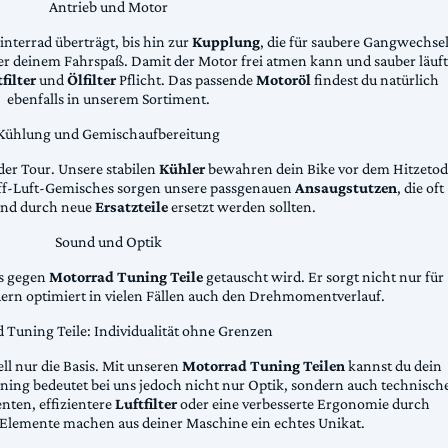
Antrieb und Motor
Hinterrad überträgt, bis hin zur
Kupplung
, die für saubere Gangwechse
ter deinem Fahrspaß. Damit der Motor frei atmen kann und sauber läuft
filter
und
Ölfilter
Pflicht. Das passende
Motoröl
findest du natürlich
ebenfalls in unserem Sortiment.
Kühlung und Gemischaufbereitung
der Tour. Unsere stabilen
Kühler
bewahren dein Bike vor dem Hitzetod
toff-Luft-Gemisches sorgen unsere passgenauen
Ansaugstutzen
, die oft
und durch neue
Ersatzteile
ersetzt werden sollten.
Sound und Optik
das gegen
Motorrad Tuning Teile
getauscht wird. Er sorgt nicht nur für
dern optimiert in vielen Fällen auch den Drehmomentverlauf.
 Tuning Teile: Individualität ohne Grenzen
ll nur die Basis. Mit unseren
Motorrad Tuning Teilen
kannst du dein
ing bedeutet bei uns jedoch nicht nur Optik, sondern auch technisch
ten, effizientere
Luftfilter
oder eine verbesserte Ergonomie durch
Elemente machen aus deiner Maschine ein echtes Unikat.