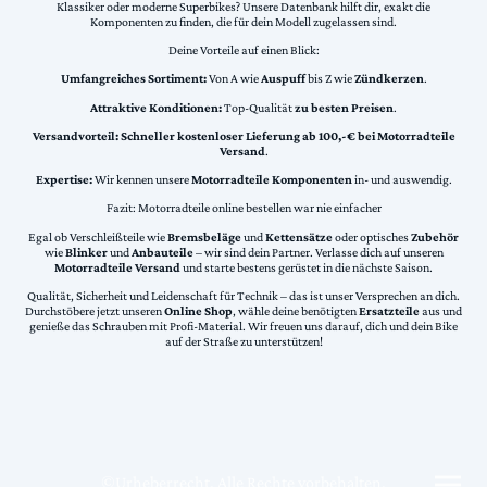
Klassiker oder moderne Superbikes? Unsere Datenbank hilft dir, exakt die
Komponenten zu finden, die für dein Modell zugelassen sind.
Deine Vorteile auf einen Blick:
Umfangreiches Sortiment:
Von A wie
Auspuff
bis Z wie
Zündkerzen
.
Attraktive Konditionen:
Top-Qualität
zu besten Preisen
.
Versandvorteil:
Schneller kostenloser Lieferung ab 100,-€ bei Motorradteile
Versand
.
Expertise:
Wir kennen unsere
Motorradteile Komponenten
in- und auswendig.
Fazit: Motorradteile online bestellen war nie einfacher
Egal ob Verschleißteile wie
Bremsbeläge
und
Kettensätze
oder optisches
Zubehör
wie
Blinker
und
Anbauteile
– wir sind dein Partner. Verlasse dich auf unseren
Motorradteile Versand
und starte bestens gerüstet in die nächste Saison.
Qualität, Sicherheit und Leidenschaft für Technik – das ist unser Versprechen an dich.
Durchstöbere jetzt unseren
Online Shop
, wähle deine benötigten
Ersatzteile
aus und
genieße das Schrauben mit Profi-Material. Wir freuen uns darauf, dich und dein Bike
auf der Straße zu unterstützen!
©Urheberrecht. Alle Rechte vorbehalten.