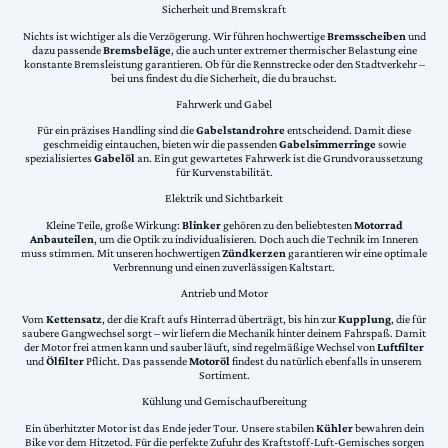
Sicherheit und Bremskraft
Nichts ist wichtiger als die Verzögerung. Wir führen hochwertige
Bremsscheiben
und
dazu passende
Bremsbeläge
, die auch unter extremer thermischer Belastung eine
konstante Bremsleistung garantieren. Ob für die Rennstrecke oder den Stadtverkehr –
bei uns findest du die Sicherheit, die du brauchst.
Fahrwerk und Gabel
Für ein präzises Handling sind die
Gabelstandrohre
entscheidend. Damit diese
geschmeidig eintauchen, bieten wir die passenden
Gabelsimmerringe
sowie
spezialisiertes
Gabelöl
an. Ein gut gewartetes Fahrwerk ist die Grundvoraussetzung
für Kurvenstabilität.
Elektrik und Sichtbarkeit
Kleine Teile, große Wirkung:
Blinker
gehören zu den beliebtesten
Motorrad
Anbauteilen
, um die Optik zu individualisieren. Doch auch die Technik im Inneren
muss stimmen. Mit unseren hochwertigen
Zündkerzen
garantieren wir eine optimale
Verbrennung und einen zuverlässigen Kaltstart.
Antrieb und Motor
Vom
Kettensatz
, der die Kraft aufs Hinterrad überträgt, bis hin zur
Kupplung
, die für
saubere Gangwechsel sorgt – wir liefern die Mechanik hinter deinem Fahrspaß. Damit
der Motor frei atmen kann und sauber läuft, sind regelmäßige Wechsel von
Luftfilter
und
Ölfilter
Pflicht. Das passende
Motoröl
findest du natürlich ebenfalls in unserem
Sortiment.
Kühlung und Gemischaufbereitung
Ein überhitzter Motor ist das Ende jeder Tour. Unsere stabilen
Kühler
bewahren dein
Bike vor dem Hitzetod. Für die perfekte Zufuhr des Kraftstoff-Luft-Gemisches sorgen