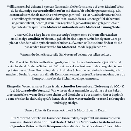
Willkommen bei deinem Experten für maximale Performance auf zwei Rädern! Wenn
du hochwertige
Motorradteile kaufen
möchtest, bist du hier genau richtig. Ein
Motorrad ist mehr als nur ein Fortbewegungsmittel – es ist Ausdruck von Freiheit,
Technikbegeisterung und Individualität. Damit dieses Lebensgefühl sicher und
ungetrübt bleibt, benötigt dein Bike regelmäßige Wartung und gelegentlich ein
Upgrade durch spezifische
Motorrad Anbauteile
oder
Motorrad Tuning Teile
.
Unser
Online Shop
hat es sich zur Aufgabe gemacht, Fahrern aller Marken
erstklassige
Qualität
zu bieten. Egal, ob du eine Reparatur in der eigenen Garage
planst oder dein Bike optisch und technisch aufwerten willst: Bei uns findest du die
passenden
Ersatzteile für Motorrad
-Modelle jeglicher Art.
Warum du deine Ersatzteile für Motorrad bei uns bestellen solltest
Der Markt für
Motorradteile
ist groß, doch die Unterschiede in der
Qualität
sind
entscheidend für deine Sicherheit. Wir setzen auf ein Sortiment, das langlebig ist und
präzise passt. Unser Fokus liegt darauf, dir das Schrauben so einfach wie möglich zu
machen. Deshalb bieten wir dir alle Komponenten
zu besten Preisen
an, ohne dass du
Kompromisse bei der Sicherheit eingehen musst.
Ein großer Vorteil unseres Shops ist der
schneller kostenloser Lieferung ab 100,-€
bei Motorradteile Versand
. Wir wissen, dass man nicht tagelang auf ein Paket
warten möchte, wenn die Sonne scheint und die nächste Tour ansteht. Unser Logistik-
Team arbeitet hochdruckgeprüft daran, dass dein
Motorradteile Versand
reibungslos
und zügig erfolgt.
Unsere Zubehör Ersatzteile Artikel für Motorräder im Detail
Ein Motorrad besteht aus tausenden Einzelteilen, die perfekt zusammenspielen
müssen.
Unsere Zubehör Ersatzteile Artikel für Motorräder bestehend aus
folgenden Motorradteile Komponenten
, die das Herzstück deines Bikes bilden: