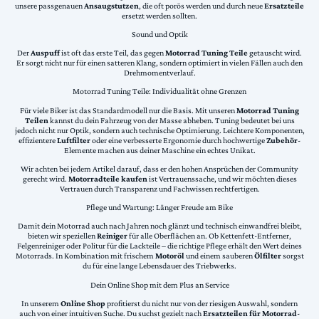
unsere passgenauen
Ansaugstutzen
, die oft porös werden und durch neue
Ersatzteile
ersetzt werden sollten.
Sound und Optik
Der
Auspuff
ist oft das erste Teil, das gegen
Motorrad Tuning Teile
getauscht wird.
Er sorgt nicht nur für einen satteren Klang, sondern optimiert in vielen Fällen auch den
Drehmomentverlauf.
Motorrad Tuning Teile: Individualität ohne Grenzen
Für viele Biker ist das Standardmodell nur die Basis. Mit unseren
Motorrad Tuning
Teilen
kannst du dein Fahrzeug von der Masse abheben. Tuning bedeutet bei uns
jedoch nicht nur Optik, sondern auch technische Optimierung. Leichtere Komponenten,
effizientere
Luftfilter
oder eine verbesserte Ergonomie durch hochwertige
Zubehör
-
Elemente machen aus deiner Maschine ein echtes Unikat.
Wir achten bei jedem Artikel darauf, dass er den hohen Ansprüchen der Community
gerecht wird.
Motorradteile kaufen
ist Vertrauenssache, und wir möchten dieses
Vertrauen durch Transparenz und Fachwissen rechtfertigen.
Pflege und Wartung: Länger Freude am Bike
Damit dein Motorrad auch nach Jahren noch glänzt und technisch einwandfrei bleibt,
bieten wir speziellen
Reiniger
für alle Oberflächen an. Ob Kettenfett-Entferner,
Felgenreiniger oder Politur für die Lackteile – die richtige Pflege erhält den Wert deines
Motorrads. In Kombination mit frischem
Motoröl
und einem sauberen
Ölfilter
sorgst
du für eine lange Lebensdauer des Triebwerks.
Dein Online Shop mit dem Plus an Service
In unserem
Online Shop
profitierst du nicht nur von der riesigen Auswahl, sondern
auch von einer intuitiven Suche. Du suchst gezielt nach
Ersatzteilen für Motorrad
-