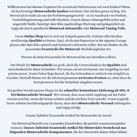
Willkommen bei deinem Experten für maximale Performance auf zwei Rädern! Wenn
du hochwertige
Motorradteile kaufen
möchtest, bist du hier genau richtig. Ein
Motorrad ist mehr als nur ein Fortbewegungsmittel – es ist Ausdruck von Freiheit,
Technikbegeisterung und Individualität. Damit dieses Lebensgefühl sicher und
ungetrübt bleibt, benötigt dein Bike regelmäßige Wartung und gelegentlich ein
Upgrade durch spezifische
Motorrad Anbauteile
oder
Motorrad Tuning Teile
.
Unser
Online Shop
hat es sich zur Aufgabe gemacht, Fahrern aller Marken
erstklassige
Qualität
zu bieten. Egal, ob du eine Reparatur in der eigenen Garage
planst oder dein Bike optisch und technisch aufwerten willst: Bei uns findest du die
passenden
Ersatzteile für Motorrad
-Modelle jeglicher Art.
Warum du deine Ersatzteile für Motorrad bei uns bestellen solltest
Der Markt für
Motorradteile
ist groß, doch die Unterschiede in der
Qualität
sind
entscheidend für deine Sicherheit. Wir setzen auf ein Sortiment, das langlebig ist und
präzise passt. Unser Fokus liegt darauf, dir das Schrauben so einfach wie möglich zu
machen. Deshalb bieten wir dir alle Komponenten
zu besten Preisen
an, ohne dass du
Kompromisse bei der Sicherheit eingehen musst.
Ein großer Vorteil unseres Shops ist der
schneller kostenloser Lieferung ab 100,-€
bei Motorradteile Versand
. Wir wissen, dass man nicht tagelang auf ein Paket
warten möchte, wenn die Sonne scheint und die nächste Tour ansteht. Unser Logistik-
Team arbeitet hochdruckgeprüft daran, dass dein
Motorradteile Versand
reibungslos
und zügig erfolgt.
Unsere Zubehör Ersatzteile Artikel für Motorräder im Detail
Ein Motorrad besteht aus tausenden Einzelteilen, die perfekt zusammenspielen
müssen.
Unsere Zubehör Ersatzteile Artikel für Motorräder bestehend aus
folgenden Motorradteile Komponenten
, die das Herzstück deines Bikes bilden: