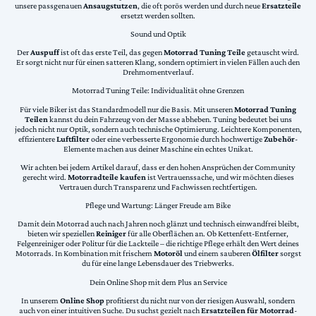
unsere passgenauen
Ansaugstutzen
, die oft porös werden und durch neue
Ersatzteile
ersetzt werden sollten.
Sound und Optik
Der
Auspuff
ist oft das erste Teil, das gegen
Motorrad Tuning Teile
getauscht wird.
Er sorgt nicht nur für einen satteren Klang, sondern optimiert in vielen Fällen auch den
Drehmomentverlauf.
Motorrad Tuning Teile: Individualität ohne Grenzen
Für viele Biker ist das Standardmodell nur die Basis. Mit unseren
Motorrad Tuning
Teilen
kannst du dein Fahrzeug von der Masse abheben. Tuning bedeutet bei uns
jedoch nicht nur Optik, sondern auch technische Optimierung. Leichtere Komponenten,
effizientere
Luftfilter
oder eine verbesserte Ergonomie durch hochwertige
Zubehör
-
Elemente machen aus deiner Maschine ein echtes Unikat.
Wir achten bei jedem Artikel darauf, dass er den hohen Ansprüchen der Community
gerecht wird.
Motorradteile kaufen
ist Vertrauenssache, und wir möchten dieses
Vertrauen durch Transparenz und Fachwissen rechtfertigen.
Pflege und Wartung: Länger Freude am Bike
Damit dein Motorrad auch nach Jahren noch glänzt und technisch einwandfrei bleibt,
bieten wir speziellen
Reiniger
für alle Oberflächen an. Ob Kettenfett-Entferner,
Felgenreiniger oder Politur für die Lackteile – die richtige Pflege erhält den Wert deines
Motorrads. In Kombination mit frischem
Motoröl
und einem sauberen
Ölfilter
sorgst
du für eine lange Lebensdauer des Triebwerks.
Dein Online Shop mit dem Plus an Service
In unserem
Online Shop
profitierst du nicht nur von der riesigen Auswahl, sondern
auch von einer intuitiven Suche. Du suchst gezielt nach
Ersatzteilen für Motorrad
-