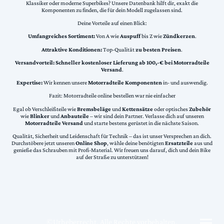
Klassiker oder moderne Superbikes? Unsere Datenbank hilft dir, exakt die
Komponenten zu finden, die für dein Modell zugelassen sind.
Deine Vorteile auf einen Blick:
Umfangreiches Sortiment:
Von A wie
Auspuff
bis Z wie
Zündkerzen
.
Attraktive Konditionen:
Top-Qualität
zu besten Preisen
.
Versandvorteil:
Schneller kostenloser Lieferung ab 100,-€ bei Motorradteile
Versand
.
Expertise:
Wir kennen unsere
Motorradteile Komponenten
in- und auswendig.
Fazit: Motorradteile online bestellen war nie einfacher
Egal ob Verschleißteile wie
Bremsbeläge
und
Kettensätze
oder optisches
Zubehör
wie
Blinker
und
Anbauteile
– wir sind dein Partner. Verlasse dich auf unseren
Motorradteile Versand
und starte bestens gerüstet in die nächste Saison.
Qualität, Sicherheit und Leidenschaft für Technik – das ist unser Versprechen an dich.
Durchstöbere jetzt unseren
Online Shop
, wähle deine benötigten
Ersatzteile
aus und
genieße das Schrauben mit Profi-Material. Wir freuen uns darauf, dich und dein Bike
auf der Straße zu unterstützen!
©Urheberrecht. Alle Rechte vorbehalten.