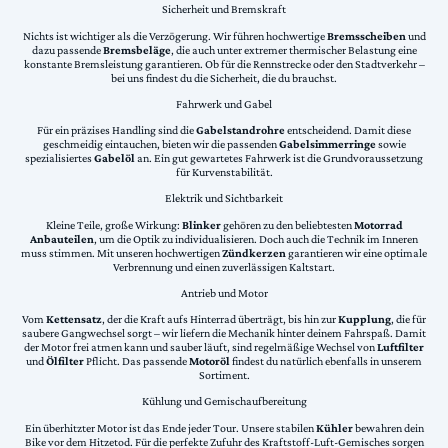
Sicherheit und Bremskraft
Nichts ist wichtiger als die Verzögerung. Wir führen hochwertige
Bremsscheiben
und
dazu passende
Bremsbeläge
, die auch unter extremer thermischer Belastung eine
konstante Bremsleistung garantieren. Ob für die Rennstrecke oder den Stadtverkehr –
bei uns findest du die Sicherheit, die du brauchst.
Fahrwerk und Gabel
Für ein präzises Handling sind die
Gabelstandrohre
entscheidend. Damit diese
geschmeidig eintauchen, bieten wir die passenden
Gabelsimmerringe
sowie
spezialisiertes
Gabelöl
an. Ein gut gewartetes Fahrwerk ist die Grundvoraussetzung
für Kurvenstabilität.
Elektrik und Sichtbarkeit
Kleine Teile, große Wirkung:
Blinker
gehören zu den beliebtesten
Motorrad
Anbauteilen
, um die Optik zu individualisieren. Doch auch die Technik im Inneren
muss stimmen. Mit unseren hochwertigen
Zündkerzen
garantieren wir eine optimale
Verbrennung und einen zuverlässigen Kaltstart.
Antrieb und Motor
Vom
Kettensatz
, der die Kraft aufs Hinterrad überträgt, bis hin zur
Kupplung
, die für
saubere Gangwechsel sorgt – wir liefern die Mechanik hinter deinem Fahrspaß. Damit
der Motor frei atmen kann und sauber läuft, sind regelmäßige Wechsel von
Luftfilter
und
Ölfilter
Pflicht. Das passende
Motoröl
findest du natürlich ebenfalls in unserem
Sortiment.
Kühlung und Gemischaufbereitung
Ein überhitzter Motor ist das Ende jeder Tour. Unsere stabilen
Kühler
bewahren dein
Bike vor dem Hitzetod. Für die perfekte Zufuhr des Kraftstoff-Luft-Gemisches sorgen