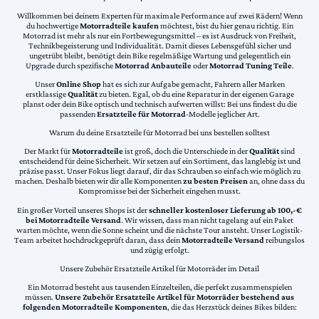
Willkommen bei deinem Experten für maximale Performance auf zwei Rädern! Wenn
du hochwertige
Motorradteile kaufen
möchtest, bist du hier genau richtig. Ein
Motorrad ist mehr als nur ein Fortbewegungsmittel – es ist Ausdruck von Freiheit,
Technikbegeisterung und Individualität. Damit dieses Lebensgefühl sicher und
ungetrübt bleibt, benötigt dein Bike regelmäßige Wartung und gelegentlich ein
Upgrade durch spezifische
Motorrad Anbauteile
oder
Motorrad Tuning Teile
.
Unser
Online Shop
hat es sich zur Aufgabe gemacht, Fahrern aller Marken
erstklassige
Qualität
zu bieten. Egal, ob du eine Reparatur in der eigenen Garage
planst oder dein Bike optisch und technisch aufwerten willst: Bei uns findest du die
passenden
Ersatzteile für Motorrad
-Modelle jeglicher Art.
Warum du deine Ersatzteile für Motorrad bei uns bestellen solltest
Der Markt für
Motorradteile
ist groß, doch die Unterschiede in der
Qualität
sind
entscheidend für deine Sicherheit. Wir setzen auf ein Sortiment, das langlebig ist und
präzise passt. Unser Fokus liegt darauf, dir das Schrauben so einfach wie möglich zu
machen. Deshalb bieten wir dir alle Komponenten
zu besten Preisen
an, ohne dass du
Kompromisse bei der Sicherheit eingehen musst.
Ein großer Vorteil unseres Shops ist der
schneller kostenloser Lieferung ab 100,-€
bei Motorradteile Versand
. Wir wissen, dass man nicht tagelang auf ein Paket
warten möchte, wenn die Sonne scheint und die nächste Tour ansteht. Unser Logistik-
Team arbeitet hochdruckgeprüft daran, dass dein
Motorradteile Versand
reibungslos
und zügig erfolgt.
Unsere Zubehör Ersatzteile Artikel für Motorräder im Detail
Ein Motorrad besteht aus tausenden Einzelteilen, die perfekt zusammenspielen
müssen.
Unsere Zubehör Ersatzteile Artikel für Motorräder bestehend aus
folgenden Motorradteile Komponenten
, die das Herzstück deines Bikes bilden: