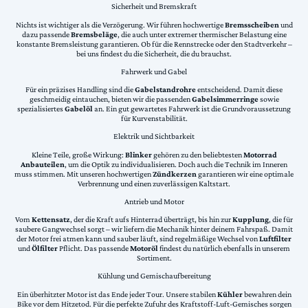
Sicherheit und Bremskraft
Nichts ist wichtiger als die Verzögerung. Wir führen hochwertige
Bremsscheiben
und
dazu passende
Bremsbeläge
, die auch unter extremer thermischer Belastung eine
konstante Bremsleistung garantieren. Ob für die Rennstrecke oder den Stadtverkehr –
bei uns findest du die Sicherheit, die du brauchst.
Fahrwerk und Gabel
Für ein präzises Handling sind die
Gabelstandrohre
entscheidend. Damit diese
geschmeidig eintauchen, bieten wir die passenden
Gabelsimmerringe
sowie
spezialisiertes
Gabelöl
an. Ein gut gewartetes Fahrwerk ist die Grundvoraussetzung
für Kurvenstabilität.
Elektrik und Sichtbarkeit
Kleine Teile, große Wirkung:
Blinker
gehören zu den beliebtesten
Motorrad
Anbauteilen
, um die Optik zu individualisieren. Doch auch die Technik im Inneren
muss stimmen. Mit unseren hochwertigen
Zündkerzen
garantieren wir eine optimale
Verbrennung und einen zuverlässigen Kaltstart.
Antrieb und Motor
Vom
Kettensatz
, der die Kraft aufs Hinterrad überträgt, bis hin zur
Kupplung
, die für
saubere Gangwechsel sorgt – wir liefern die Mechanik hinter deinem Fahrspaß. Damit
der Motor frei atmen kann und sauber läuft, sind regelmäßige Wechsel von
Luftfilter
und
Ölfilter
Pflicht. Das passende
Motoröl
findest du natürlich ebenfalls in unserem
Sortiment.
Kühlung und Gemischaufbereitung
Ein überhitzter Motor ist das Ende jeder Tour. Unsere stabilen
Kühler
bewahren dein
Bike vor dem Hitzetod. Für die perfekte Zufuhr des Kraftstoff-Luft-Gemisches sorgen