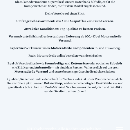
Klassiker oder moderne Superbikes? Unsere Datenbank hilft dir, exakt die
Komponenten zu finden, die für dein Modell zugelassen sind.
Deine Vorteile auf einen Blick:
Umfangreiches Sortiment:
Von A wie
Auspuff
bis Z wie
Zündkerzen
.
Attraktive Konditionen:
Top-Qualität
zu besten Preisen
.
Versandvorteil:
Schneller kostenloser Lieferung ab 100,-€ bei Motorradteile
Versand
.
Expertise:
Wir kennen unsere
Motorradteile Komponenten
in- und auswendig.
Fazit: Motorradteile online bestellen war nie einfacher
Egal ob Verschleißteile wie
Bremsbeläge
und
Kettensätze
oder optisches
Zubehör
wie
Blinker
und
Anbauteile
– wir sind dein Partner. Verlasse dich auf unseren
Motorradteile Versand
und starte bestens gerüstet in die nächste Saison.
Qualität, Sicherheit und Leidenschaft für Technik – das ist unser Versprechen an dich.
Durchstöbere jetzt unseren
Online Shop
, wähle deine benötigten
Ersatzteile
aus und
genieße das Schrauben mit Profi-Material. Wir freuen uns darauf, dich und dein Bike
auf der Straße zu unterstützen!
©Urheberrecht. Alle Rechte vorbehalten.