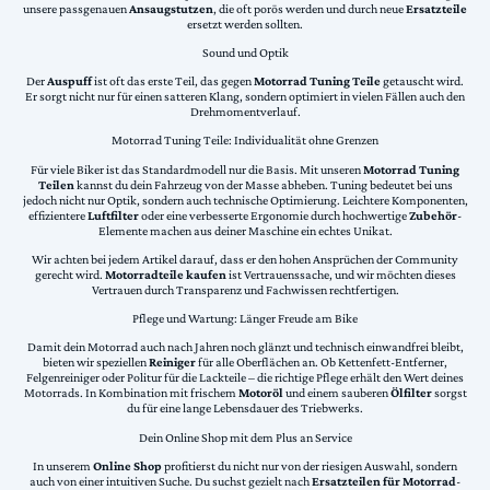
unsere passgenauen
Ansaugstutzen
, die oft porös werden und durch neue
Ersatzteile
ersetzt werden sollten.
Sound und Optik
Der
Auspuff
ist oft das erste Teil, das gegen
Motorrad Tuning Teile
getauscht wird.
Er sorgt nicht nur für einen satteren Klang, sondern optimiert in vielen Fällen auch den
Drehmomentverlauf.
Motorrad Tuning Teile: Individualität ohne Grenzen
Für viele Biker ist das Standardmodell nur die Basis. Mit unseren
Motorrad Tuning
Teilen
kannst du dein Fahrzeug von der Masse abheben. Tuning bedeutet bei uns
jedoch nicht nur Optik, sondern auch technische Optimierung. Leichtere Komponenten,
effizientere
Luftfilter
oder eine verbesserte Ergonomie durch hochwertige
Zubehör
-
Elemente machen aus deiner Maschine ein echtes Unikat.
Wir achten bei jedem Artikel darauf, dass er den hohen Ansprüchen der Community
gerecht wird.
Motorradteile kaufen
ist Vertrauenssache, und wir möchten dieses
Vertrauen durch Transparenz und Fachwissen rechtfertigen.
Pflege und Wartung: Länger Freude am Bike
Damit dein Motorrad auch nach Jahren noch glänzt und technisch einwandfrei bleibt,
bieten wir speziellen
Reiniger
für alle Oberflächen an. Ob Kettenfett-Entferner,
Felgenreiniger oder Politur für die Lackteile – die richtige Pflege erhält den Wert deines
Motorrads. In Kombination mit frischem
Motoröl
und einem sauberen
Ölfilter
sorgst
du für eine lange Lebensdauer des Triebwerks.
Dein Online Shop mit dem Plus an Service
In unserem
Online Shop
profitierst du nicht nur von der riesigen Auswahl, sondern
auch von einer intuitiven Suche. Du suchst gezielt nach
Ersatzteilen für Motorrad
-