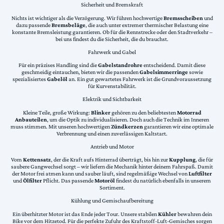
Sicherheit und Bremskraft
Nichts ist wichtiger als die Verzögerung. Wir führen hochwertige
Bremsscheiben
und
dazu passende
Bremsbeläge
, die auch unter extremer thermischer Belastung eine
konstante Bremsleistung garantieren. Ob für die Rennstrecke oder den Stadtverkehr –
bei uns findest du die Sicherheit, die du brauchst.
Fahrwerk und Gabel
Für ein präzises Handling sind die
Gabelstandrohre
entscheidend. Damit diese
geschmeidig eintauchen, bieten wir die passenden
Gabelsimmerringe
sowie
spezialisiertes
Gabelöl
an. Ein gut gewartetes Fahrwerk ist die Grundvoraussetzung
für Kurvenstabilität.
Elektrik und Sichtbarkeit
Kleine Teile, große Wirkung:
Blinker
gehören zu den beliebtesten
Motorrad
Anbauteilen
, um die Optik zu individualisieren. Doch auch die Technik im Inneren
muss stimmen. Mit unseren hochwertigen
Zündkerzen
garantieren wir eine optimale
Verbrennung und einen zuverlässigen Kaltstart.
Antrieb und Motor
Vom
Kettensatz
, der die Kraft aufs Hinterrad überträgt, bis hin zur
Kupplung
, die für
saubere Gangwechsel sorgt – wir liefern die Mechanik hinter deinem Fahrspaß. Damit
der Motor frei atmen kann und sauber läuft, sind regelmäßige Wechsel von
Luftfilter
und
Ölfilter
Pflicht. Das passende
Motoröl
findest du natürlich ebenfalls in unserem
Sortiment.
Kühlung und Gemischaufbereitung
Ein überhitzter Motor ist das Ende jeder Tour. Unsere stabilen
Kühler
bewahren dein
Bike vor dem Hitzetod. Für die perfekte Zufuhr des Kraftstoff-Luft-Gemisches sorgen