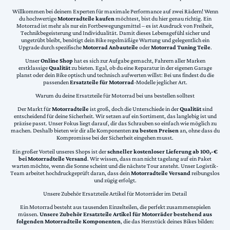
Willkommen bei deinem Experten für maximale Performance auf zwei Rädern! Wenn
du hochwertige
Motorradteile kaufen
möchtest, bist du hier genau richtig. Ein
Motorrad ist mehr als nur ein Fortbewegungsmittel – es ist Ausdruck von Freiheit,
Technikbegeisterung und Individualität. Damit dieses Lebensgefühl sicher und
ungetrübt bleibt, benötigt dein Bike regelmäßige Wartung und gelegentlich ein
Upgrade durch spezifische
Motorrad Anbauteile
oder
Motorrad Tuning Teile
.
Unser
Online Shop
hat es sich zur Aufgabe gemacht, Fahrern aller Marken
erstklassige
Qualität
zu bieten. Egal, ob du eine Reparatur in der eigenen Garage
planst oder dein Bike optisch und technisch aufwerten willst: Bei uns findest du die
passenden
Ersatzteile für Motorrad
-Modelle jeglicher Art.
Warum du deine Ersatzteile für Motorrad bei uns bestellen solltest
Der Markt für
Motorradteile
ist groß, doch die Unterschiede in der
Qualität
sind
entscheidend für deine Sicherheit. Wir setzen auf ein Sortiment, das langlebig ist und
präzise passt. Unser Fokus liegt darauf, dir das Schrauben so einfach wie möglich zu
machen. Deshalb bieten wir dir alle Komponenten
zu besten Preisen
an, ohne dass du
Kompromisse bei der Sicherheit eingehen musst.
Ein großer Vorteil unseres Shops ist der
schneller kostenloser Lieferung ab 100,-€
bei Motorradteile Versand
. Wir wissen, dass man nicht tagelang auf ein Paket
warten möchte, wenn die Sonne scheint und die nächste Tour ansteht. Unser Logistik-
Team arbeitet hochdruckgeprüft daran, dass dein
Motorradteile Versand
reibungslos
und zügig erfolgt.
Unsere Zubehör Ersatzteile Artikel für Motorräder im Detail
Ein Motorrad besteht aus tausenden Einzelteilen, die perfekt zusammenspielen
müssen.
Unsere Zubehör Ersatzteile Artikel für Motorräder bestehend aus
folgenden Motorradteile Komponenten
, die das Herzstück deines Bikes bilden: