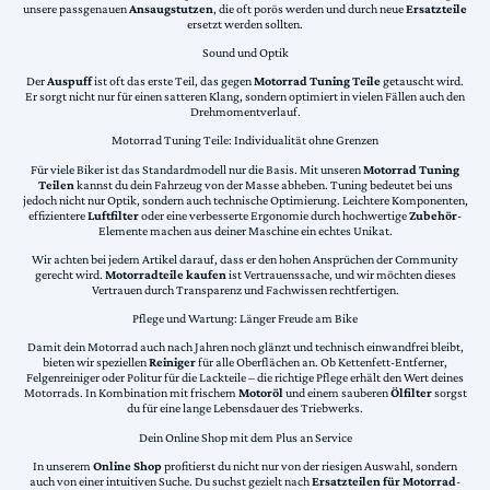
unsere passgenauen
Ansaugstutzen
, die oft porös werden und durch neue
Ersatzteile
ersetzt werden sollten.
Sound und Optik
Der
Auspuff
ist oft das erste Teil, das gegen
Motorrad Tuning Teile
getauscht wird.
Er sorgt nicht nur für einen satteren Klang, sondern optimiert in vielen Fällen auch den
Drehmomentverlauf.
Motorrad Tuning Teile: Individualität ohne Grenzen
Für viele Biker ist das Standardmodell nur die Basis. Mit unseren
Motorrad Tuning
Teilen
kannst du dein Fahrzeug von der Masse abheben. Tuning bedeutet bei uns
jedoch nicht nur Optik, sondern auch technische Optimierung. Leichtere Komponenten,
effizientere
Luftfilter
oder eine verbesserte Ergonomie durch hochwertige
Zubehör
-
Elemente machen aus deiner Maschine ein echtes Unikat.
Wir achten bei jedem Artikel darauf, dass er den hohen Ansprüchen der Community
gerecht wird.
Motorradteile kaufen
ist Vertrauenssache, und wir möchten dieses
Vertrauen durch Transparenz und Fachwissen rechtfertigen.
Pflege und Wartung: Länger Freude am Bike
Damit dein Motorrad auch nach Jahren noch glänzt und technisch einwandfrei bleibt,
bieten wir speziellen
Reiniger
für alle Oberflächen an. Ob Kettenfett-Entferner,
Felgenreiniger oder Politur für die Lackteile – die richtige Pflege erhält den Wert deines
Motorrads. In Kombination mit frischem
Motoröl
und einem sauberen
Ölfilter
sorgst
du für eine lange Lebensdauer des Triebwerks.
Dein Online Shop mit dem Plus an Service
In unserem
Online Shop
profitierst du nicht nur von der riesigen Auswahl, sondern
auch von einer intuitiven Suche. Du suchst gezielt nach
Ersatzteilen für Motorrad
-