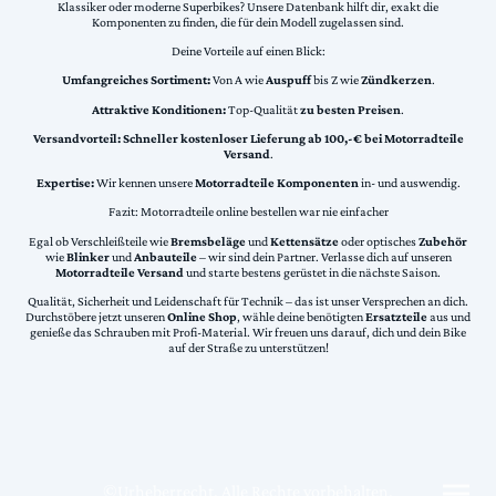
Klassiker oder moderne Superbikes? Unsere Datenbank hilft dir, exakt die
Komponenten zu finden, die für dein Modell zugelassen sind.
Deine Vorteile auf einen Blick:
Umfangreiches Sortiment:
Von A wie
Auspuff
bis Z wie
Zündkerzen
.
Attraktive Konditionen:
Top-Qualität
zu besten Preisen
.
Versandvorteil:
Schneller kostenloser Lieferung ab 100,-€ bei Motorradteile
Versand
.
Expertise:
Wir kennen unsere
Motorradteile Komponenten
in- und auswendig.
Fazit: Motorradteile online bestellen war nie einfacher
Egal ob Verschleißteile wie
Bremsbeläge
und
Kettensätze
oder optisches
Zubehör
wie
Blinker
und
Anbauteile
– wir sind dein Partner. Verlasse dich auf unseren
Motorradteile Versand
und starte bestens gerüstet in die nächste Saison.
Qualität, Sicherheit und Leidenschaft für Technik – das ist unser Versprechen an dich.
Durchstöbere jetzt unseren
Online Shop
, wähle deine benötigten
Ersatzteile
aus und
genieße das Schrauben mit Profi-Material. Wir freuen uns darauf, dich und dein Bike
auf der Straße zu unterstützen!
©Urheberrecht. Alle Rechte vorbehalten.