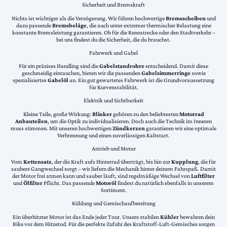
Sicherheit und Bremskraft
Nichts ist wichtiger als die Verzögerung. Wir führen hochwertige
Bremsscheiben
und
dazu passende
Bremsbeläge
, die auch unter extremer thermischer Belastung eine
konstante Bremsleistung garantieren. Ob für die Rennstrecke oder den Stadtverkehr –
bei uns findest du die Sicherheit, die du brauchst.
Fahrwerk und Gabel
Für ein präzises Handling sind die
Gabelstandrohre
entscheidend. Damit diese
geschmeidig eintauchen, bieten wir die passenden
Gabelsimmerringe
sowie
spezialisiertes
Gabelöl
an. Ein gut gewartetes Fahrwerk ist die Grundvoraussetzung
für Kurvenstabilität.
Elektrik und Sichtbarkeit
Kleine Teile, große Wirkung:
Blinker
gehören zu den beliebtesten
Motorrad
Anbauteilen
, um die Optik zu individualisieren. Doch auch die Technik im Inneren
muss stimmen. Mit unseren hochwertigen
Zündkerzen
garantieren wir eine optimale
Verbrennung und einen zuverlässigen Kaltstart.
Antrieb und Motor
Vom
Kettensatz
, der die Kraft aufs Hinterrad überträgt, bis hin zur
Kupplung
, die für
saubere Gangwechsel sorgt – wir liefern die Mechanik hinter deinem Fahrspaß. Damit
der Motor frei atmen kann und sauber läuft, sind regelmäßige Wechsel von
Luftfilter
und
Ölfilter
Pflicht. Das passende
Motoröl
findest du natürlich ebenfalls in unserem
Sortiment.
Kühlung und Gemischaufbereitung
Ein überhitzter Motor ist das Ende jeder Tour. Unsere stabilen
Kühler
bewahren dein
Bike vor dem Hitzetod. Für die perfekte Zufuhr des Kraftstoff-Luft-Gemisches sorgen