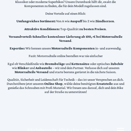
Klassiker oder moderne Superbikes? Unsere Datenbank hilft dir, exakt die
Komponenten zu finden, die für dein Modell zugelassen sind.
Deine Vorteile auf einen Blick:
Umfangreiches Sortiment:
Von A wie
Auspuff
bis Z wie
Zündkerzen
.
Attraktive Konditionen:
Top-Qualität
zu besten Preisen
.
Versandvorteil:
Schneller kostenloser Lieferung ab 100,-€ bei Motorradteile
Versand
.
Expertise:
Wir kennen unsere
Motorradteile Komponenten
in- und auswendig.
Fazit: Motorradteile online bestellen war nie einfacher
Egal ob Verschleißteile wie
Bremsbeläge
und
Kettensätze
oder optisches
Zubehör
wie
Blinker
und
Anbauteile
– wir sind dein Partner. Verlasse dich auf unseren
Motorradteile Versand
und starte bestens gerüstet in die nächste Saison.
Qualität, Sicherheit und Leidenschaft für Technik – das ist unser Versprechen an dich.
Durchstöbere jetzt unseren
Online Shop
, wähle deine benötigten
Ersatzteile
aus und
genieße das Schrauben mit Profi-Material. Wir freuen uns darauf, dich und dein Bike
auf der Straße zu unterstützen!
©Urheberrecht. Alle Rechte vorbehalten.