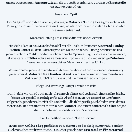
unsere passgenauen
Ansaugstutzen
, die oft porös werden und durch neue
Ersatzteile
ersetzt werden sollten.
Sound und Optik
Der
Auspuff
ist oft das erste Teil, das gegen
Motorrad Tuning Teile
getauscht wird.
Er sorgt nicht nur für einen satteren Klang, sondern optimiert in vielen Fällen auch den
Drehmomentverlauf.
Motorrad Tuning Teile: Individualität ohne Grenzen
Für viele Biker ist das Standardmodell nur die Basis. Mit unseren
Motorrad Tuning
Teilen
kannst du dein Fahrzeug von der Masse abheben. Tuning bedeutet bei uns
jedoch nicht nur Optik, sondern auch technische Optimierung. Leichtere Komponenten,
effizientere
Luftfilter
oder eine verbesserte Ergonomie durch hochwertige
Zubehör
-
Elemente machen aus deiner Maschine ein echtes Unikat.
Wir achten bei jedem Artikel darauf, dass er den hohen Ansprüchen der Community
gerecht wird.
Motorradteile kaufen
ist Vertrauenssache, und wir möchten dieses
Vertrauen durch Transparenz und Fachwissen rechtfertigen.
Pflege und Wartung: Länger Freude am Bike
Damit dein Motorrad auch nach Jahren noch glänzt und technisch einwandfrei bleibt,
bieten wir speziellen
Reiniger
für alle Oberflächen an. Ob Kettenfett-Entferner,
Felgenreiniger oder Politur für die Lackteile – die richtige Pflege erhält den Wert deines
Motorrads. In Kombination mit frischem
Motoröl
und einem sauberen
Ölfilter
sorgst
du für eine lange Lebensdauer des Triebwerks.
Dein Online Shop mit dem Plus an Service
In unserem
Online Shop
profitierst du nicht nur von der riesigen Auswahl, sondern
auch von einer intuitiven Suche. Du suchst gezielt nach
Ersatzteilen für Motorrad
-