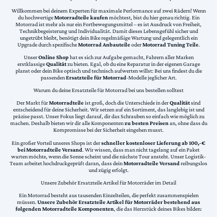
Willkommen bei deinem Experten für maximale Performance auf zwei Rädern! Wenn
du hochwertige
Motorradteile kaufen
möchtest, bist du hier genau richtig. Ein
Motorrad ist mehr als nur ein Fortbewegungsmittel – es ist Ausdruck von Freiheit,
Technikbegeisterung und Individualität. Damit dieses Lebensgefühl sicher und
ungetrübt bleibt, benötigt dein Bike regelmäßige Wartung und gelegentlich ein
Upgrade durch spezifische
Motorrad Anbauteile
oder
Motorrad Tuning Teile
.
Unser
Online Shop
hat es sich zur Aufgabe gemacht, Fahrern aller Marken
erstklassige
Qualität
zu bieten. Egal, ob du eine Reparatur in der eigenen Garage
planst oder dein Bike optisch und technisch aufwerten willst: Bei uns findest du die
passenden
Ersatzteile für Motorrad
-Modelle jeglicher Art.
Warum du deine Ersatzteile für Motorrad bei uns bestellen solltest
Der Markt für
Motorradteile
ist groß, doch die Unterschiede in der
Qualität
sind
entscheidend für deine Sicherheit. Wir setzen auf ein Sortiment, das langlebig ist und
präzise passt. Unser Fokus liegt darauf, dir das Schrauben so einfach wie möglich zu
machen. Deshalb bieten wir dir alle Komponenten
zu besten Preisen
an, ohne dass du
Kompromisse bei der Sicherheit eingehen musst.
Ein großer Vorteil unseres Shops ist der
schneller kostenloser Lieferung ab 100,-€
bei Motorradteile Versand
. Wir wissen, dass man nicht tagelang auf ein Paket
warten möchte, wenn die Sonne scheint und die nächste Tour ansteht. Unser Logistik-
Team arbeitet hochdruckgeprüft daran, dass dein
Motorradteile Versand
reibungslos
und zügig erfolgt.
Unsere Zubehör Ersatzteile Artikel für Motorräder im Detail
Ein Motorrad besteht aus tausenden Einzelteilen, die perfekt zusammenspielen
müssen.
Unsere Zubehör Ersatzteile Artikel für Motorräder bestehend aus
folgenden Motorradteile Komponenten
, die das Herzstück deines Bikes bilden: