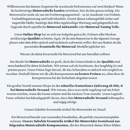
Willkommen bei deinem Experten für maximale Performance auf zwei Rädern! Wenn
du hochwertige
Motorradteile kaufen
möchtest, bist du hier genau richtig. Ein
Motorrad ist mehr als nur ein Fortbewegungsmittel – es ist Ausdruck von Freiheit,
Technikbegeisterung und Individualität. Damit dieses Lebensgefühl sicher und
ungetrübt bleibt, benötigt dein Bike regelmäßige Wartung und gelegentlich ein
Upgrade durch spezifische
Motorrad Anbauteile
oder
Motorrad Tuning Teile
.
Unser
Online Shop
hat es sich zur Aufgabe gemacht, Fahrern aller Marken
erstklassige
Qualität
zu bieten. Egal, ob du eine Reparatur in der eigenen Garage
planst oder dein Bike optisch und technisch aufwerten willst: Bei uns findest du die
passenden
Ersatzteile für Motorrad
-Modelle jeglicher Art.
Warum du deine Ersatzteile für Motorrad bei uns bestellen solltest
Der Markt für
Motorradteile
ist groß, doch die Unterschiede in der
Qualität
sind
entscheidend für deine Sicherheit. Wir setzen auf ein Sortiment, das langlebig ist und
präzise passt. Unser Fokus liegt darauf, dir das Schrauben so einfach wie möglich zu
machen. Deshalb bieten wir dir alle Komponenten
zu besten Preisen
an, ohne dass du
Kompromisse bei der Sicherheit eingehen musst.
Ein großer Vorteil unseres Shops ist der
schneller kostenloser Lieferung ab 100,-€
bei Motorradteile Versand
. Wir wissen, dass man nicht tagelang auf ein Paket
warten möchte, wenn die Sonne scheint und die nächste Tour ansteht. Unser Logistik-
Team arbeitet hochdruckgeprüft daran, dass dein
Motorradteile Versand
reibungslos
und zügig erfolgt.
Unsere Zubehör Ersatzteile Artikel für Motorräder im Detail
Ein Motorrad besteht aus tausenden Einzelteilen, die perfekt zusammenspielen
müssen.
Unsere Zubehör Ersatzteile Artikel für Motorräder bestehend aus
folgenden Motorradteile Komponenten
, die das Herzstück deines Bikes bilden: