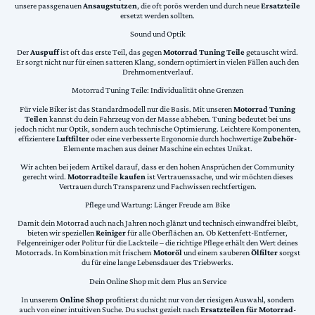
unsere passgenauen
Ansaugstutzen
, die oft porös werden und durch neue
Ersatzteile
ersetzt werden sollten.
Sound und Optik
Der
Auspuff
ist oft das erste Teil, das gegen
Motorrad Tuning Teile
getauscht wird.
Er sorgt nicht nur für einen satteren Klang, sondern optimiert in vielen Fällen auch den
Drehmomentverlauf.
Motorrad Tuning Teile: Individualität ohne Grenzen
Für viele Biker ist das Standardmodell nur die Basis. Mit unseren
Motorrad Tuning
Teilen
kannst du dein Fahrzeug von der Masse abheben. Tuning bedeutet bei uns
jedoch nicht nur Optik, sondern auch technische Optimierung. Leichtere Komponenten,
effizientere
Luftfilter
oder eine verbesserte Ergonomie durch hochwertige
Zubehör
-
Elemente machen aus deiner Maschine ein echtes Unikat.
Wir achten bei jedem Artikel darauf, dass er den hohen Ansprüchen der Community
gerecht wird.
Motorradteile kaufen
ist Vertrauenssache, und wir möchten dieses
Vertrauen durch Transparenz und Fachwissen rechtfertigen.
Pflege und Wartung: Länger Freude am Bike
Damit dein Motorrad auch nach Jahren noch glänzt und technisch einwandfrei bleibt,
bieten wir speziellen
Reiniger
für alle Oberflächen an. Ob Kettenfett-Entferner,
Felgenreiniger oder Politur für die Lackteile – die richtige Pflege erhält den Wert deines
Motorrads. In Kombination mit frischem
Motoröl
und einem sauberen
Ölfilter
sorgst
du für eine lange Lebensdauer des Triebwerks.
Dein Online Shop mit dem Plus an Service
In unserem
Online Shop
profitierst du nicht nur von der riesigen Auswahl, sondern
auch von einer intuitiven Suche. Du suchst gezielt nach
Ersatzteilen für Motorrad
-