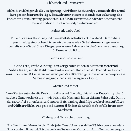
Sicherheit und Bremskraft
Nichts ist wichtiger als die Verzögerung. Wir führen hochwertige
Bremsscheiben
und
dazu passende
Bremsbeläge
, die auch unter extremer thermischer Belastung eine
konstante Bremsleistung garantieren. Ob für die Rennstrecke oder den Stadtverkehr –
bei uns findest du die Sicherheit, die du brauchst.
Fahrwerk und Gabel
Für ein präzises Handling sind die
Gabelstandrohre
entscheidend. Damit diese
geschmeidig eintauchen, bieten wir die passenden
Gabelsimmerringe
sowie
spezialisiertes
Gabelöl
an. Ein gut gewartetes Fahrwerk ist die Grundvoraussetzung
für Kurvenstabilität.
Elektrik und Sichtbarkeit
Kleine Teile, große Wirkung:
Blinker
gehören zu den beliebtesten
Motorrad
Anbauteilen
, um die Optik zu individualisieren. Doch auch die Technik im Inneren
muss stimmen. Mit unseren hochwertigen
Zündkerzen
garantieren wir eine optimale
Verbrennung und einen zuverlässigen Kaltstart.
Antrieb und Motor
Vom
Kettensatz
, der die Kraft aufs Hinterrad überträgt, bis hin zur
Kupplung
, die für
saubere Gangwechsel sorgt – wir liefern die Mechanik hinter deinem Fahrspaß. Damit
der Motor frei atmen kann und sauber läuft, sind regelmäßige Wechsel von
Luftfilter
und
Ölfilter
Pflicht. Das passende
Motoröl
findest du natürlich ebenfalls in unserem
Sortiment.
Kühlung und Gemischaufbereitung
Ein überhitzter Motor ist das Ende jeder Tour. Unsere stabilen
Kühler
bewahren dein
Bike vor dem Hitzetod. Für die perfekte Zufuhr des Kraftstoff-Luft-Gemisches sorgen