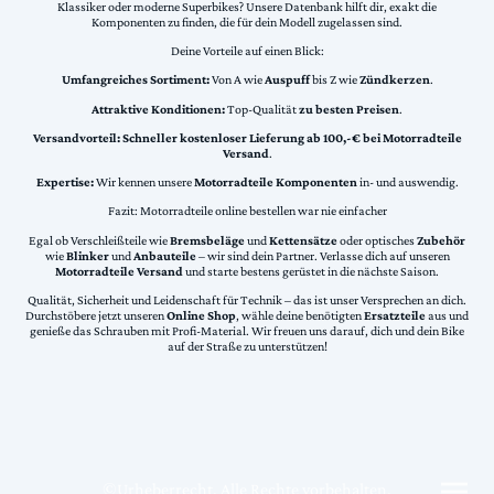
Klassiker oder moderne Superbikes? Unsere Datenbank hilft dir, exakt die
Komponenten zu finden, die für dein Modell zugelassen sind.
Deine Vorteile auf einen Blick:
Umfangreiches Sortiment:
Von A wie
Auspuff
bis Z wie
Zündkerzen
.
Attraktive Konditionen:
Top-Qualität
zu besten Preisen
.
Versandvorteil:
Schneller kostenloser Lieferung ab 100,-€ bei Motorradteile
Versand
.
Expertise:
Wir kennen unsere
Motorradteile Komponenten
in- und auswendig.
Fazit: Motorradteile online bestellen war nie einfacher
Egal ob Verschleißteile wie
Bremsbeläge
und
Kettensätze
oder optisches
Zubehör
wie
Blinker
und
Anbauteile
– wir sind dein Partner. Verlasse dich auf unseren
Motorradteile Versand
und starte bestens gerüstet in die nächste Saison.
Qualität, Sicherheit und Leidenschaft für Technik – das ist unser Versprechen an dich.
Durchstöbere jetzt unseren
Online Shop
, wähle deine benötigten
Ersatzteile
aus und
genieße das Schrauben mit Profi-Material. Wir freuen uns darauf, dich und dein Bike
auf der Straße zu unterstützen!
©Urheberrecht. Alle Rechte vorbehalten.