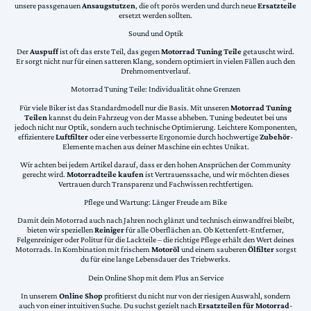
unsere passgenauen
Ansaugstutzen
, die oft porös werden und durch neue
Ersatzteile
ersetzt werden sollten.
Sound und Optik
Der
Auspuff
ist oft das erste Teil, das gegen
Motorrad Tuning Teile
getauscht wird.
Er sorgt nicht nur für einen satteren Klang, sondern optimiert in vielen Fällen auch den
Drehmomentverlauf.
Motorrad Tuning Teile: Individualität ohne Grenzen
Für viele Biker ist das Standardmodell nur die Basis. Mit unseren
Motorrad Tuning
Teilen
kannst du dein Fahrzeug von der Masse abheben. Tuning bedeutet bei uns
jedoch nicht nur Optik, sondern auch technische Optimierung. Leichtere Komponenten,
effizientere
Luftfilter
oder eine verbesserte Ergonomie durch hochwertige
Zubehör
-
Elemente machen aus deiner Maschine ein echtes Unikat.
Wir achten bei jedem Artikel darauf, dass er den hohen Ansprüchen der Community
gerecht wird.
Motorradteile kaufen
ist Vertrauenssache, und wir möchten dieses
Vertrauen durch Transparenz und Fachwissen rechtfertigen.
Pflege und Wartung: Länger Freude am Bike
Damit dein Motorrad auch nach Jahren noch glänzt und technisch einwandfrei bleibt,
bieten wir speziellen
Reiniger
für alle Oberflächen an. Ob Kettenfett-Entferner,
Felgenreiniger oder Politur für die Lackteile – die richtige Pflege erhält den Wert deines
Motorrads. In Kombination mit frischem
Motoröl
und einem sauberen
Ölfilter
sorgst
du für eine lange Lebensdauer des Triebwerks.
Dein Online Shop mit dem Plus an Service
In unserem
Online Shop
profitierst du nicht nur von der riesigen Auswahl, sondern
auch von einer intuitiven Suche. Du suchst gezielt nach
Ersatzteilen für Motorrad
-