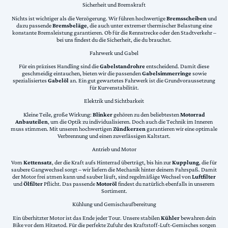
Sicherheit und Bremskraft
Nichts ist wichtiger als die Verzögerung. Wir führen hochwertige
Bremsscheiben
und
dazu passende
Bremsbeläge
, die auch unter extremer thermischer Belastung eine
konstante Bremsleistung garantieren. Ob für die Rennstrecke oder den Stadtverkehr –
bei uns findest du die Sicherheit, die du brauchst.
Fahrwerk und Gabel
Für ein präzises Handling sind die
Gabelstandrohre
entscheidend. Damit diese
geschmeidig eintauchen, bieten wir die passenden
Gabelsimmerringe
sowie
spezialisiertes
Gabelöl
an. Ein gut gewartetes Fahrwerk ist die Grundvoraussetzung
für Kurvenstabilität.
Elektrik und Sichtbarkeit
Kleine Teile, große Wirkung:
Blinker
gehören zu den beliebtesten
Motorrad
Anbauteilen
, um die Optik zu individualisieren. Doch auch die Technik im Inneren
muss stimmen. Mit unseren hochwertigen
Zündkerzen
garantieren wir eine optimale
Verbrennung und einen zuverlässigen Kaltstart.
Antrieb und Motor
Vom
Kettensatz
, der die Kraft aufs Hinterrad überträgt, bis hin zur
Kupplung
, die für
saubere Gangwechsel sorgt – wir liefern die Mechanik hinter deinem Fahrspaß. Damit
der Motor frei atmen kann und sauber läuft, sind regelmäßige Wechsel von
Luftfilter
und
Ölfilter
Pflicht. Das passende
Motoröl
findest du natürlich ebenfalls in unserem
Sortiment.
Kühlung und Gemischaufbereitung
Ein überhitzter Motor ist das Ende jeder Tour. Unsere stabilen
Kühler
bewahren dein
Bike vor dem Hitzetod. Für die perfekte Zufuhr des Kraftstoff-Luft-Gemisches sorgen