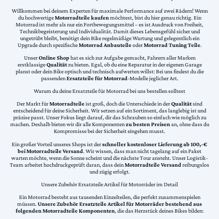
Willkommen bei deinem Experten für maximale Performance auf zwei Rädern! Wenn
du hochwertige
Motorradteile kaufen
möchtest, bist du hier genau richtig. Ein
Motorrad ist mehr als nur ein Fortbewegungsmittel – es ist Ausdruck von Freiheit,
Technikbegeisterung und Individualität. Damit dieses Lebensgefühl sicher und
ungetrübt bleibt, benötigt dein Bike regelmäßige Wartung und gelegentlich ein
Upgrade durch spezifische
Motorrad Anbauteile
oder
Motorrad Tuning Teile
.
Unser
Online Shop
hat es sich zur Aufgabe gemacht, Fahrern aller Marken
erstklassige
Qualität
zu bieten. Egal, ob du eine Reparatur in der eigenen Garage
planst oder dein Bike optisch und technisch aufwerten willst: Bei uns findest du die
passenden
Ersatzteile für Motorrad
-Modelle jeglicher Art.
Warum du deine Ersatzteile für Motorrad bei uns bestellen solltest
Der Markt für
Motorradteile
ist groß, doch die Unterschiede in der
Qualität
sind
entscheidend für deine Sicherheit. Wir setzen auf ein Sortiment, das langlebig ist und
präzise passt. Unser Fokus liegt darauf, dir das Schrauben so einfach wie möglich zu
machen. Deshalb bieten wir dir alle Komponenten
zu besten Preisen
an, ohne dass du
Kompromisse bei der Sicherheit eingehen musst.
Ein großer Vorteil unseres Shops ist der
schneller kostenloser Lieferung ab 100,-€
bei Motorradteile Versand
. Wir wissen, dass man nicht tagelang auf ein Paket
warten möchte, wenn die Sonne scheint und die nächste Tour ansteht. Unser Logistik-
Team arbeitet hochdruckgeprüft daran, dass dein
Motorradteile Versand
reibungslos
und zügig erfolgt.
Unsere Zubehör Ersatzteile Artikel für Motorräder im Detail
Ein Motorrad besteht aus tausenden Einzelteilen, die perfekt zusammenspielen
müssen.
Unsere Zubehör Ersatzteile Artikel für Motorräder bestehend aus
folgenden Motorradteile Komponenten
, die das Herzstück deines Bikes bilden: