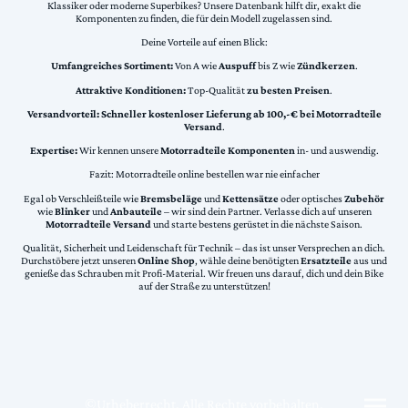
Klassiker oder moderne Superbikes? Unsere Datenbank hilft dir, exakt die
Komponenten zu finden, die für dein Modell zugelassen sind.
Deine Vorteile auf einen Blick:
Umfangreiches Sortiment:
Von A wie
Auspuff
bis Z wie
Zündkerzen
.
Attraktive Konditionen:
Top-Qualität
zu besten Preisen
.
Versandvorteil:
Schneller kostenloser Lieferung ab 100,-€ bei Motorradteile
Versand
.
Expertise:
Wir kennen unsere
Motorradteile Komponenten
in- und auswendig.
Fazit: Motorradteile online bestellen war nie einfacher
Egal ob Verschleißteile wie
Bremsbeläge
und
Kettensätze
oder optisches
Zubehör
wie
Blinker
und
Anbauteile
– wir sind dein Partner. Verlasse dich auf unseren
Motorradteile Versand
und starte bestens gerüstet in die nächste Saison.
Qualität, Sicherheit und Leidenschaft für Technik – das ist unser Versprechen an dich.
Durchstöbere jetzt unseren
Online Shop
, wähle deine benötigten
Ersatzteile
aus und
genieße das Schrauben mit Profi-Material. Wir freuen uns darauf, dich und dein Bike
auf der Straße zu unterstützen!
©Urheberrecht. Alle Rechte vorbehalten.