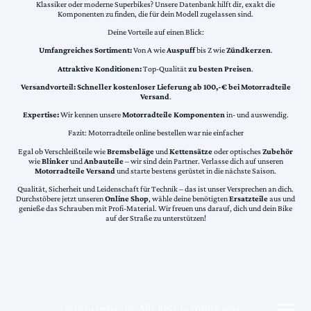
Klassiker oder moderne Superbikes? Unsere Datenbank hilft dir, exakt die
Komponenten zu finden, die für dein Modell zugelassen sind.
Deine Vorteile auf einen Blick:
Umfangreiches Sortiment:
Von A wie
Auspuff
bis Z wie
Zündkerzen
.
Attraktive Konditionen:
Top-Qualität
zu besten Preisen
.
Versandvorteil:
Schneller kostenloser Lieferung ab 100,-€ bei Motorradteile
Versand
.
Expertise:
Wir kennen unsere
Motorradteile Komponenten
in- und auswendig.
Fazit: Motorradteile online bestellen war nie einfacher
Egal ob Verschleißteile wie
Bremsbeläge
und
Kettensätze
oder optisches
Zubehör
wie
Blinker
und
Anbauteile
– wir sind dein Partner. Verlasse dich auf unseren
Motorradteile Versand
und starte bestens gerüstet in die nächste Saison.
Qualität, Sicherheit und Leidenschaft für Technik – das ist unser Versprechen an dich.
Durchstöbere jetzt unseren
Online Shop
, wähle deine benötigten
Ersatzteile
aus und
genieße das Schrauben mit Profi-Material. Wir freuen uns darauf, dich und dein Bike
auf der Straße zu unterstützen!
©Urheberrecht. Alle Rechte vorbehalten.