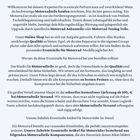
Willkommen bei deinem Experten für maximale Performance auf zwei Rädern! Wenn
du hochwertige
Motorradteile kaufen
möchtest, bist du hier genau richtig. Ein
Motorrad ist mehr als nur ein Fortbewegungsmittel – es ist Ausdruck von Freiheit,
Technikbegeisterung und Individualität. Damit dieses Lebensgefühl sicher und
ungetrübt bleibt, benötigt dein Bike regelmäßige Wartung und gelegentlich ein
Upgrade durch spezifische
Motorrad Anbauteile
oder
Motorrad Tuning Teile
.
Unser
Online Shop
hat es sich zur Aufgabe gemacht, Fahrern aller Marken
erstklassige
Qualität
zu bieten. Egal, ob du eine Reparatur in der eigenen Garage
planst oder dein Bike optisch und technisch aufwerten willst: Bei uns findest du die
passenden
Ersatzteile für Motorrad
-Modelle jeglicher Art.
Warum du deine Ersatzteile für Motorrad bei uns bestellen solltest
Der Markt für
Motorradteile
ist groß, doch die Unterschiede in der
Qualität
sind
entscheidend für deine Sicherheit. Wir setzen auf ein Sortiment, das langlebig ist und
präzise passt. Unser Fokus liegt darauf, dir das Schrauben so einfach wie möglich zu
machen. Deshalb bieten wir dir alle Komponenten
zu besten Preisen
an, ohne dass du
Kompromisse bei der Sicherheit eingehen musst.
Ein großer Vorteil unseres Shops ist der
schneller kostenloser Lieferung ab 100,-€
bei Motorradteile Versand
. Wir wissen, dass man nicht tagelang auf ein Paket
warten möchte, wenn die Sonne scheint und die nächste Tour ansteht. Unser Logistik-
Team arbeitet hochdruckgeprüft daran, dass dein
Motorradteile Versand
reibungslos
und zügig erfolgt.
Unsere Zubehör Ersatzteile Artikel für Motorräder im Detail
Ein Motorrad besteht aus tausenden Einzelteilen, die perfekt zusammenspielen
müssen.
Unsere Zubehör Ersatzteile Artikel für Motorräder bestehend aus
folgenden Motorradteile Komponenten
, die das Herzstück deines Bikes bilden: