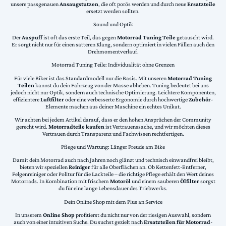
unsere passgenauen
Ansaugstutzen
, die oft porös werden und durch neue
Ersatzteile
ersetzt werden sollten.
Sound und Optik
Der
Auspuff
ist oft das erste Teil, das gegen
Motorrad Tuning Teile
getauscht wird.
Er sorgt nicht nur für einen satteren Klang, sondern optimiert in vielen Fällen auch den
Drehmomentverlauf.
Motorrad Tuning Teile: Individualität ohne Grenzen
Für viele Biker ist das Standardmodell nur die Basis. Mit unseren
Motorrad Tuning
Teilen
kannst du dein Fahrzeug von der Masse abheben. Tuning bedeutet bei uns
jedoch nicht nur Optik, sondern auch technische Optimierung. Leichtere Komponenten,
effizientere
Luftfilter
oder eine verbesserte Ergonomie durch hochwertige
Zubehör
-
Elemente machen aus deiner Maschine ein echtes Unikat.
Wir achten bei jedem Artikel darauf, dass er den hohen Ansprüchen der Community
gerecht wird.
Motorradteile kaufen
ist Vertrauenssache, und wir möchten dieses
Vertrauen durch Transparenz und Fachwissen rechtfertigen.
Pflege und Wartung: Länger Freude am Bike
Damit dein Motorrad auch nach Jahren noch glänzt und technisch einwandfrei bleibt,
bieten wir speziellen
Reiniger
für alle Oberflächen an. Ob Kettenfett-Entferner,
Felgenreiniger oder Politur für die Lackteile – die richtige Pflege erhält den Wert deines
Motorrads. In Kombination mit frischem
Motoröl
und einem sauberen
Ölfilter
sorgst
du für eine lange Lebensdauer des Triebwerks.
Dein Online Shop mit dem Plus an Service
In unserem
Online Shop
profitierst du nicht nur von der riesigen Auswahl, sondern
auch von einer intuitiven Suche. Du suchst gezielt nach
Ersatzteilen für Motorrad
-