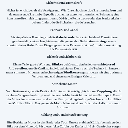
Sicherheit und Bremskraft
Nichts ist wichtiger als die Verzögerung. Wir führen hochwertige
Bremsscheiben
und
dazu passende
Bremsbeläge
, die auch unter extremer thermischer Belastung eine
konstante Bremsleistung garantieren. Ob für die Rennstrecke oder den Stadtverkehr –
bei uns findest du die Sicherheit, die du brauchst.
Fahrwerk und Gabel
Für ein präzises Handling sind die
Gabelstandrohre
entscheidend. Damit diese
geschmeidig eintauchen, bieten wir die passenden
Gabelsimmerringe
sowie
spezialisiertes
Gabelöl
an. Ein gut gewartetes Fahrwerk ist die Grundvoraussetzung
für Kurvenstabilität.
Elektrik und Sichtbarkeit
Kleine Teile, große Wirkung:
Blinker
gehören zu den beliebtesten
Motorrad
Anbauteilen
, um die Optik zu individualisieren. Doch auch die Technik im Inneren
muss stimmen. Mit unseren hochwertigen
Zündkerzen
garantieren wir eine optimale
Verbrennung und einen zuverlässigen Kaltstart.
Antrieb und Motor
Vom
Kettensatz
, der die Kraft aufs Hinterrad überträgt, bis hin zur
Kupplung
, die für
saubere Gangwechsel sorgt – wir liefern die Mechanik hinter deinem Fahrspaß. Damit
der Motor frei atmen kann und sauber läuft, sind regelmäßige Wechsel von
Luftfilter
und
Ölfilter
Pflicht. Das passende
Motoröl
findest du natürlich ebenfalls in unserem
Sortiment.
Kühlung und Gemischaufbereitung
Ein überhitzter Motor ist das Ende jeder Tour. Unsere stabilen
Kühler
bewahren dein
Bike vor dem Hitzetod. Für die perfekte Zufuhr des Kraftstoff-Luft-Gemisches sorgen