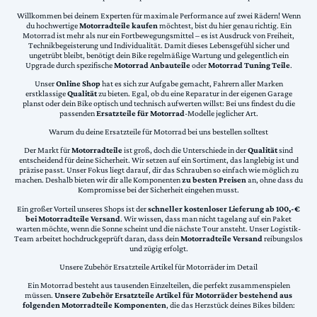
Willkommen bei deinem Experten für maximale Performance auf zwei Rädern! Wenn
du hochwertige
Motorradteile kaufen
möchtest, bist du hier genau richtig. Ein
Motorrad ist mehr als nur ein Fortbewegungsmittel – es ist Ausdruck von Freiheit,
Technikbegeisterung und Individualität. Damit dieses Lebensgefühl sicher und
ungetrübt bleibt, benötigt dein Bike regelmäßige Wartung und gelegentlich ein
Upgrade durch spezifische
Motorrad Anbauteile
oder
Motorrad Tuning Teile
.
Unser
Online Shop
hat es sich zur Aufgabe gemacht, Fahrern aller Marken
erstklassige
Qualität
zu bieten. Egal, ob du eine Reparatur in der eigenen Garage
planst oder dein Bike optisch und technisch aufwerten willst: Bei uns findest du die
passenden
Ersatzteile für Motorrad
-Modelle jeglicher Art.
Warum du deine Ersatzteile für Motorrad bei uns bestellen solltest
Der Markt für
Motorradteile
ist groß, doch die Unterschiede in der
Qualität
sind
entscheidend für deine Sicherheit. Wir setzen auf ein Sortiment, das langlebig ist und
präzise passt. Unser Fokus liegt darauf, dir das Schrauben so einfach wie möglich zu
machen. Deshalb bieten wir dir alle Komponenten
zu besten Preisen
an, ohne dass du
Kompromisse bei der Sicherheit eingehen musst.
Ein großer Vorteil unseres Shops ist der
schneller kostenloser Lieferung ab 100,-€
bei Motorradteile Versand
. Wir wissen, dass man nicht tagelang auf ein Paket
warten möchte, wenn die Sonne scheint und die nächste Tour ansteht. Unser Logistik-
Team arbeitet hochdruckgeprüft daran, dass dein
Motorradteile Versand
reibungslos
und zügig erfolgt.
Unsere Zubehör Ersatzteile Artikel für Motorräder im Detail
Ein Motorrad besteht aus tausenden Einzelteilen, die perfekt zusammenspielen
müssen.
Unsere Zubehör Ersatzteile Artikel für Motorräder bestehend aus
folgenden Motorradteile Komponenten
, die das Herzstück deines Bikes bilden: