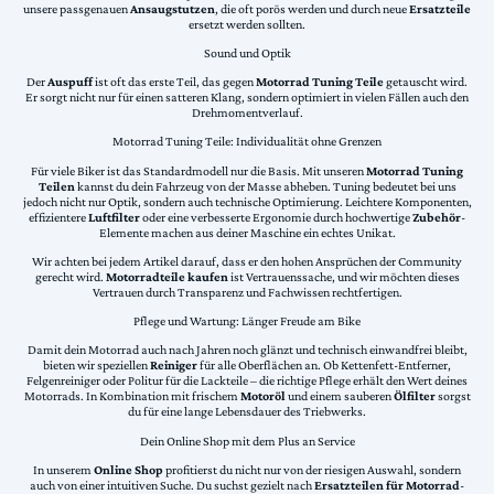
unsere passgenauen
Ansaugstutzen
, die oft porös werden und durch neue
Ersatzteile
ersetzt werden sollten.
Sound und Optik
Der
Auspuff
ist oft das erste Teil, das gegen
Motorrad Tuning Teile
getauscht wird.
Er sorgt nicht nur für einen satteren Klang, sondern optimiert in vielen Fällen auch den
Drehmomentverlauf.
Motorrad Tuning Teile: Individualität ohne Grenzen
Für viele Biker ist das Standardmodell nur die Basis. Mit unseren
Motorrad Tuning
Teilen
kannst du dein Fahrzeug von der Masse abheben. Tuning bedeutet bei uns
jedoch nicht nur Optik, sondern auch technische Optimierung. Leichtere Komponenten,
effizientere
Luftfilter
oder eine verbesserte Ergonomie durch hochwertige
Zubehör
-
Elemente machen aus deiner Maschine ein echtes Unikat.
Wir achten bei jedem Artikel darauf, dass er den hohen Ansprüchen der Community
gerecht wird.
Motorradteile kaufen
ist Vertrauenssache, und wir möchten dieses
Vertrauen durch Transparenz und Fachwissen rechtfertigen.
Pflege und Wartung: Länger Freude am Bike
Damit dein Motorrad auch nach Jahren noch glänzt und technisch einwandfrei bleibt,
bieten wir speziellen
Reiniger
für alle Oberflächen an. Ob Kettenfett-Entferner,
Felgenreiniger oder Politur für die Lackteile – die richtige Pflege erhält den Wert deines
Motorrads. In Kombination mit frischem
Motoröl
und einem sauberen
Ölfilter
sorgst
du für eine lange Lebensdauer des Triebwerks.
Dein Online Shop mit dem Plus an Service
In unserem
Online Shop
profitierst du nicht nur von der riesigen Auswahl, sondern
auch von einer intuitiven Suche. Du suchst gezielt nach
Ersatzteilen für Motorrad
-