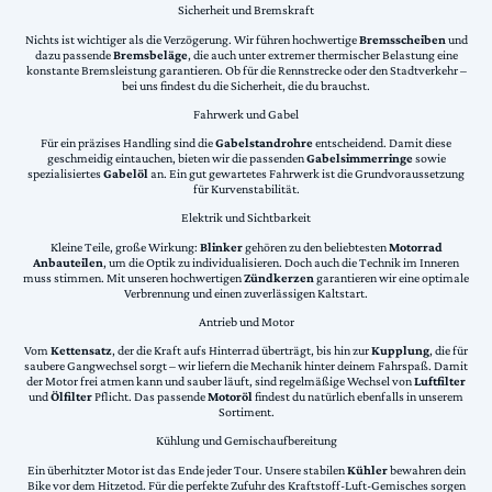
Sicherheit und Bremskraft
Nichts ist wichtiger als die Verzögerung. Wir führen hochwertige
Bremsscheiben
und
dazu passende
Bremsbeläge
, die auch unter extremer thermischer Belastung eine
konstante Bremsleistung garantieren. Ob für die Rennstrecke oder den Stadtverkehr –
bei uns findest du die Sicherheit, die du brauchst.
Fahrwerk und Gabel
Für ein präzises Handling sind die
Gabelstandrohre
entscheidend. Damit diese
geschmeidig eintauchen, bieten wir die passenden
Gabelsimmerringe
sowie
spezialisiertes
Gabelöl
an. Ein gut gewartetes Fahrwerk ist die Grundvoraussetzung
für Kurvenstabilität.
Elektrik und Sichtbarkeit
Kleine Teile, große Wirkung:
Blinker
gehören zu den beliebtesten
Motorrad
Anbauteilen
, um die Optik zu individualisieren. Doch auch die Technik im Inneren
muss stimmen. Mit unseren hochwertigen
Zündkerzen
garantieren wir eine optimale
Verbrennung und einen zuverlässigen Kaltstart.
Antrieb und Motor
Vom
Kettensatz
, der die Kraft aufs Hinterrad überträgt, bis hin zur
Kupplung
, die für
saubere Gangwechsel sorgt – wir liefern die Mechanik hinter deinem Fahrspaß. Damit
der Motor frei atmen kann und sauber läuft, sind regelmäßige Wechsel von
Luftfilter
und
Ölfilter
Pflicht. Das passende
Motoröl
findest du natürlich ebenfalls in unserem
Sortiment.
Kühlung und Gemischaufbereitung
Ein überhitzter Motor ist das Ende jeder Tour. Unsere stabilen
Kühler
bewahren dein
Bike vor dem Hitzetod. Für die perfekte Zufuhr des Kraftstoff-Luft-Gemisches sorgen