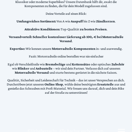
Klassiker oder moderne Superbikes? Unsere Datenbank hilft dir, exakt die
Komponenten zu finden, die für dein Modell zugelassen sind.
Deine Vorteile auf einen Blick:
Umfangreiches Sortiment:
Von A wie
Auspuff
bis Z wie
Zündkerzen
.
Attraktive Konditionen:
Top-Qualität
zu besten Preisen
.
Versandvorteil:
Schneller kostenloser Lieferung ab 100,-€ bei Motorradteile
Versand
.
Expertise:
Wir kennen unsere
Motorradteile Komponenten
in- und auswendig.
Fazit: Motorradteile online bestellen war nie einfacher
Egal ob Verschleißteile wie
Bremsbeläge
und
Kettensätze
oder optisches
Zubehör
wie
Blinker
und
Anbauteile
– wir sind dein Partner. Verlasse dich auf unseren
Motorradteile Versand
und starte bestens gerüstet in die nächste Saison.
Qualität, Sicherheit und Leidenschaft für Technik – das ist unser Versprechen an dich.
Durchstöbere jetzt unseren
Online Shop
, wähle deine benötigten
Ersatzteile
aus und
genieße das Schrauben mit Profi-Material. Wir freuen uns darauf, dich und dein Bike
auf der Straße zu unterstützen!
©Urheberrecht. Alle Rechte vorbehalten.