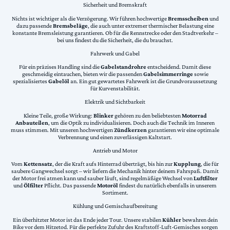
Sicherheit und Bremskraft
Nichts ist wichtiger als die Verzögerung. Wir führen hochwertige
Bremsscheiben
und
dazu passende
Bremsbeläge
, die auch unter extremer thermischer Belastung eine
konstante Bremsleistung garantieren. Ob für die Rennstrecke oder den Stadtverkehr –
bei uns findest du die Sicherheit, die du brauchst.
Fahrwerk und Gabel
Für ein präzises Handling sind die
Gabelstandrohre
entscheidend. Damit diese
geschmeidig eintauchen, bieten wir die passenden
Gabelsimmerringe
sowie
spezialisiertes
Gabelöl
an. Ein gut gewartetes Fahrwerk ist die Grundvoraussetzung
für Kurvenstabilität.
Elektrik und Sichtbarkeit
Kleine Teile, große Wirkung:
Blinker
gehören zu den beliebtesten
Motorrad
Anbauteilen
, um die Optik zu individualisieren. Doch auch die Technik im Inneren
muss stimmen. Mit unseren hochwertigen
Zündkerzen
garantieren wir eine optimale
Verbrennung und einen zuverlässigen Kaltstart.
Antrieb und Motor
Vom
Kettensatz
, der die Kraft aufs Hinterrad überträgt, bis hin zur
Kupplung
, die für
saubere Gangwechsel sorgt – wir liefern die Mechanik hinter deinem Fahrspaß. Damit
der Motor frei atmen kann und sauber läuft, sind regelmäßige Wechsel von
Luftfilter
und
Ölfilter
Pflicht. Das passende
Motoröl
findest du natürlich ebenfalls in unserem
Sortiment.
Kühlung und Gemischaufbereitung
Ein überhitzter Motor ist das Ende jeder Tour. Unsere stabilen
Kühler
bewahren dein
Bike vor dem Hitzetod. Für die perfekte Zufuhr des Kraftstoff-Luft-Gemisches sorgen