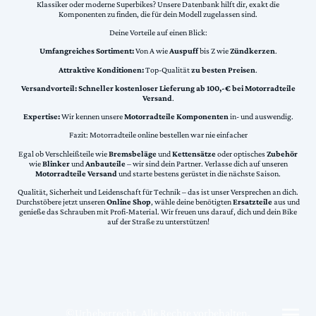
Klassiker oder moderne Superbikes? Unsere Datenbank hilft dir, exakt die
Komponenten zu finden, die für dein Modell zugelassen sind.
Deine Vorteile auf einen Blick:
Umfangreiches Sortiment:
Von A wie
Auspuff
bis Z wie
Zündkerzen
.
Attraktive Konditionen:
Top-Qualität
zu besten Preisen
.
Versandvorteil:
Schneller kostenloser Lieferung ab 100,-€ bei Motorradteile
Versand
.
Expertise:
Wir kennen unsere
Motorradteile Komponenten
in- und auswendig.
Fazit: Motorradteile online bestellen war nie einfacher
Egal ob Verschleißteile wie
Bremsbeläge
und
Kettensätze
oder optisches
Zubehör
wie
Blinker
und
Anbauteile
– wir sind dein Partner. Verlasse dich auf unseren
Motorradteile Versand
und starte bestens gerüstet in die nächste Saison.
Qualität, Sicherheit und Leidenschaft für Technik – das ist unser Versprechen an dich.
Durchstöbere jetzt unseren
Online Shop
, wähle deine benötigten
Ersatzteile
aus und
genieße das Schrauben mit Profi-Material. Wir freuen uns darauf, dich und dein Bike
auf der Straße zu unterstützen!
©Urheberrecht. Alle Rechte vorbehalten.