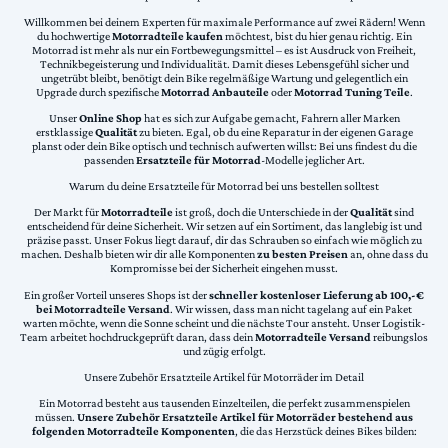
Willkommen bei deinem Experten für maximale Performance auf zwei Rädern! Wenn
du hochwertige
Motorradteile kaufen
möchtest, bist du hier genau richtig. Ein
Motorrad ist mehr als nur ein Fortbewegungsmittel – es ist Ausdruck von Freiheit,
Technikbegeisterung und Individualität. Damit dieses Lebensgefühl sicher und
ungetrübt bleibt, benötigt dein Bike regelmäßige Wartung und gelegentlich ein
Upgrade durch spezifische
Motorrad Anbauteile
oder
Motorrad Tuning Teile
.
Unser
Online Shop
hat es sich zur Aufgabe gemacht, Fahrern aller Marken
erstklassige
Qualität
zu bieten. Egal, ob du eine Reparatur in der eigenen Garage
planst oder dein Bike optisch und technisch aufwerten willst: Bei uns findest du die
passenden
Ersatzteile für Motorrad
-Modelle jeglicher Art.
Warum du deine Ersatzteile für Motorrad bei uns bestellen solltest
Der Markt für
Motorradteile
ist groß, doch die Unterschiede in der
Qualität
sind
entscheidend für deine Sicherheit. Wir setzen auf ein Sortiment, das langlebig ist und
präzise passt. Unser Fokus liegt darauf, dir das Schrauben so einfach wie möglich zu
machen. Deshalb bieten wir dir alle Komponenten
zu besten Preisen
an, ohne dass du
Kompromisse bei der Sicherheit eingehen musst.
Ein großer Vorteil unseres Shops ist der
schneller kostenloser Lieferung ab 100,-€
bei Motorradteile Versand
. Wir wissen, dass man nicht tagelang auf ein Paket
warten möchte, wenn die Sonne scheint und die nächste Tour ansteht. Unser Logistik-
Team arbeitet hochdruckgeprüft daran, dass dein
Motorradteile Versand
reibungslos
und zügig erfolgt.
Unsere Zubehör Ersatzteile Artikel für Motorräder im Detail
Ein Motorrad besteht aus tausenden Einzelteilen, die perfekt zusammenspielen
müssen.
Unsere Zubehör Ersatzteile Artikel für Motorräder bestehend aus
folgenden Motorradteile Komponenten
, die das Herzstück deines Bikes bilden: