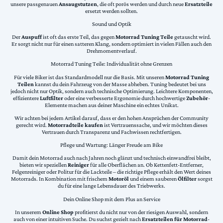
unsere passgenauen
Ansaugstutzen
, die oft porös werden und durch neue
Ersatzteile
ersetzt werden sollten.
Sound und Optik
Der
Auspuff
ist oft das erste Teil, das gegen
Motorrad Tuning Teile
getauscht wird.
Er sorgt nicht nur für einen satteren Klang, sondern optimiert in vielen Fällen auch den
Drehmomentverlauf.
Motorrad Tuning Teile: Individualität ohne Grenzen
Für viele Biker ist das Standardmodell nur die Basis. Mit unseren
Motorrad Tuning
Teilen
kannst du dein Fahrzeug von der Masse abheben. Tuning bedeutet bei uns
jedoch nicht nur Optik, sondern auch technische Optimierung. Leichtere Komponenten,
effizientere
Luftfilter
oder eine verbesserte Ergonomie durch hochwertige
Zubehör
-
Elemente machen aus deiner Maschine ein echtes Unikat.
Wir achten bei jedem Artikel darauf, dass er den hohen Ansprüchen der Community
gerecht wird.
Motorradteile kaufen
ist Vertrauenssache, und wir möchten dieses
Vertrauen durch Transparenz und Fachwissen rechtfertigen.
Pflege und Wartung: Länger Freude am Bike
Damit dein Motorrad auch nach Jahren noch glänzt und technisch einwandfrei bleibt,
bieten wir speziellen
Reiniger
für alle Oberflächen an. Ob Kettenfett-Entferner,
Felgenreiniger oder Politur für die Lackteile – die richtige Pflege erhält den Wert deines
Motorrads. In Kombination mit frischem
Motoröl
und einem sauberen
Ölfilter
sorgst
du für eine lange Lebensdauer des Triebwerks.
Dein Online Shop mit dem Plus an Service
In unserem
Online Shop
profitierst du nicht nur von der riesigen Auswahl, sondern
auch von einer intuitiven Suche. Du suchst gezielt nach
Ersatzteilen für Motorrad
-