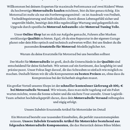
Willkommen bei deinem Experten für maximale Performance auf zwei Rädern! Wenn
du hochwertige
Motorradteile kaufen
möchtest, bist du hier genau richtig. Ein
Motorrad ist mehr als nur ein Fortbewegungsmittel – es ist Ausdruck von Freiheit,
Technikbegeisterung und Individualität. Damit dieses Lebensgefühl sicher und
ungetrübt bleibt, benötigt dein Bike regelmäßige Wartung und gelegentlich ein
Upgrade durch spezifische
Motorrad Anbauteile
oder
Motorrad Tuning Teile
.
Unser
Online Shop
hat es sich zur Aufgabe gemacht, Fahrern aller Marken
erstklassige
Qualität
zu bieten. Egal, ob du eine Reparatur in der eigenen Garage
planst oder dein Bike optisch und technisch aufwerten willst: Bei uns findest du die
passenden
Ersatzteile für Motorrad
-Modelle jeglicher Art.
Warum du deine Ersatzteile für Motorrad bei uns bestellen solltest
Der Markt für
Motorradteile
ist groß, doch die Unterschiede in der
Qualität
sind
entscheidend für deine Sicherheit. Wir setzen auf ein Sortiment, das langlebig ist und
präzise passt. Unser Fokus liegt darauf, dir das Schrauben so einfach wie möglich zu
machen. Deshalb bieten wir dir alle Komponenten
zu besten Preisen
an, ohne dass du
Kompromisse bei der Sicherheit eingehen musst.
Ein großer Vorteil unseres Shops ist der
schneller kostenloser Lieferung ab 100,-€
bei Motorradteile Versand
. Wir wissen, dass man nicht tagelang auf ein Paket
warten möchte, wenn die Sonne scheint und die nächste Tour ansteht. Unser Logistik-
Team arbeitet hochdruckgeprüft daran, dass dein
Motorradteile Versand
reibungslos
und zügig erfolgt.
Unsere Zubehör Ersatzteile Artikel für Motorräder im Detail
Ein Motorrad besteht aus tausenden Einzelteilen, die perfekt zusammenspielen
müssen.
Unsere Zubehör Ersatzteile Artikel für Motorräder bestehend aus
folgenden Motorradteile Komponenten
, die das Herzstück deines Bikes bilden: