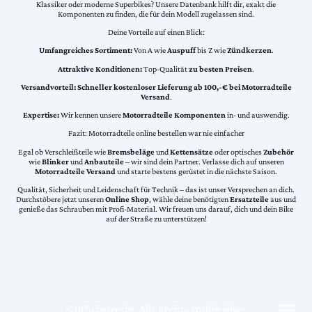
Klassiker oder moderne Superbikes? Unsere Datenbank hilft dir, exakt die
Komponenten zu finden, die für dein Modell zugelassen sind.
Deine Vorteile auf einen Blick:
Umfangreiches Sortiment:
Von A wie
Auspuff
bis Z wie
Zündkerzen
.
Attraktive Konditionen:
Top-Qualität
zu besten Preisen
.
Versandvorteil:
Schneller kostenloser Lieferung ab 100,-€ bei Motorradteile
Versand
.
Expertise:
Wir kennen unsere
Motorradteile Komponenten
in- und auswendig.
Fazit: Motorradteile online bestellen war nie einfacher
Egal ob Verschleißteile wie
Bremsbeläge
und
Kettensätze
oder optisches
Zubehör
wie
Blinker
und
Anbauteile
– wir sind dein Partner. Verlasse dich auf unseren
Motorradteile Versand
und starte bestens gerüstet in die nächste Saison.
Qualität, Sicherheit und Leidenschaft für Technik – das ist unser Versprechen an dich.
Durchstöbere jetzt unseren
Online Shop
, wähle deine benötigten
Ersatzteile
aus und
genieße das Schrauben mit Profi-Material. Wir freuen uns darauf, dich und dein Bike
auf der Straße zu unterstützen!
©Urheberrecht. Alle Rechte vorbehalten.