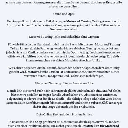
unsere passgenauen
Ansaugstutzen
, die oft porös werden und durch neue
Ersatzteile
ersetzt werden sollten.
Sound und Optik
Der
Auspuff
ist oft das erste Teil, das gegen
Motorrad Tuning Teile
getauscht wird.
Er sorgt nicht nur für einen satteren Klang, sondern optimiert in vielen Fällen auch den
Drehmomentverlauf.
Motorrad Tuning Teile: Individualität ohne Grenzen
Für viele Biker ist das Standardmodell nur die Basis. Mit unseren
Motorrad Tuning
Teilen
kannst du dein Fahrzeug von der Masse abheben. Tuning bedeutet bei uns
jedoch nicht nur Optik, sondern auch technische Optimierung. Leichtere Komponenten,
effizientere
Luftfilter
oder eine verbesserte Ergonomie durch hochwertige
Zubehör
-
Elemente machen aus deiner Maschine ein echtes Unikat.
Wir achten bei jedem Artikel darauf, dass er den hohen Ansprüchen der Community
gerecht wird.
Motorradteile kaufen
ist Vertrauenssache, und wir möchten dieses
Vertrauen durch Transparenz und Fachwissen rechtfertigen.
Pflege und Wartung: Länger Freude am Bike
Damit dein Motorrad auch nach Jahren noch glänzt und technisch einwandfrei bleibt,
bieten wir speziellen
Reiniger
für alle Oberflächen an. Ob Kettenfett-Entferner,
Felgenreiniger oder Politur für die Lackteile – die richtige Pflege erhält den Wert deines
Motorrads. In Kombination mit frischem
Motoröl
und einem sauberen
Ölfilter
sorgst
du für eine lange Lebensdauer des Triebwerks.
Dein Online Shop mit dem Plus an Service
In unserem
Online Shop
profitierst du nicht nur von der riesigen Auswahl, sondern
auch von einer intuitiven Suche. Du suchst gezielt nach
Ersatzteilen für Motorrad
-