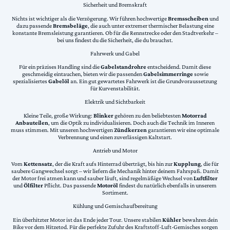
Sicherheit und Bremskraft
Nichts ist wichtiger als die Verzögerung. Wir führen hochwertige
Bremsscheiben
und
dazu passende
Bremsbeläge
, die auch unter extremer thermischer Belastung eine
konstante Bremsleistung garantieren. Ob für die Rennstrecke oder den Stadtverkehr –
bei uns findest du die Sicherheit, die du brauchst.
Fahrwerk und Gabel
Für ein präzises Handling sind die
Gabelstandrohre
entscheidend. Damit diese
geschmeidig eintauchen, bieten wir die passenden
Gabelsimmerringe
sowie
spezialisiertes
Gabelöl
an. Ein gut gewartetes Fahrwerk ist die Grundvoraussetzung
für Kurvenstabilität.
Elektrik und Sichtbarkeit
Kleine Teile, große Wirkung:
Blinker
gehören zu den beliebtesten
Motorrad
Anbauteilen
, um die Optik zu individualisieren. Doch auch die Technik im Inneren
muss stimmen. Mit unseren hochwertigen
Zündkerzen
garantieren wir eine optimale
Verbrennung und einen zuverlässigen Kaltstart.
Antrieb und Motor
Vom
Kettensatz
, der die Kraft aufs Hinterrad überträgt, bis hin zur
Kupplung
, die für
saubere Gangwechsel sorgt – wir liefern die Mechanik hinter deinem Fahrspaß. Damit
der Motor frei atmen kann und sauber läuft, sind regelmäßige Wechsel von
Luftfilter
und
Ölfilter
Pflicht. Das passende
Motoröl
findest du natürlich ebenfalls in unserem
Sortiment.
Kühlung und Gemischaufbereitung
Ein überhitzter Motor ist das Ende jeder Tour. Unsere stabilen
Kühler
bewahren dein
Bike vor dem Hitzetod. Für die perfekte Zufuhr des Kraftstoff-Luft-Gemisches sorgen