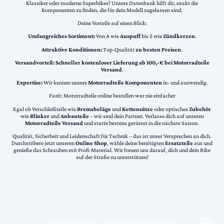
Klassiker oder moderne Superbikes? Unsere Datenbank hilft dir, exakt die
Komponenten zu finden, die für dein Modell zugelassen sind.
Deine Vorteile auf einen Blick:
Umfangreiches Sortiment:
Von A wie
Auspuff
bis Z wie
Zündkerzen
.
Attraktive Konditionen:
Top-Qualität
zu besten Preisen
.
Versandvorteil:
Schneller kostenloser Lieferung ab 100,-€ bei Motorradteile
Versand
.
Expertise:
Wir kennen unsere
Motorradteile Komponenten
in- und auswendig.
Fazit: Motorradteile online bestellen war nie einfacher
Egal ob Verschleißteile wie
Bremsbeläge
und
Kettensätze
oder optisches
Zubehör
wie
Blinker
und
Anbauteile
– wir sind dein Partner. Verlasse dich auf unseren
Motorradteile Versand
und starte bestens gerüstet in die nächste Saison.
Qualität, Sicherheit und Leidenschaft für Technik – das ist unser Versprechen an dich.
Durchstöbere jetzt unseren
Online Shop
, wähle deine benötigten
Ersatzteile
aus und
genieße das Schrauben mit Profi-Material. Wir freuen uns darauf, dich und dein Bike
auf der Straße zu unterstützen!
©Urheberrecht. Alle Rechte vorbehalten.