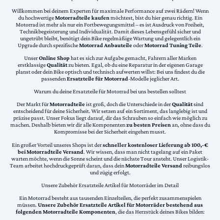
Willkommen bei deinem Experten für maximale Performance auf zwei Rädern! Wenn
du hochwertige
Motorradteile kaufen
möchtest, bist du hier genau richtig. Ein
Motorrad ist mehr als nur ein Fortbewegungsmittel – es ist Ausdruck von Freiheit,
Technikbegeisterung und Individualität. Damit dieses Lebensgefühl sicher und
ungetrübt bleibt, benötigt dein Bike regelmäßige Wartung und gelegentlich ein
Upgrade durch spezifische
Motorrad Anbauteile
oder
Motorrad Tuning Teile
.
Unser
Online Shop
hat es sich zur Aufgabe gemacht, Fahrern aller Marken
erstklassige
Qualität
zu bieten. Egal, ob du eine Reparatur in der eigenen Garage
planst oder dein Bike optisch und technisch aufwerten willst: Bei uns findest du die
passenden
Ersatzteile für Motorrad
-Modelle jeglicher Art.
Warum du deine Ersatzteile für Motorrad bei uns bestellen solltest
Der Markt für
Motorradteile
ist groß, doch die Unterschiede in der
Qualität
sind
entscheidend für deine Sicherheit. Wir setzen auf ein Sortiment, das langlebig ist und
präzise passt. Unser Fokus liegt darauf, dir das Schrauben so einfach wie möglich zu
machen. Deshalb bieten wir dir alle Komponenten
zu besten Preisen
an, ohne dass du
Kompromisse bei der Sicherheit eingehen musst.
Ein großer Vorteil unseres Shops ist der
schneller kostenloser Lieferung ab 100,-€
bei Motorradteile Versand
. Wir wissen, dass man nicht tagelang auf ein Paket
warten möchte, wenn die Sonne scheint und die nächste Tour ansteht. Unser Logistik-
Team arbeitet hochdruckgeprüft daran, dass dein
Motorradteile Versand
reibungslos
und zügig erfolgt.
Unsere Zubehör Ersatzteile Artikel für Motorräder im Detail
Ein Motorrad besteht aus tausenden Einzelteilen, die perfekt zusammenspielen
müssen.
Unsere Zubehör Ersatzteile Artikel für Motorräder bestehend aus
folgenden Motorradteile Komponenten
, die das Herzstück deines Bikes bilden: