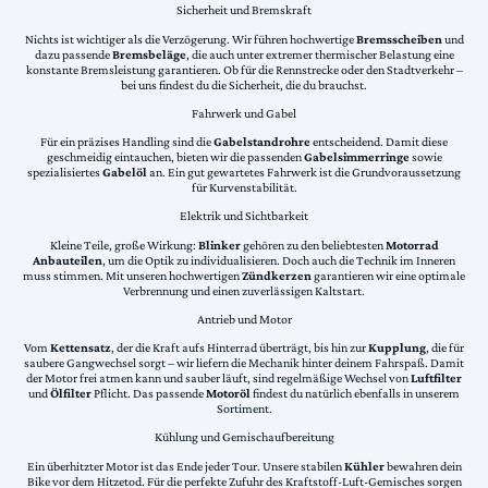
Sicherheit und Bremskraft
Nichts ist wichtiger als die Verzögerung. Wir führen hochwertige
Bremsscheiben
und
dazu passende
Bremsbeläge
, die auch unter extremer thermischer Belastung eine
konstante Bremsleistung garantieren. Ob für die Rennstrecke oder den Stadtverkehr –
bei uns findest du die Sicherheit, die du brauchst.
Fahrwerk und Gabel
Für ein präzises Handling sind die
Gabelstandrohre
entscheidend. Damit diese
geschmeidig eintauchen, bieten wir die passenden
Gabelsimmerringe
sowie
spezialisiertes
Gabelöl
an. Ein gut gewartetes Fahrwerk ist die Grundvoraussetzung
für Kurvenstabilität.
Elektrik und Sichtbarkeit
Kleine Teile, große Wirkung:
Blinker
gehören zu den beliebtesten
Motorrad
Anbauteilen
, um die Optik zu individualisieren. Doch auch die Technik im Inneren
muss stimmen. Mit unseren hochwertigen
Zündkerzen
garantieren wir eine optimale
Verbrennung und einen zuverlässigen Kaltstart.
Antrieb und Motor
Vom
Kettensatz
, der die Kraft aufs Hinterrad überträgt, bis hin zur
Kupplung
, die für
saubere Gangwechsel sorgt – wir liefern die Mechanik hinter deinem Fahrspaß. Damit
der Motor frei atmen kann und sauber läuft, sind regelmäßige Wechsel von
Luftfilter
und
Ölfilter
Pflicht. Das passende
Motoröl
findest du natürlich ebenfalls in unserem
Sortiment.
Kühlung und Gemischaufbereitung
Ein überhitzter Motor ist das Ende jeder Tour. Unsere stabilen
Kühler
bewahren dein
Bike vor dem Hitzetod. Für die perfekte Zufuhr des Kraftstoff-Luft-Gemisches sorgen