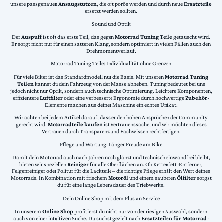
unsere passgenauen
Ansaugstutzen
, die oft porös werden und durch neue
Ersatzteile
ersetzt werden sollten.
Sound und Optik
Der
Auspuff
ist oft das erste Teil, das gegen
Motorrad Tuning Teile
getauscht wird.
Er sorgt nicht nur für einen satteren Klang, sondern optimiert in vielen Fällen auch den
Drehmomentverlauf.
Motorrad Tuning Teile: Individualität ohne Grenzen
Für viele Biker ist das Standardmodell nur die Basis. Mit unseren
Motorrad Tuning
Teilen
kannst du dein Fahrzeug von der Masse abheben. Tuning bedeutet bei uns
jedoch nicht nur Optik, sondern auch technische Optimierung. Leichtere Komponenten,
effizientere
Luftfilter
oder eine verbesserte Ergonomie durch hochwertige
Zubehör
-
Elemente machen aus deiner Maschine ein echtes Unikat.
Wir achten bei jedem Artikel darauf, dass er den hohen Ansprüchen der Community
gerecht wird.
Motorradteile kaufen
ist Vertrauenssache, und wir möchten dieses
Vertrauen durch Transparenz und Fachwissen rechtfertigen.
Pflege und Wartung: Länger Freude am Bike
Damit dein Motorrad auch nach Jahren noch glänzt und technisch einwandfrei bleibt,
bieten wir speziellen
Reiniger
für alle Oberflächen an. Ob Kettenfett-Entferner,
Felgenreiniger oder Politur für die Lackteile – die richtige Pflege erhält den Wert deines
Motorrads. In Kombination mit frischem
Motoröl
und einem sauberen
Ölfilter
sorgst
du für eine lange Lebensdauer des Triebwerks.
Dein Online Shop mit dem Plus an Service
In unserem
Online Shop
profitierst du nicht nur von der riesigen Auswahl, sondern
auch von einer intuitiven Suche. Du suchst gezielt nach
Ersatzteilen für Motorrad
-