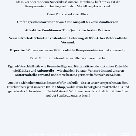
Klassiker oder moderne Superbikes? Unsere Datenbank hilft dir, exakt die
Komponenten zu finden, die für dein Modell zugelassen sind.
Deine Vorteile auf einen Blick:
Umfangreiches Sortiment:
Von A wie
Auspuff
bis Z wie
Zündkerzen
.
Attraktive Konditionen:
Top-Qualität
zu besten Preisen
.
Versandvorteil:
Schneller kostenloser Lieferung ab 100,-€ bei Motorradteile
Versand
.
Expertise:
Wir kennen unsere
Motorradteile Komponenten
in- und auswendig.
Fazit: Motorradteile online bestellen war nie einfacher
Egal ob Verschleißteile wie
Bremsbeläge
und
Kettensätze
oder optisches
Zubehör
wie
Blinker
und
Anbauteile
– wir sind dein Partner. Verlasse dich auf unseren
Motorradteile Versand
und starte bestens gerüstet in die nächste Saison.
Qualität, Sicherheit und Leidenschaft für Technik – das ist unser Versprechen an dich.
Durchstöbere jetzt unseren
Online Shop
, wähle deine benötigten
Ersatzteile
aus und
genieße das Schrauben mit Profi-Material. Wir freuen uns darauf, dich und dein Bike
auf der Straße zu unterstützen!
©Urheberrecht. Alle Rechte vorbehalten.