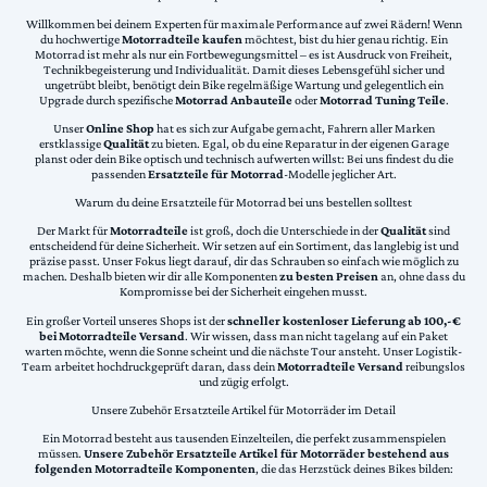
Willkommen bei deinem Experten für maximale Performance auf zwei Rädern! Wenn
du hochwertige
Motorradteile kaufen
möchtest, bist du hier genau richtig. Ein
Motorrad ist mehr als nur ein Fortbewegungsmittel – es ist Ausdruck von Freiheit,
Technikbegeisterung und Individualität. Damit dieses Lebensgefühl sicher und
ungetrübt bleibt, benötigt dein Bike regelmäßige Wartung und gelegentlich ein
Upgrade durch spezifische
Motorrad Anbauteile
oder
Motorrad Tuning Teile
.
Unser
Online Shop
hat es sich zur Aufgabe gemacht, Fahrern aller Marken
erstklassige
Qualität
zu bieten. Egal, ob du eine Reparatur in der eigenen Garage
planst oder dein Bike optisch und technisch aufwerten willst: Bei uns findest du die
passenden
Ersatzteile für Motorrad
-Modelle jeglicher Art.
Warum du deine Ersatzteile für Motorrad bei uns bestellen solltest
Der Markt für
Motorradteile
ist groß, doch die Unterschiede in der
Qualität
sind
entscheidend für deine Sicherheit. Wir setzen auf ein Sortiment, das langlebig ist und
präzise passt. Unser Fokus liegt darauf, dir das Schrauben so einfach wie möglich zu
machen. Deshalb bieten wir dir alle Komponenten
zu besten Preisen
an, ohne dass du
Kompromisse bei der Sicherheit eingehen musst.
Ein großer Vorteil unseres Shops ist der
schneller kostenloser Lieferung ab 100,-€
bei Motorradteile Versand
. Wir wissen, dass man nicht tagelang auf ein Paket
warten möchte, wenn die Sonne scheint und die nächste Tour ansteht. Unser Logistik-
Team arbeitet hochdruckgeprüft daran, dass dein
Motorradteile Versand
reibungslos
und zügig erfolgt.
Unsere Zubehör Ersatzteile Artikel für Motorräder im Detail
Ein Motorrad besteht aus tausenden Einzelteilen, die perfekt zusammenspielen
müssen.
Unsere Zubehör Ersatzteile Artikel für Motorräder bestehend aus
folgenden Motorradteile Komponenten
, die das Herzstück deines Bikes bilden: