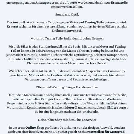
unsere passgenauen
Ansaugstutzen
, die oft porös werden und durch neue
Ersatzteile
ersetzt werden sollten.
Sound und Optik
Der
Auspuff
ist oft das erste Teil, das gegen
Motorrad Tuning Teile
getauscht wird.
Er sorgt nicht nur für einen satteren Klang, sondern optimiert in vielen Fällen auch den
Drehmomentverlauf.
Motorrad Tuning Teile: Individualität ohne Grenzen
Für viele Biker ist das Standardmodell nur die Basis. Mit unseren
Motorrad Tuning
Teilen
kannst du dein Fahrzeug von der Masse abheben. Tuning bedeutet bei uns
jedoch nicht nur Optik, sondern auch technische Optimierung. Leichtere Komponenten,
effizientere
Luftfilter
oder eine verbesserte Ergonomie durch hochwertige
Zubehör
-
Elemente machen aus deiner Maschine ein echtes Unikat.
Wir achten bei jedem Artikel darauf, dass er den hohen Ansprüchen der Community
gerecht wird.
Motorradteile kaufen
ist Vertrauenssache, und wir möchten dieses
Vertrauen durch Transparenz und Fachwissen rechtfertigen.
Pflege und Wartung: Länger Freude am Bike
Damit dein Motorrad auch nach Jahren noch glänzt und technisch einwandfrei bleibt,
bieten wir speziellen
Reiniger
für alle Oberflächen an. Ob Kettenfett-Entferner,
Felgenreiniger oder Politur für die Lackteile – die richtige Pflege erhält den Wert deines
Motorrads. In Kombination mit frischem
Motoröl
und einem sauberen
Ölfilter
sorgst
du für eine lange Lebensdauer des Triebwerks.
Dein Online Shop mit dem Plus an Service
In unserem
Online Shop
profitierst du nicht nur von der riesigen Auswahl, sondern
auch von einer intuitiven Suche. Du suchst gezielt nach
Ersatzteilen für Motorrad
-