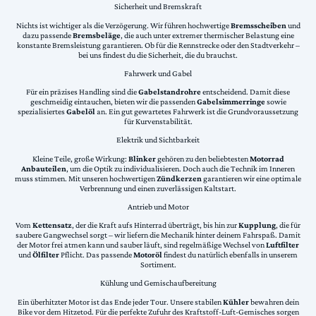
Sicherheit und Bremskraft
Nichts ist wichtiger als die Verzögerung. Wir führen hochwertige
Bremsscheiben
und
dazu passende
Bremsbeläge
, die auch unter extremer thermischer Belastung eine
konstante Bremsleistung garantieren. Ob für die Rennstrecke oder den Stadtverkehr –
bei uns findest du die Sicherheit, die du brauchst.
Fahrwerk und Gabel
Für ein präzises Handling sind die
Gabelstandrohre
entscheidend. Damit diese
geschmeidig eintauchen, bieten wir die passenden
Gabelsimmerringe
sowie
spezialisiertes
Gabelöl
an. Ein gut gewartetes Fahrwerk ist die Grundvoraussetzung
für Kurvenstabilität.
Elektrik und Sichtbarkeit
Kleine Teile, große Wirkung:
Blinker
gehören zu den beliebtesten
Motorrad
Anbauteilen
, um die Optik zu individualisieren. Doch auch die Technik im Inneren
muss stimmen. Mit unseren hochwertigen
Zündkerzen
garantieren wir eine optimale
Verbrennung und einen zuverlässigen Kaltstart.
Antrieb und Motor
Vom
Kettensatz
, der die Kraft aufs Hinterrad überträgt, bis hin zur
Kupplung
, die für
saubere Gangwechsel sorgt – wir liefern die Mechanik hinter deinem Fahrspaß. Damit
der Motor frei atmen kann und sauber läuft, sind regelmäßige Wechsel von
Luftfilter
und
Ölfilter
Pflicht. Das passende
Motoröl
findest du natürlich ebenfalls in unserem
Sortiment.
Kühlung und Gemischaufbereitung
Ein überhitzter Motor ist das Ende jeder Tour. Unsere stabilen
Kühler
bewahren dein
Bike vor dem Hitzetod. Für die perfekte Zufuhr des Kraftstoff-Luft-Gemisches sorgen