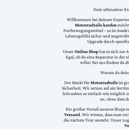
Dein ultimativer E
Willkommen bei deinem Experten
Motorradteile kaufen
möchte
Fortbewegungsmittel – es ist Ausdru
Lebensgefühl sicher und ungetrübt
Upgrade durch spezifi
Unser
Online Shop
hat es sich zur 
Egal, ob du eine Reparatur in der 
willst: Bei uns findest du 
Warum du deine 
Der Markt für
Motorradteile
ist gr
Sicherheit. Wir setzen auf ein Sortime
Schrauben so einfach wie möglich z
an, ohne dass d
Ein großer Vorteil unseres Shops i
Versand
. Wir wissen, dass man ni
die nächste Tour ansteht. Unser Lo
Ve