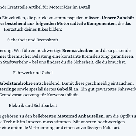
ör Ersatzteile Artikel für Motorräder im Detail
n Einzelteilen, die perfekt zusammenspielen müssen.
Unsere Zubehör
äder bestehend aus folgenden Motorradteile Komponenten
, die das
Herzstück deines Bikes bilden:
Sicherheit und Bremskraft
zögerung. Wir führen hochwertige
Bremsscheiben
und dazu passende
emer thermischer Belastung eine konstante Bremsleistung garantieren.
 Stadtverkehr – bei uns findest du die Sicherheit, die du brauchst.
Fahrwerk und Gabel
Gabelstandrohre
entscheidend. Damit diese geschmeidig eintauchen,
erringe
sowie spezialisiertes
Gabelöl
an. Ein gut gewartetes Fahrwer
e Grundvoraussetzung für Kurvenstabilität.
Elektrik und Sichtbarkeit
r
gehören zu den beliebtesten
Motorrad Anbauteilen
, um die Optik zu
die Technik im Inneren muss stimmen. Mit unseren hochwertigen
 eine optimale Verbrennung und einen zuverlässigen Kaltstart.