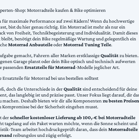
xperten-Shop: Motorradteile kaufen & Bike optimieren
 für maximale Performance auf zwei Rädern! Wenn du hochwertige
st, bist du hier genau richtig. Ein Motorrad ist mehr als nur ein
ck von Freiheit, Technikbegeisterung und Individualität. Damit dieses
 bleibt, benötigt dein Bike regelmäßige Wartung und gelegentlich ein
sche
Motorrad Anbauteile
oder
Motorrad Tuning Teile
.
Aufgabe gemacht, Fahrern aller Marken erstklassige
Qualität
zu bieten.
eigenen Garage planst oder dein Bike optisch und technisch aufwerten
die passenden
Ersatzteile für Motorrad
-Modelle jeglicher Art.
Ersatzteile für Motorrad bei uns bestellen solltest
oß, doch die Unterschiede in der
Qualität
sind entscheidend für deine
nt, das langlebig ist und präzise passt. Unser Fokus liegt darauf, dir da
u machen. Deshalb bieten wir dir alle Komponenten
zu besten Preisen
u Kompromisse bei der Sicherheit eingehen musst.
st der
schneller kostenloser Lieferung ab 100,-€ bei Motorradteile
cht tagelang auf ein Paket warten möchte, wenn die Sonne scheint und
gistik-Team arbeitet hochdruckgeprüft daran, dass dein
Motorradteile
rsand
reibungslos und zügig erfolgt.