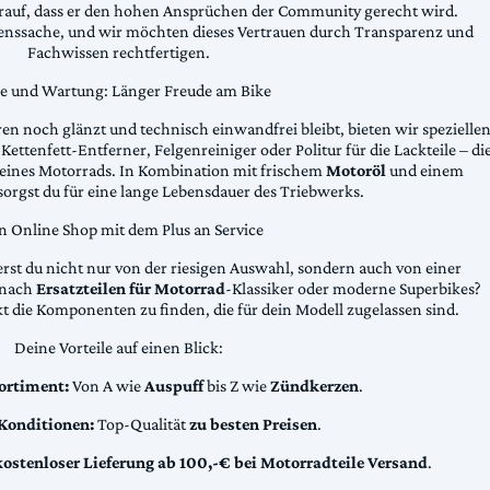
arauf, dass er den hohen Ansprüchen der Community gerecht wird.
uenssache, und wir möchten dieses Vertrauen durch Transparenz und
Fachwissen rechtfertigen.
ge und Wartung: Länger Freude am Bike
n noch glänzt und technisch einwandfrei bleibt, bieten wir spezielle
Kettenfett-Entferner, Felgenreiniger oder Politur für die Lackteile – di
 deines Motorrads. In Kombination mit frischem
Motoröl
und einem
sorgst du für eine lange Lebensdauer des Triebwerks.
n Online Shop mit dem Plus an Service
erst du nicht nur von der riesigen Auswahl, sondern auch von einer
t nach
Ersatzteilen für Motorrad
-Klassiker oder moderne Superbikes?
kt die Komponenten zu finden, die für dein Modell zugelassen sind.
Deine Vorteile auf einen Blick:
ortiment:
Von A wie
Auspuff
bis Z wie
Zündkerzen
.
 Konditionen:
Top-Qualität
zu besten Preisen
.
kostenloser Lieferung ab 100,-€ bei Motorradteile Versand
.