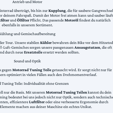
Antrieb und Motor
Hinterrad überträgt, bis hin zur
Kupplung
, die für saubere Gangwechse
ter deinem Fahrspaß. Damit der Motor frei atmen kann und sauber läuft
filter
und
Ölfilter
Pflicht. Das passende
Motoröl
findest du natürlich
ebenfalls in unserem Sortiment.
Kühlung und Gemischaufbereitung
der Tour. Unsere stabilen
Kühler
bewahren dein Bike vor dem Hitzetod
toff-Luft-Gemisches sorgen unsere passgenauen
Ansaugstutzen
, die oft
und durch neue
Ersatzteile
ersetzt werden sollten.
Sound und Optik
das gegen
Motorrad Tuning Teile
getauscht wird. Er sorgt nicht nur für
dern optimiert in vielen Fällen auch den Drehmomentverlauf.
 Tuning Teile: Individualität ohne Grenzen
ll nur die Basis. Mit unseren
Motorrad Tuning Teilen
kannst du dein
ing bedeutet bei uns jedoch nicht nur Optik, sondern auch technisch
ten, effizientere
Luftfilter
oder eine verbesserte Ergonomie durch
Elemente machen aus deiner Maschine ein echtes Unikat.