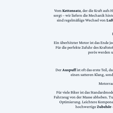
Vom
Kettensatz
, der die Kraft aufs 
sorgt – wir liefern die Mechanik hin
sind regelmäßige Wechsel von
Luft
Ein überhitzter Motor ist das Ende je
Für die perfekte Zufuhr des Krafts
porös werden 
Der
Auspuff
ist oft das erste Teil, 
einen satteren Klang, son
Motorrad
Für viele Biker ist das Standardmode
Fahrzeug von der Masse abheben. Tun
Optimierung. Leichtere Komponen
hochwertige
Zubehör
-