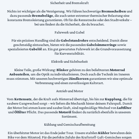
Sicherheit und Bremskraft
Nichts ist wichtiger als die Verzögerung. Wir führen hochwertige
Bremsscheiben
und
dazu passende
Bremsbeläge
, die auch unter extremer thermischer Belastung eine
konstante Bremsleistung garantieren. Ob für die Rennstrecke oder den Stadtverkehr –
bei uns findest du die Sicherheit, die du brauchst.
Fahrwerk und Gabel
Für ein präzises Handling sind die
Gabelstandrohre
entscheidend. Damit diese
geschmeidig eintauchen, bieten wir die passenden
Gabelsimmerringe
sowie
spezialisiertes
Gabelöl
an. Ein gut gewartetes Fahrwerk ist die Grundvoraussetzung
für Kurvenstabilität.
Elektrik und Sichtbarkeit
Kleine Teile, große Wirkung:
Blinker
gehören zu den beliebtesten
Motorrad
Anbauteilen
, um die Optik zu individualisieren. Doch auch die Technik im Inneren
muss stimmen. Mit unseren hochwertigen
Zündkerzen
garantieren wir eine optimale
Verbrennung und einen zuverlässigen Kaltstart.
Antrieb und Motor
Vom
Kettensatz
, der die Kraft aufs Hinterrad überträgt, bis hin zur
Kupplung
, die für
saubere Gangwechsel sorgt – wir liefern die Mechanik hinter deinem Fahrspaß. Damit
der Motor frei atmen kann und sauber läuft, sind regelmäßige Wechsel von
Luftfilter
und
Ölfilter
Pflicht. Das passende
Motoröl
findest du natürlich ebenfalls in unserem
Sortiment.
Kühlung und Gemischaufbereitung
Ein überhitzter Motor ist das Ende jeder Tour. Unsere stabilen
Kühler
bewahren dein
Bike vor dem Hitzetod. Für die perfekte Zufuhr des Kraftstoff-Luft-Gemisches sorgen