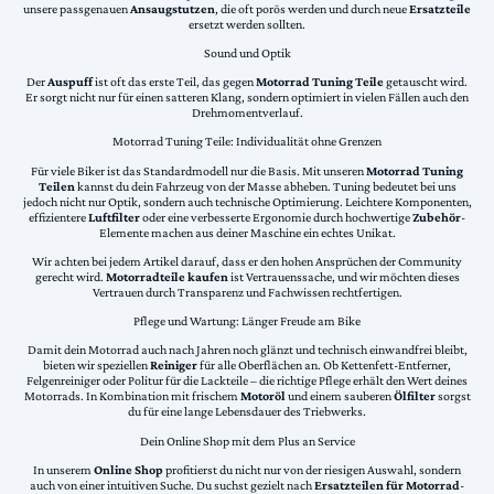
unsere passgenauen
Ansaugstutzen
, die oft porös werden und durch neue
Ersatzteile
ersetzt werden sollten.
Sound und Optik
Der
Auspuff
ist oft das erste Teil, das gegen
Motorrad Tuning Teile
getauscht wird.
Er sorgt nicht nur für einen satteren Klang, sondern optimiert in vielen Fällen auch den
Drehmomentverlauf.
Motorrad Tuning Teile: Individualität ohne Grenzen
Für viele Biker ist das Standardmodell nur die Basis. Mit unseren
Motorrad Tuning
Teilen
kannst du dein Fahrzeug von der Masse abheben. Tuning bedeutet bei uns
jedoch nicht nur Optik, sondern auch technische Optimierung. Leichtere Komponenten,
effizientere
Luftfilter
oder eine verbesserte Ergonomie durch hochwertige
Zubehör
-
Elemente machen aus deiner Maschine ein echtes Unikat.
Wir achten bei jedem Artikel darauf, dass er den hohen Ansprüchen der Community
gerecht wird.
Motorradteile kaufen
ist Vertrauenssache, und wir möchten dieses
Vertrauen durch Transparenz und Fachwissen rechtfertigen.
Pflege und Wartung: Länger Freude am Bike
Damit dein Motorrad auch nach Jahren noch glänzt und technisch einwandfrei bleibt,
bieten wir speziellen
Reiniger
für alle Oberflächen an. Ob Kettenfett-Entferner,
Felgenreiniger oder Politur für die Lackteile – die richtige Pflege erhält den Wert deines
Motorrads. In Kombination mit frischem
Motoröl
und einem sauberen
Ölfilter
sorgst
du für eine lange Lebensdauer des Triebwerks.
Dein Online Shop mit dem Plus an Service
In unserem
Online Shop
profitierst du nicht nur von der riesigen Auswahl, sondern
auch von einer intuitiven Suche. Du suchst gezielt nach
Ersatzteilen für Motorrad
-