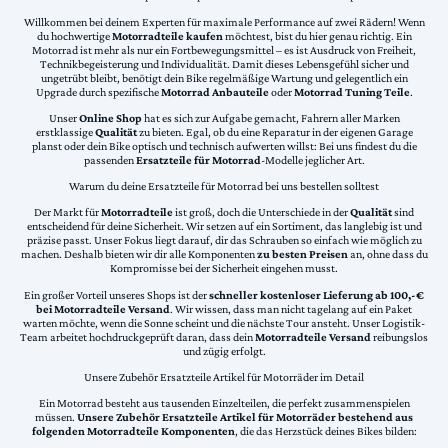
Willkommen bei deinem Experten für maximale Performance auf zwei Rädern! Wenn
du hochwertige
Motorradteile kaufen
möchtest, bist du hier genau richtig. Ein
Motorrad ist mehr als nur ein Fortbewegungsmittel – es ist Ausdruck von Freiheit,
Technikbegeisterung und Individualität. Damit dieses Lebensgefühl sicher und
ungetrübt bleibt, benötigt dein Bike regelmäßige Wartung und gelegentlich ein
Upgrade durch spezifische
Motorrad Anbauteile
oder
Motorrad Tuning Teile
.
Unser
Online Shop
hat es sich zur Aufgabe gemacht, Fahrern aller Marken
erstklassige
Qualität
zu bieten. Egal, ob du eine Reparatur in der eigenen Garage
planst oder dein Bike optisch und technisch aufwerten willst: Bei uns findest du die
passenden
Ersatzteile für Motorrad
-Modelle jeglicher Art.
Warum du deine Ersatzteile für Motorrad bei uns bestellen solltest
Der Markt für
Motorradteile
ist groß, doch die Unterschiede in der
Qualität
sind
entscheidend für deine Sicherheit. Wir setzen auf ein Sortiment, das langlebig ist und
präzise passt. Unser Fokus liegt darauf, dir das Schrauben so einfach wie möglich zu
machen. Deshalb bieten wir dir alle Komponenten
zu besten Preisen
an, ohne dass du
Kompromisse bei der Sicherheit eingehen musst.
Ein großer Vorteil unseres Shops ist der
schneller kostenloser Lieferung ab 100,-€
bei Motorradteile Versand
. Wir wissen, dass man nicht tagelang auf ein Paket
warten möchte, wenn die Sonne scheint und die nächste Tour ansteht. Unser Logistik-
Team arbeitet hochdruckgeprüft daran, dass dein
Motorradteile Versand
reibungslos
und zügig erfolgt.
Unsere Zubehör Ersatzteile Artikel für Motorräder im Detail
Ein Motorrad besteht aus tausenden Einzelteilen, die perfekt zusammenspielen
müssen.
Unsere Zubehör Ersatzteile Artikel für Motorräder bestehend aus
folgenden Motorradteile Komponenten
, die das Herzstück deines Bikes bilden: