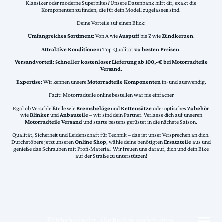
Klassiker oder moderne Superbikes? Unsere Datenbank hilft dir, exakt die
Komponenten zu finden, die für dein Modell zugelassen sind.
Deine Vorteile auf einen Blick:
Umfangreiches Sortiment:
Von A wie
Auspuff
bis Z wie
Zündkerzen
.
Attraktive Konditionen:
Top-Qualität
zu besten Preisen
.
Versandvorteil:
Schneller kostenloser Lieferung ab 100,-€ bei Motorradteile
Versand
.
Expertise:
Wir kennen unsere
Motorradteile Komponenten
in- und auswendig.
Fazit: Motorradteile online bestellen war nie einfacher
Egal ob Verschleißteile wie
Bremsbeläge
und
Kettensätze
oder optisches
Zubehör
wie
Blinker
und
Anbauteile
– wir sind dein Partner. Verlasse dich auf unseren
Motorradteile Versand
und starte bestens gerüstet in die nächste Saison.
Qualität, Sicherheit und Leidenschaft für Technik – das ist unser Versprechen an dich.
Durchstöbere jetzt unseren
Online Shop
, wähle deine benötigten
Ersatzteile
aus und
genieße das Schrauben mit Profi-Material. Wir freuen uns darauf, dich und dein Bike
auf der Straße zu unterstützen!
©Urheberrecht. Alle Rechte vorbehalten.