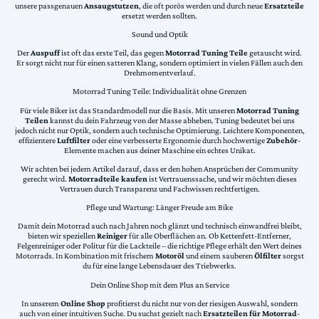
unsere passgenauen
Ansaugstutzen
, die oft porös werden und durch neue
Ersatzteile
ersetzt werden sollten.
Sound und Optik
Der
Auspuff
ist oft das erste Teil, das gegen
Motorrad Tuning Teile
getauscht wird.
Er sorgt nicht nur für einen satteren Klang, sondern optimiert in vielen Fällen auch den
Drehmomentverlauf.
Motorrad Tuning Teile: Individualität ohne Grenzen
Für viele Biker ist das Standardmodell nur die Basis. Mit unseren
Motorrad Tuning
Teilen
kannst du dein Fahrzeug von der Masse abheben. Tuning bedeutet bei uns
jedoch nicht nur Optik, sondern auch technische Optimierung. Leichtere Komponenten,
effizientere
Luftfilter
oder eine verbesserte Ergonomie durch hochwertige
Zubehör
-
Elemente machen aus deiner Maschine ein echtes Unikat.
Wir achten bei jedem Artikel darauf, dass er den hohen Ansprüchen der Community
gerecht wird.
Motorradteile kaufen
ist Vertrauenssache, und wir möchten dieses
Vertrauen durch Transparenz und Fachwissen rechtfertigen.
Pflege und Wartung: Länger Freude am Bike
Damit dein Motorrad auch nach Jahren noch glänzt und technisch einwandfrei bleibt,
bieten wir speziellen
Reiniger
für alle Oberflächen an. Ob Kettenfett-Entferner,
Felgenreiniger oder Politur für die Lackteile – die richtige Pflege erhält den Wert deines
Motorrads. In Kombination mit frischem
Motoröl
und einem sauberen
Ölfilter
sorgst
du für eine lange Lebensdauer des Triebwerks.
Dein Online Shop mit dem Plus an Service
In unserem
Online Shop
profitierst du nicht nur von der riesigen Auswahl, sondern
auch von einer intuitiven Suche. Du suchst gezielt nach
Ersatzteilen für Motorrad
-