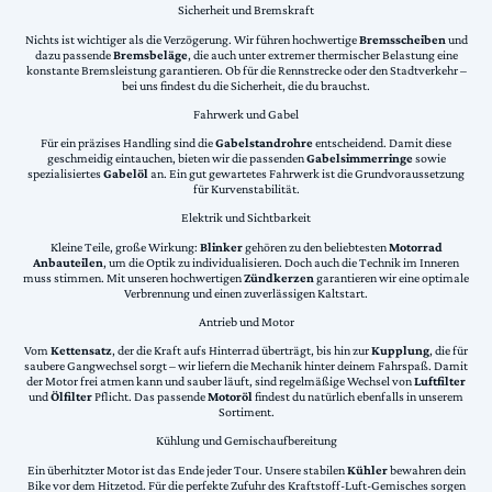
Sicherheit und Bremskraft
Nichts ist wichtiger als die Verzögerung. Wir führen hochwertige
Bremsscheiben
und
dazu passende
Bremsbeläge
, die auch unter extremer thermischer Belastung eine
konstante Bremsleistung garantieren. Ob für die Rennstrecke oder den Stadtverkehr –
bei uns findest du die Sicherheit, die du brauchst.
Fahrwerk und Gabel
Für ein präzises Handling sind die
Gabelstandrohre
entscheidend. Damit diese
geschmeidig eintauchen, bieten wir die passenden
Gabelsimmerringe
sowie
spezialisiertes
Gabelöl
an. Ein gut gewartetes Fahrwerk ist die Grundvoraussetzung
für Kurvenstabilität.
Elektrik und Sichtbarkeit
Kleine Teile, große Wirkung:
Blinker
gehören zu den beliebtesten
Motorrad
Anbauteilen
, um die Optik zu individualisieren. Doch auch die Technik im Inneren
muss stimmen. Mit unseren hochwertigen
Zündkerzen
garantieren wir eine optimale
Verbrennung und einen zuverlässigen Kaltstart.
Antrieb und Motor
Vom
Kettensatz
, der die Kraft aufs Hinterrad überträgt, bis hin zur
Kupplung
, die für
saubere Gangwechsel sorgt – wir liefern die Mechanik hinter deinem Fahrspaß. Damit
der Motor frei atmen kann und sauber läuft, sind regelmäßige Wechsel von
Luftfilter
und
Ölfilter
Pflicht. Das passende
Motoröl
findest du natürlich ebenfalls in unserem
Sortiment.
Kühlung und Gemischaufbereitung
Ein überhitzter Motor ist das Ende jeder Tour. Unsere stabilen
Kühler
bewahren dein
Bike vor dem Hitzetod. Für die perfekte Zufuhr des Kraftstoff-Luft-Gemisches sorgen