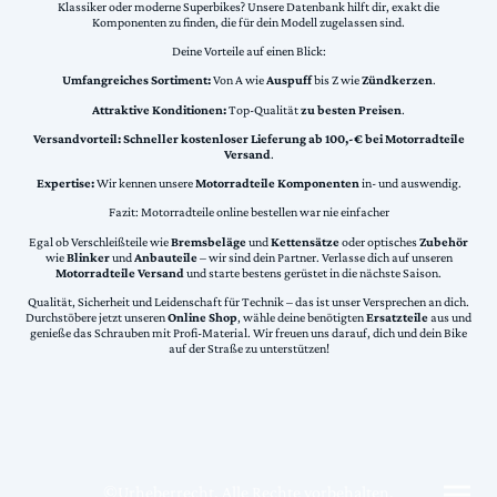
Klassiker oder moderne Superbikes? Unsere Datenbank hilft dir, exakt die
Komponenten zu finden, die für dein Modell zugelassen sind.
Deine Vorteile auf einen Blick:
Umfangreiches Sortiment:
Von A wie
Auspuff
bis Z wie
Zündkerzen
.
Attraktive Konditionen:
Top-Qualität
zu besten Preisen
.
Versandvorteil:
Schneller kostenloser Lieferung ab 100,-€ bei Motorradteile
Versand
.
Expertise:
Wir kennen unsere
Motorradteile Komponenten
in- und auswendig.
Fazit: Motorradteile online bestellen war nie einfacher
Egal ob Verschleißteile wie
Bremsbeläge
und
Kettensätze
oder optisches
Zubehör
wie
Blinker
und
Anbauteile
– wir sind dein Partner. Verlasse dich auf unseren
Motorradteile Versand
und starte bestens gerüstet in die nächste Saison.
Qualität, Sicherheit und Leidenschaft für Technik – das ist unser Versprechen an dich.
Durchstöbere jetzt unseren
Online Shop
, wähle deine benötigten
Ersatzteile
aus und
genieße das Schrauben mit Profi-Material. Wir freuen uns darauf, dich und dein Bike
auf der Straße zu unterstützen!
©Urheberrecht. Alle Rechte vorbehalten.