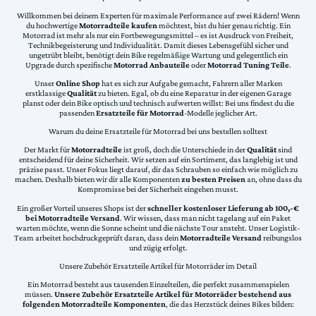
Willkommen bei deinem Experten für maximale Performance auf zwei Rädern! Wenn
du hochwertige
Motorradteile kaufen
möchtest, bist du hier genau richtig. Ein
Motorrad ist mehr als nur ein Fortbewegungsmittel – es ist Ausdruck von Freiheit,
Technikbegeisterung und Individualität. Damit dieses Lebensgefühl sicher und
ungetrübt bleibt, benötigt dein Bike regelmäßige Wartung und gelegentlich ein
Upgrade durch spezifische
Motorrad Anbauteile
oder
Motorrad Tuning Teile
.
Unser
Online Shop
hat es sich zur Aufgabe gemacht, Fahrern aller Marken
erstklassige
Qualität
zu bieten. Egal, ob du eine Reparatur in der eigenen Garage
planst oder dein Bike optisch und technisch aufwerten willst: Bei uns findest du die
passenden
Ersatzteile für Motorrad
-Modelle jeglicher Art.
Warum du deine Ersatzteile für Motorrad bei uns bestellen solltest
Der Markt für
Motorradteile
ist groß, doch die Unterschiede in der
Qualität
sind
entscheidend für deine Sicherheit. Wir setzen auf ein Sortiment, das langlebig ist und
präzise passt. Unser Fokus liegt darauf, dir das Schrauben so einfach wie möglich zu
machen. Deshalb bieten wir dir alle Komponenten
zu besten Preisen
an, ohne dass du
Kompromisse bei der Sicherheit eingehen musst.
Ein großer Vorteil unseres Shops ist der
schneller kostenloser Lieferung ab 100,-€
bei Motorradteile Versand
. Wir wissen, dass man nicht tagelang auf ein Paket
warten möchte, wenn die Sonne scheint und die nächste Tour ansteht. Unser Logistik-
Team arbeitet hochdruckgeprüft daran, dass dein
Motorradteile Versand
reibungslos
und zügig erfolgt.
Unsere Zubehör Ersatzteile Artikel für Motorräder im Detail
Ein Motorrad besteht aus tausenden Einzelteilen, die perfekt zusammenspielen
müssen.
Unsere Zubehör Ersatzteile Artikel für Motorräder bestehend aus
folgenden Motorradteile Komponenten
, die das Herzstück deines Bikes bilden: