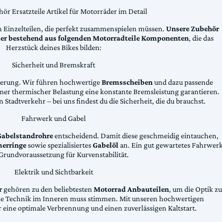
ör Ersatzteile Artikel für Motorräder im Detail
n Einzelteilen, die perfekt zusammenspielen müssen.
Unsere Zubehör
äder bestehend aus folgenden Motorradteile Komponenten
, die das
Herzstück deines Bikes bilden:
Sicherheit und Bremskraft
zögerung. Wir führen hochwertige
Bremsscheiben
und dazu passende
emer thermischer Belastung eine konstante Bremsleistung garantieren.
 Stadtverkehr – bei uns findest du die Sicherheit, die du brauchst.
Fahrwerk und Gabel
Gabelstandrohre
entscheidend. Damit diese geschmeidig eintauchen,
erringe
sowie spezialisiertes
Gabelöl
an. Ein gut gewartetes Fahrwer
e Grundvoraussetzung für Kurvenstabilität.
Elektrik und Sichtbarkeit
r
gehören zu den beliebtesten
Motorrad Anbauteilen
, um die Optik zu
die Technik im Inneren muss stimmen. Mit unseren hochwertigen
 eine optimale Verbrennung und einen zuverlässigen Kaltstart.