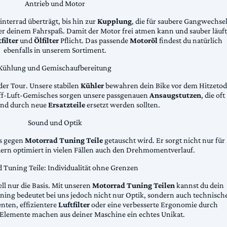
Antrieb und Motor
Hinterrad überträgt, bis hin zur
Kupplung
, die für saubere Gangwechse
ter deinem Fahrspaß. Damit der Motor frei atmen kann und sauber läuft
filter
und
Ölfilter
Pflicht. Das passende
Motoröl
findest du natürlich
ebenfalls in unserem Sortiment.
Kühlung und Gemischaufbereitung
der Tour. Unsere stabilen
Kühler
bewahren dein Bike vor dem Hitzetod
toff-Luft-Gemisches sorgen unsere passgenauen
Ansaugstutzen
, die oft
und durch neue
Ersatzteile
ersetzt werden sollten.
Sound und Optik
das gegen
Motorrad Tuning Teile
getauscht wird. Er sorgt nicht nur für
dern optimiert in vielen Fällen auch den Drehmomentverlauf.
 Tuning Teile: Individualität ohne Grenzen
ll nur die Basis. Mit unseren
Motorrad Tuning Teilen
kannst du dein
ing bedeutet bei uns jedoch nicht nur Optik, sondern auch technisch
ten, effizientere
Luftfilter
oder eine verbesserte Ergonomie durch
Elemente machen aus deiner Maschine ein echtes Unikat.