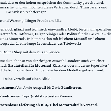
arauf, dass er den hohen Ansprüchen der Community gerecht wird.
uenssache, und wir möchten dieses Vertrauen durch Transparenz und
Fachwissen rechtfertigen.
ge und Wartung: Länger Freude am Bike
n noch glänzt und technisch einwandfrei bleibt, bieten wir spezielle
Kettenfett-Entferner, Felgenreiniger oder Politur für die Lackteile – di
 deines Motorrads. In Kombination mit frischem
Motoröl
und einem
sorgst du für eine lange Lebensdauer des Triebwerks.
n Online Shop mit dem Plus an Service
erst du nicht nur von der riesigen Auswahl, sondern auch von einer
t nach
Ersatzteilen für Motorrad
-Klassiker oder moderne Superbikes?
kt die Komponenten zu finden, die für dein Modell zugelassen sind.
Deine Vorteile auf einen Blick:
ortiment:
Von A wie
Auspuff
bis Z wie
Zündkerzen
.
 Konditionen:
Top-Qualität
zu besten Preisen
.
kostenloser Lieferung ab 100,-€ bei Motorradteile Versand
.