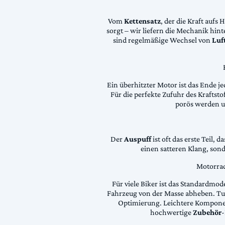
Vom
Kettensatz
, der die Kraft aufs 
sorgt – wir liefern die Mechanik hin
sind regelmäßige Wechsel von
Luft
Ein überhitzter Motor ist das Ende je
Für die perfekte Zufuhr des Krafts
porös werden 
Der
Auspuff
ist oft das erste Teil, 
einen satteren Klang, son
Motorrad
Für viele Biker ist das Standardmode
Fahrzeug von der Masse abheben. Tun
Optimierung. Leichtere Komponen
hochwertige
Zubehör
-