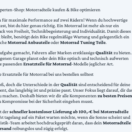
xperten-Shop: Motorradteile kaufen & Bike optimieren
 für maximale Performance auf zwei Rädern! Wenn du hochwertige
st, bist du hier genau richtig. Ein Motorrad ist mehr als nur ein
ck von Freiheit, Technikbegeisterung und Individualität. Damit dieses
 bleibt, benötigt dein Bike regelmäßige Wartung und gelegentlich ein
sche
Motorrad Anbauteile
oder
Motorrad Tuning Teile
.
Aufgabe gemacht, Fahrern aller Marken erstklassige
Qualität
zu bieten.
eigenen Garage planst oder dein Bike optisch und technisch aufwerten
die passenden
Ersatzteile für Motorrad
-Modelle jeglicher Art.
Ersatzteile für Motorrad bei uns bestellen solltest
oß, doch die Unterschiede in der
Qualität
sind entscheidend für deine
nt, das langlebig ist und präzise passt. Unser Fokus liegt darauf, dir da
u machen. Deshalb bieten wir dir alle Komponenten
zu besten Preisen
u Kompromisse bei der Sicherheit eingehen musst.
st der
schneller kostenloser Lieferung ab 100,-€ bei Motorradteile
cht tagelang auf ein Paket warten möchte, wenn die Sonne scheint und
gistik-Team arbeitet hochdruckgeprüft daran, dass dein
Motorradteile
rsand
reibungslos und zügig erfolgt.