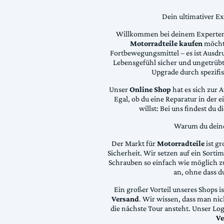
Dein ultimativer E
Willkommen bei deinem Experten
Motorradteile kaufen
möchte
Fortbewegungsmittel – es ist Ausdru
Lebensgefühl sicher und ungetrübt
Upgrade durch spezifi
Unser
Online Shop
hat es sich zur 
Egal, ob du eine Reparatur in der 
willst: Bei uns findest du 
Warum du deine 
Der Markt für
Motorradteile
ist gr
Sicherheit. Wir setzen auf ein Sortime
Schrauben so einfach wie möglich z
an, ohne dass d
Ein großer Vorteil unseres Shops i
Versand
. Wir wissen, dass man ni
die nächste Tour ansteht. Unser Lo
Ve