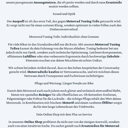
unsere passgenauen
Ansaugstutzen
, die oft porös werden und durch neue
Ersatzteile
ersetzt werden sollten.
Sound und Optik
Der
Auspuff
ist oft das erste Teil, das gegen
Motorrad Tuning Teile
getauscht wird.
Er sorgt nicht nur für einen satteren Klang, sondern optimiert in vielen Fällen auch den
Drehmomentverlauf.
Motorrad Tuning Teile: Individualität ohne Grenzen
Für viele Biker ist das Standardmodell nur die Basis. Mit unseren
Motorrad Tuning
Teilen
kannst du dein Fahrzeug von der Masse abheben. Tuning bedeutet bei uns
jedoch nicht nur Optik, sondern auch technische Optimierung. Leichtere Komponenten,
effizientere
Luftfilter
oder eine verbesserte Ergonomie durch hochwertige
Zubehör
-
Elemente machen aus deiner Maschine ein echtes Unikat.
Wir achten bei jedem Artikel darauf, dass er den hohen Ansprüchen der Community
gerecht wird.
Motorradteile kaufen
ist Vertrauenssache, und wir möchten dieses
Vertrauen durch Transparenz und Fachwissen rechtfertigen.
Pflege und Wartung: Länger Freude am Bike
Damit dein Motorrad auch nach Jahren noch glänzt und technisch einwandfrei bleibt,
bieten wir speziellen
Reiniger
für alle Oberflächen an. Ob Kettenfett-Entferner,
Felgenreiniger oder Politur für die Lackteile – die richtige Pflege erhält den Wert deines
Motorrads. In Kombination mit frischem
Motoröl
und einem sauberen
Ölfilter
sorgst
du für eine lange Lebensdauer des Triebwerks.
Dein Online Shop mit dem Plus an Service
In unserem
Online Shop
profitierst du nicht nur von der riesigen Auswahl, sondern
auch von einer intuitiven Suche. Du suchst gezielt nach
Ersatzteilen für Motorrad
-