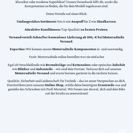
Klassiker oder moderne Superbikes? Unsere Datenbank hilft dir, exakt die
Komponenten zu finden, die für dein Modell zugelassen sind.
Deine Vorteile auf einen Blick:
Umfangreiches Sortiment:
Von A wie
Auspuff
bis Z wie
Zündkerzen
.
Attraktive Konditionen:
Top-Qualität
zu besten Preisen
.
Versandvorteil:
Schneller kostenloser Lieferung ab 100,-€ bei Motorradteile
Versand
.
Expertise:
Wir kennen unsere
Motorradteile Komponenten
in- und auswendig.
Fazit: Motorradteile online bestellen war nie einfacher
Egal ob Verschleißteile wie
Bremsbeläge
und
Kettensätze
oder optisches
Zubehör
wie
Blinker
und
Anbauteile
– wir sind dein Partner. Verlasse dich auf unseren
Motorradteile Versand
und starte bestens gerüstet in die nächste Saison.
Qualität, Sicherheit und Leidenschaft für Technik – das ist unser Versprechen an dich.
Durchstöbere jetzt unseren
Online Shop
, wähle deine benötigten
Ersatzteile
aus und
genieße das Schrauben mit Profi-Material. Wir freuen uns darauf, dich und dein Bike
auf der Straße zu unterstützen!
©Urheberrecht. Alle Rechte vorbehalten.