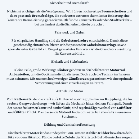
Sicherheit und Bremskraft
Nichts ist wichtiger als die Verzögerung. Wir führen hochwertige
Bremsscheiben
und
dazu passende
Bremsbeläge
, die auch unter extremer thermischer Belastung eine
konstante Bremsleistung garantieren. Ob für die Rennstrecke oder den Stadtverkehr –
bei uns findest du die Sicherheit, die du brauchst.
Fahrwerk und Gabel
Für ein präzises Handling sind die
Gabelstandrohre
entscheidend. Damit diese
geschmeidig eintauchen, bieten wir die passenden
Gabelsimmerringe
sowie
spezialisiertes
Gabelöl
an. Ein gut gewartetes Fahrwerk ist die Grundvoraussetzung
für Kurvenstabilität.
Elektrik und Sichtbarkeit
Kleine Teile, große Wirkung:
Blinker
gehören zu den beliebtesten
Motorrad
Anbauteilen
, um die Optik zu individualisieren. Doch auch die Technik im Inneren
muss stimmen. Mit unseren hochwertigen
Zündkerzen
garantieren wir eine optimale
Verbrennung und einen zuverlässigen Kaltstart.
Antrieb und Motor
Vom
Kettensatz
, der die Kraft aufs Hinterrad überträgt, bis hin zur
Kupplung
, die für
saubere Gangwechsel sorgt – wir liefern die Mechanik hinter deinem Fahrspaß. Damit
der Motor frei atmen kann und sauber läuft, sind regelmäßige Wechsel von
Luftfilter
und
Ölfilter
Pflicht. Das passende
Motoröl
findest du natürlich ebenfalls in unserem
Sortiment.
Kühlung und Gemischaufbereitung
Ein überhitzter Motor ist das Ende jeder Tour. Unsere stabilen
Kühler
bewahren dein
Bike vor dem Hitzetod. Für die perfekte Zufuhr des Kraftstoff-Luft-Gemisches sorgen