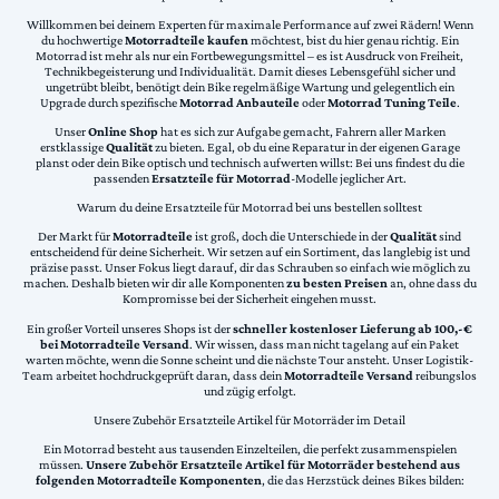
Willkommen bei deinem Experten für maximale Performance auf zwei Rädern! Wenn
du hochwertige
Motorradteile kaufen
möchtest, bist du hier genau richtig. Ein
Motorrad ist mehr als nur ein Fortbewegungsmittel – es ist Ausdruck von Freiheit,
Technikbegeisterung und Individualität. Damit dieses Lebensgefühl sicher und
ungetrübt bleibt, benötigt dein Bike regelmäßige Wartung und gelegentlich ein
Upgrade durch spezifische
Motorrad Anbauteile
oder
Motorrad Tuning Teile
.
Unser
Online Shop
hat es sich zur Aufgabe gemacht, Fahrern aller Marken
erstklassige
Qualität
zu bieten. Egal, ob du eine Reparatur in der eigenen Garage
planst oder dein Bike optisch und technisch aufwerten willst: Bei uns findest du die
passenden
Ersatzteile für Motorrad
-Modelle jeglicher Art.
Warum du deine Ersatzteile für Motorrad bei uns bestellen solltest
Der Markt für
Motorradteile
ist groß, doch die Unterschiede in der
Qualität
sind
entscheidend für deine Sicherheit. Wir setzen auf ein Sortiment, das langlebig ist und
präzise passt. Unser Fokus liegt darauf, dir das Schrauben so einfach wie möglich zu
machen. Deshalb bieten wir dir alle Komponenten
zu besten Preisen
an, ohne dass du
Kompromisse bei der Sicherheit eingehen musst.
Ein großer Vorteil unseres Shops ist der
schneller kostenloser Lieferung ab 100,-€
bei Motorradteile Versand
. Wir wissen, dass man nicht tagelang auf ein Paket
warten möchte, wenn die Sonne scheint und die nächste Tour ansteht. Unser Logistik-
Team arbeitet hochdruckgeprüft daran, dass dein
Motorradteile Versand
reibungslos
und zügig erfolgt.
Unsere Zubehör Ersatzteile Artikel für Motorräder im Detail
Ein Motorrad besteht aus tausenden Einzelteilen, die perfekt zusammenspielen
müssen.
Unsere Zubehör Ersatzteile Artikel für Motorräder bestehend aus
folgenden Motorradteile Komponenten
, die das Herzstück deines Bikes bilden: