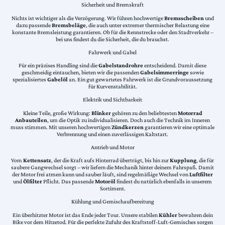
Sicherheit und Bremskraft
Nichts ist wichtiger als die Verzögerung. Wir führen hochwertige
Bremsscheiben
und
dazu passende
Bremsbeläge
, die auch unter extremer thermischer Belastung eine
konstante Bremsleistung garantieren. Ob für die Rennstrecke oder den Stadtverkehr –
bei uns findest du die Sicherheit, die du brauchst.
Fahrwerk und Gabel
Für ein präzises Handling sind die
Gabelstandrohre
entscheidend. Damit diese
geschmeidig eintauchen, bieten wir die passenden
Gabelsimmerringe
sowie
spezialisiertes
Gabelöl
an. Ein gut gewartetes Fahrwerk ist die Grundvoraussetzung
für Kurvenstabilität.
Elektrik und Sichtbarkeit
Kleine Teile, große Wirkung:
Blinker
gehören zu den beliebtesten
Motorrad
Anbauteilen
, um die Optik zu individualisieren. Doch auch die Technik im Inneren
muss stimmen. Mit unseren hochwertigen
Zündkerzen
garantieren wir eine optimale
Verbrennung und einen zuverlässigen Kaltstart.
Antrieb und Motor
Vom
Kettensatz
, der die Kraft aufs Hinterrad überträgt, bis hin zur
Kupplung
, die für
saubere Gangwechsel sorgt – wir liefern die Mechanik hinter deinem Fahrspaß. Damit
der Motor frei atmen kann und sauber läuft, sind regelmäßige Wechsel von
Luftfilter
und
Ölfilter
Pflicht. Das passende
Motoröl
findest du natürlich ebenfalls in unserem
Sortiment.
Kühlung und Gemischaufbereitung
Ein überhitzter Motor ist das Ende jeder Tour. Unsere stabilen
Kühler
bewahren dein
Bike vor dem Hitzetod. Für die perfekte Zufuhr des Kraftstoff-Luft-Gemisches sorgen