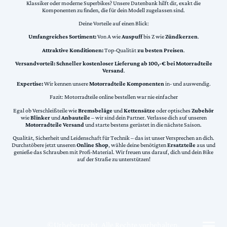
Klassiker oder moderne Superbikes? Unsere Datenbank hilft dir, exakt die
Komponenten zu finden, die für dein Modell zugelassen sind.
Deine Vorteile auf einen Blick:
Umfangreiches Sortiment:
Von A wie
Auspuff
bis Z wie
Zündkerzen
.
Attraktive Konditionen:
Top-Qualität
zu besten Preisen
.
Versandvorteil:
Schneller kostenloser Lieferung ab 100,-€ bei Motorradteile
Versand
.
Expertise:
Wir kennen unsere
Motorradteile Komponenten
in- und auswendig.
Fazit: Motorradteile online bestellen war nie einfacher
Egal ob Verschleißteile wie
Bremsbeläge
und
Kettensätze
oder optisches
Zubehör
wie
Blinker
und
Anbauteile
– wir sind dein Partner. Verlasse dich auf unseren
Motorradteile Versand
und starte bestens gerüstet in die nächste Saison.
Qualität, Sicherheit und Leidenschaft für Technik – das ist unser Versprechen an dich.
Durchstöbere jetzt unseren
Online Shop
, wähle deine benötigten
Ersatzteile
aus und
genieße das Schrauben mit Profi-Material. Wir freuen uns darauf, dich und dein Bike
auf der Straße zu unterstützen!
©Urheberrecht. Alle Rechte vorbehalten.