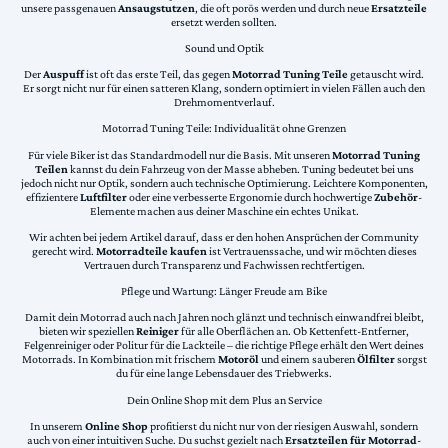
unsere passgenauen
Ansaugstutzen
, die oft porös werden und durch neue
Ersatzteile
ersetzt werden sollten.
Sound und Optik
Der
Auspuff
ist oft das erste Teil, das gegen
Motorrad Tuning Teile
getauscht wird.
Er sorgt nicht nur für einen satteren Klang, sondern optimiert in vielen Fällen auch den
Drehmomentverlauf.
Motorrad Tuning Teile: Individualität ohne Grenzen
Für viele Biker ist das Standardmodell nur die Basis. Mit unseren
Motorrad Tuning
Teilen
kannst du dein Fahrzeug von der Masse abheben. Tuning bedeutet bei uns
jedoch nicht nur Optik, sondern auch technische Optimierung. Leichtere Komponenten,
effizientere
Luftfilter
oder eine verbesserte Ergonomie durch hochwertige
Zubehör
-
Elemente machen aus deiner Maschine ein echtes Unikat.
Wir achten bei jedem Artikel darauf, dass er den hohen Ansprüchen der Community
gerecht wird.
Motorradteile kaufen
ist Vertrauenssache, und wir möchten dieses
Vertrauen durch Transparenz und Fachwissen rechtfertigen.
Pflege und Wartung: Länger Freude am Bike
Damit dein Motorrad auch nach Jahren noch glänzt und technisch einwandfrei bleibt,
bieten wir speziellen
Reiniger
für alle Oberflächen an. Ob Kettenfett-Entferner,
Felgenreiniger oder Politur für die Lackteile – die richtige Pflege erhält den Wert deines
Motorrads. In Kombination mit frischem
Motoröl
und einem sauberen
Ölfilter
sorgst
du für eine lange Lebensdauer des Triebwerks.
Dein Online Shop mit dem Plus an Service
In unserem
Online Shop
profitierst du nicht nur von der riesigen Auswahl, sondern
auch von einer intuitiven Suche. Du suchst gezielt nach
Ersatzteilen für Motorrad
-