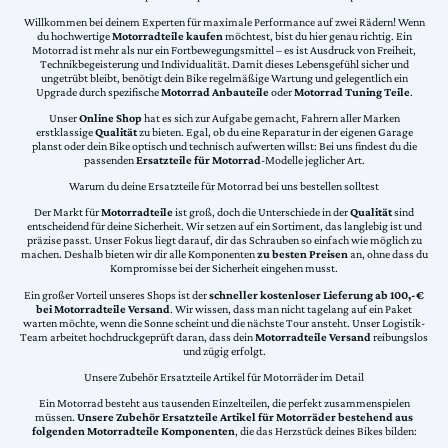
Willkommen bei deinem Experten für maximale Performance auf zwei Rädern! Wenn
du hochwertige
Motorradteile kaufen
möchtest, bist du hier genau richtig. Ein
Motorrad ist mehr als nur ein Fortbewegungsmittel – es ist Ausdruck von Freiheit,
Technikbegeisterung und Individualität. Damit dieses Lebensgefühl sicher und
ungetrübt bleibt, benötigt dein Bike regelmäßige Wartung und gelegentlich ein
Upgrade durch spezifische
Motorrad Anbauteile
oder
Motorrad Tuning Teile
.
Unser
Online Shop
hat es sich zur Aufgabe gemacht, Fahrern aller Marken
erstklassige
Qualität
zu bieten. Egal, ob du eine Reparatur in der eigenen Garage
planst oder dein Bike optisch und technisch aufwerten willst: Bei uns findest du die
passenden
Ersatzteile für Motorrad
-Modelle jeglicher Art.
Warum du deine Ersatzteile für Motorrad bei uns bestellen solltest
Der Markt für
Motorradteile
ist groß, doch die Unterschiede in der
Qualität
sind
entscheidend für deine Sicherheit. Wir setzen auf ein Sortiment, das langlebig ist und
präzise passt. Unser Fokus liegt darauf, dir das Schrauben so einfach wie möglich zu
machen. Deshalb bieten wir dir alle Komponenten
zu besten Preisen
an, ohne dass du
Kompromisse bei der Sicherheit eingehen musst.
Ein großer Vorteil unseres Shops ist der
schneller kostenloser Lieferung ab 100,-€
bei Motorradteile Versand
. Wir wissen, dass man nicht tagelang auf ein Paket
warten möchte, wenn die Sonne scheint und die nächste Tour ansteht. Unser Logistik-
Team arbeitet hochdruckgeprüft daran, dass dein
Motorradteile Versand
reibungslos
und zügig erfolgt.
Unsere Zubehör Ersatzteile Artikel für Motorräder im Detail
Ein Motorrad besteht aus tausenden Einzelteilen, die perfekt zusammenspielen
müssen.
Unsere Zubehör Ersatzteile Artikel für Motorräder bestehend aus
folgenden Motorradteile Komponenten
, die das Herzstück deines Bikes bilden: