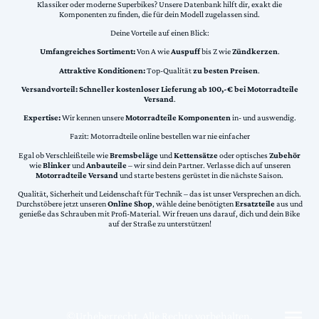
Klassiker oder moderne Superbikes? Unsere Datenbank hilft dir, exakt die
Komponenten zu finden, die für dein Modell zugelassen sind.
Deine Vorteile auf einen Blick:
Umfangreiches Sortiment:
Von A wie
Auspuff
bis Z wie
Zündkerzen
.
Attraktive Konditionen:
Top-Qualität
zu besten Preisen
.
Versandvorteil:
Schneller kostenloser Lieferung ab 100,-€ bei Motorradteile
Versand
.
Expertise:
Wir kennen unsere
Motorradteile Komponenten
in- und auswendig.
Fazit: Motorradteile online bestellen war nie einfacher
Egal ob Verschleißteile wie
Bremsbeläge
und
Kettensätze
oder optisches
Zubehör
wie
Blinker
und
Anbauteile
– wir sind dein Partner. Verlasse dich auf unseren
Motorradteile Versand
und starte bestens gerüstet in die nächste Saison.
Qualität, Sicherheit und Leidenschaft für Technik – das ist unser Versprechen an dich.
Durchstöbere jetzt unseren
Online Shop
, wähle deine benötigten
Ersatzteile
aus und
genieße das Schrauben mit Profi-Material. Wir freuen uns darauf, dich und dein Bike
auf der Straße zu unterstützen!
©Urheberrecht. Alle Rechte vorbehalten.