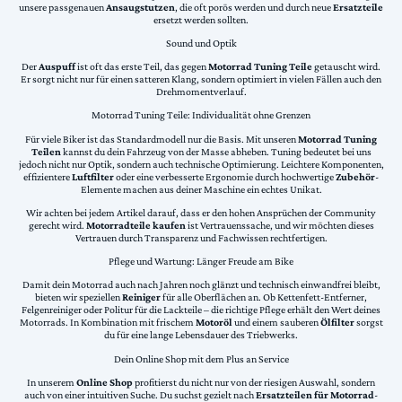
unsere passgenauen
Ansaugstutzen
, die oft porös werden und durch neue
Ersatzteile
ersetzt werden sollten.
Sound und Optik
Der
Auspuff
ist oft das erste Teil, das gegen
Motorrad Tuning Teile
getauscht wird.
Er sorgt nicht nur für einen satteren Klang, sondern optimiert in vielen Fällen auch den
Drehmomentverlauf.
Motorrad Tuning Teile: Individualität ohne Grenzen
Für viele Biker ist das Standardmodell nur die Basis. Mit unseren
Motorrad Tuning
Teilen
kannst du dein Fahrzeug von der Masse abheben. Tuning bedeutet bei uns
jedoch nicht nur Optik, sondern auch technische Optimierung. Leichtere Komponenten,
effizientere
Luftfilter
oder eine verbesserte Ergonomie durch hochwertige
Zubehör
-
Elemente machen aus deiner Maschine ein echtes Unikat.
Wir achten bei jedem Artikel darauf, dass er den hohen Ansprüchen der Community
gerecht wird.
Motorradteile kaufen
ist Vertrauenssache, und wir möchten dieses
Vertrauen durch Transparenz und Fachwissen rechtfertigen.
Pflege und Wartung: Länger Freude am Bike
Damit dein Motorrad auch nach Jahren noch glänzt und technisch einwandfrei bleibt,
bieten wir speziellen
Reiniger
für alle Oberflächen an. Ob Kettenfett-Entferner,
Felgenreiniger oder Politur für die Lackteile – die richtige Pflege erhält den Wert deines
Motorrads. In Kombination mit frischem
Motoröl
und einem sauberen
Ölfilter
sorgst
du für eine lange Lebensdauer des Triebwerks.
Dein Online Shop mit dem Plus an Service
In unserem
Online Shop
profitierst du nicht nur von der riesigen Auswahl, sondern
auch von einer intuitiven Suche. Du suchst gezielt nach
Ersatzteilen für Motorrad
-