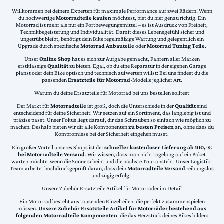
Willkommen bei deinem Experten für maximale Performance auf zwei Rädern! Wenn
du hochwertige
Motorradteile kaufen
möchtest, bist du hier genau richtig. Ein
Motorrad ist mehr als nur ein Fortbewegungsmittel – es ist Ausdruck von Freiheit,
Technikbegeisterung und Individualität. Damit dieses Lebensgefühl sicher und
ungetrübt bleibt, benötigt dein Bike regelmäßige Wartung und gelegentlich ein
Upgrade durch spezifische
Motorrad Anbauteile
oder
Motorrad Tuning Teile
.
Unser
Online Shop
hat es sich zur Aufgabe gemacht, Fahrern aller Marken
erstklassige
Qualität
zu bieten. Egal, ob du eine Reparatur in der eigenen Garage
planst oder dein Bike optisch und technisch aufwerten willst: Bei uns findest du die
passenden
Ersatzteile für Motorrad
-Modelle jeglicher Art.
Warum du deine Ersatzteile für Motorrad bei uns bestellen solltest
Der Markt für
Motorradteile
ist groß, doch die Unterschiede in der
Qualität
sind
entscheidend für deine Sicherheit. Wir setzen auf ein Sortiment, das langlebig ist und
präzise passt. Unser Fokus liegt darauf, dir das Schrauben so einfach wie möglich zu
machen. Deshalb bieten wir dir alle Komponenten
zu besten Preisen
an, ohne dass du
Kompromisse bei der Sicherheit eingehen musst.
Ein großer Vorteil unseres Shops ist der
schneller kostenloser Lieferung ab 100,-€
bei Motorradteile Versand
. Wir wissen, dass man nicht tagelang auf ein Paket
warten möchte, wenn die Sonne scheint und die nächste Tour ansteht. Unser Logistik-
Team arbeitet hochdruckgeprüft daran, dass dein
Motorradteile Versand
reibungslos
und zügig erfolgt.
Unsere Zubehör Ersatzteile Artikel für Motorräder im Detail
Ein Motorrad besteht aus tausenden Einzelteilen, die perfekt zusammenspielen
müssen.
Unsere Zubehör Ersatzteile Artikel für Motorräder bestehend aus
folgenden Motorradteile Komponenten
, die das Herzstück deines Bikes bilden: