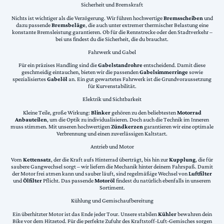
Sicherheit und Bremskraft
Nichts ist wichtiger als die Verzögerung. Wir führen hochwertige
Bremsscheiben
und
dazu passende
Bremsbeläge
, die auch unter extremer thermischer Belastung eine
konstante Bremsleistung garantieren. Ob für die Rennstrecke oder den Stadtverkehr –
bei uns findest du die Sicherheit, die du brauchst.
Fahrwerk und Gabel
Für ein präzises Handling sind die
Gabelstandrohre
entscheidend. Damit diese
geschmeidig eintauchen, bieten wir die passenden
Gabelsimmerringe
sowie
spezialisiertes
Gabelöl
an. Ein gut gewartetes Fahrwerk ist die Grundvoraussetzung
für Kurvenstabilität.
Elektrik und Sichtbarkeit
Kleine Teile, große Wirkung:
Blinker
gehören zu den beliebtesten
Motorrad
Anbauteilen
, um die Optik zu individualisieren. Doch auch die Technik im Inneren
muss stimmen. Mit unseren hochwertigen
Zündkerzen
garantieren wir eine optimale
Verbrennung und einen zuverlässigen Kaltstart.
Antrieb und Motor
Vom
Kettensatz
, der die Kraft aufs Hinterrad überträgt, bis hin zur
Kupplung
, die für
saubere Gangwechsel sorgt – wir liefern die Mechanik hinter deinem Fahrspaß. Damit
der Motor frei atmen kann und sauber läuft, sind regelmäßige Wechsel von
Luftfilter
und
Ölfilter
Pflicht. Das passende
Motoröl
findest du natürlich ebenfalls in unserem
Sortiment.
Kühlung und Gemischaufbereitung
Ein überhitzter Motor ist das Ende jeder Tour. Unsere stabilen
Kühler
bewahren dein
Bike vor dem Hitzetod. Für die perfekte Zufuhr des Kraftstoff-Luft-Gemisches sorgen