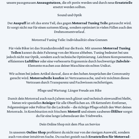
unsere passgenauen
Ansaugstutzen
, die oft porös werden und durch neue
Ersatzteile
ersetzt werden sollten.
Sound und Optik
Der
Auspuff
ist oft das erste Teil, das gegen
Motorrad Tuning Teile
getauscht wird.
Er sorgt nicht nur für einen satteren Klang, sondern optimiert in vielen Fällen auch den
Drehmomentverlauf.
Motorrad Tuning Teile: Individualität ohne Grenzen
Für viele Biker ist das Standardmodell nur die Basis. Mit unseren
Motorrad Tuning
Teilen
kannst du dein Fahrzeug von der Masse abheben. Tuning bedeutet bei uns
jedoch nicht nur Optik, sondern auch technische Optimierung. Leichtere Komponenten,
effizientere
Luftfilter
oder eine verbesserte Ergonomie durch hochwertige
Zubehör
-
Elemente machen aus deiner Maschine ein echtes Unikat.
Wir achten bei jedem Artikel darauf, dass er den hohen Ansprüchen der Community
gerecht wird.
Motorradteile kaufen
ist Vertrauenssache, und wir möchten dieses
Vertrauen durch Transparenz und Fachwissen rechtfertigen.
Pflege und Wartung: Länger Freude am Bike
Damit dein Motorrad auch nach Jahren noch glänzt und technisch einwandfrei bleibt,
bieten wir speziellen
Reiniger
für alle Oberflächen an. Ob Kettenfett-Entferner,
Felgenreiniger oder Politur für die Lackteile – die richtige Pflege erhält den Wert deines
Motorrads. In Kombination mit frischem
Motoröl
und einem sauberen
Ölfilter
sorgst
du für eine lange Lebensdauer des Triebwerks.
Dein Online Shop mit dem Plus an Service
In unserem
Online Shop
profitierst du nicht nur von der riesigen Auswahl, sondern
auch von einer intuitiven Suche. Du suchst gezielt nach
Ersatzteilen für Motorrad
-