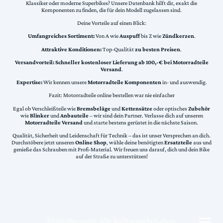
Klassiker oder moderne Superbikes? Unsere Datenbank hilft dir, exakt die
Komponenten zu finden, die für dein Modell zugelassen sind.
Deine Vorteile auf einen Blick:
Umfangreiches Sortiment:
Von A wie
Auspuff
bis Z wie
Zündkerzen
.
Attraktive Konditionen:
Top-Qualität
zu besten Preisen
.
Versandvorteil:
Schneller kostenloser Lieferung ab 100,-€ bei Motorradteile
Versand
.
Expertise:
Wir kennen unsere
Motorradteile Komponenten
in- und auswendig.
Fazit: Motorradteile online bestellen war nie einfacher
Egal ob Verschleißteile wie
Bremsbeläge
und
Kettensätze
oder optisches
Zubehör
wie
Blinker
und
Anbauteile
– wir sind dein Partner. Verlasse dich auf unseren
Motorradteile Versand
und starte bestens gerüstet in die nächste Saison.
Qualität, Sicherheit und Leidenschaft für Technik – das ist unser Versprechen an dich.
Durchstöbere jetzt unseren
Online Shop
, wähle deine benötigten
Ersatzteile
aus und
genieße das Schrauben mit Profi-Material. Wir freuen uns darauf, dich und dein Bike
auf der Straße zu unterstützen!
©Urheberrecht. Alle Rechte vorbehalten.