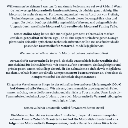
Willkommen bei deinem Experten für maximale Performance auf zwei Rädern! Wenn
du hochwertige
Motorradteile kaufen
möchtest, bist du hier genau richtig. Ein
Motorrad ist mehr als nur ein Fortbewegungsmittel – es ist Ausdruck von Freiheit,
Technikbegeisterung und Individualität. Damit dieses Lebensgefühl sicher und
ungetrübt bleibt, benötigt dein Bike regelmäßige Wartung und gelegentlich ein
Upgrade durch spezifische
Motorrad Anbauteile
oder
Motorrad Tuning Teile
.
Unser
Online Shop
hat es sich zur Aufgabe gemacht, Fahrern aller Marken
erstklassige
Qualität
zu bieten. Egal, ob du eine Reparatur in der eigenen Garage
planst oder dein Bike optisch und technisch aufwerten willst: Bei uns findest du die
passenden
Ersatzteile für Motorrad
-Modelle jeglicher Art.
Warum du deine Ersatzteile für Motorrad bei uns bestellen solltest
Der Markt für
Motorradteile
ist groß, doch die Unterschiede in der
Qualität
sind
entscheidend für deine Sicherheit. Wir setzen auf ein Sortiment, das langlebig ist und
präzise passt. Unser Fokus liegt darauf, dir das Schrauben so einfach wie möglich zu
machen. Deshalb bieten wir dir alle Komponenten
zu besten Preisen
an, ohne dass du
Kompromisse bei der Sicherheit eingehen musst.
Ein großer Vorteil unseres Shops ist der
schneller kostenloser Lieferung ab 100,-€
bei Motorradteile Versand
. Wir wissen, dass man nicht tagelang auf ein Paket
warten möchte, wenn die Sonne scheint und die nächste Tour ansteht. Unser Logistik-
Team arbeitet hochdruckgeprüft daran, dass dein
Motorradteile Versand
reibungslos
und zügig erfolgt.
Unsere Zubehör Ersatzteile Artikel für Motorräder im Detail
Ein Motorrad besteht aus tausenden Einzelteilen, die perfekt zusammenspielen
müssen.
Unsere Zubehör Ersatzteile Artikel für Motorräder bestehend aus
folgenden Motorradteile Komponenten
, die das Herzstück deines Bikes bilden: