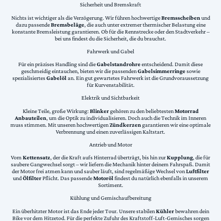
Sicherheit und Bremskraft
Nichts ist wichtiger als die Verzögerung. Wir führen hochwertige
Bremsscheiben
und
dazu passende
Bremsbeläge
, die auch unter extremer thermischer Belastung eine
konstante Bremsleistung garantieren. Ob für die Rennstrecke oder den Stadtverkehr –
bei uns findest du die Sicherheit, die du brauchst.
Fahrwerk und Gabel
Für ein präzises Handling sind die
Gabelstandrohre
entscheidend. Damit diese
geschmeidig eintauchen, bieten wir die passenden
Gabelsimmerringe
sowie
spezialisiertes
Gabelöl
an. Ein gut gewartetes Fahrwerk ist die Grundvoraussetzung
für Kurvenstabilität.
Elektrik und Sichtbarkeit
Kleine Teile, große Wirkung:
Blinker
gehören zu den beliebtesten
Motorrad
Anbauteilen
, um die Optik zu individualisieren. Doch auch die Technik im Inneren
muss stimmen. Mit unseren hochwertigen
Zündkerzen
garantieren wir eine optimale
Verbrennung und einen zuverlässigen Kaltstart.
Antrieb und Motor
Vom
Kettensatz
, der die Kraft aufs Hinterrad überträgt, bis hin zur
Kupplung
, die für
saubere Gangwechsel sorgt – wir liefern die Mechanik hinter deinem Fahrspaß. Damit
der Motor frei atmen kann und sauber läuft, sind regelmäßige Wechsel von
Luftfilter
und
Ölfilter
Pflicht. Das passende
Motoröl
findest du natürlich ebenfalls in unserem
Sortiment.
Kühlung und Gemischaufbereitung
Ein überhitzter Motor ist das Ende jeder Tour. Unsere stabilen
Kühler
bewahren dein
Bike vor dem Hitzetod. Für die perfekte Zufuhr des Kraftstoff-Luft-Gemisches sorgen