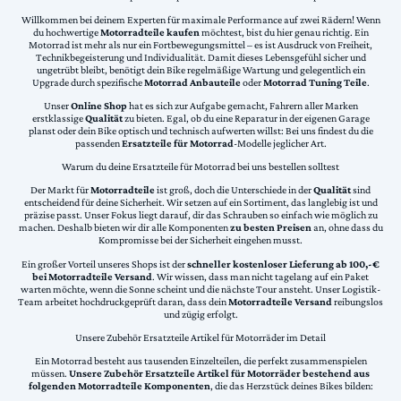
Willkommen bei deinem Experten für maximale Performance auf zwei Rädern! Wenn
du hochwertige
Motorradteile kaufen
möchtest, bist du hier genau richtig. Ein
Motorrad ist mehr als nur ein Fortbewegungsmittel – es ist Ausdruck von Freiheit,
Technikbegeisterung und Individualität. Damit dieses Lebensgefühl sicher und
ungetrübt bleibt, benötigt dein Bike regelmäßige Wartung und gelegentlich ein
Upgrade durch spezifische
Motorrad Anbauteile
oder
Motorrad Tuning Teile
.
Unser
Online Shop
hat es sich zur Aufgabe gemacht, Fahrern aller Marken
erstklassige
Qualität
zu bieten. Egal, ob du eine Reparatur in der eigenen Garage
planst oder dein Bike optisch und technisch aufwerten willst: Bei uns findest du die
passenden
Ersatzteile für Motorrad
-Modelle jeglicher Art.
Warum du deine Ersatzteile für Motorrad bei uns bestellen solltest
Der Markt für
Motorradteile
ist groß, doch die Unterschiede in der
Qualität
sind
entscheidend für deine Sicherheit. Wir setzen auf ein Sortiment, das langlebig ist und
präzise passt. Unser Fokus liegt darauf, dir das Schrauben so einfach wie möglich zu
machen. Deshalb bieten wir dir alle Komponenten
zu besten Preisen
an, ohne dass du
Kompromisse bei der Sicherheit eingehen musst.
Ein großer Vorteil unseres Shops ist der
schneller kostenloser Lieferung ab 100,-€
bei Motorradteile Versand
. Wir wissen, dass man nicht tagelang auf ein Paket
warten möchte, wenn die Sonne scheint und die nächste Tour ansteht. Unser Logistik-
Team arbeitet hochdruckgeprüft daran, dass dein
Motorradteile Versand
reibungslos
und zügig erfolgt.
Unsere Zubehör Ersatzteile Artikel für Motorräder im Detail
Ein Motorrad besteht aus tausenden Einzelteilen, die perfekt zusammenspielen
müssen.
Unsere Zubehör Ersatzteile Artikel für Motorräder bestehend aus
folgenden Motorradteile Komponenten
, die das Herzstück deines Bikes bilden: