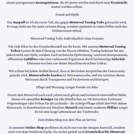
unsere passgenauen
Ansaugstutzen
, die oft porös werden und durch neue
Ersatzteile
ersetzt werden sollten.
Sound und Optik
Der
Auspuff
ist oft das erste Teil, das gegen
Motorrad Tuning Teile
getauscht wird.
Er sorgt nicht nur für einen satteren Klang, sondern optimiert in vielen Fällen auch den
Drehmomentverlauf.
Motorrad Tuning Teile: Individualität ohne Grenzen
Für viele Biker ist das Standardmodell nur die Basis. Mit unseren
Motorrad Tuning
Teilen
kannst du dein Fahrzeug von der Masse abheben. Tuning bedeutet bei uns
jedoch nicht nur Optik, sondern auch technische Optimierung. Leichtere Komponenten,
effizientere
Luftfilter
oder eine verbesserte Ergonomie durch hochwertige
Zubehör
-
Elemente machen aus deiner Maschine ein echtes Unikat.
Wir achten bei jedem Artikel darauf, dass er den hohen Ansprüchen der Community
gerecht wird.
Motorradteile kaufen
ist Vertrauenssache, und wir möchten dieses
Vertrauen durch Transparenz und Fachwissen rechtfertigen.
Pflege und Wartung: Länger Freude am Bike
Damit dein Motorrad auch nach Jahren noch glänzt und technisch einwandfrei bleibt,
bieten wir speziellen
Reiniger
für alle Oberflächen an. Ob Kettenfett-Entferner,
Felgenreiniger oder Politur für die Lackteile – die richtige Pflege erhält den Wert deines
Motorrads. In Kombination mit frischem
Motoröl
und einem sauberen
Ölfilter
sorgst
du für eine lange Lebensdauer des Triebwerks.
Dein Online Shop mit dem Plus an Service
In unserem
Online Shop
profitierst du nicht nur von der riesigen Auswahl, sondern
auch von einer intuitiven Suche. Du suchst gezielt nach
Ersatzteilen für Motorrad
-