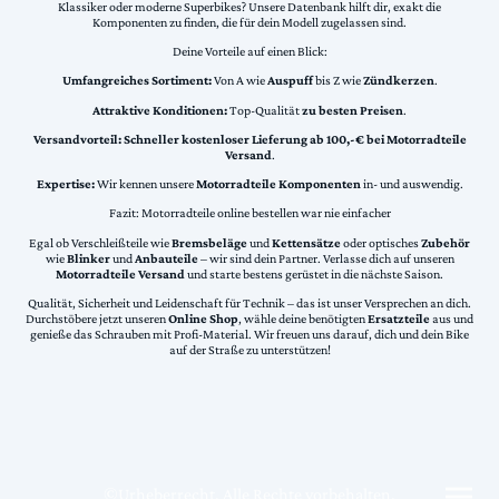
Klassiker oder moderne Superbikes? Unsere Datenbank hilft dir, exakt die
Komponenten zu finden, die für dein Modell zugelassen sind.
Deine Vorteile auf einen Blick:
Umfangreiches Sortiment:
Von A wie
Auspuff
bis Z wie
Zündkerzen
.
Attraktive Konditionen:
Top-Qualität
zu besten Preisen
.
Versandvorteil:
Schneller kostenloser Lieferung ab 100,-€ bei Motorradteile
Versand
.
Expertise:
Wir kennen unsere
Motorradteile Komponenten
in- und auswendig.
Fazit: Motorradteile online bestellen war nie einfacher
Egal ob Verschleißteile wie
Bremsbeläge
und
Kettensätze
oder optisches
Zubehör
wie
Blinker
und
Anbauteile
– wir sind dein Partner. Verlasse dich auf unseren
Motorradteile Versand
und starte bestens gerüstet in die nächste Saison.
Qualität, Sicherheit und Leidenschaft für Technik – das ist unser Versprechen an dich.
Durchstöbere jetzt unseren
Online Shop
, wähle deine benötigten
Ersatzteile
aus und
genieße das Schrauben mit Profi-Material. Wir freuen uns darauf, dich und dein Bike
auf der Straße zu unterstützen!
©Urheberrecht. Alle Rechte vorbehalten.