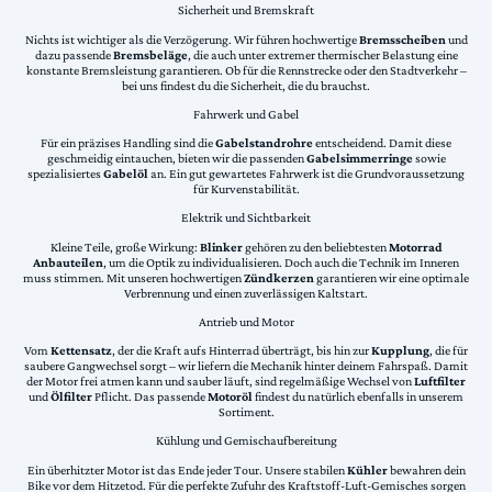
Sicherheit und Bremskraft
Nichts ist wichtiger als die Verzögerung. Wir führen hochwertige
Bremsscheiben
und
dazu passende
Bremsbeläge
, die auch unter extremer thermischer Belastung eine
konstante Bremsleistung garantieren. Ob für die Rennstrecke oder den Stadtverkehr –
bei uns findest du die Sicherheit, die du brauchst.
Fahrwerk und Gabel
Für ein präzises Handling sind die
Gabelstandrohre
entscheidend. Damit diese
geschmeidig eintauchen, bieten wir die passenden
Gabelsimmerringe
sowie
spezialisiertes
Gabelöl
an. Ein gut gewartetes Fahrwerk ist die Grundvoraussetzung
für Kurvenstabilität.
Elektrik und Sichtbarkeit
Kleine Teile, große Wirkung:
Blinker
gehören zu den beliebtesten
Motorrad
Anbauteilen
, um die Optik zu individualisieren. Doch auch die Technik im Inneren
muss stimmen. Mit unseren hochwertigen
Zündkerzen
garantieren wir eine optimale
Verbrennung und einen zuverlässigen Kaltstart.
Antrieb und Motor
Vom
Kettensatz
, der die Kraft aufs Hinterrad überträgt, bis hin zur
Kupplung
, die für
saubere Gangwechsel sorgt – wir liefern die Mechanik hinter deinem Fahrspaß. Damit
der Motor frei atmen kann und sauber läuft, sind regelmäßige Wechsel von
Luftfilter
und
Ölfilter
Pflicht. Das passende
Motoröl
findest du natürlich ebenfalls in unserem
Sortiment.
Kühlung und Gemischaufbereitung
Ein überhitzter Motor ist das Ende jeder Tour. Unsere stabilen
Kühler
bewahren dein
Bike vor dem Hitzetod. Für die perfekte Zufuhr des Kraftstoff-Luft-Gemisches sorgen