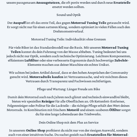
unsere passgenauen
Ansaugstutzen
, die oft porös werden und durch neue
Ersatzteile
ersetzt werden sollten.
Sound und Optik
Der
Auspuff
ist oft das erste Teil, das gegen
Motorrad Tuning Teile
getauscht wird.
Er sorgt nicht nur für einen satteren Klang, sondern optimiert in vielen Fällen auch den
Drehmomentverlauf.
Motorrad Tuning Teile: Individualität ohne Grenzen
Für viele Biker ist das Standardmodell nur die Basis. Mit unseren
Motorrad Tuning
Teilen
kannst du dein Fahrzeug von der Masse abheben. Tuning bedeutet bei uns
jedoch nicht nur Optik, sondern auch technische Optimierung. Leichtere Komponenten,
effizientere
Luftfilter
oder eine verbesserte Ergonomie durch hochwertige
Zubehör
-
Elemente machen aus deiner Maschine ein echtes Unikat.
Wir achten bei jedem Artikel darauf, dass er den hohen Ansprüchen der Community
gerecht wird.
Motorradteile kaufen
ist Vertrauenssache, und wir möchten dieses
Vertrauen durch Transparenz und Fachwissen rechtfertigen.
Pflege und Wartung: Länger Freude am Bike
Damit dein Motorrad auch nach Jahren noch glänzt und technisch einwandfrei bleibt,
bieten wir speziellen
Reiniger
für alle Oberflächen an. Ob Kettenfett-Entferner,
Felgenreiniger oder Politur für die Lackteile – die richtige Pflege erhält den Wert deines
Motorrads. In Kombination mit frischem
Motoröl
und einem sauberen
Ölfilter
sorgst
du für eine lange Lebensdauer des Triebwerks.
Dein Online Shop mit dem Plus an Service
In unserem
Online Shop
profitierst du nicht nur von der riesigen Auswahl, sondern
auch von einer intuitiven Suche. Du suchst gezielt nach
Ersatzteilen für Motorrad
-