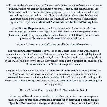
Willkommen bei deinem Experten für maximale Performance auf zwei Rädern! Wenn
du hochwertige
Motorradteile kaufen
möchtest, bist du hier genau richtig. Ein
Motorrad ist mehr als nur ein Fortbewegungsmittel – es ist Ausdruck von Freiheit,
Technikbegeisterung und Individualität. Damit dieses Lebensgefühl sicher und
ungetrübt bleibt, benötigt dein Bike regelmäßige Wartung und gelegentlich ein
Upgrade durch spezifische
Motorrad Anbauteile
oder
Motorrad Tuning Teile
.
Unser
Online Shop
hat es sich zur Aufgabe gemacht, Fahrern aller Marken
erstklassige
Qualität
zu bieten. Egal, ob du eine Reparatur in der eigenen Garage
planst oder dein Bike optisch und technisch aufwerten willst: Bei uns findest du die
passenden
Ersatzteile für Motorrad
-Modelle jeglicher Art.
Warum du deine Ersatzteile für Motorrad bei uns bestellen solltest
Der Markt für
Motorradteile
ist groß, doch die Unterschiede in der
Qualität
sind
entscheidend für deine Sicherheit. Wir setzen auf ein Sortiment, das langlebig ist und
präzise passt. Unser Fokus liegt darauf, dir das Schrauben so einfach wie möglich zu
machen. Deshalb bieten wir dir alle Komponenten
zu besten Preisen
an, ohne dass du
Kompromisse bei der Sicherheit eingehen musst.
Ein großer Vorteil unseres Shops ist der
schneller kostenloser Lieferung ab 100,-€
bei Motorradteile Versand
. Wir wissen, dass man nicht tagelang auf ein Paket
warten möchte, wenn die Sonne scheint und die nächste Tour ansteht. Unser Logistik-
Team arbeitet hochdruckgeprüft daran, dass dein
Motorradteile Versand
reibungslos
und zügig erfolgt.
Unsere Zubehör Ersatzteile Artikel für Motorräder im Detail
Ein Motorrad besteht aus tausenden Einzelteilen, die perfekt zusammenspielen
müssen.
Unsere Zubehör Ersatzteile Artikel für Motorräder bestehend aus
folgenden Motorradteile Komponenten
, die das Herzstück deines Bikes bilden: