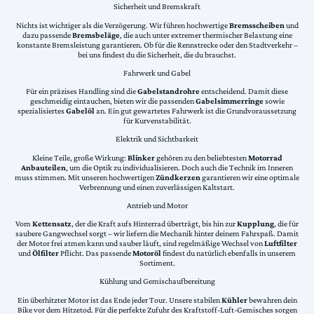
Sicherheit und Bremskraft
Nichts ist wichtiger als die Verzögerung. Wir führen hochwertige
Bremsscheiben
und
dazu passende
Bremsbeläge
, die auch unter extremer thermischer Belastung eine
konstante Bremsleistung garantieren. Ob für die Rennstrecke oder den Stadtverkehr –
bei uns findest du die Sicherheit, die du brauchst.
Fahrwerk und Gabel
Für ein präzises Handling sind die
Gabelstandrohre
entscheidend. Damit diese
geschmeidig eintauchen, bieten wir die passenden
Gabelsimmerringe
sowie
spezialisiertes
Gabelöl
an. Ein gut gewartetes Fahrwerk ist die Grundvoraussetzung
für Kurvenstabilität.
Elektrik und Sichtbarkeit
Kleine Teile, große Wirkung:
Blinker
gehören zu den beliebtesten
Motorrad
Anbauteilen
, um die Optik zu individualisieren. Doch auch die Technik im Inneren
muss stimmen. Mit unseren hochwertigen
Zündkerzen
garantieren wir eine optimale
Verbrennung und einen zuverlässigen Kaltstart.
Antrieb und Motor
Vom
Kettensatz
, der die Kraft aufs Hinterrad überträgt, bis hin zur
Kupplung
, die für
saubere Gangwechsel sorgt – wir liefern die Mechanik hinter deinem Fahrspaß. Damit
der Motor frei atmen kann und sauber läuft, sind regelmäßige Wechsel von
Luftfilter
und
Ölfilter
Pflicht. Das passende
Motoröl
findest du natürlich ebenfalls in unserem
Sortiment.
Kühlung und Gemischaufbereitung
Ein überhitzter Motor ist das Ende jeder Tour. Unsere stabilen
Kühler
bewahren dein
Bike vor dem Hitzetod. Für die perfekte Zufuhr des Kraftstoff-Luft-Gemisches sorgen