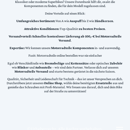
Klassiker oder moderne Superbikes? Unsere Datenbank hilft dir, exakt die
Komponenten zu finden, die für dein Modell zugelassen sind.
Deine Vorteile auf einen Blick:
Umfangreiches Sortiment:
Von A wie
Auspuff
bis Z wie
Zündkerzen
.
Attraktive Konditionen:
Top-Qualität
zu besten Preisen
.
Versandvorteil:
Schneller kostenloser Lieferung ab 100,-€ bei Motorradteile
Versand
.
Expertise:
Wir kennen unsere
Motorradteile Komponenten
in- und auswendig.
Fazit: Motorradteile online bestellen war nie einfacher
Egal ob Verschleißteile wie
Bremsbeläge
und
Kettensätze
oder optisches
Zubehör
wie
Blinker
und
Anbauteile
– wir sind dein Partner. Verlasse dich auf unseren
Motorradteile Versand
und starte bestens gerüstet in die nächste Saison.
Qualität, Sicherheit und Leidenschaft für Technik – das ist unser Versprechen an dich.
Durchstöbere jetzt unseren
Online Shop
, wähle deine benötigten
Ersatzteile
aus und
genieße das Schrauben mit Profi-Material. Wir freuen uns darauf, dich und dein Bike
auf der Straße zu unterstützen!
©Urheberrecht. Alle Rechte vorbehalten.