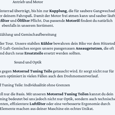
Antrieb und Motor
Hinterrad überträgt, bis hin zur
Kupplung
, die für saubere Gangwechse
ter deinem Fahrspaß. Damit der Motor frei atmen kann und sauber läuft
filter
und
Ölfilter
Pflicht. Das passende
Motoröl
findest du natürlich
ebenfalls in unserem Sortiment.
Kühlung und Gemischaufbereitung
der Tour. Unsere stabilen
Kühler
bewahren dein Bike vor dem Hitzetod
toff-Luft-Gemisches sorgen unsere passgenauen
Ansaugstutzen
, die oft
und durch neue
Ersatzteile
ersetzt werden sollten.
Sound und Optik
das gegen
Motorrad Tuning Teile
getauscht wird. Er sorgt nicht nur für
dern optimiert in vielen Fällen auch den Drehmomentverlauf.
 Tuning Teile: Individualität ohne Grenzen
ll nur die Basis. Mit unseren
Motorrad Tuning Teilen
kannst du dein
ing bedeutet bei uns jedoch nicht nur Optik, sondern auch technisch
ten, effizientere
Luftfilter
oder eine verbesserte Ergonomie durch
Elemente machen aus deiner Maschine ein echtes Unikat.