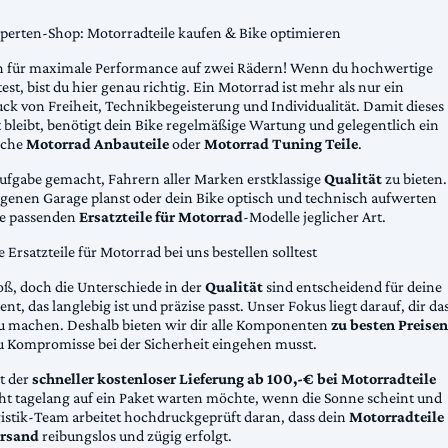
xperten-Shop: Motorradteile kaufen & Bike optimieren
 für maximale Performance auf zwei Rädern! Wenn du hochwertige
st, bist du hier genau richtig. Ein Motorrad ist mehr als nur ein
ck von Freiheit, Technikbegeisterung und Individualität. Damit dieses
 bleibt, benötigt dein Bike regelmäßige Wartung und gelegentlich ein
sche
Motorrad Anbauteile
oder
Motorrad Tuning Teile
.
Aufgabe gemacht, Fahrern aller Marken erstklassige
Qualität
zu bieten.
eigenen Garage planst oder dein Bike optisch und technisch aufwerten
die passenden
Ersatzteile für Motorrad
-Modelle jeglicher Art.
Ersatzteile für Motorrad bei uns bestellen solltest
oß, doch die Unterschiede in der
Qualität
sind entscheidend für deine
nt, das langlebig ist und präzise passt. Unser Fokus liegt darauf, dir da
u machen. Deshalb bieten wir dir alle Komponenten
zu besten Preisen
u Kompromisse bei der Sicherheit eingehen musst.
st der
schneller kostenloser Lieferung ab 100,-€ bei Motorradteile
cht tagelang auf ein Paket warten möchte, wenn die Sonne scheint und
gistik-Team arbeitet hochdruckgeprüft daran, dass dein
Motorradteile
rsand
reibungslos und zügig erfolgt.