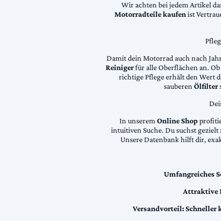
Wir achten bei jedem Artikel d
Motorradteile kaufen
ist Vertra
Pfle
Damit dein Motorrad auch nach Jahre
Reiniger
für alle Oberflächen an. Ob 
richtige Pflege erhält den Wert
sauberen
Ölfilter
Dei
In unserem
Online Shop
profiti
intuitiven Suche. Du suchst geziel
Unsere Datenbank hilft dir, exa
Umfangreiches S
Attraktive
Versandvorteil:
Schneller 