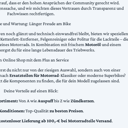
arauf, dass er den hohen Ansprüchen der Community gerecht wird.
uenssache, und wir möchten dieses Vertrauen durch Transparenz und
Fachwissen rechtfertigen.
ge und Wartung: Länger Freude am Bike
n noch glänzt und technisch einwandfrei bleibt, bieten wir spezielle
Kettenfett-Entferner, Felgenreiniger oder Politur für die Lackteile – di
 deines Motorrads. In Kombination mit frischem
Motoröl
und einem
sorgst du für eine lange Lebensdauer des Triebwerks.
n Online Shop mit dem Plus an Service
erst du nicht nur von der riesigen Auswahl, sondern auch von einer
t nach
Ersatzteilen für Motorrad
-Klassiker oder moderne Superbikes?
kt die Komponenten zu finden, die für dein Modell zugelassen sind.
Deine Vorteile auf einen Blick:
ortiment:
Von A wie
Auspuff
bis Z wie
Zündkerzen
.
 Konditionen:
Top-Qualität
zu besten Preisen
.
kostenloser Lieferung ab 100,-€ bei Motorradteile Versand
.