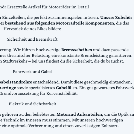
ör Ersatzteile Artikel für Motorräder im Detail
n Einzelteilen, die perfekt zusammenspielen müssen.
Unsere Zubehör
äder bestehend aus folgenden Motorradteile Komponenten
, die das
Herzstück deines Bikes bilden:
Sicherheit und Bremskraft
zögerung. Wir führen hochwertige
Bremsscheiben
und dazu passende
emer thermischer Belastung eine konstante Bremsleistung garantieren.
 Stadtverkehr – bei uns findest du die Sicherheit, die du brauchst.
Fahrwerk und Gabel
Gabelstandrohre
entscheidend. Damit diese geschmeidig eintauchen,
erringe
sowie spezialisiertes
Gabelöl
an. Ein gut gewartetes Fahrwer
e Grundvoraussetzung für Kurvenstabilität.
Elektrik und Sichtbarkeit
r
gehören zu den beliebtesten
Motorrad Anbauteilen
, um die Optik zu
die Technik im Inneren muss stimmen. Mit unseren hochwertigen
 eine optimale Verbrennung und einen zuverlässigen Kaltstart.