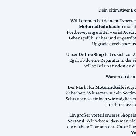
Dein ultimativer E
Willkommen bei deinem Experten
Motorradteile kaufen
möchte
Fortbewegungsmittel – es ist Ausdru
Lebensgefühl sicher und ungetrübt
Upgrade durch spezifi
Unser
Online Shop
hat es sich zur 
Egal, ob du eine Reparatur in der 
willst: Bei uns findest du 
Warum du deine 
Der Markt für
Motorradteile
ist gr
Sicherheit. Wir setzen auf ein Sortime
Schrauben so einfach wie möglich z
an, ohne dass d
Ein großer Vorteil unseres Shops i
Versand
. Wir wissen, dass man ni
die nächste Tour ansteht. Unser Lo
Ve