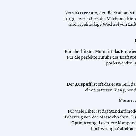
Vom
Kettensatz
, der die Kraft aufs 
sorgt – wir liefern die Mechanik hin
sind regelmäßige Wechsel von
Luft
Ein überhitzter Motor ist das Ende je
Für die perfekte Zufuhr des Krafts
porös werden 
Der
Auspuff
ist oft das erste Teil, 
einen satteren Klang, son
Motorrad
Für viele Biker ist das Standardmode
Fahrzeug von der Masse abheben. Tun
Optimierung. Leichtere Komponen
hochwertige
Zubehör
-