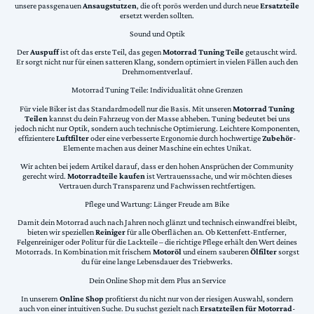
unsere passgenauen
Ansaugstutzen
, die oft porös werden und durch neue
Ersatzteile
ersetzt werden sollten.
Sound und Optik
Der
Auspuff
ist oft das erste Teil, das gegen
Motorrad Tuning Teile
getauscht wird.
Er sorgt nicht nur für einen satteren Klang, sondern optimiert in vielen Fällen auch den
Drehmomentverlauf.
Motorrad Tuning Teile: Individualität ohne Grenzen
Für viele Biker ist das Standardmodell nur die Basis. Mit unseren
Motorrad Tuning
Teilen
kannst du dein Fahrzeug von der Masse abheben. Tuning bedeutet bei uns
jedoch nicht nur Optik, sondern auch technische Optimierung. Leichtere Komponenten,
effizientere
Luftfilter
oder eine verbesserte Ergonomie durch hochwertige
Zubehör
-
Elemente machen aus deiner Maschine ein echtes Unikat.
Wir achten bei jedem Artikel darauf, dass er den hohen Ansprüchen der Community
gerecht wird.
Motorradteile kaufen
ist Vertrauenssache, und wir möchten dieses
Vertrauen durch Transparenz und Fachwissen rechtfertigen.
Pflege und Wartung: Länger Freude am Bike
Damit dein Motorrad auch nach Jahren noch glänzt und technisch einwandfrei bleibt,
bieten wir speziellen
Reiniger
für alle Oberflächen an. Ob Kettenfett-Entferner,
Felgenreiniger oder Politur für die Lackteile – die richtige Pflege erhält den Wert deines
Motorrads. In Kombination mit frischem
Motoröl
und einem sauberen
Ölfilter
sorgst
du für eine lange Lebensdauer des Triebwerks.
Dein Online Shop mit dem Plus an Service
In unserem
Online Shop
profitierst du nicht nur von der riesigen Auswahl, sondern
auch von einer intuitiven Suche. Du suchst gezielt nach
Ersatzteilen für Motorrad
-