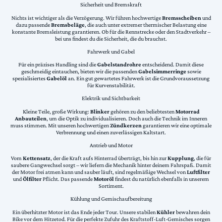
Sicherheit und Bremskraft
Nichts ist wichtiger als die Verzögerung. Wir führen hochwertige
Bremsscheiben
und
dazu passende
Bremsbeläge
, die auch unter extremer thermischer Belastung eine
konstante Bremsleistung garantieren. Ob für die Rennstrecke oder den Stadtverkehr –
bei uns findest du die Sicherheit, die du brauchst.
Fahrwerk und Gabel
Für ein präzises Handling sind die
Gabelstandrohre
entscheidend. Damit diese
geschmeidig eintauchen, bieten wir die passenden
Gabelsimmerringe
sowie
spezialisiertes
Gabelöl
an. Ein gut gewartetes Fahrwerk ist die Grundvoraussetzung
für Kurvenstabilität.
Elektrik und Sichtbarkeit
Kleine Teile, große Wirkung:
Blinker
gehören zu den beliebtesten
Motorrad
Anbauteilen
, um die Optik zu individualisieren. Doch auch die Technik im Inneren
muss stimmen. Mit unseren hochwertigen
Zündkerzen
garantieren wir eine optimale
Verbrennung und einen zuverlässigen Kaltstart.
Antrieb und Motor
Vom
Kettensatz
, der die Kraft aufs Hinterrad überträgt, bis hin zur
Kupplung
, die für
saubere Gangwechsel sorgt – wir liefern die Mechanik hinter deinem Fahrspaß. Damit
der Motor frei atmen kann und sauber läuft, sind regelmäßige Wechsel von
Luftfilter
und
Ölfilter
Pflicht. Das passende
Motoröl
findest du natürlich ebenfalls in unserem
Sortiment.
Kühlung und Gemischaufbereitung
Ein überhitzter Motor ist das Ende jeder Tour. Unsere stabilen
Kühler
bewahren dein
Bike vor dem Hitzetod. Für die perfekte Zufuhr des Kraftstoff-Luft-Gemisches sorgen