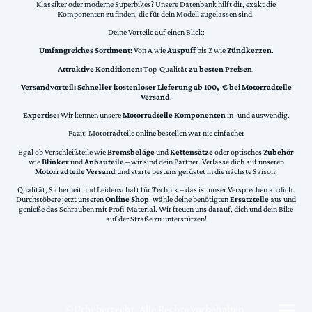
Klassiker oder moderne Superbikes? Unsere Datenbank hilft dir, exakt die
Komponenten zu finden, die für dein Modell zugelassen sind.
Deine Vorteile auf einen Blick:
Umfangreiches Sortiment:
Von A wie
Auspuff
bis Z wie
Zündkerzen
.
Attraktive Konditionen:
Top-Qualität
zu besten Preisen
.
Versandvorteil:
Schneller kostenloser Lieferung ab 100,-€ bei Motorradteile
Versand
.
Expertise:
Wir kennen unsere
Motorradteile Komponenten
in- und auswendig.
Fazit: Motorradteile online bestellen war nie einfacher
Egal ob Verschleißteile wie
Bremsbeläge
und
Kettensätze
oder optisches
Zubehör
wie
Blinker
und
Anbauteile
– wir sind dein Partner. Verlasse dich auf unseren
Motorradteile Versand
und starte bestens gerüstet in die nächste Saison.
Qualität, Sicherheit und Leidenschaft für Technik – das ist unser Versprechen an dich.
Durchstöbere jetzt unseren
Online Shop
, wähle deine benötigten
Ersatzteile
aus und
genieße das Schrauben mit Profi-Material. Wir freuen uns darauf, dich und dein Bike
auf der Straße zu unterstützen!
©Urheberrecht. Alle Rechte vorbehalten.