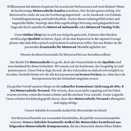
Willkommen bei deinem Experten für maximale Performance auf zwei Rädern! Wenn
du hochwertige
Motorradteile kaufen
möchtest, bist du hier genau richtig. Ein
Motorrad ist mehr als nur ein Fortbewegungsmittel – es ist Ausdruck von Freiheit,
Technikbegeisterung und Individualität. Damit dieses Lebensgefühl sicher und
ungetrübt bleibt, benötigt dein Bike regelmäßige Wartung und gelegentlich ein
Upgrade durch spezifische
Motorrad Anbauteile
oder
Motorrad Tuning Teile
.
Unser
Online Shop
hat es sich zur Aufgabe gemacht, Fahrern aller Marken
erstklassige
Qualität
zu bieten. Egal, ob du eine Reparatur in der eigenen Garage
planst oder dein Bike optisch und technisch aufwerten willst: Bei uns findest du die
passenden
Ersatzteile für Motorrad
-Modelle jeglicher Art.
Warum du deine Ersatzteile für Motorrad bei uns bestellen solltest
Der Markt für
Motorradteile
ist groß, doch die Unterschiede in der
Qualität
sind
entscheidend für deine Sicherheit. Wir setzen auf ein Sortiment, das langlebig ist und
präzise passt. Unser Fokus liegt darauf, dir das Schrauben so einfach wie möglich zu
machen. Deshalb bieten wir dir alle Komponenten
zu besten Preisen
an, ohne dass du
Kompromisse bei der Sicherheit eingehen musst.
Ein großer Vorteil unseres Shops ist der
schneller kostenloser Lieferung ab 100,-€
bei Motorradteile Versand
. Wir wissen, dass man nicht tagelang auf ein Paket
warten möchte, wenn die Sonne scheint und die nächste Tour ansteht. Unser Logistik-
Team arbeitet hochdruckgeprüft daran, dass dein
Motorradteile Versand
reibungslos
und zügig erfolgt.
Unsere Zubehör Ersatzteile Artikel für Motorräder im Detail
Ein Motorrad besteht aus tausenden Einzelteilen, die perfekt zusammenspielen
müssen.
Unsere Zubehör Ersatzteile Artikel für Motorräder bestehend aus
folgenden Motorradteile Komponenten
, die das Herzstück deines Bikes bilden: