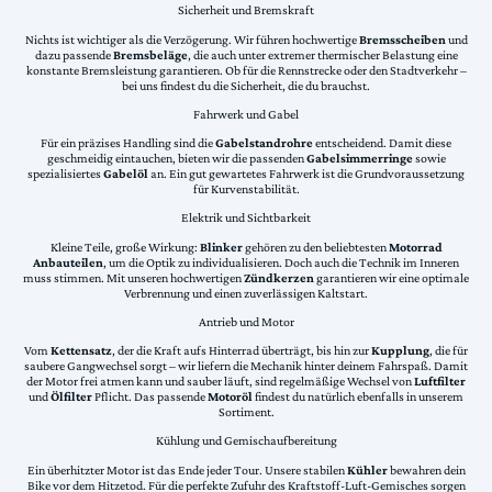
Sicherheit und Bremskraft
Nichts ist wichtiger als die Verzögerung. Wir führen hochwertige
Bremsscheiben
und
dazu passende
Bremsbeläge
, die auch unter extremer thermischer Belastung eine
konstante Bremsleistung garantieren. Ob für die Rennstrecke oder den Stadtverkehr –
bei uns findest du die Sicherheit, die du brauchst.
Fahrwerk und Gabel
Für ein präzises Handling sind die
Gabelstandrohre
entscheidend. Damit diese
geschmeidig eintauchen, bieten wir die passenden
Gabelsimmerringe
sowie
spezialisiertes
Gabelöl
an. Ein gut gewartetes Fahrwerk ist die Grundvoraussetzung
für Kurvenstabilität.
Elektrik und Sichtbarkeit
Kleine Teile, große Wirkung:
Blinker
gehören zu den beliebtesten
Motorrad
Anbauteilen
, um die Optik zu individualisieren. Doch auch die Technik im Inneren
muss stimmen. Mit unseren hochwertigen
Zündkerzen
garantieren wir eine optimale
Verbrennung und einen zuverlässigen Kaltstart.
Antrieb und Motor
Vom
Kettensatz
, der die Kraft aufs Hinterrad überträgt, bis hin zur
Kupplung
, die für
saubere Gangwechsel sorgt – wir liefern die Mechanik hinter deinem Fahrspaß. Damit
der Motor frei atmen kann und sauber läuft, sind regelmäßige Wechsel von
Luftfilter
und
Ölfilter
Pflicht. Das passende
Motoröl
findest du natürlich ebenfalls in unserem
Sortiment.
Kühlung und Gemischaufbereitung
Ein überhitzter Motor ist das Ende jeder Tour. Unsere stabilen
Kühler
bewahren dein
Bike vor dem Hitzetod. Für die perfekte Zufuhr des Kraftstoff-Luft-Gemisches sorgen