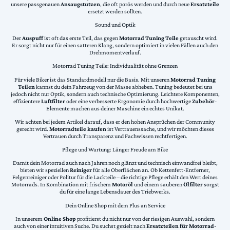
unsere passgenauen
Ansaugstutzen
, die oft porös werden und durch neue
Ersatzteile
ersetzt werden sollten.
Sound und Optik
Der
Auspuff
ist oft das erste Teil, das gegen
Motorrad Tuning Teile
getauscht wird.
Er sorgt nicht nur für einen satteren Klang, sondern optimiert in vielen Fällen auch den
Drehmomentverlauf.
Motorrad Tuning Teile: Individualität ohne Grenzen
Für viele Biker ist das Standardmodell nur die Basis. Mit unseren
Motorrad Tuning
Teilen
kannst du dein Fahrzeug von der Masse abheben. Tuning bedeutet bei uns
jedoch nicht nur Optik, sondern auch technische Optimierung. Leichtere Komponenten,
effizientere
Luftfilter
oder eine verbesserte Ergonomie durch hochwertige
Zubehör
-
Elemente machen aus deiner Maschine ein echtes Unikat.
Wir achten bei jedem Artikel darauf, dass er den hohen Ansprüchen der Community
gerecht wird.
Motorradteile kaufen
ist Vertrauenssache, und wir möchten dieses
Vertrauen durch Transparenz und Fachwissen rechtfertigen.
Pflege und Wartung: Länger Freude am Bike
Damit dein Motorrad auch nach Jahren noch glänzt und technisch einwandfrei bleibt,
bieten wir speziellen
Reiniger
für alle Oberflächen an. Ob Kettenfett-Entferner,
Felgenreiniger oder Politur für die Lackteile – die richtige Pflege erhält den Wert deines
Motorrads. In Kombination mit frischem
Motoröl
und einem sauberen
Ölfilter
sorgst
du für eine lange Lebensdauer des Triebwerks.
Dein Online Shop mit dem Plus an Service
In unserem
Online Shop
profitierst du nicht nur von der riesigen Auswahl, sondern
auch von einer intuitiven Suche. Du suchst gezielt nach
Ersatzteilen für Motorrad
-