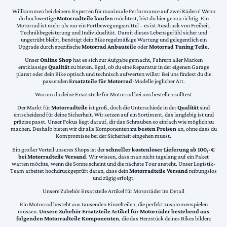
Willkommen bei deinem Experten für maximale Performance auf zwei Rädern! Wenn
du hochwertige
Motorradteile kaufen
möchtest, bist du hier genau richtig. Ein
Motorrad ist mehr als nur ein Fortbewegungsmittel – es ist Ausdruck von Freiheit,
Technikbegeisterung und Individualität. Damit dieses Lebensgefühl sicher und
ungetrübt bleibt, benötigt dein Bike regelmäßige Wartung und gelegentlich ein
Upgrade durch spezifische
Motorrad Anbauteile
oder
Motorrad Tuning Teile
.
Unser
Online Shop
hat es sich zur Aufgabe gemacht, Fahrern aller Marken
erstklassige
Qualität
zu bieten. Egal, ob du eine Reparatur in der eigenen Garage
planst oder dein Bike optisch und technisch aufwerten willst: Bei uns findest du die
passenden
Ersatzteile für Motorrad
-Modelle jeglicher Art.
Warum du deine Ersatzteile für Motorrad bei uns bestellen solltest
Der Markt für
Motorradteile
ist groß, doch die Unterschiede in der
Qualität
sind
entscheidend für deine Sicherheit. Wir setzen auf ein Sortiment, das langlebig ist und
präzise passt. Unser Fokus liegt darauf, dir das Schrauben so einfach wie möglich zu
machen. Deshalb bieten wir dir alle Komponenten
zu besten Preisen
an, ohne dass du
Kompromisse bei der Sicherheit eingehen musst.
Ein großer Vorteil unseres Shops ist der
schneller kostenloser Lieferung ab 100,-€
bei Motorradteile Versand
. Wir wissen, dass man nicht tagelang auf ein Paket
warten möchte, wenn die Sonne scheint und die nächste Tour ansteht. Unser Logistik-
Team arbeitet hochdruckgeprüft daran, dass dein
Motorradteile Versand
reibungslos
und zügig erfolgt.
Unsere Zubehör Ersatzteile Artikel für Motorräder im Detail
Ein Motorrad besteht aus tausenden Einzelteilen, die perfekt zusammenspielen
müssen.
Unsere Zubehör Ersatzteile Artikel für Motorräder bestehend aus
folgenden Motorradteile Komponenten
, die das Herzstück deines Bikes bilden: