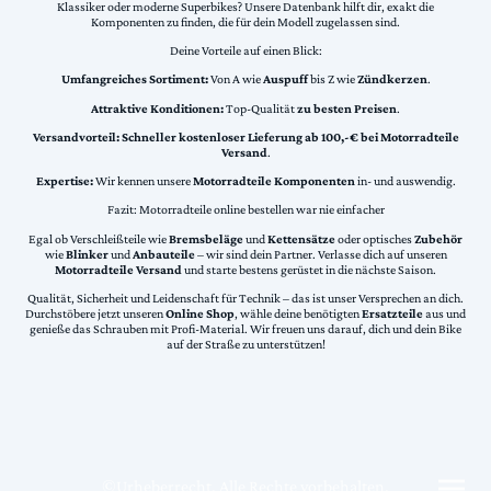
Klassiker oder moderne Superbikes? Unsere Datenbank hilft dir, exakt die
Komponenten zu finden, die für dein Modell zugelassen sind.
Deine Vorteile auf einen Blick:
Umfangreiches Sortiment:
Von A wie
Auspuff
bis Z wie
Zündkerzen
.
Attraktive Konditionen:
Top-Qualität
zu besten Preisen
.
Versandvorteil:
Schneller kostenloser Lieferung ab 100,-€ bei Motorradteile
Versand
.
Expertise:
Wir kennen unsere
Motorradteile Komponenten
in- und auswendig.
Fazit: Motorradteile online bestellen war nie einfacher
Egal ob Verschleißteile wie
Bremsbeläge
und
Kettensätze
oder optisches
Zubehör
wie
Blinker
und
Anbauteile
– wir sind dein Partner. Verlasse dich auf unseren
Motorradteile Versand
und starte bestens gerüstet in die nächste Saison.
Qualität, Sicherheit und Leidenschaft für Technik – das ist unser Versprechen an dich.
Durchstöbere jetzt unseren
Online Shop
, wähle deine benötigten
Ersatzteile
aus und
genieße das Schrauben mit Profi-Material. Wir freuen uns darauf, dich und dein Bike
auf der Straße zu unterstützen!
©Urheberrecht. Alle Rechte vorbehalten.