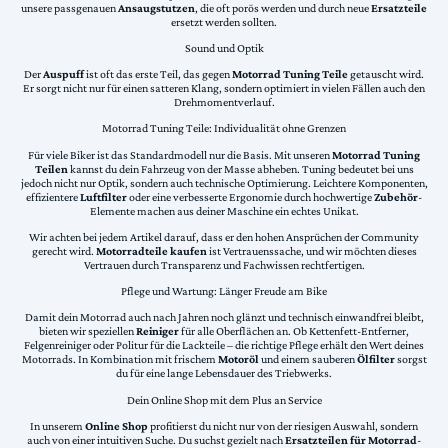
unsere passgenauen
Ansaugstutzen
, die oft porös werden und durch neue
Ersatzteile
ersetzt werden sollten.
Sound und Optik
Der
Auspuff
ist oft das erste Teil, das gegen
Motorrad Tuning Teile
getauscht wird.
Er sorgt nicht nur für einen satteren Klang, sondern optimiert in vielen Fällen auch den
Drehmomentverlauf.
Motorrad Tuning Teile: Individualität ohne Grenzen
Für viele Biker ist das Standardmodell nur die Basis. Mit unseren
Motorrad Tuning
Teilen
kannst du dein Fahrzeug von der Masse abheben. Tuning bedeutet bei uns
jedoch nicht nur Optik, sondern auch technische Optimierung. Leichtere Komponenten,
effizientere
Luftfilter
oder eine verbesserte Ergonomie durch hochwertige
Zubehör
-
Elemente machen aus deiner Maschine ein echtes Unikat.
Wir achten bei jedem Artikel darauf, dass er den hohen Ansprüchen der Community
gerecht wird.
Motorradteile kaufen
ist Vertrauenssache, und wir möchten dieses
Vertrauen durch Transparenz und Fachwissen rechtfertigen.
Pflege und Wartung: Länger Freude am Bike
Damit dein Motorrad auch nach Jahren noch glänzt und technisch einwandfrei bleibt,
bieten wir speziellen
Reiniger
für alle Oberflächen an. Ob Kettenfett-Entferner,
Felgenreiniger oder Politur für die Lackteile – die richtige Pflege erhält den Wert deines
Motorrads. In Kombination mit frischem
Motoröl
und einem sauberen
Ölfilter
sorgst
du für eine lange Lebensdauer des Triebwerks.
Dein Online Shop mit dem Plus an Service
In unserem
Online Shop
profitierst du nicht nur von der riesigen Auswahl, sondern
auch von einer intuitiven Suche. Du suchst gezielt nach
Ersatzteilen für Motorrad
-