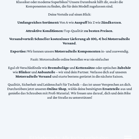
Klassiker oder moderne Superbikes? Unsere Datenbank hilft dir, exakt die
Komponenten zu finden, die für dein Modell zugelassen sind.
Deine Vorteile auf einen Blick:
Umfangreiches Sortiment:
Von A wie
Auspuff
bis Z wie
Zündkerzen
.
Attraktive Konditionen:
Top-Qualität
zu besten Preisen
.
Versandvorteil:
Schneller kostenloser Lieferung ab 100,-€ bei Motorradteile
Versand
.
Expertise:
Wir kennen unsere
Motorradteile Komponenten
in- und auswendig.
Fazit: Motorradteile online bestellen war nie einfacher
Egal ob Verschleißteile wie
Bremsbeläge
und
Kettensätze
oder optisches
Zubehör
wie
Blinker
und
Anbauteile
– wir sind dein Partner. Verlasse dich auf unseren
Motorradteile Versand
und starte bestens gerüstet in die nächste Saison.
Qualität, Sicherheit und Leidenschaft für Technik – das ist unser Versprechen an dich.
Durchstöbere jetzt unseren
Online Shop
, wähle deine benötigten
Ersatzteile
aus und
genieße das Schrauben mit Profi-Material. Wir freuen uns darauf, dich und dein Bike
auf der Straße zu unterstützen!
©Urheberrecht. Alle Rechte vorbehalten.