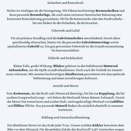
Sicherheit und Bremskraft
Nichts ist wichtiger als die Verzögerung. Wir führen hochwertige
Bremsscheiben
und
dazu passende
Bremsbeläge
, die auch unter extremer thermischer Belastung eine
konstante Bremsleistung garantieren. Ob für die Rennstrecke oder den Stadtverkehr –
bei uns findest du die Sicherheit, die du brauchst.
Fahrwerk und Gabel
Für ein präzises Handling sind die
Gabelstandrohre
entscheidend. Damit diese
geschmeidig eintauchen, bieten wir die passenden
Gabelsimmerringe
sowie
spezialisiertes
Gabelöl
an. Ein gut gewartetes Fahrwerk ist die Grundvoraussetzung
für Kurvenstabilität.
Elektrik und Sichtbarkeit
Kleine Teile, große Wirkung:
Blinker
gehören zu den beliebtesten
Motorrad
Anbauteilen
, um die Optik zu individualisieren. Doch auch die Technik im Inneren
muss stimmen. Mit unseren hochwertigen
Zündkerzen
garantieren wir eine optimale
Verbrennung und einen zuverlässigen Kaltstart.
Antrieb und Motor
Vom
Kettensatz
, der die Kraft aufs Hinterrad überträgt, bis hin zur
Kupplung
, die für
saubere Gangwechsel sorgt – wir liefern die Mechanik hinter deinem Fahrspaß. Damit
der Motor frei atmen kann und sauber läuft, sind regelmäßige Wechsel von
Luftfilter
und
Ölfilter
Pflicht. Das passende
Motoröl
findest du natürlich ebenfalls in unserem
Sortiment.
Kühlung und Gemischaufbereitung
Ein überhitzter Motor ist das Ende jeder Tour. Unsere stabilen
Kühler
bewahren dein
Bike vor dem Hitzetod. Für die perfekte Zufuhr des Kraftstoff-Luft-Gemisches sorgen