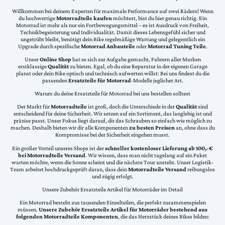
Willkommen bei deinem Experten für maximale Performance auf zwei Rädern! Wenn
du hochwertige
Motorradteile kaufen
möchtest, bist du hier genau richtig. Ein
Motorrad ist mehr als nur ein Fortbewegungsmittel – es ist Ausdruck von Freiheit,
Technikbegeisterung und Individualität. Damit dieses Lebensgefühl sicher und
ungetrübt bleibt, benötigt dein Bike regelmäßige Wartung und gelegentlich ein
Upgrade durch spezifische
Motorrad Anbauteile
oder
Motorrad Tuning Teile
.
Unser
Online Shop
hat es sich zur Aufgabe gemacht, Fahrern aller Marken
erstklassige
Qualität
zu bieten. Egal, ob du eine Reparatur in der eigenen Garage
planst oder dein Bike optisch und technisch aufwerten willst: Bei uns findest du die
passenden
Ersatzteile für Motorrad
-Modelle jeglicher Art.
Warum du deine Ersatzteile für Motorrad bei uns bestellen solltest
Der Markt für
Motorradteile
ist groß, doch die Unterschiede in der
Qualität
sind
entscheidend für deine Sicherheit. Wir setzen auf ein Sortiment, das langlebig ist und
präzise passt. Unser Fokus liegt darauf, dir das Schrauben so einfach wie möglich zu
machen. Deshalb bieten wir dir alle Komponenten
zu besten Preisen
an, ohne dass du
Kompromisse bei der Sicherheit eingehen musst.
Ein großer Vorteil unseres Shops ist der
schneller kostenloser Lieferung ab 100,-€
bei Motorradteile Versand
. Wir wissen, dass man nicht tagelang auf ein Paket
warten möchte, wenn die Sonne scheint und die nächste Tour ansteht. Unser Logistik-
Team arbeitet hochdruckgeprüft daran, dass dein
Motorradteile Versand
reibungslos
und zügig erfolgt.
Unsere Zubehör Ersatzteile Artikel für Motorräder im Detail
Ein Motorrad besteht aus tausenden Einzelteilen, die perfekt zusammenspielen
müssen.
Unsere Zubehör Ersatzteile Artikel für Motorräder bestehend aus
folgenden Motorradteile Komponenten
, die das Herzstück deines Bikes bilden: