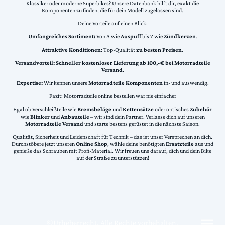
Klassiker oder moderne Superbikes? Unsere Datenbank hilft dir, exakt die
Komponenten zu finden, die für dein Modell zugelassen sind.
Deine Vorteile auf einen Blick:
Umfangreiches Sortiment:
Von A wie
Auspuff
bis Z wie
Zündkerzen
.
Attraktive Konditionen:
Top-Qualität
zu besten Preisen
.
Versandvorteil:
Schneller kostenloser Lieferung ab 100,-€ bei Motorradteile
Versand
.
Expertise:
Wir kennen unsere
Motorradteile Komponenten
in- und auswendig.
Fazit: Motorradteile online bestellen war nie einfacher
Egal ob Verschleißteile wie
Bremsbeläge
und
Kettensätze
oder optisches
Zubehör
wie
Blinker
und
Anbauteile
– wir sind dein Partner. Verlasse dich auf unseren
Motorradteile Versand
und starte bestens gerüstet in die nächste Saison.
Qualität, Sicherheit und Leidenschaft für Technik – das ist unser Versprechen an dich.
Durchstöbere jetzt unseren
Online Shop
, wähle deine benötigten
Ersatzteile
aus und
genieße das Schrauben mit Profi-Material. Wir freuen uns darauf, dich und dein Bike
auf der Straße zu unterstützen!
©Urheberrecht. Alle Rechte vorbehalten.