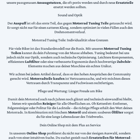
unsere passgenauen
Ansaugstutzen
, die oft porös werden und durch neue
Ersatzteile
ersetzt werden sollten.
Sound und Optik
Der
Auspuff
ist oft das erste Teil, das gegen
Motorrad Tuning Teile
getauscht wird.
Er sorgt nicht nur für einen satteren Klang, sondern optimiert in vielen Fällen auch den
Drehmomentverlauf.
Motorrad Tuning Teile: Individualität ohne Grenzen
Für viele Biker ist das Standardmodell nur die Basis. Mit unseren
Motorrad Tuning
Teilen
kannst du dein Fahrzeug von der Masse abheben. Tuning bedeutet bei uns
jedoch nicht nur Optik, sondern auch technische Optimierung. Leichtere Komponenten,
effizientere
Luftfilter
oder eine verbesserte Ergonomie durch hochwertige
Zubehör
-
Elemente machen aus deiner Maschine ein echtes Unikat.
Wir achten bei jedem Artikel darauf, dass er den hohen Ansprüchen der Community
gerecht wird.
Motorradteile kaufen
ist Vertrauenssache, und wir möchten dieses
Vertrauen durch Transparenz und Fachwissen rechtfertigen.
Pflege und Wartung: Länger Freude am Bike
Damit dein Motorrad auch nach Jahren noch glänzt und technisch einwandfrei bleibt,
bieten wir speziellen
Reiniger
für alle Oberflächen an. Ob Kettenfett-Entferner,
Felgenreiniger oder Politur für die Lackteile – die richtige Pflege erhält den Wert deines
Motorrads. In Kombination mit frischem
Motoröl
und einem sauberen
Ölfilter
sorgst
du für eine lange Lebensdauer des Triebwerks.
Dein Online Shop mit dem Plus an Service
In unserem
Online Shop
profitierst du nicht nur von der riesigen Auswahl, sondern
auch von einer intuitiven Suche. Du suchst gezielt nach
Ersatzteilen für Motorrad
-