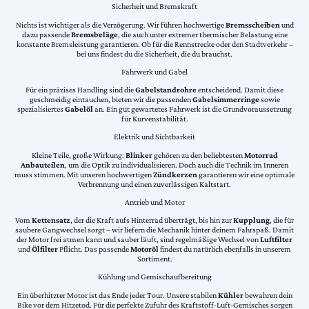
Sicherheit und Bremskraft
Nichts ist wichtiger als die Verzögerung. Wir führen hochwertige
Bremsscheiben
und
dazu passende
Bremsbeläge
, die auch unter extremer thermischer Belastung eine
konstante Bremsleistung garantieren. Ob für die Rennstrecke oder den Stadtverkehr –
bei uns findest du die Sicherheit, die du brauchst.
Fahrwerk und Gabel
Für ein präzises Handling sind die
Gabelstandrohre
entscheidend. Damit diese
geschmeidig eintauchen, bieten wir die passenden
Gabelsimmerringe
sowie
spezialisiertes
Gabelöl
an. Ein gut gewartetes Fahrwerk ist die Grundvoraussetzung
für Kurvenstabilität.
Elektrik und Sichtbarkeit
Kleine Teile, große Wirkung:
Blinker
gehören zu den beliebtesten
Motorrad
Anbauteilen
, um die Optik zu individualisieren. Doch auch die Technik im Inneren
muss stimmen. Mit unseren hochwertigen
Zündkerzen
garantieren wir eine optimale
Verbrennung und einen zuverlässigen Kaltstart.
Antrieb und Motor
Vom
Kettensatz
, der die Kraft aufs Hinterrad überträgt, bis hin zur
Kupplung
, die für
saubere Gangwechsel sorgt – wir liefern die Mechanik hinter deinem Fahrspaß. Damit
der Motor frei atmen kann und sauber läuft, sind regelmäßige Wechsel von
Luftfilter
und
Ölfilter
Pflicht. Das passende
Motoröl
findest du natürlich ebenfalls in unserem
Sortiment.
Kühlung und Gemischaufbereitung
Ein überhitzter Motor ist das Ende jeder Tour. Unsere stabilen
Kühler
bewahren dein
Bike vor dem Hitzetod. Für die perfekte Zufuhr des Kraftstoff-Luft-Gemisches sorgen