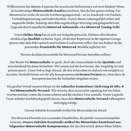
Willkommen bei deinem Experten für maximale Performance auf zwei Rädern! Wenn
du hochwertige
Motorradteile kaufen
möchtest, bist du hier genau richtig. Ein
Motorrad ist mehr als nur ein Fortbewegungsmittel – es ist Ausdruck von Freiheit,
Technikbegeisterung und Individualität. Damit dieses Lebensgefühl sicher und
ungetrübt bleibt, benötigt dein Bike regelmäßige Wartung und gelegentlich ein
Upgrade durch spezifische
Motorrad Anbauteile
oder
Motorrad Tuning Teile
.
Unser
Online Shop
hat es sich zur Aufgabe gemacht, Fahrern aller Marken
erstklassige
Qualität
zu bieten. Egal, ob du eine Reparatur in der eigenen Garage
planst oder dein Bike optisch und technisch aufwerten willst: Bei uns findest du die
passenden
Ersatzteile für Motorrad
-Modelle jeglicher Art.
Warum du deine Ersatzteile für Motorrad bei uns bestellen solltest
Der Markt für
Motorradteile
ist groß, doch die Unterschiede in der
Qualität
sind
entscheidend für deine Sicherheit. Wir setzen auf ein Sortiment, das langlebig ist und
präzise passt. Unser Fokus liegt darauf, dir das Schrauben so einfach wie möglich zu
machen. Deshalb bieten wir dir alle Komponenten
zu besten Preisen
an, ohne dass du
Kompromisse bei der Sicherheit eingehen musst.
Ein großer Vorteil unseres Shops ist der
schneller kostenloser Lieferung ab 100,-€
bei Motorradteile Versand
. Wir wissen, dass man nicht tagelang auf ein Paket
warten möchte, wenn die Sonne scheint und die nächste Tour ansteht. Unser Logistik-
Team arbeitet hochdruckgeprüft daran, dass dein
Motorradteile Versand
reibungslos
und zügig erfolgt.
Unsere Zubehör Ersatzteile Artikel für Motorräder im Detail
Ein Motorrad besteht aus tausenden Einzelteilen, die perfekt zusammenspielen
müssen.
Unsere Zubehör Ersatzteile Artikel für Motorräder bestehend aus
folgenden Motorradteile Komponenten
, die das Herzstück deines Bikes bilden: