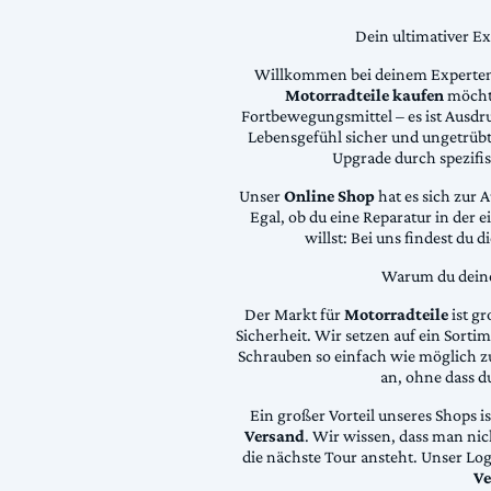
Dein ultimativer E
Willkommen bei deinem Experten
Motorradteile kaufen
möchte
Fortbewegungsmittel – es ist Ausdru
Lebensgefühl sicher und ungetrübt
Upgrade durch spezifi
Unser
Online Shop
hat es sich zur 
Egal, ob du eine Reparatur in der 
willst: Bei uns findest du 
Warum du deine 
Der Markt für
Motorradteile
ist gr
Sicherheit. Wir setzen auf ein Sortime
Schrauben so einfach wie möglich z
an, ohne dass d
Ein großer Vorteil unseres Shops i
Versand
. Wir wissen, dass man ni
die nächste Tour ansteht. Unser Lo
Ve