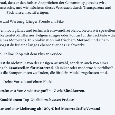
arauf, dass er den hohen Ansprüchen der Community gerecht wird.
uenssache, und wir möchten dieses Vertrauen durch Transparenz und
Fachwissen rechtfertigen.
ge und Wartung: Länger Freude am Bike
n noch glänzt und technisch einwandfrei bleibt, bieten wir spezielle
Kettenfett-Entferner, Felgenreiniger oder Politur für die Lackteile – di
 deines Motorrads. In Kombination mit frischem
Motoröl
und einem
sorgst du für eine lange Lebensdauer des Triebwerks.
n Online Shop mit dem Plus an Service
erst du nicht nur von der riesigen Auswahl, sondern auch von einer
t nach
Ersatzteilen für Motorrad
-Klassiker oder moderne Superbikes?
kt die Komponenten zu finden, die für dein Modell zugelassen sind.
Deine Vorteile auf einen Blick:
ortiment:
Von A wie
Auspuff
bis Z wie
Zündkerzen
.
 Konditionen:
Top-Qualität
zu besten Preisen
.
kostenloser Lieferung ab 100,-€ bei Motorradteile Versand
.