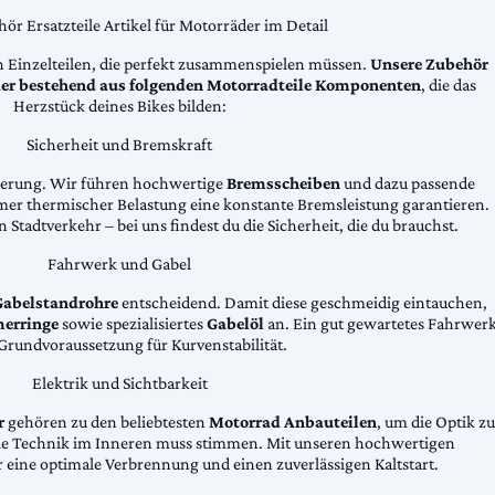
ör Ersatzteile Artikel für Motorräder im Detail
n Einzelteilen, die perfekt zusammenspielen müssen.
Unsere Zubehör
äder bestehend aus folgenden Motorradteile Komponenten
, die das
Herzstück deines Bikes bilden:
Sicherheit und Bremskraft
zögerung. Wir führen hochwertige
Bremsscheiben
und dazu passende
emer thermischer Belastung eine konstante Bremsleistung garantieren.
 Stadtverkehr – bei uns findest du die Sicherheit, die du brauchst.
Fahrwerk und Gabel
Gabelstandrohre
entscheidend. Damit diese geschmeidig eintauchen,
erringe
sowie spezialisiertes
Gabelöl
an. Ein gut gewartetes Fahrwer
e Grundvoraussetzung für Kurvenstabilität.
Elektrik und Sichtbarkeit
r
gehören zu den beliebtesten
Motorrad Anbauteilen
, um die Optik zu
die Technik im Inneren muss stimmen. Mit unseren hochwertigen
 eine optimale Verbrennung und einen zuverlässigen Kaltstart.