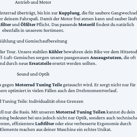
Antrieb und Motor
Hinterrad überträgt, bis hin zur
Kupplung
, die für saubere Gangwechse
ter deinem Fahrspaß. Damit der Motor frei atmen kann und sauber läuft
filter
und
Ölfilter
Pflicht. Das passende
Motoröl
findest du natürlich
ebenfalls in unserem Sortiment.
Kühlung und Gemischaufbereitung
der Tour. Unsere stabilen
Kühler
bewahren dein Bike vor dem Hitzetod
toff-Luft-Gemisches sorgen unsere passgenauen
Ansaugstutzen
, die oft
und durch neue
Ersatzteile
ersetzt werden sollten.
Sound und Optik
das gegen
Motorrad Tuning Teile
getauscht wird. Er sorgt nicht nur für
dern optimiert in vielen Fällen auch den Drehmomentverlauf.
 Tuning Teile: Individualität ohne Grenzen
ll nur die Basis. Mit unseren
Motorrad Tuning Teilen
kannst du dein
ing bedeutet bei uns jedoch nicht nur Optik, sondern auch technisch
ten, effizientere
Luftfilter
oder eine verbesserte Ergonomie durch
Elemente machen aus deiner Maschine ein echtes Unikat.