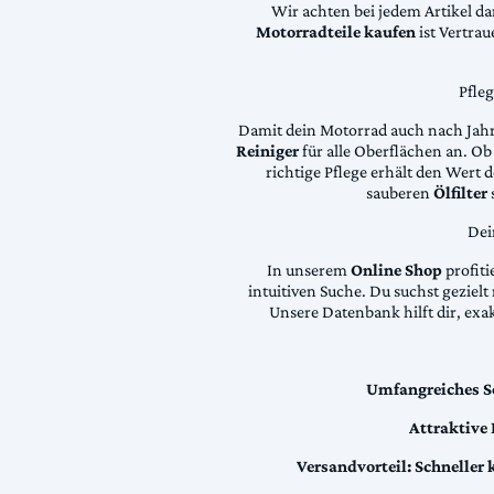
Wir achten bei jedem Artikel d
Motorradteile kaufen
ist Vertra
Pfle
Damit dein Motorrad auch nach Jahre
Reiniger
für alle Oberflächen an. Ob 
richtige Pflege erhält den Wert
sauberen
Ölfilter
Dei
In unserem
Online Shop
profiti
intuitiven Suche. Du suchst geziel
Unsere Datenbank hilft dir, exa
Umfangreiches S
Attraktive
Versandvorteil:
Schneller 