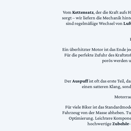
Vom
Kettensatz
, der die Kraft aufs 
sorgt – wir liefern die Mechanik hin
sind regelmäßige Wechsel von
Luft
Ein überhitzter Motor ist das Ende je
Für die perfekte Zufuhr des Krafts
porös werden 
Der
Auspuff
ist oft das erste Teil, 
einen satteren Klang, son
Motorrad
Für viele Biker ist das Standardmode
Fahrzeug von der Masse abheben. Tun
Optimierung. Leichtere Komponen
hochwertige
Zubehör
-