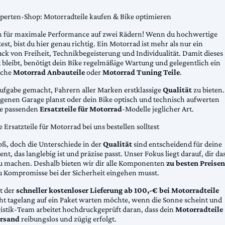
xperten-Shop: Motorradteile kaufen & Bike optimieren
 für maximale Performance auf zwei Rädern! Wenn du hochwertige
st, bist du hier genau richtig. Ein Motorrad ist mehr als nur ein
ck von Freiheit, Technikbegeisterung und Individualität. Damit dieses
 bleibt, benötigt dein Bike regelmäßige Wartung und gelegentlich ein
sche
Motorrad Anbauteile
oder
Motorrad Tuning Teile
.
Aufgabe gemacht, Fahrern aller Marken erstklassige
Qualität
zu bieten.
eigenen Garage planst oder dein Bike optisch und technisch aufwerten
die passenden
Ersatzteile für Motorrad
-Modelle jeglicher Art.
Ersatzteile für Motorrad bei uns bestellen solltest
oß, doch die Unterschiede in der
Qualität
sind entscheidend für deine
nt, das langlebig ist und präzise passt. Unser Fokus liegt darauf, dir da
u machen. Deshalb bieten wir dir alle Komponenten
zu besten Preisen
u Kompromisse bei der Sicherheit eingehen musst.
st der
schneller kostenloser Lieferung ab 100,-€ bei Motorradteile
cht tagelang auf ein Paket warten möchte, wenn die Sonne scheint und
gistik-Team arbeitet hochdruckgeprüft daran, dass dein
Motorradteile
rsand
reibungslos und zügig erfolgt.