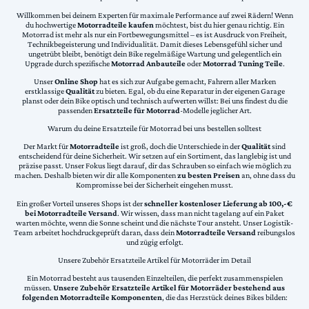
Willkommen bei deinem Experten für maximale Performance auf zwei Rädern! Wenn
du hochwertige
Motorradteile kaufen
möchtest, bist du hier genau richtig. Ein
Motorrad ist mehr als nur ein Fortbewegungsmittel – es ist Ausdruck von Freiheit,
Technikbegeisterung und Individualität. Damit dieses Lebensgefühl sicher und
ungetrübt bleibt, benötigt dein Bike regelmäßige Wartung und gelegentlich ein
Upgrade durch spezifische
Motorrad Anbauteile
oder
Motorrad Tuning Teile
.
Unser
Online Shop
hat es sich zur Aufgabe gemacht, Fahrern aller Marken
erstklassige
Qualität
zu bieten. Egal, ob du eine Reparatur in der eigenen Garage
planst oder dein Bike optisch und technisch aufwerten willst: Bei uns findest du die
passenden
Ersatzteile für Motorrad
-Modelle jeglicher Art.
Warum du deine Ersatzteile für Motorrad bei uns bestellen solltest
Der Markt für
Motorradteile
ist groß, doch die Unterschiede in der
Qualität
sind
entscheidend für deine Sicherheit. Wir setzen auf ein Sortiment, das langlebig ist und
präzise passt. Unser Fokus liegt darauf, dir das Schrauben so einfach wie möglich zu
machen. Deshalb bieten wir dir alle Komponenten
zu besten Preisen
an, ohne dass du
Kompromisse bei der Sicherheit eingehen musst.
Ein großer Vorteil unseres Shops ist der
schneller kostenloser Lieferung ab 100,-€
bei Motorradteile Versand
. Wir wissen, dass man nicht tagelang auf ein Paket
warten möchte, wenn die Sonne scheint und die nächste Tour ansteht. Unser Logistik-
Team arbeitet hochdruckgeprüft daran, dass dein
Motorradteile Versand
reibungslos
und zügig erfolgt.
Unsere Zubehör Ersatzteile Artikel für Motorräder im Detail
Ein Motorrad besteht aus tausenden Einzelteilen, die perfekt zusammenspielen
müssen.
Unsere Zubehör Ersatzteile Artikel für Motorräder bestehend aus
folgenden Motorradteile Komponenten
, die das Herzstück deines Bikes bilden: