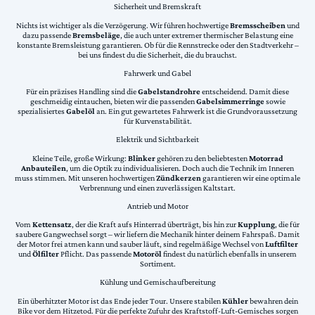
Sicherheit und Bremskraft
Nichts ist wichtiger als die Verzögerung. Wir führen hochwertige
Bremsscheiben
und
dazu passende
Bremsbeläge
, die auch unter extremer thermischer Belastung eine
konstante Bremsleistung garantieren. Ob für die Rennstrecke oder den Stadtverkehr –
bei uns findest du die Sicherheit, die du brauchst.
Fahrwerk und Gabel
Für ein präzises Handling sind die
Gabelstandrohre
entscheidend. Damit diese
geschmeidig eintauchen, bieten wir die passenden
Gabelsimmerringe
sowie
spezialisiertes
Gabelöl
an. Ein gut gewartetes Fahrwerk ist die Grundvoraussetzung
für Kurvenstabilität.
Elektrik und Sichtbarkeit
Kleine Teile, große Wirkung:
Blinker
gehören zu den beliebtesten
Motorrad
Anbauteilen
, um die Optik zu individualisieren. Doch auch die Technik im Inneren
muss stimmen. Mit unseren hochwertigen
Zündkerzen
garantieren wir eine optimale
Verbrennung und einen zuverlässigen Kaltstart.
Antrieb und Motor
Vom
Kettensatz
, der die Kraft aufs Hinterrad überträgt, bis hin zur
Kupplung
, die für
saubere Gangwechsel sorgt – wir liefern die Mechanik hinter deinem Fahrspaß. Damit
der Motor frei atmen kann und sauber läuft, sind regelmäßige Wechsel von
Luftfilter
und
Ölfilter
Pflicht. Das passende
Motoröl
findest du natürlich ebenfalls in unserem
Sortiment.
Kühlung und Gemischaufbereitung
Ein überhitzter Motor ist das Ende jeder Tour. Unsere stabilen
Kühler
bewahren dein
Bike vor dem Hitzetod. Für die perfekte Zufuhr des Kraftstoff-Luft-Gemisches sorgen