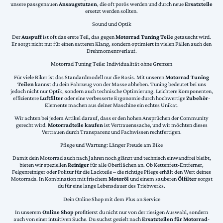
unsere passgenauen
Ansaugstutzen
, die oft porös werden und durch neue
Ersatzteile
ersetzt werden sollten.
Sound und Optik
Der
Auspuff
ist oft das erste Teil, das gegen
Motorrad Tuning Teile
getauscht wird.
Er sorgt nicht nur für einen satteren Klang, sondern optimiert in vielen Fällen auch den
Drehmomentverlauf.
Motorrad Tuning Teile: Individualität ohne Grenzen
Für viele Biker ist das Standardmodell nur die Basis. Mit unseren
Motorrad Tuning
Teilen
kannst du dein Fahrzeug von der Masse abheben. Tuning bedeutet bei uns
jedoch nicht nur Optik, sondern auch technische Optimierung. Leichtere Komponenten,
effizientere
Luftfilter
oder eine verbesserte Ergonomie durch hochwertige
Zubehör
-
Elemente machen aus deiner Maschine ein echtes Unikat.
Wir achten bei jedem Artikel darauf, dass er den hohen Ansprüchen der Community
gerecht wird.
Motorradteile kaufen
ist Vertrauenssache, und wir möchten dieses
Vertrauen durch Transparenz und Fachwissen rechtfertigen.
Pflege und Wartung: Länger Freude am Bike
Damit dein Motorrad auch nach Jahren noch glänzt und technisch einwandfrei bleibt,
bieten wir speziellen
Reiniger
für alle Oberflächen an. Ob Kettenfett-Entferner,
Felgenreiniger oder Politur für die Lackteile – die richtige Pflege erhält den Wert deines
Motorrads. In Kombination mit frischem
Motoröl
und einem sauberen
Ölfilter
sorgst
du für eine lange Lebensdauer des Triebwerks.
Dein Online Shop mit dem Plus an Service
In unserem
Online Shop
profitierst du nicht nur von der riesigen Auswahl, sondern
auch von einer intuitiven Suche. Du suchst gezielt nach
Ersatzteilen für Motorrad
-