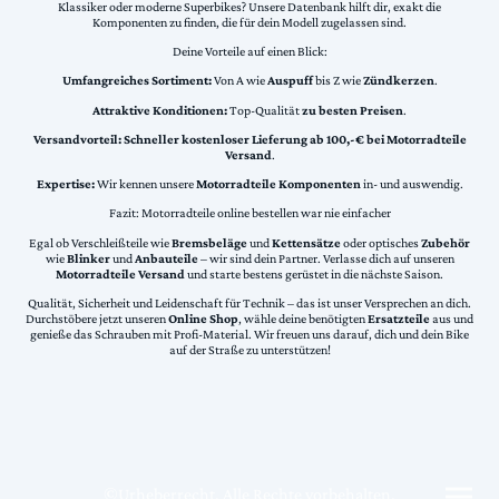
Klassiker oder moderne Superbikes? Unsere Datenbank hilft dir, exakt die
Komponenten zu finden, die für dein Modell zugelassen sind.
Deine Vorteile auf einen Blick:
Umfangreiches Sortiment:
Von A wie
Auspuff
bis Z wie
Zündkerzen
.
Attraktive Konditionen:
Top-Qualität
zu besten Preisen
.
Versandvorteil:
Schneller kostenloser Lieferung ab 100,-€ bei Motorradteile
Versand
.
Expertise:
Wir kennen unsere
Motorradteile Komponenten
in- und auswendig.
Fazit: Motorradteile online bestellen war nie einfacher
Egal ob Verschleißteile wie
Bremsbeläge
und
Kettensätze
oder optisches
Zubehör
wie
Blinker
und
Anbauteile
– wir sind dein Partner. Verlasse dich auf unseren
Motorradteile Versand
und starte bestens gerüstet in die nächste Saison.
Qualität, Sicherheit und Leidenschaft für Technik – das ist unser Versprechen an dich.
Durchstöbere jetzt unseren
Online Shop
, wähle deine benötigten
Ersatzteile
aus und
genieße das Schrauben mit Profi-Material. Wir freuen uns darauf, dich und dein Bike
auf der Straße zu unterstützen!
©Urheberrecht. Alle Rechte vorbehalten.