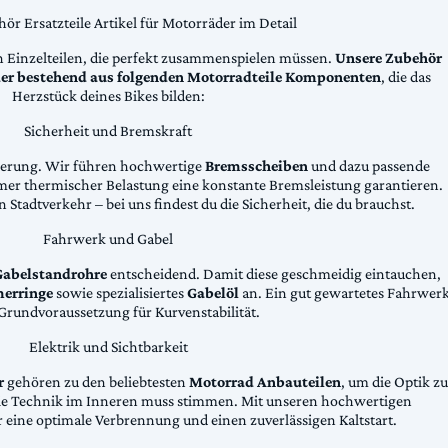
ör Ersatzteile Artikel für Motorräder im Detail
n Einzelteilen, die perfekt zusammenspielen müssen.
Unsere Zubehör
äder bestehend aus folgenden Motorradteile Komponenten
, die das
Herzstück deines Bikes bilden:
Sicherheit und Bremskraft
zögerung. Wir führen hochwertige
Bremsscheiben
und dazu passende
emer thermischer Belastung eine konstante Bremsleistung garantieren.
 Stadtverkehr – bei uns findest du die Sicherheit, die du brauchst.
Fahrwerk und Gabel
Gabelstandrohre
entscheidend. Damit diese geschmeidig eintauchen,
erringe
sowie spezialisiertes
Gabelöl
an. Ein gut gewartetes Fahrwer
e Grundvoraussetzung für Kurvenstabilität.
Elektrik und Sichtbarkeit
r
gehören zu den beliebtesten
Motorrad Anbauteilen
, um die Optik zu
die Technik im Inneren muss stimmen. Mit unseren hochwertigen
 eine optimale Verbrennung und einen zuverlässigen Kaltstart.