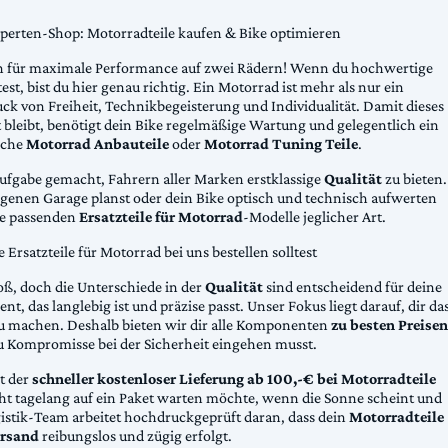
xperten-Shop: Motorradteile kaufen & Bike optimieren
 für maximale Performance auf zwei Rädern! Wenn du hochwertige
st, bist du hier genau richtig. Ein Motorrad ist mehr als nur ein
ck von Freiheit, Technikbegeisterung und Individualität. Damit dieses
 bleibt, benötigt dein Bike regelmäßige Wartung und gelegentlich ein
sche
Motorrad Anbauteile
oder
Motorrad Tuning Teile
.
Aufgabe gemacht, Fahrern aller Marken erstklassige
Qualität
zu bieten.
eigenen Garage planst oder dein Bike optisch und technisch aufwerten
die passenden
Ersatzteile für Motorrad
-Modelle jeglicher Art.
Ersatzteile für Motorrad bei uns bestellen solltest
oß, doch die Unterschiede in der
Qualität
sind entscheidend für deine
nt, das langlebig ist und präzise passt. Unser Fokus liegt darauf, dir da
u machen. Deshalb bieten wir dir alle Komponenten
zu besten Preisen
u Kompromisse bei der Sicherheit eingehen musst.
st der
schneller kostenloser Lieferung ab 100,-€ bei Motorradteile
cht tagelang auf ein Paket warten möchte, wenn die Sonne scheint und
gistik-Team arbeitet hochdruckgeprüft daran, dass dein
Motorradteile
rsand
reibungslos und zügig erfolgt.