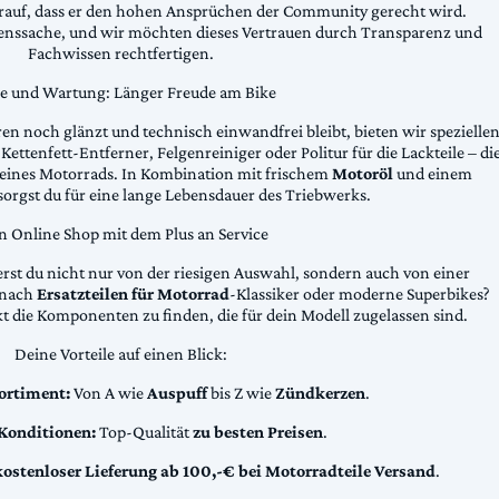
arauf, dass er den hohen Ansprüchen der Community gerecht wird.
uenssache, und wir möchten dieses Vertrauen durch Transparenz und
Fachwissen rechtfertigen.
ge und Wartung: Länger Freude am Bike
n noch glänzt und technisch einwandfrei bleibt, bieten wir spezielle
Kettenfett-Entferner, Felgenreiniger oder Politur für die Lackteile – di
 deines Motorrads. In Kombination mit frischem
Motoröl
und einem
sorgst du für eine lange Lebensdauer des Triebwerks.
n Online Shop mit dem Plus an Service
erst du nicht nur von der riesigen Auswahl, sondern auch von einer
t nach
Ersatzteilen für Motorrad
-Klassiker oder moderne Superbikes?
kt die Komponenten zu finden, die für dein Modell zugelassen sind.
Deine Vorteile auf einen Blick:
ortiment:
Von A wie
Auspuff
bis Z wie
Zündkerzen
.
 Konditionen:
Top-Qualität
zu besten Preisen
.
kostenloser Lieferung ab 100,-€ bei Motorradteile Versand
.