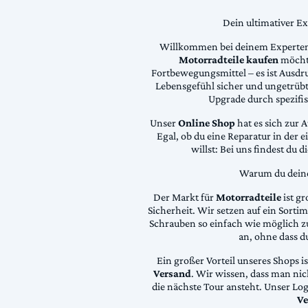
Dein ultimativer E
Willkommen bei deinem Experten
Motorradteile kaufen
möchte
Fortbewegungsmittel – es ist Ausdru
Lebensgefühl sicher und ungetrübt
Upgrade durch spezifi
Unser
Online Shop
hat es sich zur 
Egal, ob du eine Reparatur in der 
willst: Bei uns findest du 
Warum du deine 
Der Markt für
Motorradteile
ist gr
Sicherheit. Wir setzen auf ein Sortime
Schrauben so einfach wie möglich z
an, ohne dass d
Ein großer Vorteil unseres Shops i
Versand
. Wir wissen, dass man ni
die nächste Tour ansteht. Unser Lo
Ve