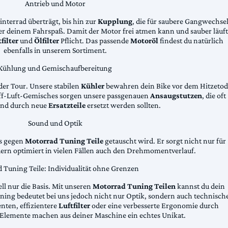
Antrieb und Motor
Hinterrad überträgt, bis hin zur
Kupplung
, die für saubere Gangwechse
ter deinem Fahrspaß. Damit der Motor frei atmen kann und sauber läuft
filter
und
Ölfilter
Pflicht. Das passende
Motoröl
findest du natürlich
ebenfalls in unserem Sortiment.
Kühlung und Gemischaufbereitung
der Tour. Unsere stabilen
Kühler
bewahren dein Bike vor dem Hitzetod
toff-Luft-Gemisches sorgen unsere passgenauen
Ansaugstutzen
, die oft
und durch neue
Ersatzteile
ersetzt werden sollten.
Sound und Optik
das gegen
Motorrad Tuning Teile
getauscht wird. Er sorgt nicht nur für
dern optimiert in vielen Fällen auch den Drehmomentverlauf.
 Tuning Teile: Individualität ohne Grenzen
ll nur die Basis. Mit unseren
Motorrad Tuning Teilen
kannst du dein
ing bedeutet bei uns jedoch nicht nur Optik, sondern auch technisch
ten, effizientere
Luftfilter
oder eine verbesserte Ergonomie durch
Elemente machen aus deiner Maschine ein echtes Unikat.