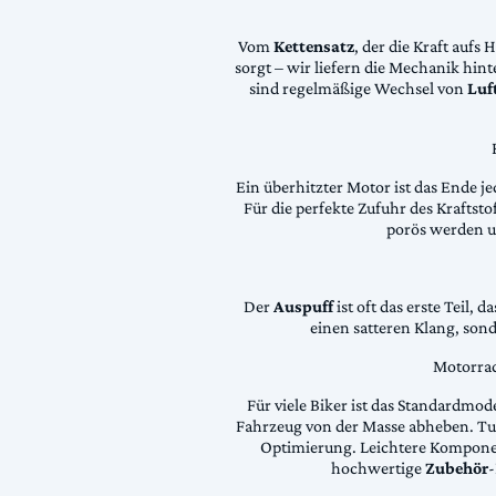
Vom
Kettensatz
, der die Kraft aufs 
sorgt – wir liefern die Mechanik hin
sind regelmäßige Wechsel von
Luft
Ein überhitzter Motor ist das Ende je
Für die perfekte Zufuhr des Krafts
porös werden 
Der
Auspuff
ist oft das erste Teil, 
einen satteren Klang, son
Motorrad
Für viele Biker ist das Standardmode
Fahrzeug von der Masse abheben. Tun
Optimierung. Leichtere Komponen
hochwertige
Zubehör
-