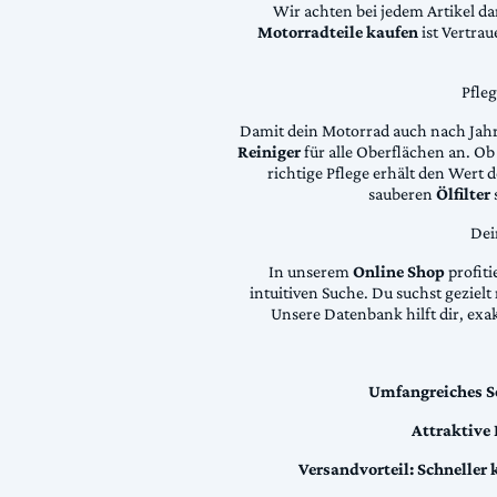
Wir achten bei jedem Artikel d
Motorradteile kaufen
ist Vertra
Pfle
Damit dein Motorrad auch nach Jahre
Reiniger
für alle Oberflächen an. Ob 
richtige Pflege erhält den Wert
sauberen
Ölfilter
Dei
In unserem
Online Shop
profiti
intuitiven Suche. Du suchst geziel
Unsere Datenbank hilft dir, exa
Umfangreiches S
Attraktive
Versandvorteil:
Schneller 