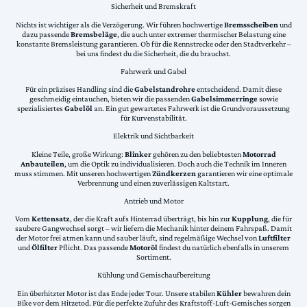
Sicherheit und Bremskraft
Nichts ist wichtiger als die Verzögerung. Wir führen hochwertige
Bremsscheiben
und
dazu passende
Bremsbeläge
, die auch unter extremer thermischer Belastung eine
konstante Bremsleistung garantieren. Ob für die Rennstrecke oder den Stadtverkehr –
bei uns findest du die Sicherheit, die du brauchst.
Fahrwerk und Gabel
Für ein präzises Handling sind die
Gabelstandrohre
entscheidend. Damit diese
geschmeidig eintauchen, bieten wir die passenden
Gabelsimmerringe
sowie
spezialisiertes
Gabelöl
an. Ein gut gewartetes Fahrwerk ist die Grundvoraussetzung
für Kurvenstabilität.
Elektrik und Sichtbarkeit
Kleine Teile, große Wirkung:
Blinker
gehören zu den beliebtesten
Motorrad
Anbauteilen
, um die Optik zu individualisieren. Doch auch die Technik im Inneren
muss stimmen. Mit unseren hochwertigen
Zündkerzen
garantieren wir eine optimale
Verbrennung und einen zuverlässigen Kaltstart.
Antrieb und Motor
Vom
Kettensatz
, der die Kraft aufs Hinterrad überträgt, bis hin zur
Kupplung
, die für
saubere Gangwechsel sorgt – wir liefern die Mechanik hinter deinem Fahrspaß. Damit
der Motor frei atmen kann und sauber läuft, sind regelmäßige Wechsel von
Luftfilter
und
Ölfilter
Pflicht. Das passende
Motoröl
findest du natürlich ebenfalls in unserem
Sortiment.
Kühlung und Gemischaufbereitung
Ein überhitzter Motor ist das Ende jeder Tour. Unsere stabilen
Kühler
bewahren dein
Bike vor dem Hitzetod. Für die perfekte Zufuhr des Kraftstoff-Luft-Gemisches sorgen