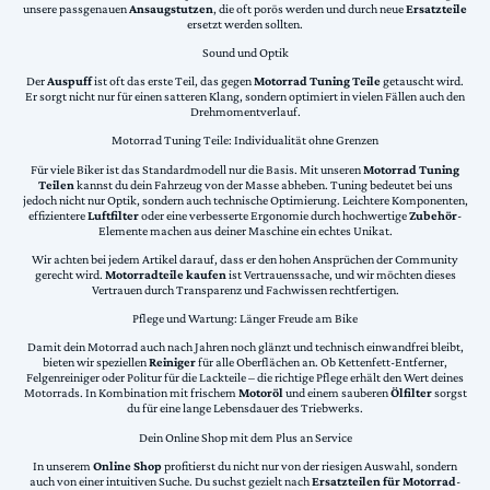
unsere passgenauen
Ansaugstutzen
, die oft porös werden und durch neue
Ersatzteile
ersetzt werden sollten.
Sound und Optik
Der
Auspuff
ist oft das erste Teil, das gegen
Motorrad Tuning Teile
getauscht wird.
Er sorgt nicht nur für einen satteren Klang, sondern optimiert in vielen Fällen auch den
Drehmomentverlauf.
Motorrad Tuning Teile: Individualität ohne Grenzen
Für viele Biker ist das Standardmodell nur die Basis. Mit unseren
Motorrad Tuning
Teilen
kannst du dein Fahrzeug von der Masse abheben. Tuning bedeutet bei uns
jedoch nicht nur Optik, sondern auch technische Optimierung. Leichtere Komponenten,
effizientere
Luftfilter
oder eine verbesserte Ergonomie durch hochwertige
Zubehör
-
Elemente machen aus deiner Maschine ein echtes Unikat.
Wir achten bei jedem Artikel darauf, dass er den hohen Ansprüchen der Community
gerecht wird.
Motorradteile kaufen
ist Vertrauenssache, und wir möchten dieses
Vertrauen durch Transparenz und Fachwissen rechtfertigen.
Pflege und Wartung: Länger Freude am Bike
Damit dein Motorrad auch nach Jahren noch glänzt und technisch einwandfrei bleibt,
bieten wir speziellen
Reiniger
für alle Oberflächen an. Ob Kettenfett-Entferner,
Felgenreiniger oder Politur für die Lackteile – die richtige Pflege erhält den Wert deines
Motorrads. In Kombination mit frischem
Motoröl
und einem sauberen
Ölfilter
sorgst
du für eine lange Lebensdauer des Triebwerks.
Dein Online Shop mit dem Plus an Service
In unserem
Online Shop
profitierst du nicht nur von der riesigen Auswahl, sondern
auch von einer intuitiven Suche. Du suchst gezielt nach
Ersatzteilen für Motorrad
-