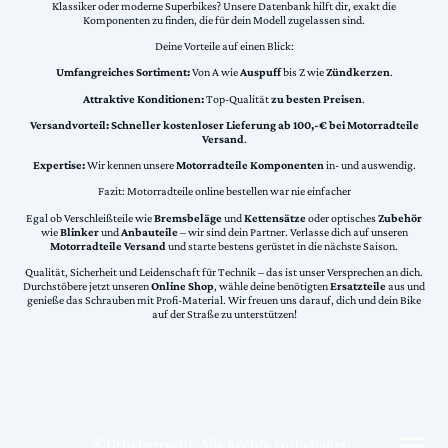
Klassiker oder moderne Superbikes? Unsere Datenbank hilft dir, exakt die
Komponenten zu finden, die für dein Modell zugelassen sind.
Deine Vorteile auf einen Blick:
Umfangreiches Sortiment:
Von A wie
Auspuff
bis Z wie
Zündkerzen
.
Attraktive Konditionen:
Top-Qualität
zu besten Preisen
.
Versandvorteil:
Schneller kostenloser Lieferung ab 100,-€ bei Motorradteile
Versand
.
Expertise:
Wir kennen unsere
Motorradteile Komponenten
in- und auswendig.
Fazit: Motorradteile online bestellen war nie einfacher
Egal ob Verschleißteile wie
Bremsbeläge
und
Kettensätze
oder optisches
Zubehör
wie
Blinker
und
Anbauteile
– wir sind dein Partner. Verlasse dich auf unseren
Motorradteile Versand
und starte bestens gerüstet in die nächste Saison.
Qualität, Sicherheit und Leidenschaft für Technik – das ist unser Versprechen an dich.
Durchstöbere jetzt unseren
Online Shop
, wähle deine benötigten
Ersatzteile
aus und
genieße das Schrauben mit Profi-Material. Wir freuen uns darauf, dich und dein Bike
auf der Straße zu unterstützen!
©Urheberrecht. Alle Rechte vorbehalten.