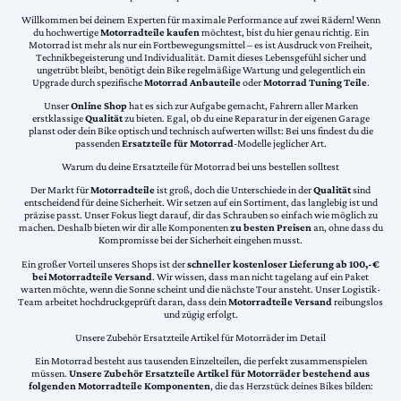
Willkommen bei deinem Experten für maximale Performance auf zwei Rädern! Wenn
du hochwertige
Motorradteile kaufen
möchtest, bist du hier genau richtig. Ein
Motorrad ist mehr als nur ein Fortbewegungsmittel – es ist Ausdruck von Freiheit,
Technikbegeisterung und Individualität. Damit dieses Lebensgefühl sicher und
ungetrübt bleibt, benötigt dein Bike regelmäßige Wartung und gelegentlich ein
Upgrade durch spezifische
Motorrad Anbauteile
oder
Motorrad Tuning Teile
.
Unser
Online Shop
hat es sich zur Aufgabe gemacht, Fahrern aller Marken
erstklassige
Qualität
zu bieten. Egal, ob du eine Reparatur in der eigenen Garage
planst oder dein Bike optisch und technisch aufwerten willst: Bei uns findest du die
passenden
Ersatzteile für Motorrad
-Modelle jeglicher Art.
Warum du deine Ersatzteile für Motorrad bei uns bestellen solltest
Der Markt für
Motorradteile
ist groß, doch die Unterschiede in der
Qualität
sind
entscheidend für deine Sicherheit. Wir setzen auf ein Sortiment, das langlebig ist und
präzise passt. Unser Fokus liegt darauf, dir das Schrauben so einfach wie möglich zu
machen. Deshalb bieten wir dir alle Komponenten
zu besten Preisen
an, ohne dass du
Kompromisse bei der Sicherheit eingehen musst.
Ein großer Vorteil unseres Shops ist der
schneller kostenloser Lieferung ab 100,-€
bei Motorradteile Versand
. Wir wissen, dass man nicht tagelang auf ein Paket
warten möchte, wenn die Sonne scheint und die nächste Tour ansteht. Unser Logistik-
Team arbeitet hochdruckgeprüft daran, dass dein
Motorradteile Versand
reibungslos
und zügig erfolgt.
Unsere Zubehör Ersatzteile Artikel für Motorräder im Detail
Ein Motorrad besteht aus tausenden Einzelteilen, die perfekt zusammenspielen
müssen.
Unsere Zubehör Ersatzteile Artikel für Motorräder bestehend aus
folgenden Motorradteile Komponenten
, die das Herzstück deines Bikes bilden: