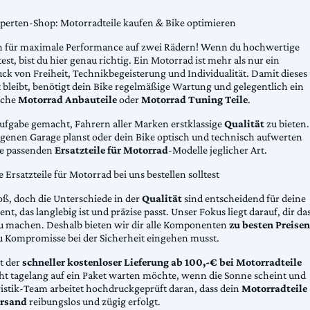
xperten-Shop: Motorradteile kaufen & Bike optimieren
 für maximale Performance auf zwei Rädern! Wenn du hochwertige
st, bist du hier genau richtig. Ein Motorrad ist mehr als nur ein
ck von Freiheit, Technikbegeisterung und Individualität. Damit dieses
 bleibt, benötigt dein Bike regelmäßige Wartung und gelegentlich ein
sche
Motorrad Anbauteile
oder
Motorrad Tuning Teile
.
Aufgabe gemacht, Fahrern aller Marken erstklassige
Qualität
zu bieten.
eigenen Garage planst oder dein Bike optisch und technisch aufwerten
die passenden
Ersatzteile für Motorrad
-Modelle jeglicher Art.
Ersatzteile für Motorrad bei uns bestellen solltest
oß, doch die Unterschiede in der
Qualität
sind entscheidend für deine
nt, das langlebig ist und präzise passt. Unser Fokus liegt darauf, dir da
u machen. Deshalb bieten wir dir alle Komponenten
zu besten Preisen
u Kompromisse bei der Sicherheit eingehen musst.
st der
schneller kostenloser Lieferung ab 100,-€ bei Motorradteile
cht tagelang auf ein Paket warten möchte, wenn die Sonne scheint und
gistik-Team arbeitet hochdruckgeprüft daran, dass dein
Motorradteile
rsand
reibungslos und zügig erfolgt.