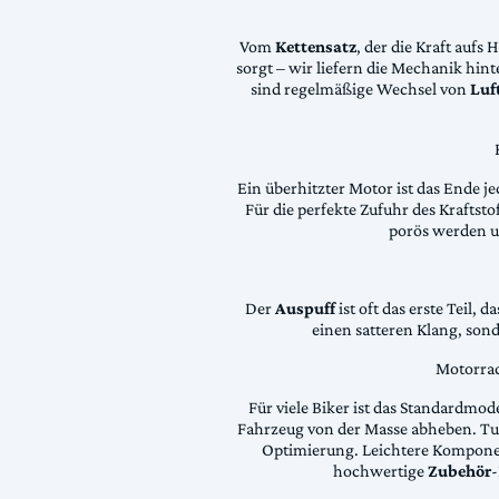
Vom
Kettensatz
, der die Kraft aufs 
sorgt – wir liefern die Mechanik hin
sind regelmäßige Wechsel von
Luft
Ein überhitzter Motor ist das Ende je
Für die perfekte Zufuhr des Krafts
porös werden 
Der
Auspuff
ist oft das erste Teil, 
einen satteren Klang, son
Motorrad
Für viele Biker ist das Standardmode
Fahrzeug von der Masse abheben. Tun
Optimierung. Leichtere Komponen
hochwertige
Zubehör
-