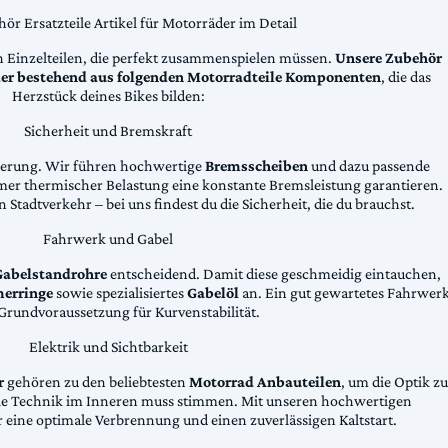
ör Ersatzteile Artikel für Motorräder im Detail
n Einzelteilen, die perfekt zusammenspielen müssen.
Unsere Zubehör
äder bestehend aus folgenden Motorradteile Komponenten
, die das
Herzstück deines Bikes bilden:
Sicherheit und Bremskraft
zögerung. Wir führen hochwertige
Bremsscheiben
und dazu passende
emer thermischer Belastung eine konstante Bremsleistung garantieren.
 Stadtverkehr – bei uns findest du die Sicherheit, die du brauchst.
Fahrwerk und Gabel
Gabelstandrohre
entscheidend. Damit diese geschmeidig eintauchen,
erringe
sowie spezialisiertes
Gabelöl
an. Ein gut gewartetes Fahrwer
e Grundvoraussetzung für Kurvenstabilität.
Elektrik und Sichtbarkeit
r
gehören zu den beliebtesten
Motorrad Anbauteilen
, um die Optik zu
die Technik im Inneren muss stimmen. Mit unseren hochwertigen
 eine optimale Verbrennung und einen zuverlässigen Kaltstart.