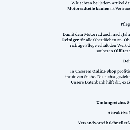
Wir achten bei jedem Artikel d
Motorradteile kaufen
ist Vertra
Pfle
Damit dein Motorrad auch nach Jahre
Reiniger
für alle Oberflächen an. Ob 
richtige Pflege erhält den Wert
sauberen
Ölfilter
Dei
In unserem
Online Shop
profiti
intuitiven Suche. Du suchst geziel
Unsere Datenbank hilft dir, exa
Umfangreiches S
Attraktive
Versandvorteil:
Schneller 