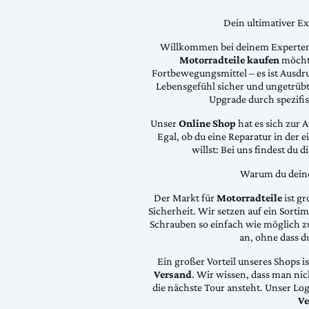
Dein ultimativer E
Willkommen bei deinem Experten
Motorradteile kaufen
möchte
Fortbewegungsmittel – es ist Ausdru
Lebensgefühl sicher und ungetrübt
Upgrade durch spezifi
Unser
Online Shop
hat es sich zur 
Egal, ob du eine Reparatur in der 
willst: Bei uns findest du 
Warum du deine 
Der Markt für
Motorradteile
ist gr
Sicherheit. Wir setzen auf ein Sortime
Schrauben so einfach wie möglich z
an, ohne dass d
Ein großer Vorteil unseres Shops i
Versand
. Wir wissen, dass man ni
die nächste Tour ansteht. Unser Lo
Ve