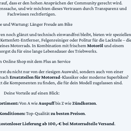
arauf, dass er den hohen Ansprüchen der Community gerecht wird.
uenssache, und wir möchten dieses Vertrauen durch Transparenz und
Fachwissen rechtfertigen.
ge und Wartung: Länger Freude am Bike
n noch glänzt und technisch einwandfrei bleibt, bieten wir spezielle
Kettenfett-Entferner, Felgenreiniger oder Politur für die Lackteile – di
 deines Motorrads. In Kombination mit frischem
Motoröl
und einem
sorgst du für eine lange Lebensdauer des Triebwerks.
n Online Shop mit dem Plus an Service
erst du nicht nur von der riesigen Auswahl, sondern auch von einer
t nach
Ersatzteilen für Motorrad
-Klassiker oder moderne Superbikes?
kt die Komponenten zu finden, die für dein Modell zugelassen sind.
Deine Vorteile auf einen Blick:
ortiment:
Von A wie
Auspuff
bis Z wie
Zündkerzen
.
 Konditionen:
Top-Qualität
zu besten Preisen
.
kostenloser Lieferung ab 100,-€ bei Motorradteile Versand
.