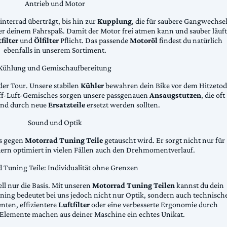
Antrieb und Motor
Hinterrad überträgt, bis hin zur
Kupplung
, die für saubere Gangwechse
ter deinem Fahrspaß. Damit der Motor frei atmen kann und sauber läuft
filter
und
Ölfilter
Pflicht. Das passende
Motoröl
findest du natürlich
ebenfalls in unserem Sortiment.
Kühlung und Gemischaufbereitung
der Tour. Unsere stabilen
Kühler
bewahren dein Bike vor dem Hitzetod
toff-Luft-Gemisches sorgen unsere passgenauen
Ansaugstutzen
, die oft
und durch neue
Ersatzteile
ersetzt werden sollten.
Sound und Optik
das gegen
Motorrad Tuning Teile
getauscht wird. Er sorgt nicht nur für
dern optimiert in vielen Fällen auch den Drehmomentverlauf.
 Tuning Teile: Individualität ohne Grenzen
ll nur die Basis. Mit unseren
Motorrad Tuning Teilen
kannst du dein
ing bedeutet bei uns jedoch nicht nur Optik, sondern auch technisch
ten, effizientere
Luftfilter
oder eine verbesserte Ergonomie durch
Elemente machen aus deiner Maschine ein echtes Unikat.