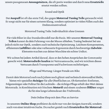
unsere passgenauen
Ansaugstutzen
, die oft porös werden und durch neue
Ersatzteile
ersetzt werden sollten.
Sound und Optik
Der
Auspuff
ist oft das erste Teil, das gegen
Motorrad Tuning Teile
getauscht wird.
Er sorgt nicht nur für einen satteren Klang, sondern optimiert in vielen Fällen auch den
Drehmomentverlauf.
Motorrad Tuning Teile: Individualität ohne Grenzen
Für viele Biker ist das Standardmodell nur die Basis. Mit unseren
Motorrad Tuning
Teilen
kannst du dein Fahrzeug von der Masse abheben. Tuning bedeutet bei uns
jedoch nicht nur Optik, sondern auch technische Optimierung. Leichtere Komponenten,
effizientere
Luftfilter
oder eine verbesserte Ergonomie durch hochwertige
Zubehör
-
Elemente machen aus deiner Maschine ein echtes Unikat.
Wir achten bei jedem Artikel darauf, dass er den hohen Ansprüchen der Community
gerecht wird.
Motorradteile kaufen
ist Vertrauenssache, und wir möchten dieses
Vertrauen durch Transparenz und Fachwissen rechtfertigen.
Pflege und Wartung: Länger Freude am Bike
Damit dein Motorrad auch nach Jahren noch glänzt und technisch einwandfrei bleibt,
bieten wir speziellen
Reiniger
für alle Oberflächen an. Ob Kettenfett-Entferner,
Felgenreiniger oder Politur für die Lackteile – die richtige Pflege erhält den Wert deines
Motorrads. In Kombination mit frischem
Motoröl
und einem sauberen
Ölfilter
sorgst
du für eine lange Lebensdauer des Triebwerks.
Dein Online Shop mit dem Plus an Service
In unserem
Online Shop
profitierst du nicht nur von der riesigen Auswahl, sondern
auch von einer intuitiven Suche. Du suchst gezielt nach
Ersatzteilen für Motorrad
-