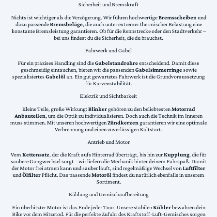
Sicherheit und Bremskraft
Nichts ist wichtiger als die Verzögerung. Wir führen hochwertige
Bremsscheiben
und
dazu passende
Bremsbeläge
, die auch unter extremer thermischer Belastung eine
konstante Bremsleistung garantieren. Ob für die Rennstrecke oder den Stadtverkehr –
bei uns findest du die Sicherheit, die du brauchst.
Fahrwerk und Gabel
Für ein präzises Handling sind die
Gabelstandrohre
entscheidend. Damit diese
geschmeidig eintauchen, bieten wir die passenden
Gabelsimmerringe
sowie
spezialisiertes
Gabelöl
an. Ein gut gewartetes Fahrwerk ist die Grundvoraussetzung
für Kurvenstabilität.
Elektrik und Sichtbarkeit
Kleine Teile, große Wirkung:
Blinker
gehören zu den beliebtesten
Motorrad
Anbauteilen
, um die Optik zu individualisieren. Doch auch die Technik im Inneren
muss stimmen. Mit unseren hochwertigen
Zündkerzen
garantieren wir eine optimale
Verbrennung und einen zuverlässigen Kaltstart.
Antrieb und Motor
Vom
Kettensatz
, der die Kraft aufs Hinterrad überträgt, bis hin zur
Kupplung
, die für
saubere Gangwechsel sorgt – wir liefern die Mechanik hinter deinem Fahrspaß. Damit
der Motor frei atmen kann und sauber läuft, sind regelmäßige Wechsel von
Luftfilter
und
Ölfilter
Pflicht. Das passende
Motoröl
findest du natürlich ebenfalls in unserem
Sortiment.
Kühlung und Gemischaufbereitung
Ein überhitzter Motor ist das Ende jeder Tour. Unsere stabilen
Kühler
bewahren dein
Bike vor dem Hitzetod. Für die perfekte Zufuhr des Kraftstoff-Luft-Gemisches sorgen