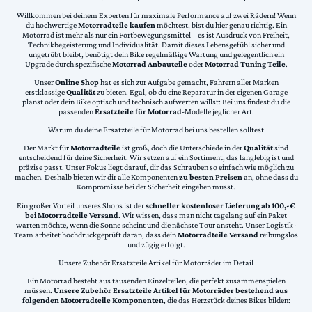
Willkommen bei deinem Experten für maximale Performance auf zwei Rädern! Wenn
du hochwertige
Motorradteile kaufen
möchtest, bist du hier genau richtig. Ein
Motorrad ist mehr als nur ein Fortbewegungsmittel – es ist Ausdruck von Freiheit,
Technikbegeisterung und Individualität. Damit dieses Lebensgefühl sicher und
ungetrübt bleibt, benötigt dein Bike regelmäßige Wartung und gelegentlich ein
Upgrade durch spezifische
Motorrad Anbauteile
oder
Motorrad Tuning Teile
.
Unser
Online Shop
hat es sich zur Aufgabe gemacht, Fahrern aller Marken
erstklassige
Qualität
zu bieten. Egal, ob du eine Reparatur in der eigenen Garage
planst oder dein Bike optisch und technisch aufwerten willst: Bei uns findest du die
passenden
Ersatzteile für Motorrad
-Modelle jeglicher Art.
Warum du deine Ersatzteile für Motorrad bei uns bestellen solltest
Der Markt für
Motorradteile
ist groß, doch die Unterschiede in der
Qualität
sind
entscheidend für deine Sicherheit. Wir setzen auf ein Sortiment, das langlebig ist und
präzise passt. Unser Fokus liegt darauf, dir das Schrauben so einfach wie möglich zu
machen. Deshalb bieten wir dir alle Komponenten
zu besten Preisen
an, ohne dass du
Kompromisse bei der Sicherheit eingehen musst.
Ein großer Vorteil unseres Shops ist der
schneller kostenloser Lieferung ab 100,-€
bei Motorradteile Versand
. Wir wissen, dass man nicht tagelang auf ein Paket
warten möchte, wenn die Sonne scheint und die nächste Tour ansteht. Unser Logistik-
Team arbeitet hochdruckgeprüft daran, dass dein
Motorradteile Versand
reibungslos
und zügig erfolgt.
Unsere Zubehör Ersatzteile Artikel für Motorräder im Detail
Ein Motorrad besteht aus tausenden Einzelteilen, die perfekt zusammenspielen
müssen.
Unsere Zubehör Ersatzteile Artikel für Motorräder bestehend aus
folgenden Motorradteile Komponenten
, die das Herzstück deines Bikes bilden: