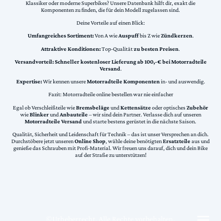
Klassiker oder moderne Superbikes? Unsere Datenbank hilft dir, exakt die
Komponenten zu finden, die für dein Modell zugelassen sind.
Deine Vorteile auf einen Blick:
Umfangreiches Sortiment:
Von A wie
Auspuff
bis Z wie
Zündkerzen
.
Attraktive Konditionen:
Top-Qualität
zu besten Preisen
.
Versandvorteil:
Schneller kostenloser Lieferung ab 100,-€ bei Motorradteile
Versand
.
Expertise:
Wir kennen unsere
Motorradteile Komponenten
in- und auswendig.
Fazit: Motorradteile online bestellen war nie einfacher
Egal ob Verschleißteile wie
Bremsbeläge
und
Kettensätze
oder optisches
Zubehör
wie
Blinker
und
Anbauteile
– wir sind dein Partner. Verlasse dich auf unseren
Motorradteile Versand
und starte bestens gerüstet in die nächste Saison.
Qualität, Sicherheit und Leidenschaft für Technik – das ist unser Versprechen an dich.
Durchstöbere jetzt unseren
Online Shop
, wähle deine benötigten
Ersatzteile
aus und
genieße das Schrauben mit Profi-Material. Wir freuen uns darauf, dich und dein Bike
auf der Straße zu unterstützen!
©Urheberrecht. Alle Rechte vorbehalten.