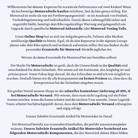
Willkommen bei deinem Experten für maximale Performance auf zwei Rädern! Wenn
du hochwertige
Motorradteile kaufen
möchtest, bist du hier genau richtig. Ein
Motorrad ist mehr als nur ein Fortbewegungsmittel – es ist Ausdruck von Freiheit,
Technikbegeisterung und Individualität. Damit dieses Lebensgefühl sicher und
ungetrübt bleibt, benötigt dein Bike regelmäßige Wartung und gelegentlich ein
Upgrade durch spezifische
Motorrad Anbauteile
oder
Motorrad Tuning Teile
.
Unser
Online Shop
hat es sich zur Aufgabe gemacht, Fahrern aller Marken
erstklassige
Qualität
zu bieten. Egal, ob du eine Reparatur in der eigenen Garage
planst oder dein Bike optisch und technisch aufwerten willst: Bei uns findest du die
passenden
Ersatzteile für Motorrad
-Modelle jeglicher Art.
Warum du deine Ersatzteile für Motorrad bei uns bestellen solltest
Der Markt für
Motorradteile
ist groß, doch die Unterschiede in der
Qualität
sind
entscheidend für deine Sicherheit. Wir setzen auf ein Sortiment, das langlebig ist und
präzise passt. Unser Fokus liegt darauf, dir das Schrauben so einfach wie möglich zu
machen. Deshalb bieten wir dir alle Komponenten
zu besten Preisen
an, ohne dass du
Kompromisse bei der Sicherheit eingehen musst.
Ein großer Vorteil unseres Shops ist der
schneller kostenloser Lieferung ab 100,-€
bei Motorradteile Versand
. Wir wissen, dass man nicht tagelang auf ein Paket
warten möchte, wenn die Sonne scheint und die nächste Tour ansteht. Unser Logistik-
Team arbeitet hochdruckgeprüft daran, dass dein
Motorradteile Versand
reibungslos
und zügig erfolgt.
Unsere Zubehör Ersatzteile Artikel für Motorräder im Detail
Ein Motorrad besteht aus tausenden Einzelteilen, die perfekt zusammenspielen
müssen.
Unsere Zubehör Ersatzteile Artikel für Motorräder bestehend aus
folgenden Motorradteile Komponenten
, die das Herzstück deines Bikes bilden: