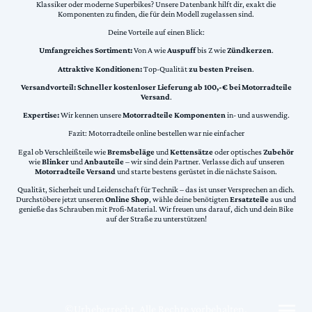
Klassiker oder moderne Superbikes? Unsere Datenbank hilft dir, exakt die
Komponenten zu finden, die für dein Modell zugelassen sind.
Deine Vorteile auf einen Blick:
Umfangreiches Sortiment:
Von A wie
Auspuff
bis Z wie
Zündkerzen
.
Attraktive Konditionen:
Top-Qualität
zu besten Preisen
.
Versandvorteil:
Schneller kostenloser Lieferung ab 100,-€ bei Motorradteile
Versand
.
Expertise:
Wir kennen unsere
Motorradteile Komponenten
in- und auswendig.
Fazit: Motorradteile online bestellen war nie einfacher
Egal ob Verschleißteile wie
Bremsbeläge
und
Kettensätze
oder optisches
Zubehör
wie
Blinker
und
Anbauteile
– wir sind dein Partner. Verlasse dich auf unseren
Motorradteile Versand
und starte bestens gerüstet in die nächste Saison.
Qualität, Sicherheit und Leidenschaft für Technik – das ist unser Versprechen an dich.
Durchstöbere jetzt unseren
Online Shop
, wähle deine benötigten
Ersatzteile
aus und
genieße das Schrauben mit Profi-Material. Wir freuen uns darauf, dich und dein Bike
auf der Straße zu unterstützen!
©Urheberrecht. Alle Rechte vorbehalten.