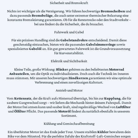
Sicherheit und Bremskraft
Nichts ist wichtiger als die Verzögerung. Wir führen hochwertige
Bremsscheiben
und
dazu passende
Bremsbeläge
, die auch unter extremer thermischer Belastung eine
konstante Bremsleistung garantieren. Ob für die Rennstrecke oder den Stadtverkehr –
bei uns findest du die Sicherheit, die du brauchst.
Fahrwerk und Gabel
Für ein präzises Handling sind die
Gabelstandrohre
entscheidend. Damit diese
geschmeidig eintauchen, bieten wir die passenden
Gabelsimmerringe
sowie
spezialisiertes
Gabelöl
an. Ein gut gewartetes Fahrwerk ist die Grundvoraussetzung
für Kurvenstabilität.
Elektrik und Sichtbarkeit
Kleine Teile, große Wirkung:
Blinker
gehören zu den beliebtesten
Motorrad
Anbauteilen
, um die Optik zu individualisieren. Doch auch die Technik im Inneren
muss stimmen. Mit unseren hochwertigen
Zündkerzen
garantieren wir eine optimale
Verbrennung und einen zuverlässigen Kaltstart.
Antrieb und Motor
Vom
Kettensatz
, der die Kraft aufs Hinterrad überträgt, bis hin zur
Kupplung
, die für
saubere Gangwechsel sorgt – wir liefern die Mechanik hinter deinem Fahrspaß. Damit
der Motor frei atmen kann und sauber läuft, sind regelmäßige Wechsel von
Luftfilter
und
Ölfilter
Pflicht. Das passende
Motoröl
findest du natürlich ebenfalls in unserem
Sortiment.
Kühlung und Gemischaufbereitung
Ein überhitzter Motor ist das Ende jeder Tour. Unsere stabilen
Kühler
bewahren dein
Bike vor dem Hitzetod. Für die perfekte Zufuhr des Kraftstoff-Luft-Gemisches sorgen