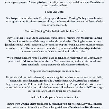
unsere passgenauen
Ansaugstutzen
, die oft porös werden und durch neue
Ersatzteile
ersetzt werden sollten.
Sound und Optik
Der
Auspuff
ist oft das erste Teil, das gegen
Motorrad Tuning Teile
getauscht wird.
Er sorgt nicht nur für einen satteren Klang, sondern optimiert in vielen Fällen auch den
Drehmomentverlauf.
Motorrad Tuning Teile: Individualität ohne Grenzen
Für viele Biker ist das Standardmodell nur die Basis. Mit unseren
Motorrad Tuning
Teilen
kannst du dein Fahrzeug von der Masse abheben. Tuning bedeutet bei uns
jedoch nicht nur Optik, sondern auch technische Optimierung. Leichtere Komponenten,
effizientere
Luftfilter
oder eine verbesserte Ergonomie durch hochwertige
Zubehör
-
Elemente machen aus deiner Maschine ein echtes Unikat.
Wir achten bei jedem Artikel darauf, dass er den hohen Ansprüchen der Community
gerecht wird.
Motorradteile kaufen
ist Vertrauenssache, und wir möchten dieses
Vertrauen durch Transparenz und Fachwissen rechtfertigen.
Pflege und Wartung: Länger Freude am Bike
Damit dein Motorrad auch nach Jahren noch glänzt und technisch einwandfrei bleibt,
bieten wir speziellen
Reiniger
für alle Oberflächen an. Ob Kettenfett-Entferner,
Felgenreiniger oder Politur für die Lackteile – die richtige Pflege erhält den Wert deines
Motorrads. In Kombination mit frischem
Motoröl
und einem sauberen
Ölfilter
sorgst
du für eine lange Lebensdauer des Triebwerks.
Dein Online Shop mit dem Plus an Service
In unserem
Online Shop
profitierst du nicht nur von der riesigen Auswahl, sondern
auch von einer intuitiven Suche. Du suchst gezielt nach
Ersatzteilen für Motorrad
-