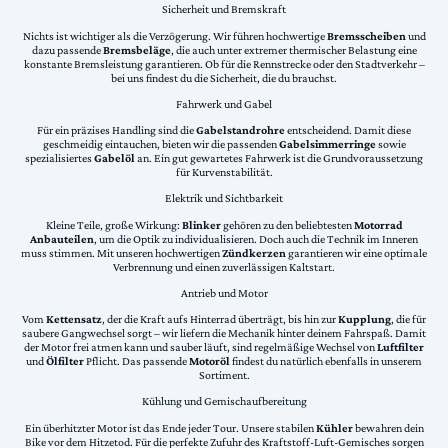
Sicherheit und Bremskraft
Nichts ist wichtiger als die Verzögerung. Wir führen hochwertige
Bremsscheiben
und
dazu passende
Bremsbeläge
, die auch unter extremer thermischer Belastung eine
konstante Bremsleistung garantieren. Ob für die Rennstrecke oder den Stadtverkehr –
bei uns findest du die Sicherheit, die du brauchst.
Fahrwerk und Gabel
Für ein präzises Handling sind die
Gabelstandrohre
entscheidend. Damit diese
geschmeidig eintauchen, bieten wir die passenden
Gabelsimmerringe
sowie
spezialisiertes
Gabelöl
an. Ein gut gewartetes Fahrwerk ist die Grundvoraussetzung
für Kurvenstabilität.
Elektrik und Sichtbarkeit
Kleine Teile, große Wirkung:
Blinker
gehören zu den beliebtesten
Motorrad
Anbauteilen
, um die Optik zu individualisieren. Doch auch die Technik im Inneren
muss stimmen. Mit unseren hochwertigen
Zündkerzen
garantieren wir eine optimale
Verbrennung und einen zuverlässigen Kaltstart.
Antrieb und Motor
Vom
Kettensatz
, der die Kraft aufs Hinterrad überträgt, bis hin zur
Kupplung
, die für
saubere Gangwechsel sorgt – wir liefern die Mechanik hinter deinem Fahrspaß. Damit
der Motor frei atmen kann und sauber läuft, sind regelmäßige Wechsel von
Luftfilter
und
Ölfilter
Pflicht. Das passende
Motoröl
findest du natürlich ebenfalls in unserem
Sortiment.
Kühlung und Gemischaufbereitung
Ein überhitzter Motor ist das Ende jeder Tour. Unsere stabilen
Kühler
bewahren dein
Bike vor dem Hitzetod. Für die perfekte Zufuhr des Kraftstoff-Luft-Gemisches sorgen