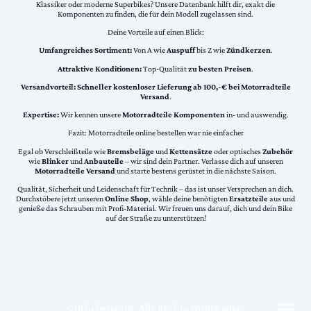
Klassiker oder moderne Superbikes? Unsere Datenbank hilft dir, exakt die
Komponenten zu finden, die für dein Modell zugelassen sind.
Deine Vorteile auf einen Blick:
Umfangreiches Sortiment:
Von A wie
Auspuff
bis Z wie
Zündkerzen
.
Attraktive Konditionen:
Top-Qualität
zu besten Preisen
.
Versandvorteil:
Schneller kostenloser Lieferung ab 100,-€ bei Motorradteile
Versand
.
Expertise:
Wir kennen unsere
Motorradteile Komponenten
in- und auswendig.
Fazit: Motorradteile online bestellen war nie einfacher
Egal ob Verschleißteile wie
Bremsbeläge
und
Kettensätze
oder optisches
Zubehör
wie
Blinker
und
Anbauteile
– wir sind dein Partner. Verlasse dich auf unseren
Motorradteile Versand
und starte bestens gerüstet in die nächste Saison.
Qualität, Sicherheit und Leidenschaft für Technik – das ist unser Versprechen an dich.
Durchstöbere jetzt unseren
Online Shop
, wähle deine benötigten
Ersatzteile
aus und
genieße das Schrauben mit Profi-Material. Wir freuen uns darauf, dich und dein Bike
auf der Straße zu unterstützen!
©Urheberrecht. Alle Rechte vorbehalten.