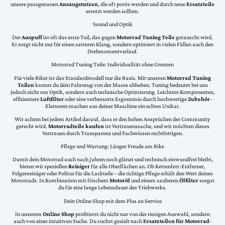
unsere passgenauen
Ansaugstutzen
, die oft porös werden und durch neue
Ersatzteile
ersetzt werden sollten.
Sound und Optik
Der
Auspuff
ist oft das erste Teil, das gegen
Motorrad Tuning Teile
getauscht wird.
Er sorgt nicht nur für einen satteren Klang, sondern optimiert in vielen Fällen auch den
Drehmomentverlauf.
Motorrad Tuning Teile: Individualität ohne Grenzen
Für viele Biker ist das Standardmodell nur die Basis. Mit unseren
Motorrad Tuning
Teilen
kannst du dein Fahrzeug von der Masse abheben. Tuning bedeutet bei uns
jedoch nicht nur Optik, sondern auch technische Optimierung. Leichtere Komponenten,
effizientere
Luftfilter
oder eine verbesserte Ergonomie durch hochwertige
Zubehör
-
Elemente machen aus deiner Maschine ein echtes Unikat.
Wir achten bei jedem Artikel darauf, dass er den hohen Ansprüchen der Community
gerecht wird.
Motorradteile kaufen
ist Vertrauenssache, und wir möchten dieses
Vertrauen durch Transparenz und Fachwissen rechtfertigen.
Pflege und Wartung: Länger Freude am Bike
Damit dein Motorrad auch nach Jahren noch glänzt und technisch einwandfrei bleibt,
bieten wir speziellen
Reiniger
für alle Oberflächen an. Ob Kettenfett-Entferner,
Felgenreiniger oder Politur für die Lackteile – die richtige Pflege erhält den Wert deines
Motorrads. In Kombination mit frischem
Motoröl
und einem sauberen
Ölfilter
sorgst
du für eine lange Lebensdauer des Triebwerks.
Dein Online Shop mit dem Plus an Service
In unserem
Online Shop
profitierst du nicht nur von der riesigen Auswahl, sondern
auch von einer intuitiven Suche. Du suchst gezielt nach
Ersatzteilen für Motorrad
-