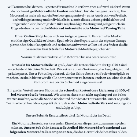
Willkommen bei deinem Experten für maximale Performance auf zwei Rädern! Wenn
du hochwertige
Motorradteile kaufen
möchtest, bist du hier genau richtig. Ein
Motorrad ist mehr als nur ein Fortbewegungsmittel – es ist Ausdruck von Freiheit,
Technikbegeisterung und Individualität. Damit dieses Lebensgefühl sicher und
ungetrübt bleibt, benötigt dein Bike regelmäßige Wartung und gelegentlich ein
Upgrade durch spezifische
Motorrad Anbauteile
oder
Motorrad Tuning Teile
.
Unser
Online Shop
hat es sich zur Aufgabe gemacht, Fahrern aller Marken
erstklassige
Qualität
zu bieten. Egal, ob du eine Reparatur in der eigenen Garage
planst oder dein Bike optisch und technisch aufwerten willst: Bei uns findest du die
passenden
Ersatzteile für Motorrad
-Modelle jeglicher Art.
Warum du deine Ersatzteile für Motorrad bei uns bestellen solltest
Der Markt für
Motorradteile
ist groß, doch die Unterschiede in der
Qualität
sind
entscheidend für deine Sicherheit. Wir setzen auf ein Sortiment, das langlebig ist und
präzise passt. Unser Fokus liegt darauf, dir das Schrauben so einfach wie möglich zu
machen. Deshalb bieten wir dir alle Komponenten
zu besten Preisen
an, ohne dass du
Kompromisse bei der Sicherheit eingehen musst.
Ein großer Vorteil unseres Shops ist der
schneller kostenloser Lieferung ab 100,-€
bei Motorradteile Versand
. Wir wissen, dass man nicht tagelang auf ein Paket
warten möchte, wenn die Sonne scheint und die nächste Tour ansteht. Unser Logistik-
Team arbeitet hochdruckgeprüft daran, dass dein
Motorradteile Versand
reibungslos
und zügig erfolgt.
Unsere Zubehör Ersatzteile Artikel für Motorräder im Detail
Ein Motorrad besteht aus tausenden Einzelteilen, die perfekt zusammenspielen
müssen.
Unsere Zubehör Ersatzteile Artikel für Motorräder bestehend aus
folgenden Motorradteile Komponenten
, die das Herzstück deines Bikes bilden: