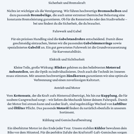
Sicherheit und Bremskraft
Nichts ist wichtiger als die Verzögerung. Wir führen hochwertige
Bremsscheiben
und
dazu passende
Bremsbeläge
, die auch unter extremer thermischer Belastung eine
konstante Bremsleistung garantieren. Ob für die Rennstrecke oder den Stadtverkehr –
bei uns findest du die Sicherheit, die du brauchst.
Fahrwerk und Gabel
Für ein präzises Handling sind die
Gabelstandrohre
entscheidend. Damit diese
geschmeidig eintauchen, bieten wir die passenden
Gabelsimmerringe
sowie
spezialisiertes
Gabelöl
an. Ein gut gewartetes Fahrwerk ist die Grundvoraussetzung
für Kurvenstabilität.
Elektrik und Sichtbarkeit
Kleine Teile, große Wirkung:
Blinker
gehören zu den beliebtesten
Motorrad
Anbauteilen
, um die Optik zu individualisieren. Doch auch die Technik im Inneren
muss stimmen. Mit unseren hochwertigen
Zündkerzen
garantieren wir eine optimale
Verbrennung und einen zuverlässigen Kaltstart.
Antrieb und Motor
Vom
Kettensatz
, der die Kraft aufs Hinterrad überträgt, bis hin zur
Kupplung
, die für
saubere Gangwechsel sorgt – wir liefern die Mechanik hinter deinem Fahrspaß. Damit
der Motor frei atmen kann und sauber läuft, sind regelmäßige Wechsel von
Luftfilter
und
Ölfilter
Pflicht. Das passende
Motoröl
findest du natürlich ebenfalls in unserem
Sortiment.
Kühlung und Gemischaufbereitung
Ein überhitzter Motor ist das Ende jeder Tour. Unsere stabilen
Kühler
bewahren dein
Bike vor dem Hitzetod. Für die perfekte Zufuhr des Kraftstoff-Luft-Gemisches sorgen