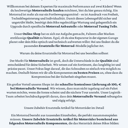
Willkommen bei deinem Experten für maximale Performance auf zwei Rädern! Wenn
du hochwertige
Motorradteile kaufen
möchtest, bist du hier genau richtig. Ein
Motorrad ist mehr als nur ein Fortbewegungsmittel – es ist Ausdruck von Freiheit,
Technikbegeisterung und Individualität. Damit dieses Lebensgefühl sicher und
ungetrübt bleibt, benötigt dein Bike regelmäßige Wartung und gelegentlich ein
Upgrade durch spezifische
Motorrad Anbauteile
oder
Motorrad Tuning Teile
.
Unser
Online Shop
hat es sich zur Aufgabe gemacht, Fahrern aller Marken
erstklassige
Qualität
zu bieten. Egal, ob du eine Reparatur in der eigenen Garage
planst oder dein Bike optisch und technisch aufwerten willst: Bei uns findest du die
passenden
Ersatzteile für Motorrad
-Modelle jeglicher Art.
Warum du deine Ersatzteile für Motorrad bei uns bestellen solltest
Der Markt für
Motorradteile
ist groß, doch die Unterschiede in der
Qualität
sind
entscheidend für deine Sicherheit. Wir setzen auf ein Sortiment, das langlebig ist und
präzise passt. Unser Fokus liegt darauf, dir das Schrauben so einfach wie möglich zu
machen. Deshalb bieten wir dir alle Komponenten
zu besten Preisen
an, ohne dass du
Kompromisse bei der Sicherheit eingehen musst.
Ein großer Vorteil unseres Shops ist der
schneller kostenloser Lieferung ab 100,-€
bei Motorradteile Versand
. Wir wissen, dass man nicht tagelang auf ein Paket
warten möchte, wenn die Sonne scheint und die nächste Tour ansteht. Unser Logistik-
Team arbeitet hochdruckgeprüft daran, dass dein
Motorradteile Versand
reibungslos
und zügig erfolgt.
Unsere Zubehör Ersatzteile Artikel für Motorräder im Detail
Ein Motorrad besteht aus tausenden Einzelteilen, die perfekt zusammenspielen
müssen.
Unsere Zubehör Ersatzteile Artikel für Motorräder bestehend aus
folgenden Motorradteile Komponenten
, die das Herzstück deines Bikes bilden: