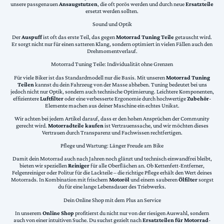
unsere passgenauen
Ansaugstutzen
, die oft porös werden und durch neue
Ersatzteile
ersetzt werden sollten.
Sound und Optik
Der
Auspuff
ist oft das erste Teil, das gegen
Motorrad Tuning Teile
getauscht wird.
Er sorgt nicht nur für einen satteren Klang, sondern optimiert in vielen Fällen auch den
Drehmomentverlauf.
Motorrad Tuning Teile: Individualität ohne Grenzen
Für viele Biker ist das Standardmodell nur die Basis. Mit unseren
Motorrad Tuning
Teilen
kannst du dein Fahrzeug von der Masse abheben. Tuning bedeutet bei uns
jedoch nicht nur Optik, sondern auch technische Optimierung. Leichtere Komponenten,
effizientere
Luftfilter
oder eine verbesserte Ergonomie durch hochwertige
Zubehör
-
Elemente machen aus deiner Maschine ein echtes Unikat.
Wir achten bei jedem Artikel darauf, dass er den hohen Ansprüchen der Community
gerecht wird.
Motorradteile kaufen
ist Vertrauenssache, und wir möchten dieses
Vertrauen durch Transparenz und Fachwissen rechtfertigen.
Pflege und Wartung: Länger Freude am Bike
Damit dein Motorrad auch nach Jahren noch glänzt und technisch einwandfrei bleibt,
bieten wir speziellen
Reiniger
für alle Oberflächen an. Ob Kettenfett-Entferner,
Felgenreiniger oder Politur für die Lackteile – die richtige Pflege erhält den Wert deines
Motorrads. In Kombination mit frischem
Motoröl
und einem sauberen
Ölfilter
sorgst
du für eine lange Lebensdauer des Triebwerks.
Dein Online Shop mit dem Plus an Service
In unserem
Online Shop
profitierst du nicht nur von der riesigen Auswahl, sondern
auch von einer intuitiven Suche. Du suchst gezielt nach
Ersatzteilen für Motorrad
-