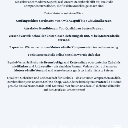
Klassiker oder moderne Superbikes? Unsere Datenbank hilft dir, exakt die
Komponenten zu finden, die für dein Modell zugelassen sind.
Deine Vorteile auf einen Blick:
Umfangreiches Sortiment:
Von A wie
Auspuff
bis Z wie
Zündkerzen
.
Attraktive Konditionen:
Top-Qualität
zu besten Preisen
.
Versandvorteil:
Schneller kostenloser Lieferung ab 100,-€ bei Motorradteile
Versand
.
Expertise:
Wir kennen unsere
Motorradteile Komponenten
in- und auswendig.
Fazit: Motorradteile online bestellen war nie einfacher
Egal ob Verschleißteile wie
Bremsbeläge
und
Kettensätze
oder optisches
Zubehör
wie
Blinker
und
Anbauteile
– wir sind dein Partner. Verlasse dich auf unseren
Motorradteile Versand
und starte bestens gerüstet in die nächste Saison.
Qualität, Sicherheit und Leidenschaft für Technik – das ist unser Versprechen an dich.
Durchstöbere jetzt unseren
Online Shop
, wähle deine benötigten
Ersatzteile
aus und
genieße das Schrauben mit Profi-Material. Wir freuen uns darauf, dich und dein Bike
auf der Straße zu unterstützen!
©Urheberrecht. Alle Rechte vorbehalten.