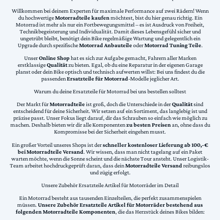
Willkommen bei deinem Experten für maximale Performance auf zwei Rädern! Wenn
du hochwertige
Motorradteile kaufen
möchtest, bist du hier genau richtig. Ein
Motorrad ist mehr als nur ein Fortbewegungsmittel – es ist Ausdruck von Freiheit,
Technikbegeisterung und Individualität. Damit dieses Lebensgefühl sicher und
ungetrübt bleibt, benötigt dein Bike regelmäßige Wartung und gelegentlich ein
Upgrade durch spezifische
Motorrad Anbauteile
oder
Motorrad Tuning Teile
.
Unser
Online Shop
hat es sich zur Aufgabe gemacht, Fahrern aller Marken
erstklassige
Qualität
zu bieten. Egal, ob du eine Reparatur in der eigenen Garage
planst oder dein Bike optisch und technisch aufwerten willst: Bei uns findest du die
passenden
Ersatzteile für Motorrad
-Modelle jeglicher Art.
Warum du deine Ersatzteile für Motorrad bei uns bestellen solltest
Der Markt für
Motorradteile
ist groß, doch die Unterschiede in der
Qualität
sind
entscheidend für deine Sicherheit. Wir setzen auf ein Sortiment, das langlebig ist und
präzise passt. Unser Fokus liegt darauf, dir das Schrauben so einfach wie möglich zu
machen. Deshalb bieten wir dir alle Komponenten
zu besten Preisen
an, ohne dass du
Kompromisse bei der Sicherheit eingehen musst.
Ein großer Vorteil unseres Shops ist der
schneller kostenloser Lieferung ab 100,-€
bei Motorradteile Versand
. Wir wissen, dass man nicht tagelang auf ein Paket
warten möchte, wenn die Sonne scheint und die nächste Tour ansteht. Unser Logistik-
Team arbeitet hochdruckgeprüft daran, dass dein
Motorradteile Versand
reibungslos
und zügig erfolgt.
Unsere Zubehör Ersatzteile Artikel für Motorräder im Detail
Ein Motorrad besteht aus tausenden Einzelteilen, die perfekt zusammenspielen
müssen.
Unsere Zubehör Ersatzteile Artikel für Motorräder bestehend aus
folgenden Motorradteile Komponenten
, die das Herzstück deines Bikes bilden: