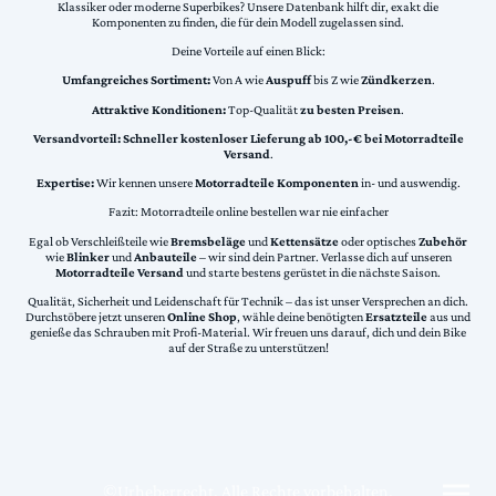
Klassiker oder moderne Superbikes? Unsere Datenbank hilft dir, exakt die
Komponenten zu finden, die für dein Modell zugelassen sind.
Deine Vorteile auf einen Blick:
Umfangreiches Sortiment:
Von A wie
Auspuff
bis Z wie
Zündkerzen
.
Attraktive Konditionen:
Top-Qualität
zu besten Preisen
.
Versandvorteil:
Schneller kostenloser Lieferung ab 100,-€ bei Motorradteile
Versand
.
Expertise:
Wir kennen unsere
Motorradteile Komponenten
in- und auswendig.
Fazit: Motorradteile online bestellen war nie einfacher
Egal ob Verschleißteile wie
Bremsbeläge
und
Kettensätze
oder optisches
Zubehör
wie
Blinker
und
Anbauteile
– wir sind dein Partner. Verlasse dich auf unseren
Motorradteile Versand
und starte bestens gerüstet in die nächste Saison.
Qualität, Sicherheit und Leidenschaft für Technik – das ist unser Versprechen an dich.
Durchstöbere jetzt unseren
Online Shop
, wähle deine benötigten
Ersatzteile
aus und
genieße das Schrauben mit Profi-Material. Wir freuen uns darauf, dich und dein Bike
auf der Straße zu unterstützen!
©Urheberrecht. Alle Rechte vorbehalten.