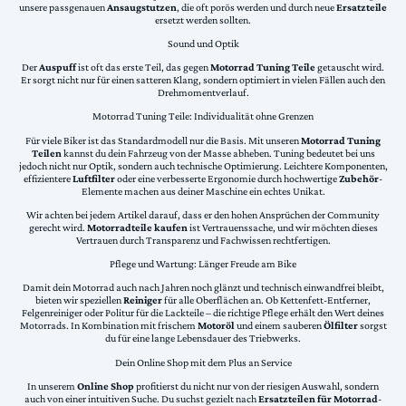
unsere passgenauen
Ansaugstutzen
, die oft porös werden und durch neue
Ersatzteile
ersetzt werden sollten.
Sound und Optik
Der
Auspuff
ist oft das erste Teil, das gegen
Motorrad Tuning Teile
getauscht wird.
Er sorgt nicht nur für einen satteren Klang, sondern optimiert in vielen Fällen auch den
Drehmomentverlauf.
Motorrad Tuning Teile: Individualität ohne Grenzen
Für viele Biker ist das Standardmodell nur die Basis. Mit unseren
Motorrad Tuning
Teilen
kannst du dein Fahrzeug von der Masse abheben. Tuning bedeutet bei uns
jedoch nicht nur Optik, sondern auch technische Optimierung. Leichtere Komponenten,
effizientere
Luftfilter
oder eine verbesserte Ergonomie durch hochwertige
Zubehör
-
Elemente machen aus deiner Maschine ein echtes Unikat.
Wir achten bei jedem Artikel darauf, dass er den hohen Ansprüchen der Community
gerecht wird.
Motorradteile kaufen
ist Vertrauenssache, und wir möchten dieses
Vertrauen durch Transparenz und Fachwissen rechtfertigen.
Pflege und Wartung: Länger Freude am Bike
Damit dein Motorrad auch nach Jahren noch glänzt und technisch einwandfrei bleibt,
bieten wir speziellen
Reiniger
für alle Oberflächen an. Ob Kettenfett-Entferner,
Felgenreiniger oder Politur für die Lackteile – die richtige Pflege erhält den Wert deines
Motorrads. In Kombination mit frischem
Motoröl
und einem sauberen
Ölfilter
sorgst
du für eine lange Lebensdauer des Triebwerks.
Dein Online Shop mit dem Plus an Service
In unserem
Online Shop
profitierst du nicht nur von der riesigen Auswahl, sondern
auch von einer intuitiven Suche. Du suchst gezielt nach
Ersatzteilen für Motorrad
-