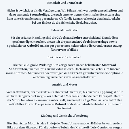
Sicherheit und Bremskraft
Nichts ist wichtiger als die Verzögerung. Wir führen hochwertige
Bremsscheiben
und
dazu passende
Bremsbeläge
, die auch unter extremer thermischer Belastung eine
konstante Bremsleistung garantieren. Ob für die Rennstrecke oder den Stadtverkehr –
bei uns findest du die Sicherheit, die du brauchst.
Fahrwerk und Gabel
Für ein präzises Handling sind die
Gabelstandrohre
entscheidend. Damit diese
geschmeidig eintauchen, bieten wir die passenden
Gabelsimmerringe
sowie
spezialisiertes
Gabelöl
an. Ein gut gewartetes Fahrwerk ist die Grundvoraussetzung
für Kurvenstabilität.
Elektrik und Sichtbarkeit
Kleine Teile, große Wirkung:
Blinker
gehören zu den beliebtesten
Motorrad
Anbauteilen
, um die Optik zu individualisieren. Doch auch die Technik im Inneren
muss stimmen. Mit unseren hochwertigen
Zündkerzen
garantieren wir eine optimale
Verbrennung und einen zuverlässigen Kaltstart.
Antrieb und Motor
Vom
Kettensatz
, der die Kraft aufs Hinterrad überträgt, bis hin zur
Kupplung
, die für
saubere Gangwechsel sorgt – wir liefern die Mechanik hinter deinem Fahrspaß. Damit
der Motor frei atmen kann und sauber läuft, sind regelmäßige Wechsel von
Luftfilter
und
Ölfilter
Pflicht. Das passende
Motoröl
findest du natürlich ebenfalls in unserem
Sortiment.
Kühlung und Gemischaufbereitung
Ein überhitzter Motor ist das Ende jeder Tour. Unsere stabilen
Kühler
bewahren dein
Bike vor dem Hitzetod. Für die perfekte Zufuhr des Kraftstoff-Luft-Gemisches sorgen