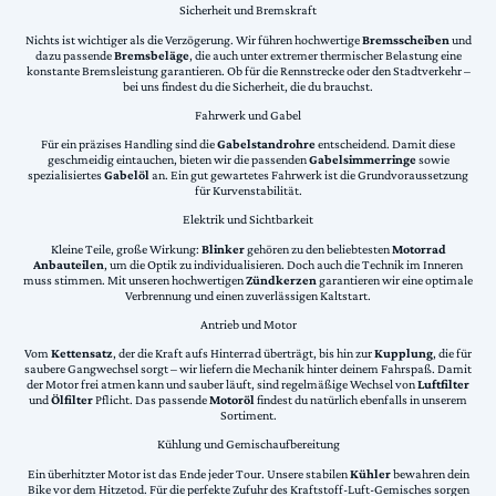
Sicherheit und Bremskraft
Nichts ist wichtiger als die Verzögerung. Wir führen hochwertige
Bremsscheiben
und
dazu passende
Bremsbeläge
, die auch unter extremer thermischer Belastung eine
konstante Bremsleistung garantieren. Ob für die Rennstrecke oder den Stadtverkehr –
bei uns findest du die Sicherheit, die du brauchst.
Fahrwerk und Gabel
Für ein präzises Handling sind die
Gabelstandrohre
entscheidend. Damit diese
geschmeidig eintauchen, bieten wir die passenden
Gabelsimmerringe
sowie
spezialisiertes
Gabelöl
an. Ein gut gewartetes Fahrwerk ist die Grundvoraussetzung
für Kurvenstabilität.
Elektrik und Sichtbarkeit
Kleine Teile, große Wirkung:
Blinker
gehören zu den beliebtesten
Motorrad
Anbauteilen
, um die Optik zu individualisieren. Doch auch die Technik im Inneren
muss stimmen. Mit unseren hochwertigen
Zündkerzen
garantieren wir eine optimale
Verbrennung und einen zuverlässigen Kaltstart.
Antrieb und Motor
Vom
Kettensatz
, der die Kraft aufs Hinterrad überträgt, bis hin zur
Kupplung
, die für
saubere Gangwechsel sorgt – wir liefern die Mechanik hinter deinem Fahrspaß. Damit
der Motor frei atmen kann und sauber läuft, sind regelmäßige Wechsel von
Luftfilter
und
Ölfilter
Pflicht. Das passende
Motoröl
findest du natürlich ebenfalls in unserem
Sortiment.
Kühlung und Gemischaufbereitung
Ein überhitzter Motor ist das Ende jeder Tour. Unsere stabilen
Kühler
bewahren dein
Bike vor dem Hitzetod. Für die perfekte Zufuhr des Kraftstoff-Luft-Gemisches sorgen