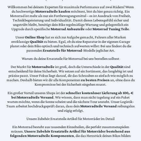
Willkommen bei deinem Experten für maximale Performance auf zwei Rädern! Wenn
du hochwertige
Motorradteile kaufen
möchtest, bist du hier genau richtig. Ein
Motorrad ist mehr als nur ein Fortbewegungsmittel – es ist Ausdruck von Freiheit,
Technikbegeisterung und Individualität. Damit dieses Lebensgefühl sicher und
ungetrübt bleibt, benötigt dein Bike regelmäßige Wartung und gelegentlich ein
Upgrade durch spezifische
Motorrad Anbauteile
oder
Motorrad Tuning Teile
.
Unser
Online Shop
hat es sich zur Aufgabe gemacht, Fahrern aller Marken
erstklassige
Qualität
zu bieten. Egal, ob du eine Reparatur in der eigenen Garage
planst oder dein Bike optisch und technisch aufwerten willst: Bei uns findest du die
passenden
Ersatzteile für Motorrad
-Modelle jeglicher Art.
Warum du deine Ersatzteile für Motorrad bei uns bestellen solltest
Der Markt für
Motorradteile
ist groß, doch die Unterschiede in der
Qualität
sind
entscheidend für deine Sicherheit. Wir setzen auf ein Sortiment, das langlebig ist und
präzise passt. Unser Fokus liegt darauf, dir das Schrauben so einfach wie möglich zu
machen. Deshalb bieten wir dir alle Komponenten
zu besten Preisen
an, ohne dass du
Kompromisse bei der Sicherheit eingehen musst.
Ein großer Vorteil unseres Shops ist der
schneller kostenloser Lieferung ab 100,-€
bei Motorradteile Versand
. Wir wissen, dass man nicht tagelang auf ein Paket
warten möchte, wenn die Sonne scheint und die nächste Tour ansteht. Unser Logistik-
Team arbeitet hochdruckgeprüft daran, dass dein
Motorradteile Versand
reibungslos
und zügig erfolgt.
Unsere Zubehör Ersatzteile Artikel für Motorräder im Detail
Ein Motorrad besteht aus tausenden Einzelteilen, die perfekt zusammenspielen
müssen.
Unsere Zubehör Ersatzteile Artikel für Motorräder bestehend aus
folgenden Motorradteile Komponenten
, die das Herzstück deines Bikes bilden: