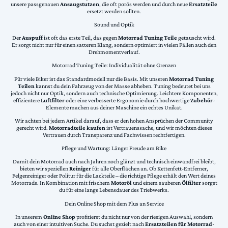
unsere passgenauen
Ansaugstutzen
, die oft porös werden und durch neue
Ersatzteile
ersetzt werden sollten.
Sound und Optik
Der
Auspuff
ist oft das erste Teil, das gegen
Motorrad Tuning Teile
getauscht wird.
Er sorgt nicht nur für einen satteren Klang, sondern optimiert in vielen Fällen auch den
Drehmomentverlauf.
Motorrad Tuning Teile: Individualität ohne Grenzen
Für viele Biker ist das Standardmodell nur die Basis. Mit unseren
Motorrad Tuning
Teilen
kannst du dein Fahrzeug von der Masse abheben. Tuning bedeutet bei uns
jedoch nicht nur Optik, sondern auch technische Optimierung. Leichtere Komponenten,
effizientere
Luftfilter
oder eine verbesserte Ergonomie durch hochwertige
Zubehör
-
Elemente machen aus deiner Maschine ein echtes Unikat.
Wir achten bei jedem Artikel darauf, dass er den hohen Ansprüchen der Community
gerecht wird.
Motorradteile kaufen
ist Vertrauenssache, und wir möchten dieses
Vertrauen durch Transparenz und Fachwissen rechtfertigen.
Pflege und Wartung: Länger Freude am Bike
Damit dein Motorrad auch nach Jahren noch glänzt und technisch einwandfrei bleibt,
bieten wir speziellen
Reiniger
für alle Oberflächen an. Ob Kettenfett-Entferner,
Felgenreiniger oder Politur für die Lackteile – die richtige Pflege erhält den Wert deines
Motorrads. In Kombination mit frischem
Motoröl
und einem sauberen
Ölfilter
sorgst
du für eine lange Lebensdauer des Triebwerks.
Dein Online Shop mit dem Plus an Service
In unserem
Online Shop
profitierst du nicht nur von der riesigen Auswahl, sondern
auch von einer intuitiven Suche. Du suchst gezielt nach
Ersatzteilen für Motorrad
-