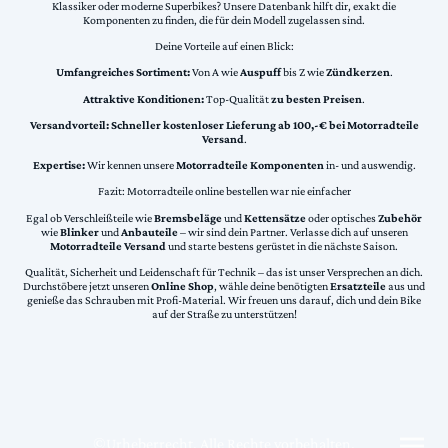
Klassiker oder moderne Superbikes? Unsere Datenbank hilft dir, exakt die
Komponenten zu finden, die für dein Modell zugelassen sind.
Deine Vorteile auf einen Blick:
Umfangreiches Sortiment:
Von A wie
Auspuff
bis Z wie
Zündkerzen
.
Attraktive Konditionen:
Top-Qualität
zu besten Preisen
.
Versandvorteil:
Schneller kostenloser Lieferung ab 100,-€ bei Motorradteile
Versand
.
Expertise:
Wir kennen unsere
Motorradteile Komponenten
in- und auswendig.
Fazit: Motorradteile online bestellen war nie einfacher
Egal ob Verschleißteile wie
Bremsbeläge
und
Kettensätze
oder optisches
Zubehör
wie
Blinker
und
Anbauteile
– wir sind dein Partner. Verlasse dich auf unseren
Motorradteile Versand
und starte bestens gerüstet in die nächste Saison.
Qualität, Sicherheit und Leidenschaft für Technik – das ist unser Versprechen an dich.
Durchstöbere jetzt unseren
Online Shop
, wähle deine benötigten
Ersatzteile
aus und
genieße das Schrauben mit Profi-Material. Wir freuen uns darauf, dich und dein Bike
auf der Straße zu unterstützen!
©Urheberrecht. Alle Rechte vorbehalten.