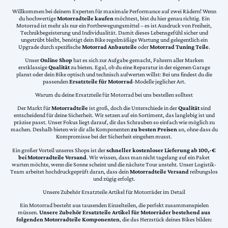
Willkommen bei deinem Experten für maximale Performance auf zwei Rädern! Wenn
du hochwertige
Motorradteile kaufen
möchtest, bist du hier genau richtig. Ein
Motorrad ist mehr als nur ein Fortbewegungsmittel – es ist Ausdruck von Freiheit,
Technikbegeisterung und Individualität. Damit dieses Lebensgefühl sicher und
ungetrübt bleibt, benötigt dein Bike regelmäßige Wartung und gelegentlich ein
Upgrade durch spezifische
Motorrad Anbauteile
oder
Motorrad Tuning Teile
.
Unser
Online Shop
hat es sich zur Aufgabe gemacht, Fahrern aller Marken
erstklassige
Qualität
zu bieten. Egal, ob du eine Reparatur in der eigenen Garage
planst oder dein Bike optisch und technisch aufwerten willst: Bei uns findest du die
passenden
Ersatzteile für Motorrad
-Modelle jeglicher Art.
Warum du deine Ersatzteile für Motorrad bei uns bestellen solltest
Der Markt für
Motorradteile
ist groß, doch die Unterschiede in der
Qualität
sind
entscheidend für deine Sicherheit. Wir setzen auf ein Sortiment, das langlebig ist und
präzise passt. Unser Fokus liegt darauf, dir das Schrauben so einfach wie möglich zu
machen. Deshalb bieten wir dir alle Komponenten
zu besten Preisen
an, ohne dass du
Kompromisse bei der Sicherheit eingehen musst.
Ein großer Vorteil unseres Shops ist der
schneller kostenloser Lieferung ab 100,-€
bei Motorradteile Versand
. Wir wissen, dass man nicht tagelang auf ein Paket
warten möchte, wenn die Sonne scheint und die nächste Tour ansteht. Unser Logistik-
Team arbeitet hochdruckgeprüft daran, dass dein
Motorradteile Versand
reibungslos
und zügig erfolgt.
Unsere Zubehör Ersatzteile Artikel für Motorräder im Detail
Ein Motorrad besteht aus tausenden Einzelteilen, die perfekt zusammenspielen
müssen.
Unsere Zubehör Ersatzteile Artikel für Motorräder bestehend aus
folgenden Motorradteile Komponenten
, die das Herzstück deines Bikes bilden: