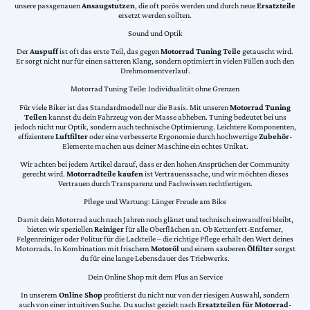
unsere passgenauen
Ansaugstutzen
, die oft porös werden und durch neue
Ersatzteile
ersetzt werden sollten.
Sound und Optik
Der
Auspuff
ist oft das erste Teil, das gegen
Motorrad Tuning Teile
getauscht wird.
Er sorgt nicht nur für einen satteren Klang, sondern optimiert in vielen Fällen auch den
Drehmomentverlauf.
Motorrad Tuning Teile: Individualität ohne Grenzen
Für viele Biker ist das Standardmodell nur die Basis. Mit unseren
Motorrad Tuning
Teilen
kannst du dein Fahrzeug von der Masse abheben. Tuning bedeutet bei uns
jedoch nicht nur Optik, sondern auch technische Optimierung. Leichtere Komponenten,
effizientere
Luftfilter
oder eine verbesserte Ergonomie durch hochwertige
Zubehör
-
Elemente machen aus deiner Maschine ein echtes Unikat.
Wir achten bei jedem Artikel darauf, dass er den hohen Ansprüchen der Community
gerecht wird.
Motorradteile kaufen
ist Vertrauenssache, und wir möchten dieses
Vertrauen durch Transparenz und Fachwissen rechtfertigen.
Pflege und Wartung: Länger Freude am Bike
Damit dein Motorrad auch nach Jahren noch glänzt und technisch einwandfrei bleibt,
bieten wir speziellen
Reiniger
für alle Oberflächen an. Ob Kettenfett-Entferner,
Felgenreiniger oder Politur für die Lackteile – die richtige Pflege erhält den Wert deines
Motorrads. In Kombination mit frischem
Motoröl
und einem sauberen
Ölfilter
sorgst
du für eine lange Lebensdauer des Triebwerks.
Dein Online Shop mit dem Plus an Service
In unserem
Online Shop
profitierst du nicht nur von der riesigen Auswahl, sondern
auch von einer intuitiven Suche. Du suchst gezielt nach
Ersatzteilen für Motorrad
-