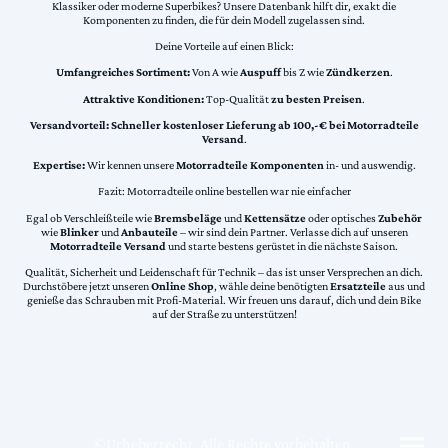
Klassiker oder moderne Superbikes? Unsere Datenbank hilft dir, exakt die
Komponenten zu finden, die für dein Modell zugelassen sind.
Deine Vorteile auf einen Blick:
Umfangreiches Sortiment:
Von A wie
Auspuff
bis Z wie
Zündkerzen
.
Attraktive Konditionen:
Top-Qualität
zu besten Preisen
.
Versandvorteil:
Schneller kostenloser Lieferung ab 100,-€ bei Motorradteile
Versand
.
Expertise:
Wir kennen unsere
Motorradteile Komponenten
in- und auswendig.
Fazit: Motorradteile online bestellen war nie einfacher
Egal ob Verschleißteile wie
Bremsbeläge
und
Kettensätze
oder optisches
Zubehör
wie
Blinker
und
Anbauteile
– wir sind dein Partner. Verlasse dich auf unseren
Motorradteile Versand
und starte bestens gerüstet in die nächste Saison.
Qualität, Sicherheit und Leidenschaft für Technik – das ist unser Versprechen an dich.
Durchstöbere jetzt unseren
Online Shop
, wähle deine benötigten
Ersatzteile
aus und
genieße das Schrauben mit Profi-Material. Wir freuen uns darauf, dich und dein Bike
auf der Straße zu unterstützen!
©Urheberrecht. Alle Rechte vorbehalten.