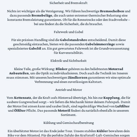
Sicherheit und Bremskraft
Nichts ist wichtiger als die Verzögerung. Wir führen hochwertige
Bremsscheiben
und
dazu passende
Bremsbeläge
, die auch unter extremer thermischer Belastung eine
konstante Bremsleistung garantieren. Ob für die Rennstrecke oder den Stadtverkehr –
bei uns findest du die Sicherheit, die du brauchst.
Fahrwerk und Gabel
Für ein präzises Handling sind die
Gabelstandrohre
entscheidend. Damit diese
geschmeidig eintauchen, bieten wir die passenden
Gabelsimmerringe
sowie
spezialisiertes
Gabelöl
an. Ein gut gewartetes Fahrwerk ist die Grundvoraussetzung
für Kurvenstabilität.
Elektrik und Sichtbarkeit
Kleine Teile, große Wirkung:
Blinker
gehören zu den beliebtesten
Motorrad
Anbauteilen
, um die Optik zu individualisieren. Doch auch die Technik im Inneren
muss stimmen. Mit unseren hochwertigen
Zündkerzen
garantieren wir eine optimale
Verbrennung und einen zuverlässigen Kaltstart.
Antrieb und Motor
Vom
Kettensatz
, der die Kraft aufs Hinterrad überträgt, bis hin zur
Kupplung
, die für
saubere Gangwechsel sorgt – wir liefern die Mechanik hinter deinem Fahrspaß. Damit
der Motor frei atmen kann und sauber läuft, sind regelmäßige Wechsel von
Luftfilter
und
Ölfilter
Pflicht. Das passende
Motoröl
findest du natürlich ebenfalls in unserem
Sortiment.
Kühlung und Gemischaufbereitung
Ein überhitzter Motor ist das Ende jeder Tour. Unsere stabilen
Kühler
bewahren dein
Bike vor dem Hitzetod. Für die perfekte Zufuhr des Kraftstoff-Luft-Gemisches sorgen