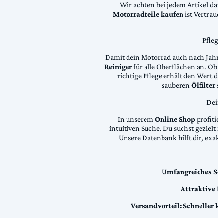
Wir achten bei jedem Artikel d
Motorradteile kaufen
ist Vertra
Pfle
Damit dein Motorrad auch nach Jahre
Reiniger
für alle Oberflächen an. Ob 
richtige Pflege erhält den Wert
sauberen
Ölfilter
Dei
In unserem
Online Shop
profiti
intuitiven Suche. Du suchst geziel
Unsere Datenbank hilft dir, exa
Umfangreiches S
Attraktive
Versandvorteil:
Schneller 