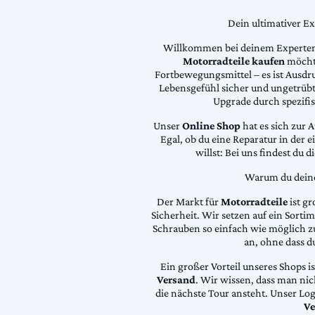
Dein ultimativer E
Willkommen bei deinem Experten
Motorradteile kaufen
möchte
Fortbewegungsmittel – es ist Ausdru
Lebensgefühl sicher und ungetrübt
Upgrade durch spezifi
Unser
Online Shop
hat es sich zur 
Egal, ob du eine Reparatur in der 
willst: Bei uns findest du 
Warum du deine 
Der Markt für
Motorradteile
ist gr
Sicherheit. Wir setzen auf ein Sortime
Schrauben so einfach wie möglich z
an, ohne dass d
Ein großer Vorteil unseres Shops i
Versand
. Wir wissen, dass man ni
die nächste Tour ansteht. Unser Lo
Ve