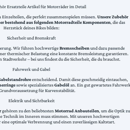
ör Ersatzteile Artikel für Motorräder im Detail
n Einzelteilen, die perfekt zusammenspielen müssen.
Unsere Zubehör
äder bestehend aus folgenden Motorradteile Komponenten
, die das
Herzstück deines Bikes bilden:
Sicherheit und Bremskraft
zögerung. Wir führen hochwertige
Bremsscheiben
und dazu passende
emer thermischer Belastung eine konstante Bremsleistung garantieren.
 Stadtverkehr – bei uns findest du die Sicherheit, die du brauchst.
Fahrwerk und Gabel
Gabelstandrohre
entscheidend. Damit diese geschmeidig eintauchen,
erringe
sowie spezialisiertes
Gabelöl
an. Ein gut gewartetes Fahrwer
e Grundvoraussetzung für Kurvenstabilität.
Elektrik und Sichtbarkeit
r
gehören zu den beliebtesten
Motorrad Anbauteilen
, um die Optik zu
die Technik im Inneren muss stimmen. Mit unseren hochwertigen
 eine optimale Verbrennung und einen zuverlässigen Kaltstart.