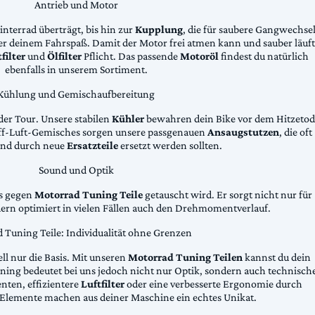
Antrieb und Motor
Hinterrad überträgt, bis hin zur
Kupplung
, die für saubere Gangwechse
ter deinem Fahrspaß. Damit der Motor frei atmen kann und sauber läuft
filter
und
Ölfilter
Pflicht. Das passende
Motoröl
findest du natürlich
ebenfalls in unserem Sortiment.
Kühlung und Gemischaufbereitung
der Tour. Unsere stabilen
Kühler
bewahren dein Bike vor dem Hitzetod
toff-Luft-Gemisches sorgen unsere passgenauen
Ansaugstutzen
, die oft
und durch neue
Ersatzteile
ersetzt werden sollten.
Sound und Optik
das gegen
Motorrad Tuning Teile
getauscht wird. Er sorgt nicht nur für
dern optimiert in vielen Fällen auch den Drehmomentverlauf.
 Tuning Teile: Individualität ohne Grenzen
ll nur die Basis. Mit unseren
Motorrad Tuning Teilen
kannst du dein
ing bedeutet bei uns jedoch nicht nur Optik, sondern auch technisch
ten, effizientere
Luftfilter
oder eine verbesserte Ergonomie durch
Elemente machen aus deiner Maschine ein echtes Unikat.