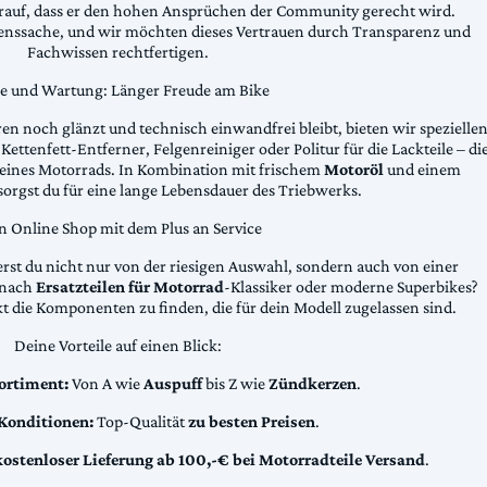
arauf, dass er den hohen Ansprüchen der Community gerecht wird.
uenssache, und wir möchten dieses Vertrauen durch Transparenz und
Fachwissen rechtfertigen.
ge und Wartung: Länger Freude am Bike
n noch glänzt und technisch einwandfrei bleibt, bieten wir spezielle
Kettenfett-Entferner, Felgenreiniger oder Politur für die Lackteile – di
 deines Motorrads. In Kombination mit frischem
Motoröl
und einem
sorgst du für eine lange Lebensdauer des Triebwerks.
n Online Shop mit dem Plus an Service
erst du nicht nur von der riesigen Auswahl, sondern auch von einer
t nach
Ersatzteilen für Motorrad
-Klassiker oder moderne Superbikes?
kt die Komponenten zu finden, die für dein Modell zugelassen sind.
Deine Vorteile auf einen Blick:
ortiment:
Von A wie
Auspuff
bis Z wie
Zündkerzen
.
 Konditionen:
Top-Qualität
zu besten Preisen
.
kostenloser Lieferung ab 100,-€ bei Motorradteile Versand
.