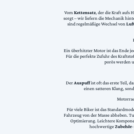
Vom
Kettensatz
, der die Kraft aufs 
sorgt – wir liefern die Mechanik hin
sind regelmäßige Wechsel von
Luft
Ein überhitzter Motor ist das Ende je
Für die perfekte Zufuhr des Krafts
porös werden 
Der
Auspuff
ist oft das erste Teil, 
einen satteren Klang, son
Motorrad
Für viele Biker ist das Standardmode
Fahrzeug von der Masse abheben. Tun
Optimierung. Leichtere Komponen
hochwertige
Zubehör
-