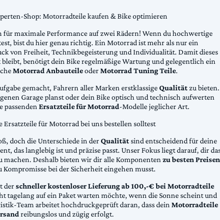
xperten-Shop: Motorradteile kaufen & Bike optimieren
 für maximale Performance auf zwei Rädern! Wenn du hochwertige
st, bist du hier genau richtig. Ein Motorrad ist mehr als nur ein
ck von Freiheit, Technikbegeisterung und Individualität. Damit dieses
 bleibt, benötigt dein Bike regelmäßige Wartung und gelegentlich ein
sche
Motorrad Anbauteile
oder
Motorrad Tuning Teile
.
Aufgabe gemacht, Fahrern aller Marken erstklassige
Qualität
zu bieten.
eigenen Garage planst oder dein Bike optisch und technisch aufwerten
die passenden
Ersatzteile für Motorrad
-Modelle jeglicher Art.
Ersatzteile für Motorrad bei uns bestellen solltest
oß, doch die Unterschiede in der
Qualität
sind entscheidend für deine
nt, das langlebig ist und präzise passt. Unser Fokus liegt darauf, dir da
u machen. Deshalb bieten wir dir alle Komponenten
zu besten Preisen
u Kompromisse bei der Sicherheit eingehen musst.
st der
schneller kostenloser Lieferung ab 100,-€ bei Motorradteile
cht tagelang auf ein Paket warten möchte, wenn die Sonne scheint und
gistik-Team arbeitet hochdruckgeprüft daran, dass dein
Motorradteile
rsand
reibungslos und zügig erfolgt.