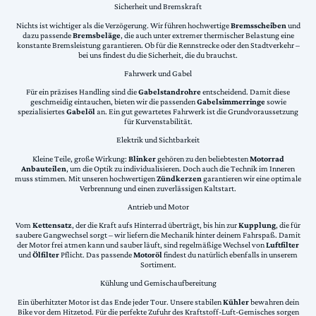
Sicherheit und Bremskraft
Nichts ist wichtiger als die Verzögerung. Wir führen hochwertige
Bremsscheiben
und
dazu passende
Bremsbeläge
, die auch unter extremer thermischer Belastung eine
konstante Bremsleistung garantieren. Ob für die Rennstrecke oder den Stadtverkehr –
bei uns findest du die Sicherheit, die du brauchst.
Fahrwerk und Gabel
Für ein präzises Handling sind die
Gabelstandrohre
entscheidend. Damit diese
geschmeidig eintauchen, bieten wir die passenden
Gabelsimmerringe
sowie
spezialisiertes
Gabelöl
an. Ein gut gewartetes Fahrwerk ist die Grundvoraussetzung
für Kurvenstabilität.
Elektrik und Sichtbarkeit
Kleine Teile, große Wirkung:
Blinker
gehören zu den beliebtesten
Motorrad
Anbauteilen
, um die Optik zu individualisieren. Doch auch die Technik im Inneren
muss stimmen. Mit unseren hochwertigen
Zündkerzen
garantieren wir eine optimale
Verbrennung und einen zuverlässigen Kaltstart.
Antrieb und Motor
Vom
Kettensatz
, der die Kraft aufs Hinterrad überträgt, bis hin zur
Kupplung
, die für
saubere Gangwechsel sorgt – wir liefern die Mechanik hinter deinem Fahrspaß. Damit
der Motor frei atmen kann und sauber läuft, sind regelmäßige Wechsel von
Luftfilter
und
Ölfilter
Pflicht. Das passende
Motoröl
findest du natürlich ebenfalls in unserem
Sortiment.
Kühlung und Gemischaufbereitung
Ein überhitzter Motor ist das Ende jeder Tour. Unsere stabilen
Kühler
bewahren dein
Bike vor dem Hitzetod. Für die perfekte Zufuhr des Kraftstoff-Luft-Gemisches sorgen