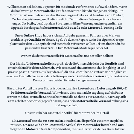
Willkommen bei deinem Experten für maximale Performance auf zwei Rädern! Wenn
du hochwertige
Motorradteile kaufen
möchtest, bist du hier genau richtig. Ein
Motorrad ist mehr als nur ein Fortbewegungsmittel – es ist Ausdruck von Freiheit,
Technikbegeisterung und Individualität. Damit dieses Lebensgefühl sicher und
ungetrübt bleibt, benötigt dein Bike regelmäßige Wartung und gelegentlich ein
Upgrade durch spezifische
Motorrad Anbauteile
oder
Motorrad Tuning Teile
.
Unser
Online Shop
hat es sich zur Aufgabe gemacht, Fahrern aller Marken
erstklassige
Qualität
zu bieten. Egal, ob du eine Reparatur in der eigenen Garage
planst oder dein Bike optisch und technisch aufwerten willst: Bei uns findest du die
passenden
Ersatzteile für Motorrad
-Modelle jeglicher Art.
Warum du deine Ersatzteile für Motorrad bei uns bestellen solltest
Der Markt für
Motorradteile
ist groß, doch die Unterschiede in der
Qualität
sind
entscheidend für deine Sicherheit. Wir setzen auf ein Sortiment, das langlebig ist und
präzise passt. Unser Fokus liegt darauf, dir das Schrauben so einfach wie möglich zu
machen. Deshalb bieten wir dir alle Komponenten
zu besten Preisen
an, ohne dass du
Kompromisse bei der Sicherheit eingehen musst.
Ein großer Vorteil unseres Shops ist der
schneller kostenloser Lieferung ab 100,-€
bei Motorradteile Versand
. Wir wissen, dass man nicht tagelang auf ein Paket
warten möchte, wenn die Sonne scheint und die nächste Tour ansteht. Unser Logistik-
Team arbeitet hochdruckgeprüft daran, dass dein
Motorradteile Versand
reibungslos
und zügig erfolgt.
Unsere Zubehör Ersatzteile Artikel für Motorräder im Detail
Ein Motorrad besteht aus tausenden Einzelteilen, die perfekt zusammenspielen
müssen.
Unsere Zubehör Ersatzteile Artikel für Motorräder bestehend aus
folgenden Motorradteile Komponenten
, die das Herzstück deines Bikes bilden: