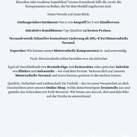
Klassiker oder moderne Superbikes? Unsere Datenbank hilft dir, exakt die
Komponenten zu finden, die für dein Modell zugelassen sind.
Deine Vorteile auf einen Blick:
Umfangreiches Sortiment:
Von A wie
Auspuff
bis Z wie
Zündkerzen
.
Attraktive Konditionen:
Top-Qualität
zu besten Preisen
.
Versandvorteil:
Schneller kostenloser Lieferung ab 100,-€ bei Motorradteile
Versand
.
Expertise:
Wir kennen unsere
Motorradteile Komponenten
in- und auswendig.
Fazit: Motorradteile online bestellen war nie einfacher
Egal ob Verschleißteile wie
Bremsbeläge
und
Kettensätze
oder optisches
Zubehör
wie
Blinker
und
Anbauteile
– wir sind dein Partner. Verlasse dich auf unseren
Motorradteile Versand
und starte bestens gerüstet in die nächste Saison.
Qualität, Sicherheit und Leidenschaft für Technik – das ist unser Versprechen an dich.
Durchstöbere jetzt unseren
Online Shop
, wähle deine benötigten
Ersatzteile
aus und
genieße das Schrauben mit Profi-Material. Wir freuen uns darauf, dich und dein Bike
auf der Straße zu unterstützen!
©Urheberrecht. Alle Rechte vorbehalten.