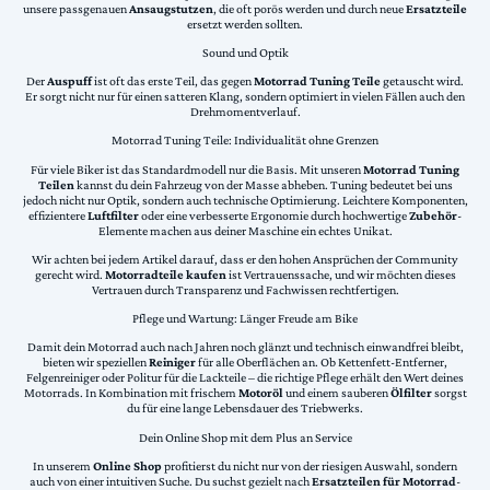
unsere passgenauen
Ansaugstutzen
, die oft porös werden und durch neue
Ersatzteile
ersetzt werden sollten.
Sound und Optik
Der
Auspuff
ist oft das erste Teil, das gegen
Motorrad Tuning Teile
getauscht wird.
Er sorgt nicht nur für einen satteren Klang, sondern optimiert in vielen Fällen auch den
Drehmomentverlauf.
Motorrad Tuning Teile: Individualität ohne Grenzen
Für viele Biker ist das Standardmodell nur die Basis. Mit unseren
Motorrad Tuning
Teilen
kannst du dein Fahrzeug von der Masse abheben. Tuning bedeutet bei uns
jedoch nicht nur Optik, sondern auch technische Optimierung. Leichtere Komponenten,
effizientere
Luftfilter
oder eine verbesserte Ergonomie durch hochwertige
Zubehör
-
Elemente machen aus deiner Maschine ein echtes Unikat.
Wir achten bei jedem Artikel darauf, dass er den hohen Ansprüchen der Community
gerecht wird.
Motorradteile kaufen
ist Vertrauenssache, und wir möchten dieses
Vertrauen durch Transparenz und Fachwissen rechtfertigen.
Pflege und Wartung: Länger Freude am Bike
Damit dein Motorrad auch nach Jahren noch glänzt und technisch einwandfrei bleibt,
bieten wir speziellen
Reiniger
für alle Oberflächen an. Ob Kettenfett-Entferner,
Felgenreiniger oder Politur für die Lackteile – die richtige Pflege erhält den Wert deines
Motorrads. In Kombination mit frischem
Motoröl
und einem sauberen
Ölfilter
sorgst
du für eine lange Lebensdauer des Triebwerks.
Dein Online Shop mit dem Plus an Service
In unserem
Online Shop
profitierst du nicht nur von der riesigen Auswahl, sondern
auch von einer intuitiven Suche. Du suchst gezielt nach
Ersatzteilen für Motorrad
-