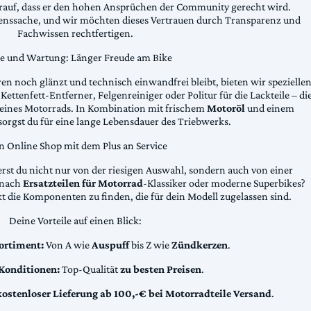
arauf, dass er den hohen Ansprüchen der Community gerecht wird.
uenssache, und wir möchten dieses Vertrauen durch Transparenz und
Fachwissen rechtfertigen.
ge und Wartung: Länger Freude am Bike
n noch glänzt und technisch einwandfrei bleibt, bieten wir spezielle
Kettenfett-Entferner, Felgenreiniger oder Politur für die Lackteile – di
 deines Motorrads. In Kombination mit frischem
Motoröl
und einem
sorgst du für eine lange Lebensdauer des Triebwerks.
n Online Shop mit dem Plus an Service
erst du nicht nur von der riesigen Auswahl, sondern auch von einer
t nach
Ersatzteilen für Motorrad
-Klassiker oder moderne Superbikes?
kt die Komponenten zu finden, die für dein Modell zugelassen sind.
Deine Vorteile auf einen Blick:
ortiment:
Von A wie
Auspuff
bis Z wie
Zündkerzen
.
 Konditionen:
Top-Qualität
zu besten Preisen
.
kostenloser Lieferung ab 100,-€ bei Motorradteile Versand
.