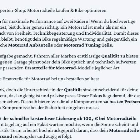
xperten-Shop: Motorradteile kaufen & Bike optimieren
 für maximale Performance auf zwei Rädern! Wenn du hochwertige
st, bist du hier genau richtig. Ein Motorrad ist mehr als nur ein
ck von Freiheit, Technikbegeisterung und Individualität. Damit dieses
 bleibt, benötigt dein Bike regelmäßige Wartung und gelegentlich ein
sche
Motorrad Anbauteile
oder
Motorrad Tuning Teile
.
Aufgabe gemacht, Fahrern aller Marken erstklassige
Qualität
zu bieten.
eigenen Garage planst oder dein Bike optisch und technisch aufwerten
die passenden
Ersatzteile für Motorrad
-Modelle jeglicher Art.
Ersatzteile für Motorrad bei uns bestellen solltest
oß, doch die Unterschiede in der
Qualität
sind entscheidend für deine
nt, das langlebig ist und präzise passt. Unser Fokus liegt darauf, dir da
u machen. Deshalb bieten wir dir alle Komponenten
zu besten Preisen
u Kompromisse bei der Sicherheit eingehen musst.
st der
schneller kostenloser Lieferung ab 100,-€ bei Motorradteile
cht tagelang auf ein Paket warten möchte, wenn die Sonne scheint und
gistik-Team arbeitet hochdruckgeprüft daran, dass dein
Motorradteile
rsand
reibungslos und zügig erfolgt.