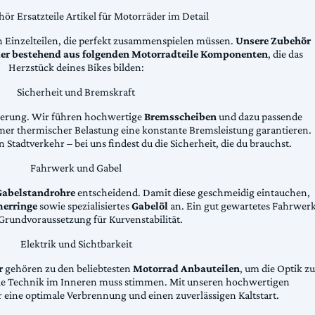
ör Ersatzteile Artikel für Motorräder im Detail
n Einzelteilen, die perfekt zusammenspielen müssen.
Unsere Zubehör
äder bestehend aus folgenden Motorradteile Komponenten
, die das
Herzstück deines Bikes bilden:
Sicherheit und Bremskraft
zögerung. Wir führen hochwertige
Bremsscheiben
und dazu passende
emer thermischer Belastung eine konstante Bremsleistung garantieren.
 Stadtverkehr – bei uns findest du die Sicherheit, die du brauchst.
Fahrwerk und Gabel
Gabelstandrohre
entscheidend. Damit diese geschmeidig eintauchen,
erringe
sowie spezialisiertes
Gabelöl
an. Ein gut gewartetes Fahrwer
e Grundvoraussetzung für Kurvenstabilität.
Elektrik und Sichtbarkeit
r
gehören zu den beliebtesten
Motorrad Anbauteilen
, um die Optik zu
die Technik im Inneren muss stimmen. Mit unseren hochwertigen
 eine optimale Verbrennung und einen zuverlässigen Kaltstart.