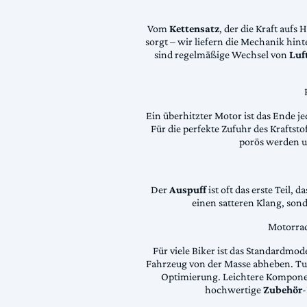
Vom
Kettensatz
, der die Kraft aufs 
sorgt – wir liefern die Mechanik hin
sind regelmäßige Wechsel von
Luft
Ein überhitzter Motor ist das Ende je
Für die perfekte Zufuhr des Krafts
porös werden 
Der
Auspuff
ist oft das erste Teil, 
einen satteren Klang, son
Motorrad
Für viele Biker ist das Standardmode
Fahrzeug von der Masse abheben. Tun
Optimierung. Leichtere Komponen
hochwertige
Zubehör
-