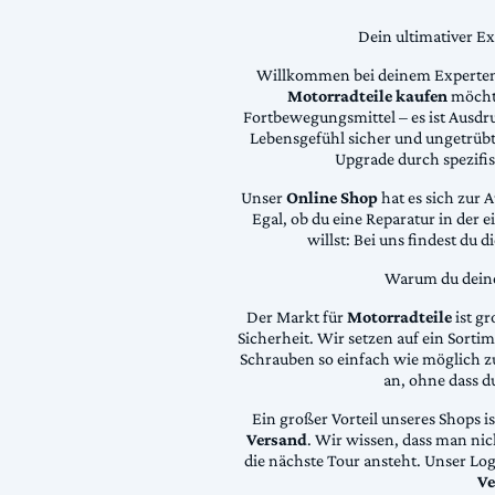
Dein ultimativer E
Willkommen bei deinem Experten
Motorradteile kaufen
möchte
Fortbewegungsmittel – es ist Ausdru
Lebensgefühl sicher und ungetrübt
Upgrade durch spezifi
Unser
Online Shop
hat es sich zur 
Egal, ob du eine Reparatur in der 
willst: Bei uns findest du 
Warum du deine 
Der Markt für
Motorradteile
ist gr
Sicherheit. Wir setzen auf ein Sortime
Schrauben so einfach wie möglich z
an, ohne dass d
Ein großer Vorteil unseres Shops i
Versand
. Wir wissen, dass man ni
die nächste Tour ansteht. Unser Lo
Ve