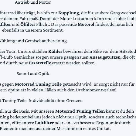
Antrieb und Motor
Hinterrad überträgt, bis hin zur
Kupplung
, die für saubere Gangwechse
ter deinem Fahrspaß. Damit der Motor frei atmen kann und sauber läuft
filter
und
Ölfilter
Pflicht. Das passende
Motoröl
findest du natürlich
ebenfalls in unserem Sortiment.
Kühlung und Gemischaufbereitung
der Tour. Unsere stabilen
Kühler
bewahren dein Bike vor dem Hitzetod
toff-Luft-Gemisches sorgen unsere passgenauen
Ansaugstutzen
, die oft
und durch neue
Ersatzteile
ersetzt werden sollten.
Sound und Optik
das gegen
Motorrad Tuning Teile
getauscht wird. Er sorgt nicht nur für
dern optimiert in vielen Fällen auch den Drehmomentverlauf.
 Tuning Teile: Individualität ohne Grenzen
ll nur die Basis. Mit unseren
Motorrad Tuning Teilen
kannst du dein
ing bedeutet bei uns jedoch nicht nur Optik, sondern auch technisch
ten, effizientere
Luftfilter
oder eine verbesserte Ergonomie durch
Elemente machen aus deiner Maschine ein echtes Unikat.