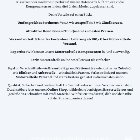
Klassiker oder moderne Superbikes? Unsere Datenbank hilft dir, exakt die
Komponenten zu finden, die für dein Modell zugelassen sind.
Deine Vorteile auf einen Blick:
Umfangreiches Sortiment:
Von A wie
Auspuff
bis Z wie
Zündkerzen
.
Attraktive Konditionen:
Top-Qualität
zu besten Preisen
.
Versandvorteil:
Schneller kostenloser Lieferung ab 100,-€ bei Motorradteile
Versand
.
Expertise:
Wir kennen unsere
Motorradteile Komponenten
in- und auswendig.
Fazit: Motorradteile online bestellen war nie einfacher
Egal ob Verschleißteile wie
Bremsbeläge
und
Kettensätze
oder optisches
Zubehör
wie
Blinker
und
Anbauteile
– wir sind dein Partner. Verlasse dich auf unseren
Motorradteile Versand
und starte bestens gerüstet in die nächste Saison.
Qualität, Sicherheit und Leidenschaft für Technik – das ist unser Versprechen an dich.
Durchstöbere jetzt unseren
Online Shop
, wähle deine benötigten
Ersatzteile
aus und
genieße das Schrauben mit Profi-Material. Wir freuen uns darauf, dich und dein Bike
auf der Straße zu unterstützen!
©Urheberrecht. Alle Rechte vorbehalten.