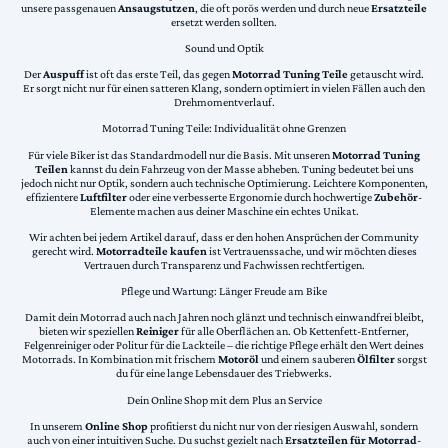
unsere passgenauen
Ansaugstutzen
, die oft porös werden und durch neue
Ersatzteile
ersetzt werden sollten.
Sound und Optik
Der
Auspuff
ist oft das erste Teil, das gegen
Motorrad Tuning Teile
getauscht wird.
Er sorgt nicht nur für einen satteren Klang, sondern optimiert in vielen Fällen auch den
Drehmomentverlauf.
Motorrad Tuning Teile: Individualität ohne Grenzen
Für viele Biker ist das Standardmodell nur die Basis. Mit unseren
Motorrad Tuning
Teilen
kannst du dein Fahrzeug von der Masse abheben. Tuning bedeutet bei uns
jedoch nicht nur Optik, sondern auch technische Optimierung. Leichtere Komponenten,
effizientere
Luftfilter
oder eine verbesserte Ergonomie durch hochwertige
Zubehör
-
Elemente machen aus deiner Maschine ein echtes Unikat.
Wir achten bei jedem Artikel darauf, dass er den hohen Ansprüchen der Community
gerecht wird.
Motorradteile kaufen
ist Vertrauenssache, und wir möchten dieses
Vertrauen durch Transparenz und Fachwissen rechtfertigen.
Pflege und Wartung: Länger Freude am Bike
Damit dein Motorrad auch nach Jahren noch glänzt und technisch einwandfrei bleibt,
bieten wir speziellen
Reiniger
für alle Oberflächen an. Ob Kettenfett-Entferner,
Felgenreiniger oder Politur für die Lackteile – die richtige Pflege erhält den Wert deines
Motorrads. In Kombination mit frischem
Motoröl
und einem sauberen
Ölfilter
sorgst
du für eine lange Lebensdauer des Triebwerks.
Dein Online Shop mit dem Plus an Service
In unserem
Online Shop
profitierst du nicht nur von der riesigen Auswahl, sondern
auch von einer intuitiven Suche. Du suchst gezielt nach
Ersatzteilen für Motorrad
-