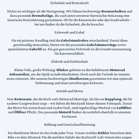
Sicherheit und Bremskraft
Nichts ist wichtiger als die Verzögerung. Wir führen hochwertige
Bremsscheiben
und
dazu passende
Bremsbeläge
, die auch unter extremer thermischer Belastung eine
konstante Bremsleistung garantieren. Ob für die Rennstrecke oder den Stadtverkehr –
bei uns findest du die Sicherheit, die du brauchst.
Fahrwerk und Gabel
Für ein präzises Handling sind die
Gabelstandrohre
entscheidend. Damit diese
geschmeidig eintauchen, bieten wir die passenden
Gabelsimmerringe
sowie
spezialisiertes
Gabelöl
an. Ein gut gewartetes Fahrwerk ist die Grundvoraussetzung
für Kurvenstabilität.
Elektrik und Sichtbarkeit
Kleine Teile, große Wirkung:
Blinker
gehören zu den beliebtesten
Motorrad
Anbauteilen
, um die Optik zu individualisieren. Doch auch die Technik im Inneren
muss stimmen. Mit unseren hochwertigen
Zündkerzen
garantieren wir eine optimale
Verbrennung und einen zuverlässigen Kaltstart.
Antrieb und Motor
Vom
Kettensatz
, der die Kraft aufs Hinterrad überträgt, bis hin zur
Kupplung
, die für
saubere Gangwechsel sorgt – wir liefern die Mechanik hinter deinem Fahrspaß. Damit
der Motor frei atmen kann und sauber läuft, sind regelmäßige Wechsel von
Luftfilter
und
Ölfilter
Pflicht. Das passende
Motoröl
findest du natürlich ebenfalls in unserem
Sortiment.
Kühlung und Gemischaufbereitung
Ein überhitzter Motor ist das Ende jeder Tour. Unsere stabilen
Kühler
bewahren dein
Bike vor dem Hitzetod. Für die perfekte Zufuhr des Kraftstoff-Luft-Gemisches sorgen