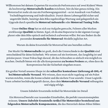
Willkommen bei deinem Experten für maximale Performance auf zwei Rädern! Wenn
du hochwertige
Motorradteile kaufen
möchtest, bist du hier genau richtig. Ein
Motorrad ist mehr als nur ein Fortbewegungsmittel – es ist Ausdruck von Freiheit,
Technikbegeisterung und Individualität. Damit dieses Lebensgefühl sicher und
ungetrübt bleibt, benötigt dein Bike regelmäßige Wartung und gelegentlich ein
Upgrade durch spezifische
Motorrad Anbauteile
oder
Motorrad Tuning Teile
.
Unser
Online Shop
hat es sich zur Aufgabe gemacht, Fahrern aller Marken
erstklassige
Qualität
zu bieten. Egal, ob du eine Reparatur in der eigenen Garage
planst oder dein Bike optisch und technisch aufwerten willst: Bei uns findest du die
passenden
Ersatzteile für Motorrad
-Modelle jeglicher Art.
Warum du deine Ersatzteile für Motorrad bei uns bestellen solltest
Der Markt für
Motorradteile
ist groß, doch die Unterschiede in der
Qualität
sind
entscheidend für deine Sicherheit. Wir setzen auf ein Sortiment, das langlebig ist und
präzise passt. Unser Fokus liegt darauf, dir das Schrauben so einfach wie möglich zu
machen. Deshalb bieten wir dir alle Komponenten
zu besten Preisen
an, ohne dass du
Kompromisse bei der Sicherheit eingehen musst.
Ein großer Vorteil unseres Shops ist der
schneller kostenloser Lieferung ab 100,-€
bei Motorradteile Versand
. Wir wissen, dass man nicht tagelang auf ein Paket
warten möchte, wenn die Sonne scheint und die nächste Tour ansteht. Unser Logistik-
Team arbeitet hochdruckgeprüft daran, dass dein
Motorradteile Versand
reibungslos
und zügig erfolgt.
Unsere Zubehör Ersatzteile Artikel für Motorräder im Detail
Ein Motorrad besteht aus tausenden Einzelteilen, die perfekt zusammenspielen
müssen.
Unsere Zubehör Ersatzteile Artikel für Motorräder bestehend aus
folgenden Motorradteile Komponenten
, die das Herzstück deines Bikes bilden: